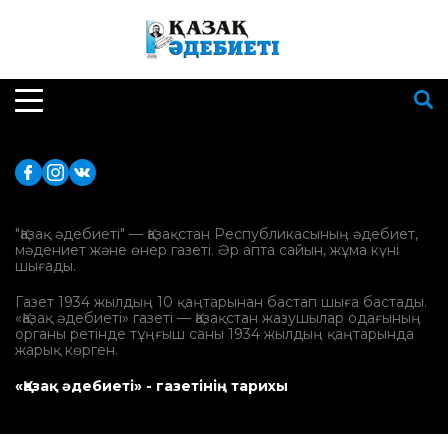
"Қазақ әдебиеті" — Қазақстан Республикасының әдебиет,
мәдениет және өнер газеті. Әр апта сайын, жұма күні
шығады.
Газет 1934 жылдың 10 қаңтарынан бастап шыға бастады.
«Қазақ әдебиеті» газеті — Қазақстан жазушылар одағының
органы ретінде тұңғыш саны 1934 жылдың қаңтарында
жарық көрген.
«Қазақ әдебиеті» - газетінің тарихы