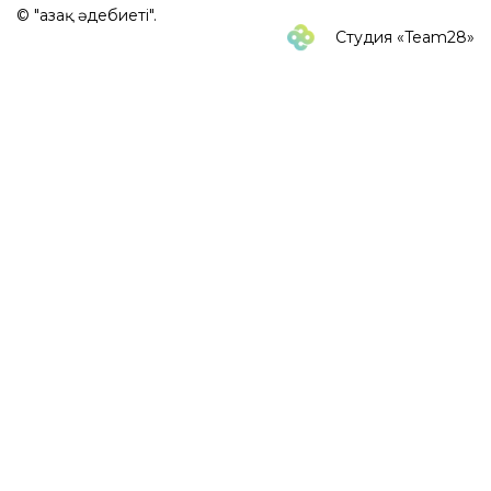
© "Қазақ әдебиеті".
Студия «Team28»