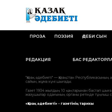
ПРОЗА
ПОЭЗИЯ
ӘДЕБИ СЫН
РЕДАКЦИЯ
БАС РЕДАКТОРЛ
"Қазақ әдебиеті" — Қазақстан Республикасының 
сайын, жұма күні шығады.
Газет 1934 жылдың 10 қаңтарынан бастап шыға ба
жазушылар одағының органы ретінде тұңғыш с
«Қазақ әдебиеті» - газетінің тарихы