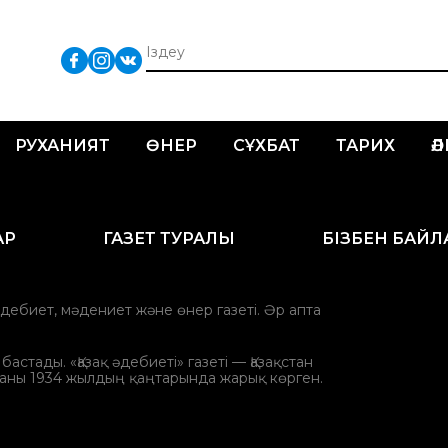
РУХАНИЯТ
ӨНЕР
СҰХБАТ
ТАРИХ
Ә
АР
ГАЗЕТ ТУРАЛЫ
БІЗБЕН БАЙ
әдебиет, мәдениет және өнер газеті. Әр апта
стады. «Қазақ әдебиеті» газеті — Қазақстан
аны 1934 жылдың қаңтарында жарық көрген.