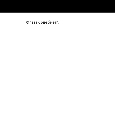
© "Қазақ әдебиеті".