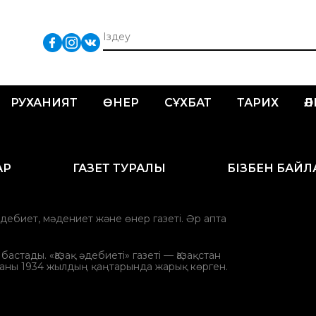
РУХАНИЯТ
ӨНЕР
СҰХБАТ
ТАРИХ
Ә
АР
ГАЗЕТ ТУРАЛЫ
БІЗБЕН БАЙ
әдебиет, мәдениет және өнер газеті. Әр апта
стады. «Қазақ әдебиеті» газеті — Қазақстан
аны 1934 жылдың қаңтарында жарық көрген.