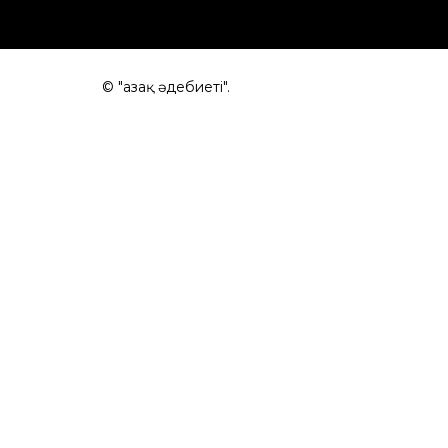
© "Қазақ әдебиеті".