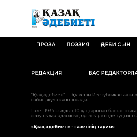
ПРОЗА
ПОЭЗИЯ
ӘДЕБИ СЫН
РЕДАКЦИЯ
БАС РЕДАКТОРЛ
"Қазақ әдебиеті" — Қазақстан Республикасының 
сайын, жұма күні шығады.
Газет 1934 жылдың 10 қаңтарынан бастап шыға ба
жазушылар одағының органы ретінде тұңғыш с
«Қазақ әдебиеті» - газетінің тарихы