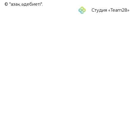
© "Қазақ әдебиеті".
Студия «Team28»