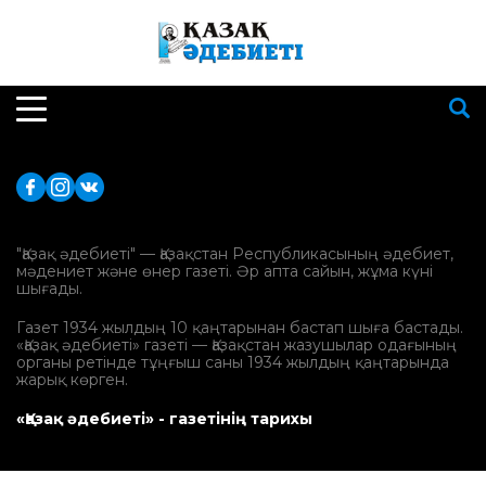
"Қазақ әдебиеті" — Қазақстан Республикасының әдебиет,
мәдениет және өнер газеті. Әр апта сайын, жұма күні
шығады.
Газет 1934 жылдың 10 қаңтарынан бастап шыға бастады.
«Қазақ әдебиеті» газеті — Қазақстан жазушылар одағының
органы ретінде тұңғыш саны 1934 жылдың қаңтарында
жарық көрген.
«Қазақ әдебиеті» - газетінің тарихы