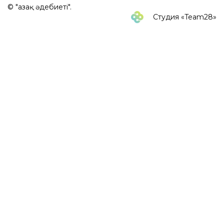
© "Қазақ әдебиеті".
Студия «Team28»