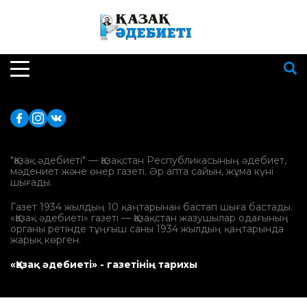
"Қазақ әдебиеті" — Қазақстан Республикасының әдебиет,
мәдениет және өнер газеті. Әр апта сайын, жұма күні
шығады.
Газет 1934 жылдың 10 қаңтарынан бастап шыға бастады.
«Қазақ әдебиеті» газеті — Қазақстан жазушылар одағының
органы ретінде тұңғыш саны 1934 жылдың қаңтарында
жарық көрген.
«Қазақ әдебиеті» - газетінің тарихы