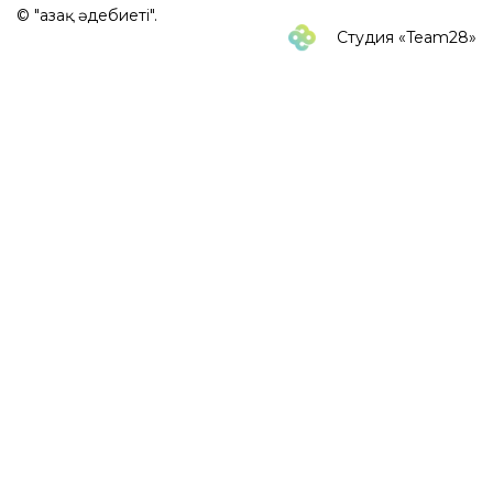
© "Қазақ әдебиеті".
Студия «Team28»