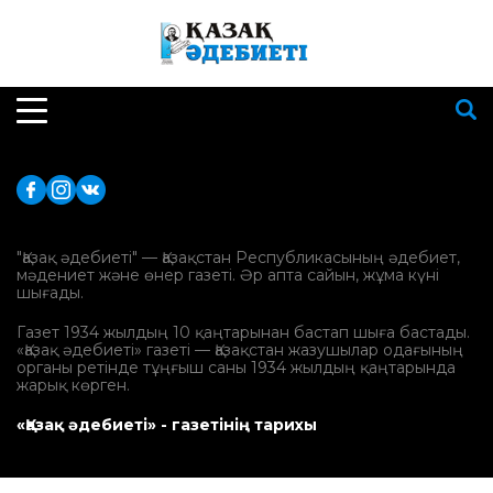
"Қазақ әдебиеті" — Қазақстан Республикасының әдебиет,
мәдениет және өнер газеті. Әр апта сайын, жұма күні
шығады.
Газет 1934 жылдың 10 қаңтарынан бастап шыға бастады.
«Қазақ әдебиеті» газеті — Қазақстан жазушылар одағының
органы ретінде тұңғыш саны 1934 жылдың қаңтарында
жарық көрген.
«Қазақ әдебиеті» - газетінің тарихы