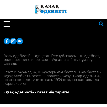
"Қазақ әдебиеті" — Қазақстан Республикасының әдебиет,
мәдениет және өнер газеті. Әр апта сайын, жұма күні
шығады.
Газет 1934 жылдың 10 қаңтарынан бастап шыға бастады.
«Қазақ әдебиеті» газеті — Қазақстан жазушылар одағының
органы ретінде тұңғыш саны 1934 жылдың қаңтарында
жарық көрген.
«Қазақ әдебиеті» - газетінің тарихы