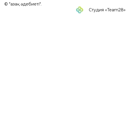
© "Қазақ әдебиеті".
Студия «Team28»