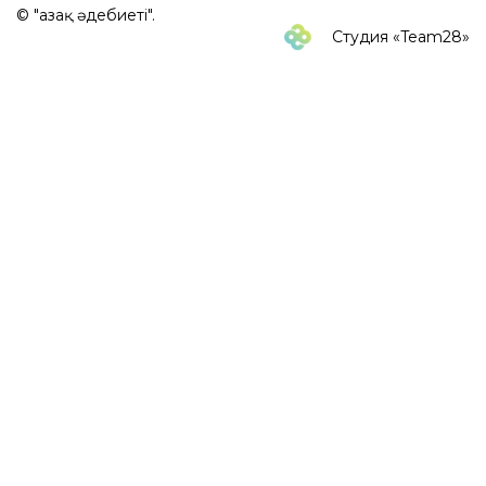
© "Қазақ әдебиеті".
Студия «Team28»