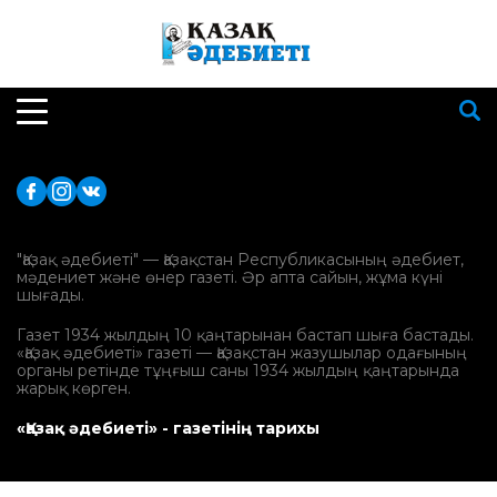
"Қазақ әдебиеті" — Қазақстан Республикасының әдебиет,
мәдениет және өнер газеті. Әр апта сайын, жұма күні
шығады.
Газет 1934 жылдың 10 қаңтарынан бастап шыға бастады.
«Қазақ әдебиеті» газеті — Қазақстан жазушылар одағының
органы ретінде тұңғыш саны 1934 жылдың қаңтарында
жарық көрген.
«Қазақ әдебиеті» - газетінің тарихы