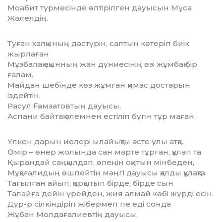
Моабит түрмесінде өлтірілген дауысын Мұса
Жәлелдің.
Туған халқының дәстүрін, салтын көтеріп биік
жырлаған
Мұзбалақ ақынның жан дүниесінің өзі жұмбақ бір
ғалам.
Майдан шебінде көз жұмған қимас достарын
іздейтін,
Расул Ғамзатовтың дауысы,
Аспани байтақ әлемнен естіліп бүгін тұр маған.
Үлкен дарын иелері ылайықты әсте ұлы атқа.
Өмір – өнер жолында сан мәрте тұрған, құлап та.
Қырандай саңқылдап, өлеңін оқитын мінбеден,
Мұқағалидың өшпейтін мәңгі дауысы қалды құлақта.
Тағылған айып, қорқытып бірде, бірде сын
Талайға дейін үрейден, жия алмай көбі жүрді есін.
Дүр-р сілкіндіріп жібермеп пе еді сонда
Жұбан Молдағалиевтің дауысы,