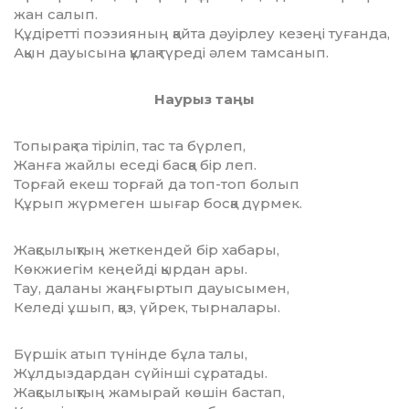
жан салып.
Құдіретті поэзияның қайта дәуірлеу кезеңі туғанда,
Ақын дауысына құлақ түреді әлем тамсанып.
Наурыз таңы
Топырақ та тіріліп, тас та бүрлеп,
Жанға жайлы еседі басқа бір леп.
Торғай екеш торғай да топ-топ болып
Құрып жүрмеген шығар босқа дүрмек.
Жақсылықтың жеткендей бір хабары,
Көкжиегім кеңейді қырдан ары.
Тау, даланы жаңғыртып дауысымен,
Келеді ұшып, қаз, үйрек, тырналары.
Бүршік атып түнінде бұла талы,
Жұлдыздардан сүйінші сұратады.
Жақсылықтың жамырай көшін бастап,