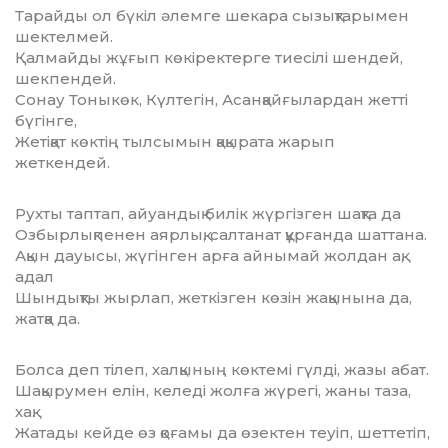
Тарайды ол бүкіл әлемге шекара сызықтарымен
шектелмей.
Қалмайды жұғып көкіректерге тиесілі шендей,
шекпендей.
Сонау Тоныкөк, Күлтегін, Асанқайғылардан жетті
бүгінге,
Жетіқат көктің тылсымын қақырата жарып
жеткендей.
Рухты таптап, айуандық билік жүргізген шақта да
Озбырлықпенен аярлық, салтанат құрғанда шаттана.
Ақын дауысы, жүгінген арға айнымай жолдан ақ,
адал
Шындықты жырлап, жеткізген көзін жақынына да,
жатқа да.
Болса деп тілеп, халқының көктемі гүлді, жазы абат.
Шақырумен елін, келеді жолға жүрегі, жаны таза,
хақ.
Жатады кейде өз қоғамы да өзектен теуіп, шеттетіп,