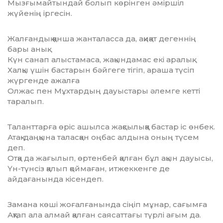
Мызғымайтындай болып көрінген әміршіл
жүйенің іргесін.
Жалғандық қанша жанталасса да, ақиқат дегеннің
бары анық.
Күн санап алыстамаса, жақындамас екі аралық.
Халқы үшін бастарын бәйгеге тігіп, араша түсіп
жүргенде ажалға
Олжас пен Мұхтардың дауыстары әлемге кетті
таралып.
Таланттарға өріс ашылса жақсылыққа бастар іс өнбек.
Атақ-даңқына таласқан оңбас алдына оның түсем
деп.
Отқа да жағылып, өртенбей қалған бұл ақын дауысы,
Үн-түнсіз қалып қоймаған, итжеккенге де
айдағанында кісендеп.
Замана көші жоғалғанында сіңіп мұнар, сағымға
Ақтап ала алмай қалған саясаттағы түрлі ағым да.