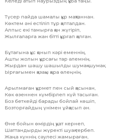
Келеді атып наурыздың құба таңы.
Түсер пайда шамалы құр мақтаннан.
Көктем әні естіліп тұр қапталдан.
Алпыс екі тамырға қан жүгіріп,
Жылғаларға жан бітті құрғап қалған.
Бұтағына құс қонып кәрі еменнің,
Ашты жолын құрсағы тар әлемнің.
Жырдан шашу шашылды шумақ-шумақ
Ырғағымен қазақы қара өлеңнің.
Арылмаған құрмет пен сый қасынан,
Көк өзеннен күмбірлеп күй тасыған.
Боз беткейді барады бойлай көшіп,
Бозторғайдың үнімен ұйқасып ән.
Өне бойын өмірдің қуат кернеп,
Шаттандырды жүректі шуақ тербеп.
Жаңа күннің сәулесі жамыраған,