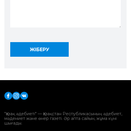
"Қазақ әдебиеті" — Қазақстан Республикасының әдебиет,
мәдениет және өнер газеті. Әр апта сайын, жұма күні
шығады.