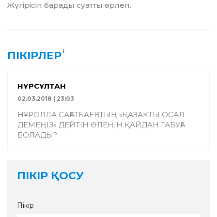
Жүгірісіп барады суатты өрлеп.
1
ПІКІРЛЕР
НҰРСҰЛТАН
02.03.2018 | 23:03
НҰРОЛЛА САҒАТБАЕВТЫҢ «ҚАЗАҚТЫ ОСАЛ
ДЕМЕҢІЗ» ДЕЙТІН ӨЛЕҢІН ҚАЙДАН ТАБУҒА
БОЛАДЫ?
ПІКІР ҚОСУ
Пікір