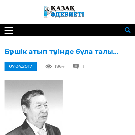
Бүршік атып түнінде бұла талы…
07.04.2017
1864
1