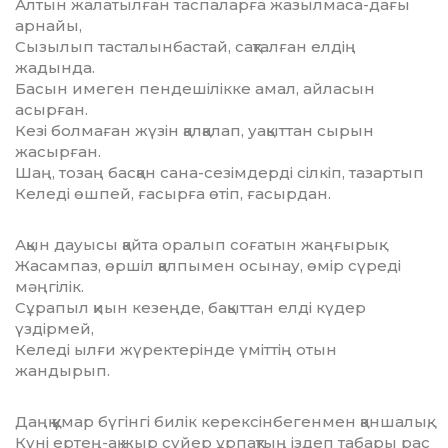
Алтын жалатылған таспаларға жазылмаса-дағы
арнайы,
Сызылып тасталынбастай, сақталған елдің
жадында.
Басын имеген пендешілікке амал, айласын
асырған.
Кезі болмаған жүзін қалқалап, уақыттан сырын
жасырған.
Шаң, тозаң басқан сана-сезімдерді сілкіп, тазартып
Келеді өшпей, ғасырға өтіп, ғасырдан.
Ақын дауысы қайта оралып соғатын жаңғырық.
Жасампаз, өршіл қалпымен осынау, өмір сүреді
мәңгілік.
Сұрапыл қиын кезеңде, бақыттан елді күдер
үздірмей,
Келеді ылғи жүректерінде үміттің отын
жандырып.
Даңқ құмар бүгінгі билік керексінбегенмен қаншалық,
Күні ертең-ақ жыр сүйер ұрпақтың іздеп табары рас