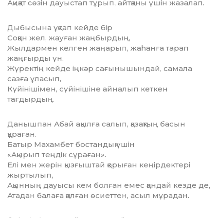
Ақиқат сөзін дауыстап тұрып, айтқаны үшін жазалап.
Дыбысына ұқсап кейде бір
Соққан жел, жауған жаңбырдың,
Жылдармен келген жаңарып, жаһанға тарап
жаңғырды үн.
Жүректің кейде іңкәр сағынышындай, самала
сазға ұласып,
Күйінішімен, сүйінішіне айналып кеткен
тағдырдың.
Данышпан Абай ақылға салып, қазақтың басын
құраған.
Батыр Махамбет бостандық үшін
«Ақырып теңдік сұраған».
Елі мен жерін қызғыштай қорыған кеңірдектері
жыртылып,
Ақынның дауысы кем болған емес қандай кезде де,
Атадан балаға қалған өсиеттен, асыл мұрадан.