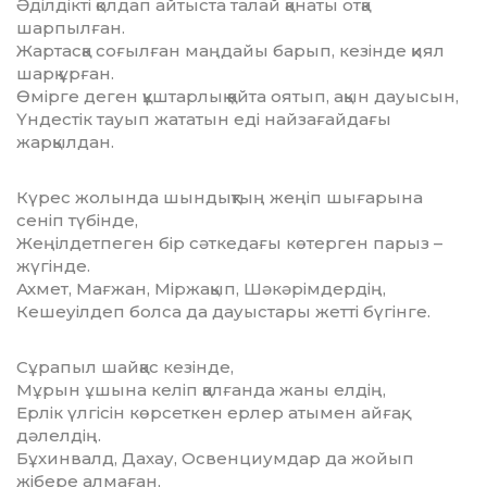
Әділдікті қолдап айтыста талай қанаты отқа
шарпылған.
Жартасқа соғылған маңдайы барып, кезінде қиял
шарқ ұрған.
Өмірге деген құштарлық қайта оятып, ақын дауысын,
Үндестік тауып жататын еді найзағайдағы
жарқылдан.
Күрес жолында шындықтың жеңіп шығарына
сеніп түбінде,
Жеңілдетпеген бір сәткедағы көтерген парыз –
жүгінде.
Ахмет, Мағжан, Міржақып, Шәкәрімдердің,
Кешеуілдеп болса да дауыстары жетті бүгінге.
Сұрапыл шайқас кезінде,
Мұрын ұшына келіп қалғанда жаны елдің,
Ерлік үлгісін көрсеткен ерлер атымен айғақ,
дәлелдің.
Бұхинвалд, Дахау, Освенциумдар да жойып
жібере алмаған,