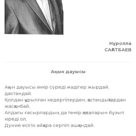
Нұролла
САҒАТБАЕВ
Ақын дауысы
Ақын дауысы өмір сүреді жәдігер жырдай,
дастандай.
Қолдан құрылған кедергілерден, қастандықтардан
жасқанбай.
Алдағы ғасырлардың да темір қақпаларын бұзып
кіреді ол,
Дүние есігін айқара серпіп ашқандай.