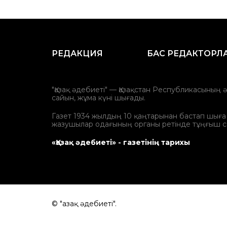
РЕДАКЦИЯ
БАС РЕДАКТОРЛ
"Қазақ әдебиеті" — Қазақстан Республикасының 
сайын, жұма күні шығады.
Газет 1934 жылдың 10 қаңтарынан бастап шыға ба
жазушылар одағының органы ретінде тұңғыш с
«Қазақ әдебиеті» - газетінің тарихы
© "Қазақ әдебиеті".