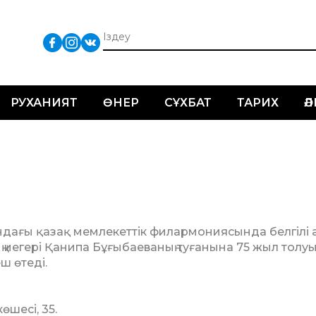
РУХАНИЯТ
ӨНЕР
СҰХБАТ
ТАРИХ
Ә
ы қа­­зақ мемле­кеттік фи­­лар­мониясында белгілі 
ң иегері Қани­па Бұғы­баева­ның туғанына 75 жыл толу
ш өтеді.
шесі, 35.