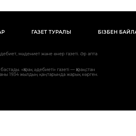
АР
ГАЗЕТ ТУРАЛЫ
БІЗБЕН БАЙ
әдебиет, мәдениет және өнер газеті. Әр апта
стады. «Қазақ әдебиеті» газеті — Қазақстан
аны 1934 жылдың қаңтарында жарық көрген.