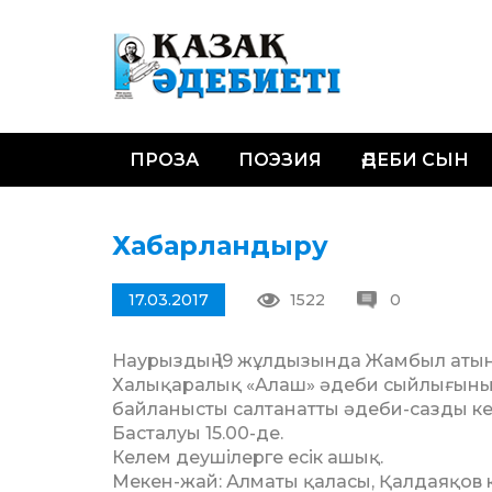
ПРОЗА
ПОЭЗИЯ
ӘДЕБИ СЫН
Хабарландыру
17.03.2017
1522
0
Наурыздың 19 жұлдызында Жамбыл атындағ
Ха­­лықаралық «Алаш» әде­би сый­лы­ғыны
байланысты салтанатты әдеби-сазды ке
Басталуы 15.00-де.
Келем деушілерге есік ашық.
Мекен-жай: Алматы қаласы, Қалдаяқов кө