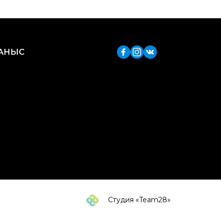
ЛАНЫС
Студия «Team28»