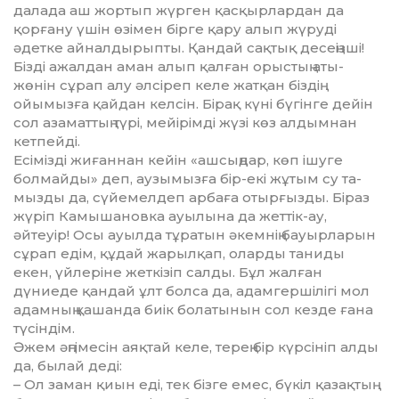
далада аш жортып жүрген қасқыр­лар­дан да
қорғану үшін өзімен бір­ге қару алып жүруді
әдетке ай­налдырыпты. Қандай сақтық де­сеңізші!
Бізді ажалдан аман алып қалған орыстың аты-
жөнін сұрап алу әлсіреп келе жатқан біз­дің
ойымызға қайдан келсін. Бі­рақ күні бүгінге дейін
сол аза­маттың түрі, мейірімді жүзі көз алдымнан
кетпейді.
Есімізді жиғаннан кейін «аш­сың­дар, көп ішуге
болмайды» деп, аузымызға бір-екі жұтым су та­
мызды да, сүйемел­деп арбаға отыр­ғызды. Біраз
жүріп Камыша­новка ауылына да жеттік-ау,
әйтеуір! Осы ауылда тұратын әкем­нің бауырларын
сұрап едім, құ­дай жарылқап, оларды таниды
екен, үйлеріне жеткізіп салды. Бұл жалған
дүниеде қандай ұлт бол­са да, адамгершілігі мол
адам­ның қашанда биік болатынын сол кезде ғана
түсіндім.
Әжем әңгімесін аяқтай келе, те­рең бір күрсініп алды
да, былай деді:
– Ол заман қиын еді, тек бізге емес, бүкіл қазақтың