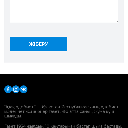
"Қазақ әдебиеті" — Қазақстан Республикасының әдебиет,
мәдениет және өнер газеті. Әр апта сайын, жұма күні
шығады.
Газет 1934 жылдың 10 қаңтарынан бастап шыға бастады.