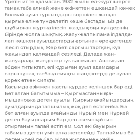
Үретін ит те қалмаған. 1932 жылы ел-жұрт ішерге
тамақ таба алмай және өкіметтен ешқандай көмек
болмай ауыл тұрғындары көршілес жатқан
қырғыз еліне түнделетіп көше бастады. Біз де
шұбырған жұрт­қа ілесіп, жаздың соңғы күн­дерінің
бірінде жолға шық­тық. Жаяу-жалпылама ілдал­да­
лап көшкен ауылдастардың ар­ты­нан әрең дегенде
ілесіп отыр­дық. Жер беті сарғыш тарт­қан, күз
жақындап қалғандай се­зіледі. Далада жан-
жануарлар, жән­діктер түк қалмаған. Аш­тық­тан
әбден титықтап, әлі құрыған ауыл адамдары
сарышұнақ, тас­бақа сияқты жәндіктерді де аулап,
қорек еткен сияқты.
­Қасымда өзіммен жасты құр­дас келіншек бар еді.
Бет алған ба­ғытымыз – Қырғызстанның Ка­
мышановка деген ауылы. Қырғыз ағайындардың
ауылдарында тапшылық жоқ деп есті­ген­біз. Біз
бет алған ауылда ағайын­ды Нұрый мен Нұркей
де­ген бауырларым бар деп әкем­нің айтып
отырғанын талай естіп ем. Сол екі бауырын
табамыз де­ген үміт алға жетелейді. Таппаймыз ба
деген үрей де бар. Біраз жүр­геннен кейін