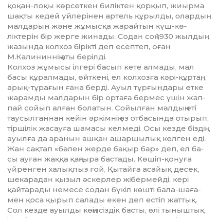
қоқан-лоқы көр­сеткен биліктен қорқып, жиырма
шақ­ты кедей үйлерінен артель құрыл­ды, олардың
малдарын жә­не жұмысқа жарайтын күш-кө­
ліктерін бір жерге жинады. Со­дан соң 1930 жылдың
жазында кол­хоз бірікті деп есептеп, оған
М.Калининнің аты берілді.
Колхоз жұмысы ілгері басып ке­те алмады, мал
басы құрал­ма­ды, өйткені, ел колхозға кәрі-құр­таң,
арық-тұрағын ғана берді. Ауыл тұрғындары етке
жарамды мал­дарын бір ортаға бермес үшін жап­
пай сойып алған болатын. Сойыл­ған малдың еті
таусыл­ған­нан кейін әркімнің өз отбасында отырып,
тіршілік жасауға шамасы келмеді. Осы кезде біздің
ауыл­ға да аранын ашқан ашар­шы­лық келген еді.
Жан сақтап «бә­лен жерде бақыр бар» деп, ел ба­
сы ауған жаққа қаңғыра бастады. Көшіп-қонуға
үйренген ха­лық­пыз ғой, Қытайға асайық де­сек,
шекарадан қызыл әскерлер жібермейді, кері
қайтарады немесе содан бүкіл көшті бала-ша­ға­
мен қоса қырып салады екен деп естіп жаттық.
Сол кезде ауылды көңілсіздік бас­ты, өлі тыныштық.