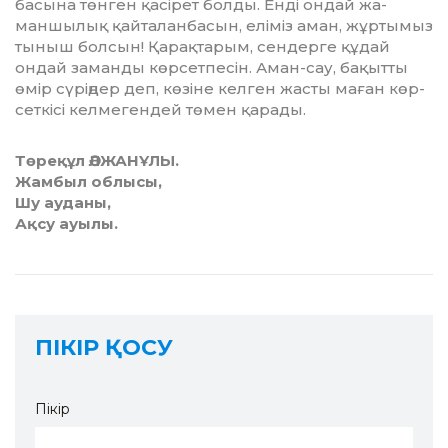
басына төн­ген қасірет болды. Енді ондай жа­­
маншылық қайталанбасын, елі­міз аман, жұртымыз
тыныш бол­сын! Қарақтарым, сендерге құдай
ондай заманды көрсетпесін. Аман-сау, бақытты
өмір сүріңдер деп, көзіне келген жас­ты маған көр­­
сеткісі келмегендей төмен қа­ра­ды.
Төреқұл ӘЛЖАНҰЛЫ.
Жамбыл облысы,
Шу ауданы,
Ақсу ауылы.
ПІКІР ҚОСУ
Пікір