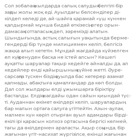
Сол зобалаң жылдарда салық салу­дың белгілі бір
заңды жолы жоқ еді. Ауылдағы белсенділер ді­
кілдеп келеді де, ай-шайға қа­ра­май «үш күннен
қалдырмай мұн­ша бидай өткізесің, егер орын­
дамасаң сотталасың» деп, зәре­мізді алатын.
Шындығында, ас­тық салығын уақытында бер­ме­­
ген­дерді бір түнде милициямен келіп, белгісіз
жаққа алып кете­тін. Мұндай жағдайда күй­зел­ген
ел күңіренуден басқа не іс­тей алсын? Кешегі
ауқатты шаруа­лар тақыр кедейге айналды да, ал
кедейлер енді қайыршының күйіне жетті. Әуре-
сарсаңға түс­кен біздің ауылда бас көтерер аза­мат
қалмады, абақтыға қамал­ған­дар да көп болды.
Дәл сол жылдары елді ұжым­шар­ға біріктіру
басталды. Елдің жағ­дайы одан сайын қиындай түс­
ті. Ауданнан өкімет өкілдері ке­ліп, шаруалардың
бар малын ор­таға салуға үгіттейтін. Азын-ау­лақ
малмен күн көріп отырған ауыл адамдары бірді-
екілі ірі қарасын колхоз ортасына бергісі кел­мей,
тағы да өкілдермен ара­лас­ты. Ақыр соңында, бір
жа­ғы­нан үгіт-насихат жүргізілсе, екін­ші жағынан