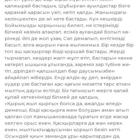
қалжырай бас­та­дық. Шұбырған ауылдас­тар біз­ге
қарамай қарасын үзіп, кетіп қал­ды. Жанымдағы
келіншектен де әл кете бастады. Күн кешкірді.
Бойы­мызды қорқыныш билеп, не істерімізді
білмей көзіміз алақ­тап, есіміз ауғандай болып кө­
рінеді. Әлі де жол ұзақ. Сәл де­ма­лып, ентігімізді
басып, алға ақы­рын ғана жылжимыз. Бір кез­де бір
топ аш қасқырлар бізді қор­шай бастады. Жерді
тырмалап, көздері жалт-жұлт етіп, бас­та­рын көкке
көтеріп ышқына ұлығанда, зәреміз зәр түбіне же­
тіп, дірілдеп-қалшылдап бар дау­­­сымызбен
айқайлап жібердік. Ен­ді өлдік-ау деп, өмірден
күдер үзе бастаған қас-қағым мезетте тарс еткен
мылтық даусы естілді. Біз талықсып жерге қалай
құлай кет­кенімізді білмей де қалдық.
«Қырық жыл қырғын болса да, ажалды өледі»
демекші, бізді қасқырға жем болудан аман алып
қалған сол Камышановкада тұ­ра­тын егде жасқа
келген орыс екен. Қасқырларға да жан керек
екен, мылтықтың даусынан қор­қып безіп кетті.
Осындай қиын заманда ұры-қарылардан да,