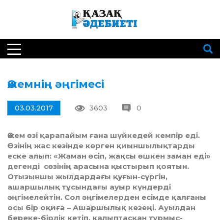
Әжемнің әңгімесі
03.03.2017
3603
0
Әжем өзі қарапайым ғана шүйкедей кемпір еді.
Өзінің жас кезінде көрген қиыншылықтарды
еске алып: «Жаман өсіп, жақсы өшкен заман еді»
дегенді сөзінің арасына қыстырып қоятын.
Отызыншы жылдардағы қуғын-сүргін,
ашаршылық тұсындағы ауыр күндерді
әңгімелейтін. Сол әңгімелерден есімде қалғаны
осы бір оқиға – Ашаршылық кезеңі. Ауылдан
береке-бірлік кетіп, қалыптасқан тұрмыс-