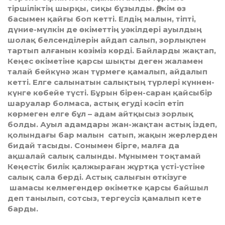
тіршіліктің шырқы, сиқы бұзылды. Әркім өз
басымен қайғы боп кетті. Елдің малын, тіпті,
дүние-мүлкін де өкіметтің уәкілдері ауылдың
шолақ белсенділерін айдап салып, зорлықпен
тартып алғанын көзіміз көрді. Байларды жақтап,
Кеңес өкіметіне қарсы шықты деген жаламен
талай бейкүнә жан түрмеге қамалып, айдалып
кетті. Елге салынатын салықтың түрлері күннен-
күнге көбейе түсті. Бұрын бірен-саран қайсыбір
шаруалар болмаса, астық егуді кәсіп етіп
көрмеген елге бұл – адам айтқысыз зорлық
болды. Ауыл адамдары жан-жақтан астық іздеп,
қолындағы бар малын сатып, жақын жерлерден
бидай тасыды. Сонымен бірге, малға да
ақшалай салық салынды. Мұнымен тоқтамай
Кеңестік билік қалжыраған жұртқа үсті-үстіне
салық сала берді. Астық салығын өткізуге
шамасы келмегендер өкіметке қарсы байшыл
деп танылып, сотсыз, тергеусіз қамалып кете
барды.