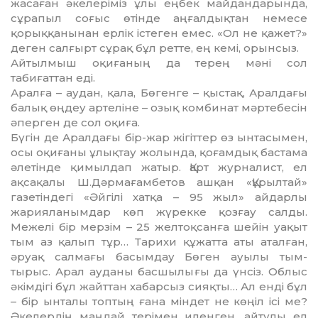
жасаған әкелеріміз ұлы еңбек майдандарында,
сұра­пыл соғыс өтінде аңғалдықтан немесе
қорыққанынан ерлік іс­те­ген емес. «Ол не қажет?»
деген сал­ғырт сұрақ бұл ретте, ең кемі, орынсыз.
Айтылмыш оқиғаның да терең мә­ні сол
табиғаттан еді.
Аралға – аудан, қала, Бөгенге – қыстақ, Аралдағы
балық өңдеу ар­теліне – озық комбинат мәр­те­бе­сін
әперген де сол оқиға.
Бүгін де Аралдағы бір-жар жі­гіттер өз ынтасымен,
осы оқиғаны ұлықтау жолында, қоғамдық бас­та­ма
әлетінде қимылдап жатыр. Қарт журналист, ел
ақсақалы Ш.Дәрмағамбетов ашқан «Құ­рыл­тай»
газетіндегі «Әйгілі хатқа – 95 жыл» айдарлы
жарияланымдар көп жүрекке қозғау салды.
Межелі бір мерзім – 25 желтоқсанға шейін уа­қыт
тым аз қалып тұр… Тарихи құ­­­жат­та аты аталған,
әруақ салмағы басымдау Бөген ауылы тым-
тырыс. Арал ауданы басшылығы да үнсіз. Облыс
әкімдігі бұл жайттан хабарсыз сияқты… Ал енді бұл
– бір ын­та­лы топтың ғана міндет не көңіл ісі ме?
Әкелердің маңдай терімен илен­ген, айтулы ел