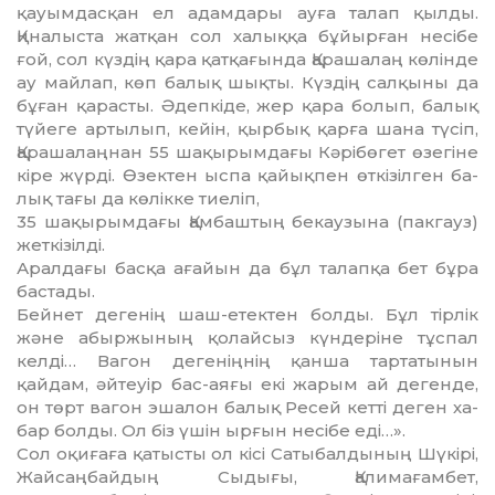
қауымдасқан ел адамдары ауға талап қылды.
Қиналыста жат­қан сол халыққа бұйырған не­сібе
ғой, сол күздің қара қатқа­ғын­да Қарашалаң көлінде
ау майлап, көп балық шықты. Күздің салқыны да
бұған қарасты. Әдепкіде, жер қара болып, балық
түйеге артылып, кейін, қырбық қарға шана түсіп,
Қарашалаңнан 55 шақырым­дағы Кәрібөгет өзегіне
кіре жүрді. Өзектен ыспа қайықпен өткізілген ба­
лық тағы да көлікке тиеліп,
35 ша­қырымдағы Қамбаштың бекаузына (пакгауз)
жеткізілді.
Аралдағы басқа ағайын да бұл талапқа бет бұра
бастады.
Бейнет дегенің шаш-етектен бол­ды. Бұл тірлік
және абыржының қо­лайсыз күндеріне тұспал
келді… Вагон дегеніңнің қанша тартатынын
қайдам, әйтеуір бас-аяғы екі жарым ай дегенде,
он төрт вагон эша­лон балық Ресей кетті деген ха­
бар болды. Ол біз үшін ырғын не­сібе еді…».
Сол оқиғаға қатысты ол кісі Са­тыбалдының Шүкірі,
Жайсаң­бай­дың Сыдығы, Қалимағамбет,