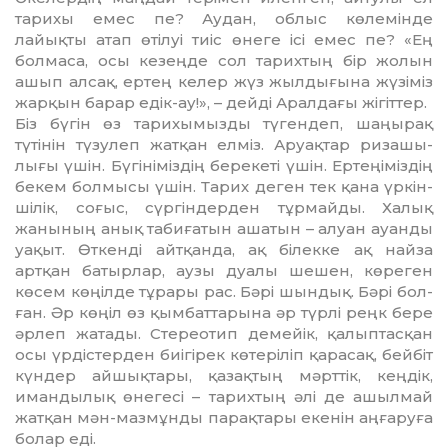
тарихы емес пе? Ау­дан, облыс көлемінде
лайықты атап өтілуі тиіс өнеге ісі емес пе? «Ең
болмаса, осы кезеңде сол та­рих­тың бір жолын
ашып алсақ, ер­тең келер жүз жылдығына жүзі­міз
жарқын барар едік-ау!», – дейді Аралдағы жігіттер.
Біз бүгін өз тарихымызды тү­ген­деп, шаңырақ
түтінін түзулеп жат­қан елміз. Аруақтар риза­шы­
лығы үшін. Бүгініміздің берекеті үшін. Ертеңіміздің
бекем болмысы үшін. Тарих деген тек қана үркін­
ші­лік, соғыс, сүргіндерден тұрмай­ды. Халық
жанының анық табиға­тын ашатын – алуан ауанды
уақыт. Өт­кенді айтқанда, ақ білекке ақ найза
артқан батырлар, аузы дуалы шешен, көреген
көсем көңілде тұ­рары рас. Бәрі шындық. Бәрі бол­
ған. Әр көңіл өз қымбаттарына әр­ түрлі реңк бере
әрлеп жатады. Сте­реотип де­мейік, қалыптасқан
осы үрдістерден биігірек көтеріліп қарасақ, бейбіт
күндер айшықтары, қазақтың мәрттік, кеңдік,
иман­ды­лық өнегесі – тарихтың әлі де ашыл­май
жатқан мән-мазмұнды парақтары екенін аңғаруға
болар еді.