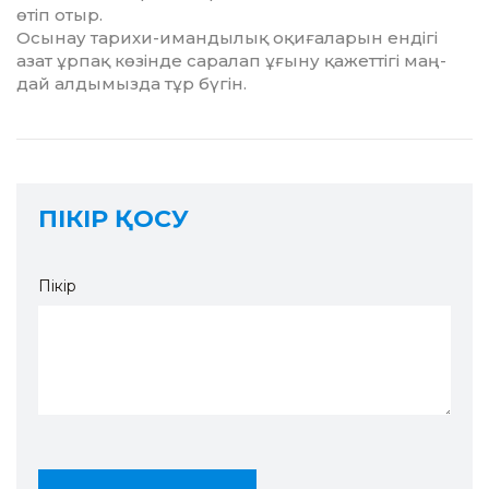
өтіп отыр.
Осынау тарихи-имандылық оқи­ғаларын ендігі
азат ұрпақ кө­зінде саралап ұғыну қажеттігі маң­
дай алдымызда тұр бүгін.
ПІКІР ҚОСУ
Пікір