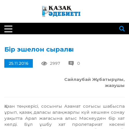
Бір эшелон сыралғы
25.11.2016
2997
0
Сайлаубай Жұбатырұлы,
жазушы
азан төңкерісі, сосынғы Азамат соғысы шабыспа
ұрып, қазақ даласы алаңжарлы күй кешкен сонау
уақытта Арал жағасына алыс Мәскеуден бір хат
келді. Бұл ұшбу хат пролетариат көсемі