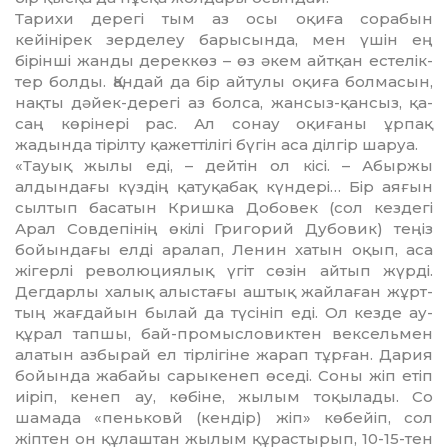
Тарихи дерегі тым аз осы оқиға со­рабын
кейінірек зерделеу бары­сын­да, мен үшін ең
бірінші жанды де­реккөз – өз әкем айтқан естелік­
тер болды. Қандай да бір айтулы оқи­ға болмасын,
нақты дәйек-де­регі аз болса, жансыз-қансыз, қа­
саң көрінері рас. Ал сонау оқиғаны ұрпақ
жадында тірілту қажеттілігі бүгін аса ділгір шаруа.
«Тауық жылы еді, – дейтін ол кі­сі. – Абыржы
алдындағы күздің қатуқа­бақ күндері… Бір аяғын
сыл­тып басатын Кришка Добовек (сол кездегі
Арал Совдепінің өкілі Григорий Дубовик) теңіз
бойын­дағы елді аралап, Ленин хатын оқып, аса
жігерлі революциялық үгіт сөзін айтып жүрді.
Дегдарлы ха­лық алыстағы аштық жайлаған жұрт­
тың жағдайын былай да түсі­ніп еді. Ол кезде ау-
құрал тапшы, бай-промысловиктен вексельмен
алатын азбырай ел тірлігіне жарап тұр­ған. Дария
бойында жабайы са­рыкенеп өседі. Соны жіп етіп
иі­ріп, кенеп ау, көбіне, жылым то­қы­лады. Со
шамада «пеньковй (кен­дір) жіп» көбейіп, сол
жіптен он құлаштан жылым құрастырып, 10-15-тен