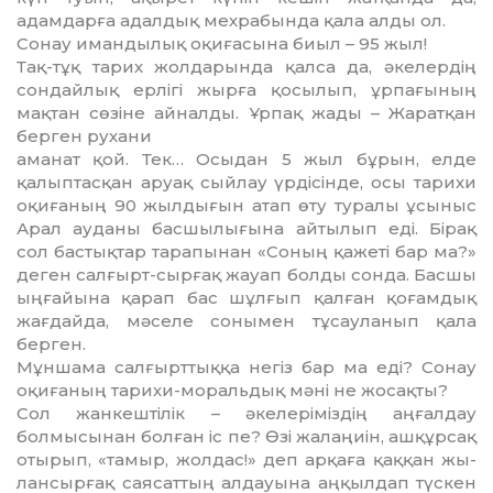
адамдарға адалдық мехрабында қала алды ол.
Сонау имандылық оқиғасына биыл – 95 жыл!
Тақ-тұқ тарих жолдарында қалса да, әкелердің
сондайлық ерлігі жырға қосылып, ұрпағының
мақ­тан сөзіне айналды. Ұрпақ жа­ды – Жаратқан
берген рухани
ама­нат қой. Тек… Осыдан 5 жыл бұрын, елде
қалыптасқан аруақ сыйлау үр­ді­сінде, осы тарихи
оқи­ғаның 90 жылдығын атап өту туралы ұсыныс
Арал ауданы басшылы­ғына айтылып еді. Бірақ
сол бас­­­­тықтар та­ра­пы­­нан «Соның қа­жеті бар ма?»
де­ген салғырт-сырғақ жауап болды сонда. Басшы
ыңға­йына қарап бас шұлғып қал­ған қоғамдық
жағдай­да, мәселе сонымен тұсауланып қала
берген.
Мұншама салғырттыққа негіз бар ма еді? Сонау
оқиғаның тарихи-мо­ральдық мәні не жосақты?
Сол жанкештілік – әкелері­міз­дің аңғалдау
болмысынан болған іс пе? Өзі жалаңиін, ашқұрсақ
отырып, «та­мыр, жолдас!» деп арқаға қаққан жы­
лансырғақ саясаттың алдауына аңқылдап түскен