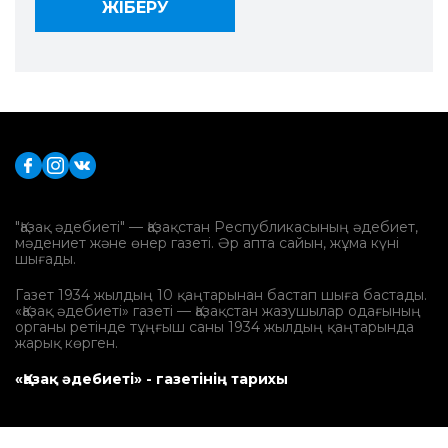
"Қазақ әдебиеті" — Қазақстан Республикасының әдебиет,
мәдениет және өнер газеті. Әр апта сайын, жұма күні
шығады.
Газет 1934 жылдың 10 қаңтарынан бастап шыға бастады.
«Қазақ әдебиеті» газеті — Қазақстан жазушылар одағының
органы ретінде тұңғыш саны 1934 жылдың қаңтарында
жарық көрген.
«Қазақ әдебиеті» - газетінің тарихы