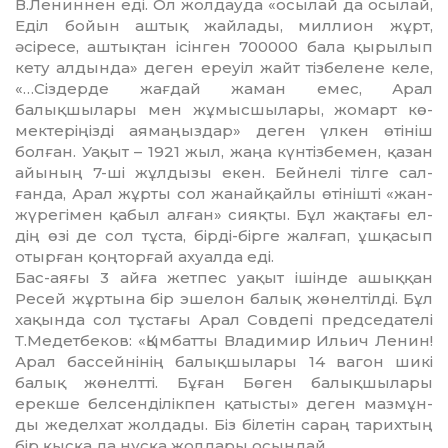
В.Лениннен еді. Ол жолдауда «осылай да осы­лай,
Еділ бойын аштық жайлады, миллион жұрт,
әсіресе, аш­тық­тан ісінген 700000 бала қырылып
ке­ту алдында» деген ереуіл жайт тіз­белене келе,
«…Сіздерде жағдай жа­ман емес, Арал
Қ
балықшылары мен жұмысшылары, жомарт кө­
мек­теріңізді аямаңыздар» деген үлкен өті­ніш
болған. Уақыт – 1921 жыл, жаңа күнтізбемен, қазан
айының 7-ші жұлдызы екен. Бейнелі тілге сал­
ғанда, Арал жұрты сол жанай­қай­лы өтінішті «жан-
жүрегімен қабыл алған» сияқты. Бұл жақтағы ел­
дің өзі де сол тұста, бірді-бірге жал­ғап, ұшқасып
отырған қоң­тор­ғай ахуалда еді.
Бас-аяғы 3 айға жетпес уақыт ішінде ашыққан
Ресей жұртына бір эшелон балық жөнелтілді. Бұл
ха­қында сол тұстағы Арал Совдепі председателі
Т.Медетбеков: «Қым­батты Владимир Ильич Ленин!
Арал бассейнінің балықшылары 14 вагон шикі
балық жөнелтті. Бұған Бө­ген балықшылары
ерекше бел­сенділікпен қатысты» деген маз­мұн­
ды жеделхат жолдады. Біз бі­ле­тін сараң тарихтың
бір қысқа да нұсқа жолдары осындай.