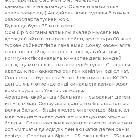
қамқорлығына алын­ды. (Осының өзі біз үшін
үлкен жеңіс еді!) Ал қайран Арал туралы бір ауыз
сөз жоспарға түскен жоқ.
Бұған да бүгін 35 жыл өтіпті!
Осы бір оқиғаны алдыңғы әке­лер мысалына
қосақтай айтып отыр­ған себеп, араға тура 60 жыл
түс­кен сәйкестігінде ғана емес. Со­нау көсем алға
сала өтініш айтқан «пролетарлық ағайындық,
комму­нис­тік саналылық» – аспандағы күндей
анық адамгершілік нысаны еді біз үшін. Соншалық
адалдық пен ақиқатқа сенген көңіл үні еді ол хат.
Сол ретпен, бұғанасы бекіп, бек тойынған КСРО-
дан 60 жыл өт­кенде енді қи­на­лыста қалған Арал
көмек сұра­ған. Үміт ақтал­мады.
Аралдағы ағайында «балықтан – сыралғы» деген
игі ұғым бар. Сонау ашыққан елге бір эшелон сы­
рал­ғы балық – біздің әкелер өне­гесінде, біздің ел
мен жерде – өркен жайған имандылық көрінісі
болды… Сонан көп жыл өткенде, съез­ге жазылған
сол үміт хаты да әділ­дік пен ақи­қатқа деген сенім
сөзі еді… Со­лар­дың біріне – 95, екіншісіне – 35 жыл