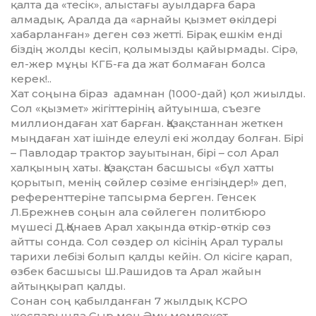
қалта да «тесік», алыс­тағы ауылдарға бара
алмадық. Арал­да да «арнайы қызмет өкілдері
хабарланған» деген сөз жетті. Бірақ ешкім енді
біздің жолды кесіп, қо­лымызды қайырмады. Сірә,
ел-жер мұңы КГБ-ға да жат болмаған болса
керек!..
Хат соңына біраз адамнан (1000-дай) қол жиыл­ды.
Сол «қызмет» жігіттерінің ай­туынша, съезге
миллиондаған хат барған. Қазақстаннан жеткен
мың­­даған хат ішінде елеулі екі жол­дау болған. Бірі
– Павлодар трак­тор зауытынан, бірі – сол Арал
халқының хаты. Қазақстан басшысы «бұл хатты
қорытып, менің сөй­лер сөзіме енгізіңдер!» деп,
рефе­рент­теріне тапсырма берген. Генсек
Л.Брежнев соңын ала сөйлеген политбюро
мүшесі Д.Қонаев Арал ха­­­қында өткір-өткір сөз
айтты сон­да. Сол сөздер ол кісінің Арал ту­ралы
тарихи лебізі болып қалды кейін. Ол кісіге қарап,
өзбек бас­шы­сы Ш.Рашидов та Арал жайын
айтыңқырап қалды.
Сонан соң қабылданған 7 жыл­дық КСРО
жоспарында Сыр мен Әму мемлекет