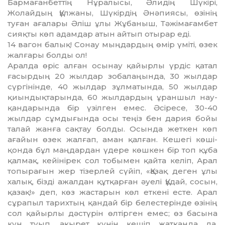
Бармағанбеттің Нұралысы, Әлидің Шүкірі,
Жолайдың Құлжаны, Шүкірдің Әнәпиясы, өзінің
туған ағалары Әліш ұлы Жұбаныш, Тәжі­мағамбет
сияқты көп адамдар атын айтып отырар еді.
14 вагон балық! Сонау мыңдар­дың өмір үміті, өзек
жалғары болды ол!
Аралда өріс алған осынау қа­йыр­­­лы үрдіс қатал
ғасырдың 20 жылдар зобалаңында, 30 жылдар
сүр­гінінде, 40 жылдар зұлма­тында, 50 жылдар
қиындық­тарын­да, 60 жылдардың ұраншыл нау­­
қан­­да­рын­да бір үзілген емес. Әсіресе, 30-40
жылдар сұмдығында осы теңіз бен дария бойы
талай жанға сақ­тау болды. Осында жеткен көп
ағайын өзек жалғап, аман қалған. Кешегі көші-
қонда бұл маңдардан үдере көшкен бір топ құба
қалмақ, кейінірек сол тобымен қайта келіп, Арал
топырағын жер тізерлей сүйіп, «Қазақ деген ұлы
халық, біз­ді ажалдан құтқарған әуелі Құдай, сосын,
қазақ!» деп, көз жастарын көл еткені есте. Арал
сұрапыл та­рих­тың қандай бір бе­лес­терінде өзі­нің
сол қайырлы дәс­түрін өлтір­ген емес; өз басына
күн туып, ақы­рет күнін кешіп жат­қанда да,