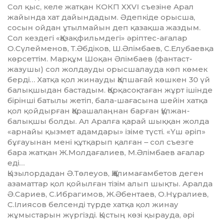
Сол қыс, келе жатқан КОКП ХХVІ съезіне Арал
жайында хат дайындадым. Әдепкіде орысша,
сосын ойдан ұтылмайын деп қа­зақ­ша жаздым.
Сол кездегі «Қазақ­фильм­дегі» әріптес-ағалар
О.Сүлей­менов, Т.Әбдіков, Ш.Әлім­баев, С.Елубаевқа
көр­сет­тім. Мар­құм Шоқан Әлімбаев (фан­таст-
жазушы) сол жолдауды орыс­­шалауда көп көмек
берді… Хат­қа қол жинауды Қапшағай көш­кен 30 үй
балық­шыдан бастадым. Қорқа­соқтаған жұрт ішінде
бі­рінші батылы жетіп, бала-шаға­сына шейін хатқа
қол қойдырған Қарашалаңнан барған Құлжан-
балықшы болды. Ал Арал­ға қарай шық­қан жолда
«арнайы қызмет адам­дары» ізіме түсті. «Үш әріп»
бұ­ғауынан мені құт­қа­рып қалған – сол съезге
бара жат­қан Ж.Мол­да­ғалиев, М.Әлім­баев ағалар
еді…
Қызылордадан Ә.Төлеуов, Қ.Қа­лимағамбетов деген
азаматтар қол қойылған тізім алып шықты. Аралда
Ә.Сариев, С.Ибрагимов, Ж.Әбентаев, О.Нұралиев,
С.Ілия­сов белсенді түрде хатқа қол жинау
жұмыстарын жүргізді. Қыстың көзі қырауда, әрі