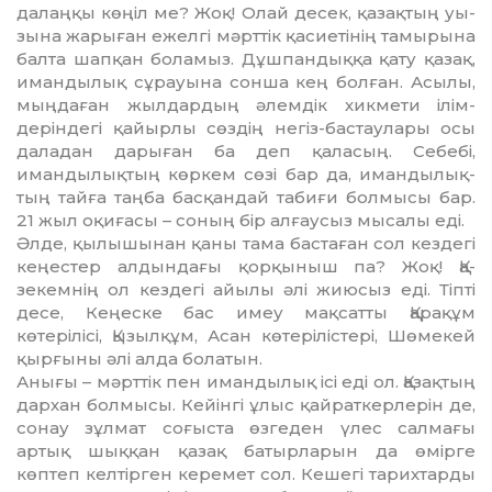
далаң­қы көңіл ме? Жоқ! Олай десек, қазақтың уы­
зы­на жарыған ежелгі мәрттік қа­сие­тінің тамырына
балта шапқан бо­ламыз. Дұшпандыққа қату қа­зақ,
имандылық сұрауына сонша кең болған. Асылы,
мың­даған жыл­­дардың әлемдік хикмети ілім­
деріндегі қайырлы сөздің негіз-бастаулары осы
даладан дарыған ба деп қаласың. Себебі,
имандылық­тың көркем сөзі бар да, иманды­лық­
тың тайға таңба бас­қандай та­биғи болмысы бар.
21 жыл оқи­ғасы – соның бір алғаусыз мысалы еді.
Әлде, қылышынан қаны тама бас­таған сол кездегі
кеңестер ал­дын­дағы қорқыныш па? Жоқ! Қа­
зекемнің ол кездегі айылы әлі жию­сыз еді. Тіпті
десе, Кеңеске бас имеу мақсатты Қарақұм
көтерілісі, Қы­зылқұм, Асан көтерілістері, Шө­мекей
қырғыны әлі алда болатын.
Анығы – мәрттік пен иман­ды­лық ісі еді ол. Қазақтың
дархан бол­мысы. Кейінгі ұлыс қайраткер­ле­рін де,
сонау зұлмат соғыста өзге­ден үлес салмағы
артық шық­қан қазақ батырларын да өмірге
көптеп келтірген керемет сол. Ке­шегі тарихтарды