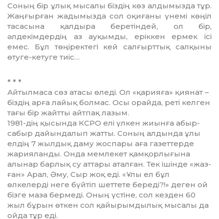
Соның бір ұлық мысалы біздің көз алдымызда тұр.
Жаңғырған жа­дымызда сол оқиғаны үнемі көңіл
тасасына қалдыра беретіндей, ол бір,
әлдекімдердің аз ауқымды, еріккен ермек ісі
емес. Бұл төңі­рек­тегі кей салғырттық салқыны
өту­ге-кетуге тиіс…
* * *
Айтылмаса сөз атасы өледі. Ол «қарияға» қиянат –
біздің арға лайық болмас. Осы орайда, реті кел­ген
тағы бір жайтты айтпақ ла­зым.
1981-дің қысында КСРО елі үл­кен жиынға абыр-
сабыр дайындалып жатты. Соның алдында ұлы
елдің 7 жылдық даму жоспары аға г­а­зеттерде
жарияланды. Онда мем­ле­кет қамқорлығына
алынар бар­лық су аттары аталған. Тек ішінде «жаз­
ған» Арал, Әму, Сыр жоқ еді. «Ұлы ел бұл
өлкелерді неге бүйтіп шет­тете береді?!» деген ой
бізге маза бер­меді. Оның үстіне, сол ке­з­ден 60
жыл бұрын өткен сол қайы­рым­дылық мысалы да
ойда тұр еді.