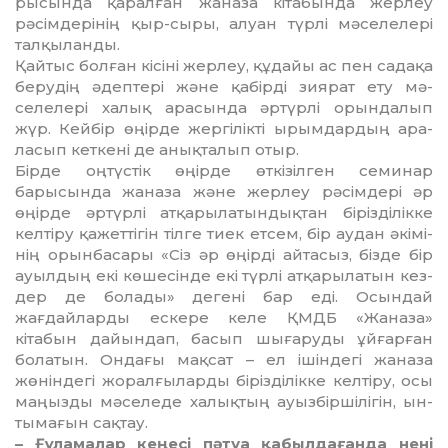
рысында қаралған жаназа кі­табында жерлеу
рәсімдерінің қыр-сыры, алуан түрлі мәселе­лері
талқыланды.
Қайтыс болған кісіні жерлеу, құдайы ас пен садақа
берудің әдеп­тері және қабірді зиярат ету мә­
селелері халық арасында әр­түрлі орындалып
жүр. Кейбір өңір­де жергілікті ырымдардың ара­
ласып кеткені де анықталып отыр.
Бірде оңтүстік өңірде өткізіл­ген семинар
барысында жаназа жә­не жерлеу рәсімдері әр
өңірде әр­түрлі атқарылатындықтан бі­різ­ділікке
келтіру қажеттігін тіл­ге тиек етсем, бір аудан әкімі­
нің орынбасары «Сіз әр өңірді айтасыз, бізде бір
ауылдың екі кө­шесінде екі түрлі атқарылатын кез­
дер де болады» дегені бар еді. Осындай
жағдайларды ескере келе ҚМДБ «Жаназа»
кітабын дайындап, басып шығаруды ұй­ғарған
болатын. Ондағы мақсат – ел ішіндегі жаназа
жөніндегі жо­ралғыларды бірізділікке кел­тіру, осы
маңызды мәселеде ха­лық­тың ауызбіршілігін, ын­
ты­ма­ғын сақтау.
– Ғұламалар кеңесі пәтуа қа­был­дағанда нені