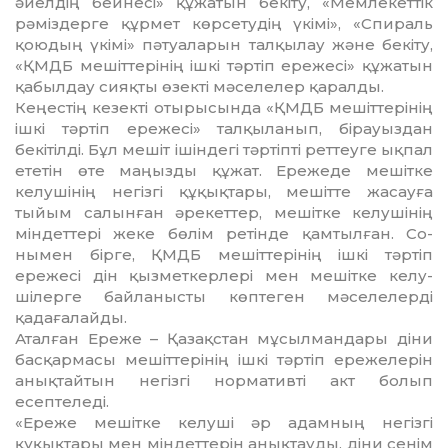
әйелдің бей­несі» құжатын бекіту, «Мем­ле­кет­тік
рәміздерге құрмет көр­се­ту­дің үкімі», «Спираль
қоюдың үкі­мі» пәтуаларын талқылау жә­не бекіту,
«ҚМДБ мешіт­тері­нің ішкі тәртіп ережесі» құжа­тын
қабылдау сияқты өзекті мә­селелер қаралды.
Кеңестің кезекті отырысында «ҚМДБ мешіттерінің
ішкі тәртіп ережесі» талқыланып, бі­рауыздан
бекітілді. Бұл мешіт ішіндегі тәртіпті реттеуге ықпал
ете­тін өте маңызды құжат. Ере­же­де мешітке
келушінің негізгі құ­қықтары, мешітте жасауға
тыйым салынған әрекеттер, ме­шітке келушінің
міндеттері же­ке бөлім ретінде қамтылған. Со­
нымен бірге, ҚМДБ мешіт­тері­нің ішкі тәртіп
ережесі дін қыз­меткерлері мен мешітке келу­
шілерге байланысты көп­те­ген мәселелерді
қадаға­лай­ды.
Аталған Ереже – Қазақстан мұ­сылмандары діни
басқармасы ме­шіттерінің ішкі тәртіп ере­же­лерін
анықтайтын негізгі нор­ма­тивті акт болып
есептеледі.
«Ереже мешітке келуші әр адам­ның негізгі
құқықтары мен міндеттерін анықтауды, діни се­нім