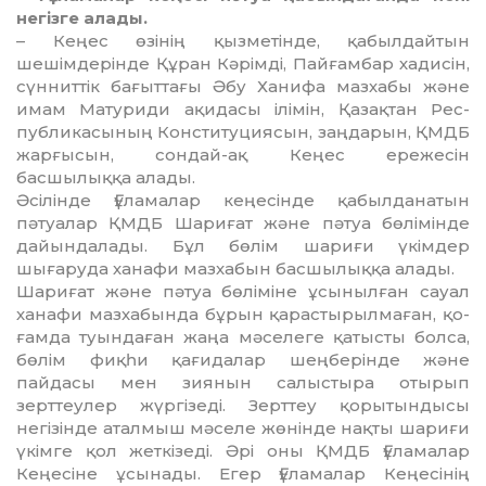
негізге алады.
– Кеңес өзінің қызметінде, қа­былдайтын
шешімдерінде Құ­ран Кәрімді, Пайғамбар ха­ди­сін,
сүнниттік бағыттағы Әбу Ханифа мазхабы және
имам Ма­туриди ақидасы ілімін, Қазақтан Рес­
публикасының Консти­туция­сын, заңдарын, ҚМДБ
жар­ғысын, сондай-ақ Кеңес ере­жесін
басшылыққа алады.
Әсілінде Ғұламалар кеңе­сін­де қабылданатын
пәтуалар ҚМДБ Шариғат және пәтуа бө­лімінде
дайындалады. Бұл бөлім ша­риғи үкімдер
шығаруда ханафи мазхабын басшылыққа алады.
Шариғат және пәтуа бөліміне ұсы­нылған сауал
ханафи мазхабында бұрын қарастырылмаған, қо­
ғамда туындаған жаңа мәсе­ле­ге қатысты болса,
бөлім фиқһи қағидалар шеңберінде және
пайдасы мен зиянын са­лыс­тыра отырып
зерттеулер жүр­гізеді. Зерттеу қорытындысы
негізінде аталмыш мәселе жө­нінде нақты шариғи
үкімге қол жет­кізеді. Әрі оны ҚМДБ Ғұла­ма­лар
Кеңесіне ұсынады. Егер Ғұ­ламалар Кеңесінің