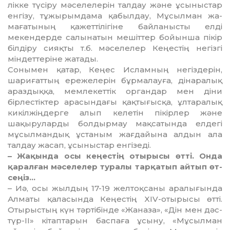
лікке түсіру мәселелерін талдау және ұсыныстар
енгізу, тұ­жы­­рым­дама қабылдау, Мұ­сыл­ман жа­
мағатының қажеттілігіне бай­­­­ланысты елді
мекендерде са­лынатын мешіттер бойынша пі­кір
білдіру сияқты т.б. мәсе­ле­лер Кеңестің негізгі
міндеттеріне жатады.
Сонымен қатар, Кеңес Ис­лам­ның негіздерін,
шариғаттың ере­желерін бұрмалауға, діна­ра­лық
араздыққа, мемлекеттік ор­гандар мен діни
бірлестіктер ара­сындағы қақтығысқа, ұлта­ралық
кикілжіңдерге алып ке­ле­т­ін пікірлер және
шақыру­лар­ды болдырмау мақсатында ел­дегі
мұсылмандық ұстаным жағ­дайына алдын ала
талдау жа­сап, ұсыныстар енгізеді.
– Жақында осы кеңестің оты­рысы өтті. Онда
қаралған мәсе­ле­лер туралы тарқатып айтып өт­
сеңіз…
– Иә, осы жылдың 17-19 жел­тоқ­саны аралығында
Алматы қа­ласында Кеңестің XIV-оты­ры­сы өтті.
Отырыстың күн тәр­ті­бінде «Жаназа», «Дін мен дәс­
түр-ІІ» кітаптарын баспаға ұсыну, «Мұсылман