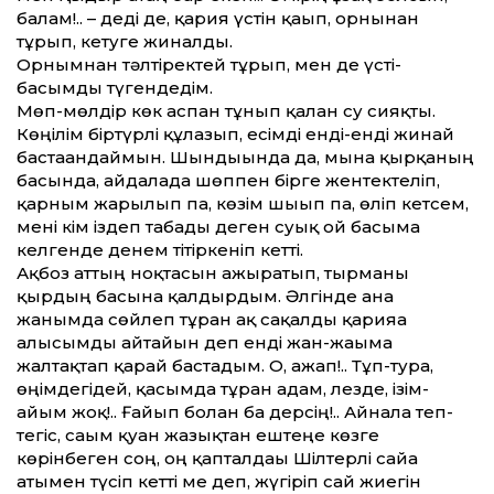
балам!.. – деді де, қария үстін қағып, орнынан
тұрып, кетуге жиналды.
Орнымнан тәлтіректей тұрып, мен де үсті-
басымды түгендедім.
Мөп-мөлдір көк аспан тұнып қалған су сияқты.
Көңілім біртүрлі құлазып, есімді енді-енді жинай
бастағандаймын. Шындығында да, мына қырқаның
басында, айдалада шөппен бірге жентектеліп,
қарным жарылып па, көзім шығып па, өліп кетсем,
мені кім іздеп табады деген суық ой басыма
келгенде денем тітіркеніп кетті.
Ақбоз аттың ноқтасын ажыратып, тырманы
қырдың басына қалдырдым. Әлгінде ғана
жанымда сөйлеп тұрған ақ сақалды қарияға
алғысымды айтайын деп енді жан-жағыма
жалтақтап қарай бастадым. О, ғажап!.. Тұп-тура,
өңімдегідей, қасымда тұрған адам, лезде, ізім-
ғайым жоқ!.. Ғайып болған ба дерсің!.. Айнала теп-
тегіс, сағым қуған жазықтан ештеңе көзге
көрінбеген соң, оң қапталдағы Шілтерлі сайға
атымен түсіп кетті ме деп, жүгіріп сай жиегін