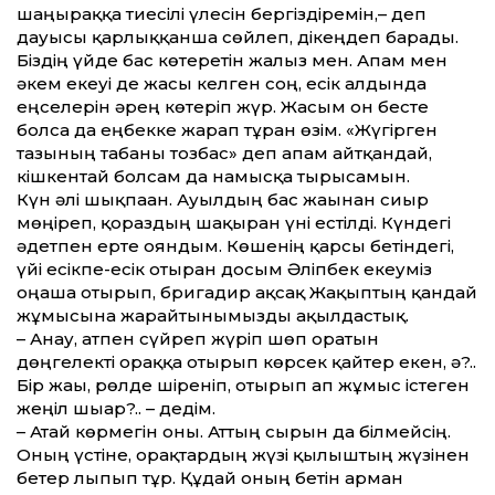
шаңыраққа тиесілі үлесін бергіздіремін,– деп
дауысы қарлыққанша сөйлеп, дікеңдеп барады.
Біздің үйде бас көтеретін жалғыз мен. Апам мен
әкем екеуі де жасы келген соң, есік алдында
еңселерін әрең көтеріп жүр. Жасым он бесте
болса да еңбекке жарап тұрған өзім. «Жүгірген
тазының табаны тозбас» деп апам айт­қандай,
кішкентай болсам да намысқа тырысамын.
Күн әлі шықпаған. Ауылдың бас жағынан сиыр
мөңіреп, қораздың шақырған үні естілді. Күндегі
әдетпен ерте ояндым. Көшенің қарсы бетіндегі,
үйі есікпе-есік отырған досым Әліпбек екеуміз
оңаша отырып, бригадир ақсақ Жақыптың қандай
жұмысына жарайтынымызды ақылдастық.
– Анау, атпен сүйреп жүріп шөп оратын
дөңгелекті ораққа отырып көрсек қайтер екен, ә?..
Бір жағы, рөлде шіреніп, отырып ап жұмыс істеген
жеңіл шығар?.. – дедім.
– Атай көрмегін оны. Аттың сырын да білмейсің.
Оның үстіне, орақтардың жүзі қылыштың жүзінен
бетер лыпып тұр. Құдай оның бетін арман