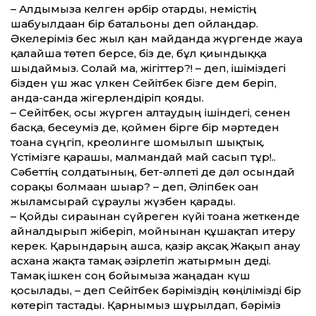
– Алдымызға келген әрбір отарды, немістің
шабуылдаған бір батальоны деп ойлаңдар.
Әкелеріміз бес жыл қан майданда жүргенде жауға
қалайша төтеп берсе, біз де, бұл қиындыққа
шыдаймыз. Солай ма, жігіттер?! – деп, ішіміздегі
бізден үш жас үлкен Сейітбек бізге дем беріп,
анда-санда жігерлендіріп қояды.
– Сейітбек, осы жүрген алтаудың ішіндегі, сенен
басқа, бесеуміз де, қоймен бірге бір мәртеден
тоғанға сүңгіп, креолинге шомылып шықтық.
Үстімізге қарашы, малмандай май сасып тұр!..
Сәбеттің солдатының, бет-әлпеті де дәл осындай
сорақы болмаған шығар? – деп, Әліпбек оған
жыламсырай сұраулы жүзбен қарады.
– Қойды сирағынан сүйреген күйі тоғанға жеткенде
айналдырып жіберіп, мойнынан құшақтап итеру
керек. Қарындарың ашса, қазір ақсақ Жақып анау
асхана жақта тамақ әзірлетіп жатырмын деді.
Тамақ ішкен соң бойымызға жаңадан күш
қосылады, – деп Сейітбек бәріміздің көңілімізді бір
көтеріп тастады. Қарнымыз шұрылдап, бәріміз