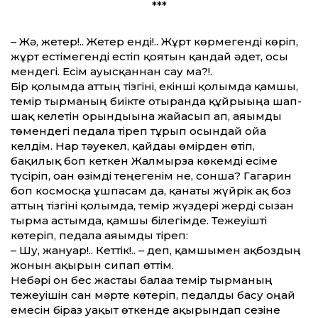
***
– Жә, жетер!.. Жетер енді!.. Жұрт көрмегенді көріп,
жұрт естімегенді естіп қоятын қандай әдет, осы
мендегі. Есім ауысқаннан сау ма?!.
Бір қолымда аттың тізгіні, екінші қолымда қамшы,
темір тырманың биікте отырғанда құйрығыңа шап-
шақ келетін орындығына жайғасып ап, аяғымды
төмендегі педалға тіреп тұрып осындай ойға
келдім. Нар тәуекел, қайдағы өмірден өтіп,
бақилық боп кеткен Жалмырза көкемді есіме
түсіріп, оған өзімді теңегенім не, сонша? Гагарин
боп космосқа ұшпасам да, қанаты жүйрік ақ боз
аттың тізгіні қолымда, темір жүздері жерді сызған
тырма астымда, қамшы білегімде. Тежеуішті
көтеріп, педалға аяғымды тіреп:
– Шу, жануар!.. Кеттік!.. – деп, қамшымен ақбоздың
жонын ақырын сипап өттім.
Небәрі он бес жастағы балаға темір тырманың
тежеуішін сан мәрте көтеріп, педалды басу оңай
емесін біраз уақыт өткенде ақырындап сезіне