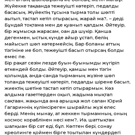
Жүйекке тақағанда тежеуішті көтеріп, педалды
басасың. Жүйектің тұсына тырма толы шөпті
ағытып, тастап кетіп отырасың, жарай ма?.. – деді.
Бұндай тоқтамға мен де қуанып қалдым. Әйтеуір,
бір жұмысқа жарасам, оған да шүкір. Қанша
дегенмен, ыстық күнде айыр ұстап, белің
майысып шөп көтермейсің. Бар болғаны аттың
тізгініне ие боп, тежеуішті басып отырсаң болды
емес пе.
Бір рақат сезім лезде буын-буынымды жүгіріп
өткендей болды. Әйтеуір, қамшы мен тізгін
қолымда, анда-санда тырманың жүзіне шөп
толғанда тежеуішті көтеріп, педалды шірене басып,
жиектің шетіне тастап кетіп отырармын. Көз
алдыма газеттерден оқып, жадыма мықтап
сақтаған, жақында ғана ғарышқа жол салған Юрий
Гагариннің күлімсіреген шырайлы жүзі елес
берді. Менің мынау, ат жеккен тырмамның, оның
космос кораблінен несі кем?.. Иә, шаттықтан
шалқыған бір сәт еді, бұл. Көптен бері, сонау
креолинге қоймен бірге тоғытылған күндердегі