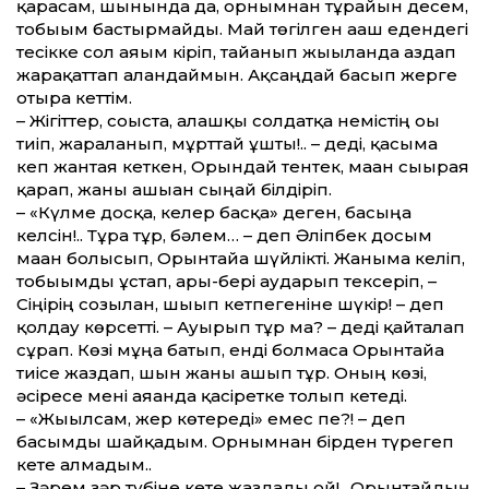
қарасам, шынында да, орнымнан тұрайын десем,
тобығым бастырмайды. Май төгілген ағаш едендегі
тесікке сол аяғым кіріп, тайғанып жығылғанда аздап
жарақаттап алғандаймын. Ақсаңдай басып жерге
отыра кеттім.
– Жігіттер, соғыста, алғашқы солдатқа немістің оғы
тиіп, жараланып, мұрттай ұшты!.. – деді, қасыма
кеп жантая кеткен, Орындай тентек, маған сығырая
қарап, жаны ашыған сыңай білдіріп.
– «Күлме досқа, келер басқа» деген, басыңа
келсін!.. Тұра тұр, бәлем… – деп Әліпбек досым
маған болысып, Орынтайға шүйлікті. Жаныма келіп,
тобығымды ұстап, ары-бері аударып тексеріп, –
Сіңірің созылған, шығып кетпегеніне шүкір! – деп
қолдау көрсетті. – Ауырып тұр ма? – деді қайталап
сұрап. Көзі мұңға батып, енді болмаса Орынтайға
тиісе жаздап, шын жаны ашып тұр. Оның көзі,
әсіресе мені аяғанда қасіретке толып кетеді.
– «Жығылсам, жер көтереді» емес пе?! – деп
басымды шайқадым. Орнымнан бірден түрегеп
кете алмадым..
– Зәрем зәр түбіне кете жаздады ғой!.. Орынтайдың