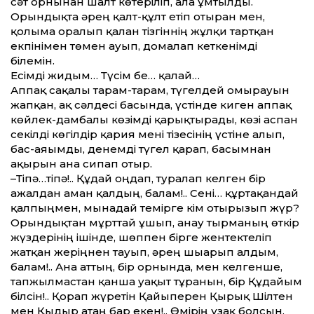
сәт орнынан шалт көтеріліп, алға ұмтылды.
Орындықта әрең қалт-құлт етіп отырған мен,
қолыма оралып қалған тізгіннің жұлқи тартқан
екпінімен төмен ауып, домалап кеткенімді
білемін.
Есімді жидым… Түсім бе… қалай…
Аппақ сақалы тарам-тарам, түгелдей омырауын
жапқан, ақ сәлдесі басында, үстінде киген аппақ
көйлек-дамбалы көзімді қарықтырады, көзі аспан
секілді көгілдір қария мені тізесінің үстіне алып,
бас-аяғымды, денемді түгел қарап, басымнан
ақырын ғана сипап отыр.
–Тіпә…тіпә!.. Құдай оңдап, туралап келген бір
ажалдан аман қалдың, балам!.. Сені… құртақандай
қалпыңмен, мынадай темірге кім отырғызып жүр?
Орындықтан мұрттай ұшып, анау тырманың өткір
жүздерінің ішінде, шөппен бірге жентектеліп
жатқан жеріңнен тауып, әрең шығарып алдым,
балам!.. Ана аттың, бір орнында, мен келгенше,
тапжылмастан қанша уақыт тұрғанын, бір Құдайым
білсін!.. Қорғап жүретін Қайыперен Қырық Шілтен
мен Қыдыр атаң бар екен!.. Өмірің ұзақ болсын,