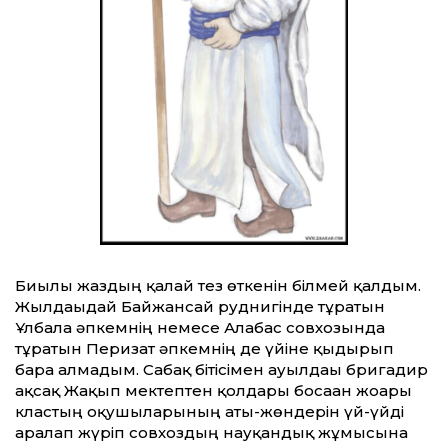
Биылғы жаздың қалай тез өткенін білмей қалдым.
Жылдағыдай Байжансай руднигінде тұратын
Ұлбала әпкемнің немесе Алғабас совхозында
тұратын Перизат әпкемнің де үйіне қыдырып
бара алмадым. Сабақ бітісімен ауылдағы бригадир
ақсақ Жақып мектептен қолдары босаған жоғары
кластың оқушыларының аты-жөндерін үй-үйді
аралап жүріп совхоздың науқандық жұмысына