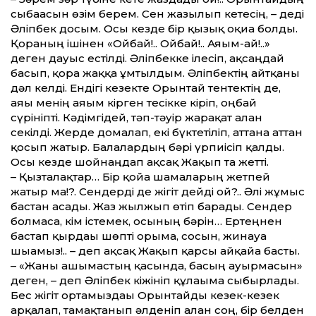
сыбағасын өзім берем. Сен жазылып кетесің, – деді
Әліпбек досым. Осы кезде бір қызық оқиға болды.
Қораның ішінен «Ойбай!.. Ойбай!.. Аяғым-ай!..»
деген дауыс естілді. Әліпбекке ілесіп, ақсаңдай
басып, қора жаққа ұмтылдым. Әліпбектің айтқаны
дәл келді. Ендігі кезекте Орынтай тентектің де,
аяғы менің аяғым кірген тесікке кіріп, оңбай
сүрініпті. Кәдімгідей, тәп-тәуір жарақат алған
секілді. Жерде домалап, екі бүктетіліп, аттанға аттан
қосып жатыр. Балалардың бәрі үрпиісіп қалды.
Осы кезде шойнаңдап ақсақ Жақып та жетті.
– Қызталақтар… Бір қойға шамаларың жетпей
жатыр ма!?. Сендерді де жігіт дейді ғой?.. Әлі жұмыс
бастан асады. Жаз жылжып өтіп барады. Сендер
болмаса, кім істемек, осының бәрін… Ертеңнен
бастап қырдағы шөпті орымға, сосын, жинауға
шығамыз!.. – деп ақсақ Жақып қарсы айқайға басты.
– «Жаны ашымастың қасында, басың ауырмасын»
деген, – деп Әліпбек кіжініп құлағыма сыбырлады.
Бес жігіт ортамыздағы Орынтайды кезек-кезек
арқалап, тамақтанып әлденіп алған соң, бір белден