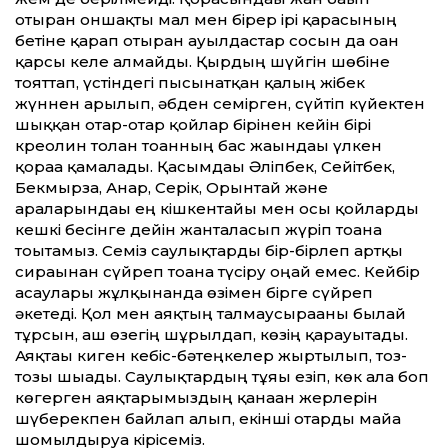
отырған оншақты мал мен бірер ірі қарасының
бетіне қарап отырған ауылдастар сосын да оған
қарсы келе алмайды. Қырдың шүйгін шөбіне
тояттап, үстіндегі пысынатқан қалың жібек
жүннен арылып, әбден семірген, сүйтіп күйектен
шыққан отар-отар қойлар бірінен кейін бірі
креолин толған тоғанның бас жағындағы үлкен
қораға қамалады. Қасымдағы Әліпбек, Сейітбек,
Бекмырза, Анар, Серік, Орынтай және
араларындағы ең кішкентайы мен осы қойларды
кешкі бесінге дейін жанталасып жүріп тоғанға
тоғытамыз. Семіз саулықтарды бір-бірлеп артқы
сирағынан сүйреп тоғанға түсіру оңай емес. Кейбір
асаулары жұлқынғанда өзімен бірге сүйреп
әкетеді. Қол мен аяқтың талмаусырағаны былай
тұрсын, аш өзегің шұрылдап, көзің қарауытады.
Аяқтағы киген кебіс-бәтеңкелер жыртылып, тоз-
тозы шығады. Саулықтардың тұяғы езіп, көк ала боп
көгерген аяқтарымыздың қанаған жерлерін
шүберекпен байлап алып, екінші отарды майға
шомылдыруға кірісеміз.