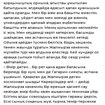
қорқыныштың орнына, алыстағы ұмытылған
батылдығым, әлдеқайда адасып қалған қуанышым
қайта оралды. Мен бір өзім ғана бақытты емеспін,
қаласам, үйдегі апам мен әкемді де өзімнің
үлкендерден қалмай атқарған еңбегіммен
бақытты ете аламын. Менің қолымнан келмейтін
іс жоқ. Мен кеудемді керіп көтерсем, басымды
шайқасам, көк аспанның өзі теңселіп кетеді.
Ойыма қайдан түскені белгісіз, біздің көшенің
төмен жағында тұратын Жалмырза көкемнің
мүләйім түрі көз алдыма елестеді. Кей күндері ол
араққа сылқия тойып алғанда, бір сөзді үнемі
қайталайды:
– Өмір деген… бір рет қана адам баласына
беріледі. Бір күні, мен де Гагарин сияқты, аспанға
ұшамын!.. Қазақтан да, Жалмырза деген
космонавт шығады! Көрерсіңдер әлі!.. – дейді.
Жалмырза көкемнің бір ерекше қасиеті сау
кезінде, өмір бойы көзін ашқаннан техникаға үйір.
Есігінің алды совхоздың кішігірім гаражы дерсің.
Ескі сынық соқаның жүзі, тырма, темір-терсекке