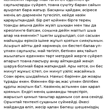
саулықтарды сүйреп, тоғанға сүңгіту барған сайын
ауырлап бара жатыр. Басқаны қайдам, әсіресе
менің әл-дәрменім түгесіліп, кейде көзім
қарауытқандай. Бір рет қоймен бірге терең
тоғанды аяғына дейін жүзіп шыққан мен тағы да
креолинге батсам, соңына дейін малтып шыға
алар ма екенмін? Ішегім шұрылдап, сол сасыған
майыңды еріксіз ішіме жұтып қоятын сияқтымын.
Асырып айтты дей көрмеңіз, он бестегі балаға үп-
үлкен саулықты, май төгіліп, бетінен аяқ тайып
жығылатын еденмен төрт метрдей жерге сүйреп
апарып тоғанға лақтыру анау айтқандай жеңіл
шаруа болмай бара жатқандай. Ары кетсе, он бес
минут жұмыс істеп, он минут үзіліс жасаймыз.
Соған әрең шыдаймыз. Намыс бәрінен де жоғары
тұрады екен. Өзімнен бір-ақ жас үлкен Әліпбек
құрлы жоқпын ба?.. Көзімнің астымен оған қарап
қоямын. Ендігі менің шамамды теңестіріп,
жарысып қимыл танытар адамым сол ғана секілді.
Орынтай тентекті суқаным сүймейді. Әкесі
майданда өліп, жесір қалған Бөпеш шешеміздің