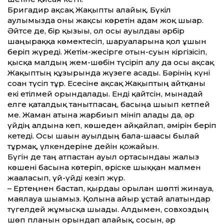
Бригадир ақсақ Жақыпты алайық. Бүкіл
аулымызда оны жақсы көретін адам жоқ шығар.
Әйтсе де, бір қызығы, ол осы ауылдағы әрбір
шаңыраққа көмектесіп, шаруаларына қол ұшын
беріп жүреді. Жетім-жесірге отын-суын кіргізісіп,
қысқа малдың жем-шөбін түсіріп алу да осы ақсақ
Жақыптың құзырында жүзеге асады. Бәрінің күні
соған түсіп тұр. Есесіне ақсақ Жақыптың айтқаны
екі етілмей орындалады. Енді қайтсін, мынадай
елге қаталдық танытпасаң, басыңа шығып кетпей
ме. Жаман атына жарбиып мініп алады да, әр
үйдің алдына кеп, көшеден айқайлап, әмірін беріп
кетеді. Осы шағын ауылдың бала-шағасы былай
тұрмақ, үлкендеріне дейін қожайын.
Бүгін де таң атпастан ауыл ортасындағы жалғыз
көшені басына көтеріп, өріске шыққан малмен
жағаласып, үй-үйді кезіп жүр.
– Ертеңнен бастап, қырдағы орылған шөпті жинауға,
маялауға шығамыз. Қолына айыр ұстай алатындар
түгелдей жұмысқа шығады. Алдымен, совхоздың
шөп планын орындап алайық, сосын, әр