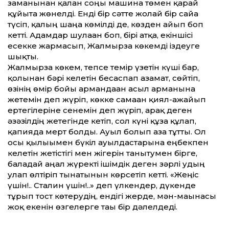
заманынан қалған соңғы машина төмен қарай
құйғыта жөнелді. Енді бір сәтте жолай бір сайға
түсіп, қалың шаңға көмілді де, көзден ғайып боп
кетті. Адамдар шулаған боп, бірі атқа, екіншісі
есекке жармасып, Жалмырза көкемді іздеуге
шықты.
Жалмырза көкем, тепсе темір үзетін күші бар,
қолынан бәрі келетін бесаспап азамат, сөйтіп,
өзінің өмір бойғы армандаған асыл арманына
жетемін деп жүріп, көкке самғаған қиял-ғажайып
ертегілеріне сенемін деп жүріп, арақ деген
әзәзілдің жетегінде кетіп, сол күні құзға құлап,
қапияда мерт болды. Ауыл болып аза тұтты. Ол
осы қылығымен бүкіл ауылдастарына еңбекпен
келетін жетістігі мен жігерін танытумен бірге,
баладай аңғал жүректі ішімдік деген зәрлі удың
улап өлтіріп тынатынын көрсетіп кетті. «Жеңіс
үшін!.. Сталин үшін!..» деп үлкендер, дүкенде
тұрып тост көтерудің, ендігі жерде, мән-мағынасы
жоқ екенін өзгелерге тағы бір дәлелдеді.