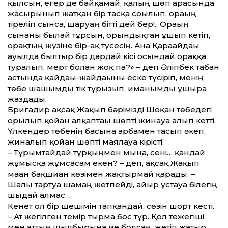
қылсын, егер де байқамай, қалың шөп арасында
жасырынып жатқан бір тасқа соғылып, орағың
тіреліп сынса, шаруаң бітті дей бер!.. Орағың
сынғаны былай тұрсын, орындықтан ұшып кетіп,
орақтың жүзіне бір-ақ түсесің. Ана Қарағайдағы
ауылда былтыр бір дардай кісі осындай ораққа
туралып, мерт болған жоқ па?» – деп Әліпбек табан
астында қайдағы-жайдағыны еске түсіріп, менің
төбе шашымды тік тұрғызып, иманымды ұшыра
жаздады.
Бригадир ақсақ Жақып бәрімізді Шоқан төбедегі
орылып қойған алқаптағы шөпті жинауға алып кетті.
Үлкендер төбенің басына арбамен тасып әкеп,
жиналып қойған шөпті маялауға кірісті.
– Тұрымтайдай тұрқыңмен мына, сені… қандай
жұмысқа жұмсасам екен? – деп, ақсақ Жақып
маған бақшиған көзімен жақтырмай қарады. –
Шалғы тартуға шамаң жетпейді, айыр ұстауға білегің
шыдай алмас…
Кенет ол бір шешімін тапқандай, сөзін шорт кесті.
– Ат жегілген темір тырма бос тұр. Қол тежегіші
мен аттың шылбырына ие болсаң, жетіп жатыр.