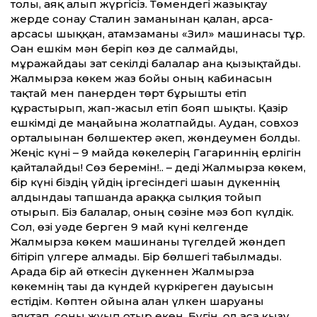
толы, аяқ алып жүргісіз. Төмендегі жазықтау
жерде сонау Сталин заманынан қалған, арса-
арсасы шыққан, атамзаманғы «Зил» машинасы тұр.
Оған ешкім мән беріп көз де салмайды,
мұражайдағы зат секілді балалар ғана қызықтайды.
Жалмырза көкем жаз бойы оның кабинасын
тақтай мен панерден төрт бұрышты етіп
құрастырып, жап-жасыл етіп бояп шықты. Қазір
ешкімді де маңайына жолатпайды. Аудан, совхоз
орталығынан бөлшектер әкеп, жөндеумен болды.
Жеңіс күні – 9 майда көкелерің Гагариннің ерлігін
қайталайды! Сөз беремін!.. – деді Жалмырза көкем,
бір күні біздің үйдің іргесіндегі шағын дүкеннің
алдындағы тапшанда араққа сылқия тойып
отырып. Біз балалар, оның сөзіне мәз боп күлдік.
Сол, өзі уәде берген 9 май күні келгенде
Жалмырза көкем машинаны түгелдей жөндеп
бітіріп үлгере алмады. Бір бөлшегі табылмады.
Арада бір ай өткесін дүкеннен Жалмырза
көкемнің тағы да күндей күркіреген дауысын
естідім. Көптен ойына алған үлкен шаруаны
аяқтап, соны жуып отыр екен. Бүгін, ол аса қызу