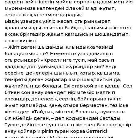
сәлден кейін ішетін майлы сорпаның дәмі мен иісі
мұрнымызға келгендей сілекейімізді жұтып,
асхана жаққа телміре қарадық.
Біздің ұзағырақ үзіліс жасап, отырыңқырап
қалғанымызды алыстан байқап, жанымызға келген
ақсақ бригадир Жақып қамшысын шошаңдатып,
сөзге килікті.
– Жігіт деген шыдамды, қиындыққа төзімді
болады емес пе? Неменеге ұзақ демалып
отырсыңдар? «Креолинге түсіп, май сасып
қалдық» деп уайымдап жүрсіңдер ме? Енді
есесіне, денелерің шынығып, қотыр, қышыма,
теміреткі деген жаралар өмірі шықпайтын да,
жұқпайтын да болады. Екі отар қой ғана қалды. Сол
біткен соң анау өзендегі иірімге бір малтып
алсаңдар, денелерің сергіп, бойларыңа түк те
жұғып қалмайды. Қане, отыра берместен, тез іске
кірісіңдер. «Тайдың мінгені, баланың жұмсағаны
білінбейді» деген, – деп қодыраңдай бастады.
Түске дейін іске құлшынып кіріскен балалар қазір
анау қойлар иіріліп тұрған қораға беттегісі
келмейтін тәрізді. Май төгілген еденнен ірі