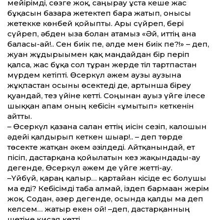
мейірімді, сөзге жоқ, саңырау ұста кеше жас
бұқасын базарға жетектеп бара жатып, онысы
жетекке көнбей қо­йыпты. Ары сүйреп, бері
сүйреп, әбден ыза болған атамыз «Әй, иттің ғана
баласы-ай!.. Сен биік пе, әлде мен биік пе?!» – деп,
жуан жұдырығымен қақ маңдайдан бір періп
қалса, жас бұқа сол тұрған жерде тіл тартпастан
мүрдем кетіпті. Өсеркүл әжем аузы аузына
жұқпастан осыны өсектеді де, артынша біреу
қуғандай, тез үйіне кетті. Соңынан ауыз үйге ілесе
шыққан апам оның кебісін «ұмытып» кеткенін
айтты.
– Өсеркүл қазанға салған еттің иісін сезіп, калошын
әдейі қалдырып кеткен шығар!.. – деп төрде
төсекте жатқан әкем әзілдеді. Айтқанындай, ет
пісіп, дастарқанға қойылатын кез жақындады-ау
дегенде, Өсеркүл әжем де үйге жетті-ау.
–Үйбүй, қараң қалғыр… қартайған кісіде ес болушы
ма еді? Кебісімді таба алмай, іздеп бармаған жерім
жоқ. Содан, әзер дегенде, осында қалды ма деп
келсем… жатыр екен ғой! –деп, дастарқанның
шетіне қисая кетті.