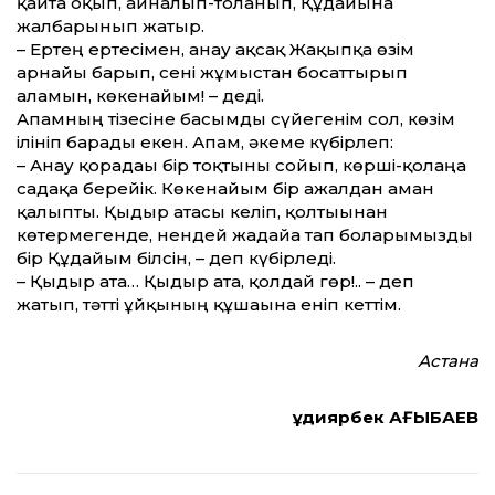
қайта оқып, айналып-толғанып, Құдайына
жалбарынып жатыр.
– Ертең ертесімен, анау ақсақ Жақыпқа өзім
арнайы барып, сені жұмыстан босат­тырып
аламын, көкенайым! – деді.
Апамның тізесіне басымды сүйегенім сол, көзім
ілініп барады екен. Апам, әкеме күбірлеп:
– Анау қорадағы бір тоқтыны сойып, көрші-қолаңға
садақа берейік. Көкена­йым бір ажалдан аман
қалыпты. Қыдыр атасы келіп, қолтығынан
көтермегенде, нендей жағдайға тап боларымызды
бір Құдайым білсін, – деп күбірледі.
– Қыдыр ата… Қыдыр ата, қолдай гөр!.. – деп
жатып, тәтті ұйқының құшағына еніп кеттім.
Астана
Құдиярбек АҒЫБАЕВ