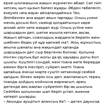
ерке-шолжаңына жақын жүрмеген абзал. Сәл тиіп
кетсең, қып-қызыл бәлесі жұғады. Әбден төбелесіп,
екеуміз «ата жауға» айналғандаймыз. Тек,
Әліпбектен ғана аздап аяғын тартады. Оның үнемі
менің досым боп, сөзімді қолдайтынын көре
алмай, өліп кете жаздап жүр. Оның үстіне мен
шаршадым деп, шетке жығыла кетсем, ақсақ
Жақып айтқан, совхоздың жәрдемге беретін жем-
шөбінен біздің үй құр қалмай ма?.. Жоқ, жұмыстың
аяғына шамалы ғана жақындап қалғанда
шаршадым деп сыр бергенім болмас. Қолыма
ілінген саулық бұл жолы да ірі, қауқары дилы боп
шықты. Күштілігі сондай, мені тоғанға жете берерде
өзімен бірге ілестіріп, сүйреп әкетті. Тоғанға
қалайша, екінші мәрте сүңгіп кеткенімді сезбей
қалдым. Біткен жерім осы деп, жанталасып, терең
тоғанда, қойдың мойнына жармасып, әрең
дегенде аяқ жақтан сүйретіліп бір-ақ шықтым.
Сейітбек қолымнан шап беріп ұстап, жиекке
көтеріп шығарды.
– Аяғыңды ауыртып алғансың ба?.. – деген дауысқа