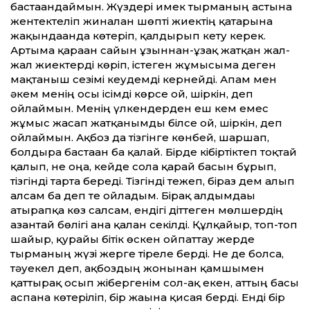
бастағандаймын. Жүздері имек тырманың астына
жентектеліп жиналған шөпті жиектің қатарына
жақындағанда көтеріп, қалдырып кету керек.
Артыма қараған сайын ұзыннан-ұзақ жатқан жал-
жал жиектерді көріп, істеген жұмысыма деген
мақтаныш сезімі кеудемді кернейді. Апам мен
әкем менің осы ісімді көрсе ғой, шіркін, деп
ойлаймын. Менің үлкендерден еш кем емес
жұмыс жасап жатқанымды білсе ғой, шіркін, деп
ойлаймын. Ақбоз да тізгінге көнбей, шаршап,
болдыра бастаған ба қалай. Бірде кібіртіктеп тоқтай
қалып, не оңға, кейде солға қарай басын бұрып,
тізгінді тарта береді. Тізгінді тежеп, біраз дем алып
алсам ба деп те ойладым. Бірақ алдымдағы
атырапқа көз салсам, ендігі діттеген мөлшердің
азғантай бөлігі ғана қалған секілді. Құлқайыр, топ-топ
шайыр, қурайы бітік өскен ойпаттау жерде
тырманың жүзі жерге тіреле берді. Не де болса,
тәуекел деп, ақбоздың жонынан қамшымен
қаттырақ осып жібергенім сол-ақ екен, аттың басы
аспанға көтеріліп, бір жағына қисая берді. Енді бір