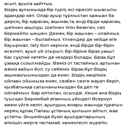
асып, ауылға қайттық.
Біздің аулымызда бір түрлі, есі кіресілі-шығасылы
адамдар көп. Олар ауыр тұрмыстан қажыған ба
дерсің, бір қарасаң, ақымақ та, енді бірде қарасаң,
шетінен ақылды. Шетінен тілін безеген, сөз
бермейтін шешен. Демек, бір жағынан – олаймыз,
бір жағынан – былаймыз. Үлкендер де кейде өте
бауырмал, тату боп көрінсе, енді бірде бір-бірін
өсектеп, ауыл үй отырып, бір-біріне біраз уақыт
бас сұқпай кететін де кездері болады. Бірақ бұл
ұзаққа созылмайды. Өзіміз от тастаймыз, артынан
өзіміз ағайын боп, су себеміз. Бірақ бұл біздің
ақымақтығымыздан да емес. Біздің көңіліміз
ойлаған ойымызға емес, сөзбен сөзге жауап беріп,
қызбалыққа салынғанымыздан ба деп те
ойлаймын. Бар кілтипан, осында!.. Кеше ғана біздің
туысқан Беркімбай атамның үйіндегі Өсеркүл
әжем үйге келіп, ауылдың жоғары жағында тұратын
керең құлақ Палаш ұстаның қылығын айтып, жаға
ұстатты. Әншейінде бүкіл ауылдастарының
өтінішін жерге тастамай, көмектесіп жүретін,