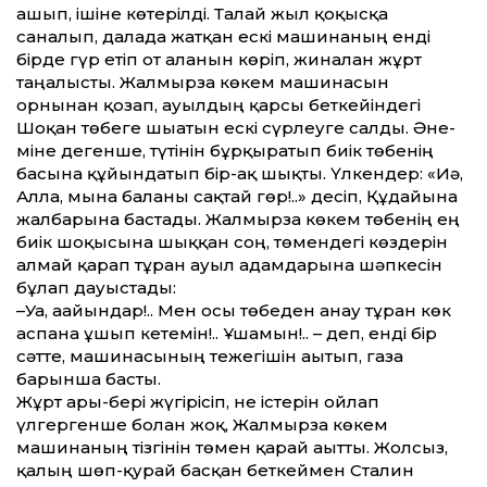
ашып, ішіне көтерілді. Талай жыл қоқысқа
саналып, далада жатқан ескі машинаның енді
бірде гүр етіп от алғанын көріп, жиналған жұрт
таңғалысты. Жалмырза көкем машинасын
орнынан қозғап, ауылдың қарсы беткейіндегі
Шоқан төбеге шығатын ескі сүрлеуге салды. Әне-
міне дегенше, түтінін бұрқыратып биік төбенің
басына құ­йындатып бір-ақ шықты. Үлкендер: «Иә,
Алла, мына баланы сақтай гөр!..» десіп, Құдайына
жалбарына бастады. Жалмырза көкем төбенің ең
биік шоқысына шыққан соң, төмендегі көздерін
алмай қарап тұрған ауыл адамдарына шәпкесін
бұлғап дауыстады:
–Уа, ағайындар!.. Мен осы төбеден анау тұрған көк
аспанға ұшып кетемін!.. Ұшамын!.. – деп, енді бір
сәтте, машинасының тежегішін ағытып, газға
барынша басты.
Жұрт ары-бері жүгірісіп, не істерін ойлап
үлгергенше болған жоқ, Жалмырза көкем
машинаның тізгінін төмен қарай ағытты. Жолсыз,
қалың шөп-қурай басқан беткеймен Сталин