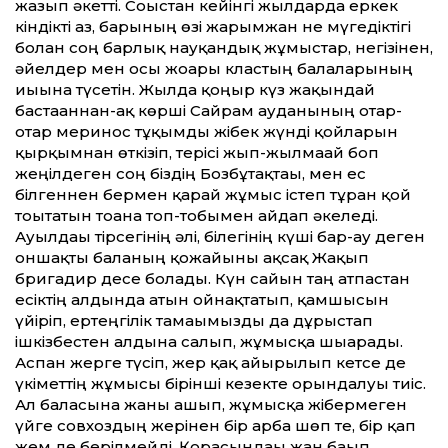
жазып әкетті. Соғыстан кейінгі жылдарда еркек
кіндікті аз, барының өзі жарымжан не мүгедіктігі
болған соң барлық науқандық жұмыстар, негізінен,
әйелдер мен осы жоғары кластың балаларының
иығына түсетін. Жылда қоңыр күз жақындай
бастағаннан-ақ көрші Сайрам ауданының отар-
отар меринос тұқымды жібек жүнді қойларын
қырқымнан өткізіп, терісі жып-жылмағай боп
жеңілдеген соң біздің Бозбұтақтағы, мен ес
білгеннен бермен қарай жұмыс істеп тұрған қой
тоғытатын тоғанға топ-тобымен айдап әкеледі.
Ауылдағы тірсегінің әлі, білегінің күші бар-ау деген
оншақты баланың қожайыны ақсақ Жақып
бригадир десе болады. Күн сайын таң атпастан
есіктің алдында атын ойнақтатып, қамшысын
үйіріп, ертеңгілік тамағымызды да дұрыстап
ішкізбестен алдына салып, жұмысқа шығарады.
Аспан жерге түсіп, жер қақ айырылып кетсе де
үкіметтің жұмысы бірінші кезекте орындалуы тиіс.
Ал баласына жаны ашып, жұмысқа жібермеген
үйге совхоздың жерінен бір арба шөп те, бір қап
жем де берілмейді. Қорасындағы жан бағып