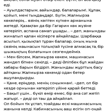
еді.
– Ауылдастарым, ағайындар, балаларым!.. Құлақ
қойып, мені тыңдаңдар!.. Бүгін, Жалмырза
көкелерің… өзінің көптен күткен арманына
жетеді!.. Қазақтан да бір Гагарин көк жүзіне
көтеріліп, аспанға самғап ұшады… – деп, жанындағы
жиналып қалған кісілерге айқайлады. Шарбаққа
асылып, қызықтап тұрған балалар, оның мына
сөзінің мағынасын толықтай түсіне алмасақ та, бір
шыжықтың болатынын сезгендейміз.
– Мен білсем, Жалмырза көкем, машинасын
жөндеп біткен секілді, – деді Әліпбек бұл жайдан
хабары барын білдіріп. Жанындағы жұрттың басу
айтқаны Жалмырза көкемді одан бетер
ашуландырды.
– Қане, еріңдер, менің соңымнан!.. –деп, ол бір
кезде орнынан көтеріліп үйіне қарай беттеді.
– Бақыт үшін… бүкіл өмір емес, бір ғана сәт жетіп
жатыр!.. – деді ол тағы да айқайлап.
Ол бойын тік ұстап, тоғайдағы ескі машинасының
жанына келді. Кабинасының ағаш есігін оп-оңай