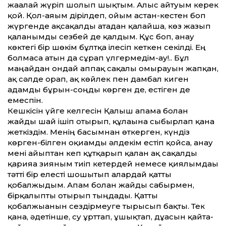
жағалай жүріп шолып шықтым. Алғыс айтуым керек
қой. Қол-аяғым дірілдеп, ойым астан-кестен боп
жүргенде ақсақалды атадан қалайша, көз жазып
қалғанымды сезбей де қалдым. Құс боп, анау
көктегі бір шөкім бұлтқа ілесіп кеткен секілді. Ең
болмаса атын да сұрап үлгермедім-ау!.. Бұл
маңайдан ондай аппақ сақалы омырауын жапқан,
ақ сәлде орап, ақ көйлек пен дамбал киген
адамды бұрын-соңды көрген де, естіген де
емеспін.
Кешкісін үйге келгесін Қалыш апама болған
жайды шай ішіп отырып, құлағына сыбырлап қана
жеткіздім. Менің басымнан өткерген, күндіз
көрген-білген оқиғамды әлдекім естіп қойса, анау
мені ғайыптан кеп құтқарып қалған ақ сақалды
қарияға зияным тиіп кетердей немесе қиялымдағы
тәтті бір елесті шошытып алардай қатты
қобалжыдым. Апам болған жайды сабырмен,
бірқалыпты отырып тыңдады. Қатты
қобалжығанын сездірмеу­ге тырысып бақты. Тек
қана, әдетінше, су ұрттап, ұшықтап, дұғасын қайта-