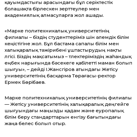
қауымдастығы арасындағы бұл серіктестік
болашақта бірлескен зерттеулер мен
академиялық алмасуларға жол ашады.
«Марке политехникалық университетінің
филиалы – біздің студенттеріміз үшін әлемдік білім
кеңістігіне жол. Бұл бастама сапалы білім мен
халықаралық тәжірибені ұштастырудың нақты
үлгісі. Біздің мақсатымыз – түлектеріміздің жаһандық
еңбек нарығында бәсекеге қабілетті маман болып
шығуы», – дейді І.Жансүгіров атындағы Жетісу
университетінің басқарма Төрағасы-ректор
Ермек Бөрібаев.
Марке политехникалық университетінің филиалы
— Жетісу университетінің халықаралық деңгейге
шығуындағы маңызды қадам және еуропалық
білім беру стандарттарын енгізу бағытындағы
жаңа белес болып отыр.