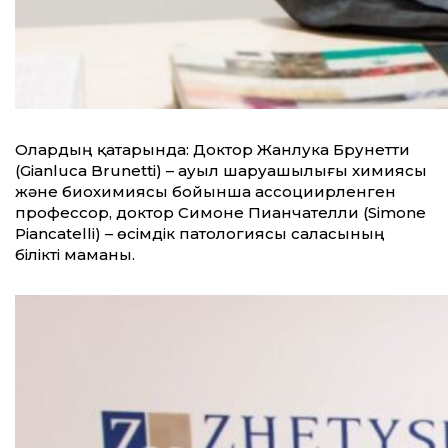
Олардың қатарында: Доктор Жанлука Брунетти
(Gianluca Brunetti) – ауыл шаруашылығы химиясы
және биохимиясы бойынша ассоциирленген
профессор, доктор Симоне Пианчателли (Simone
Piancatelli) – өсімдік патологиясы саласының
білікті маманы.