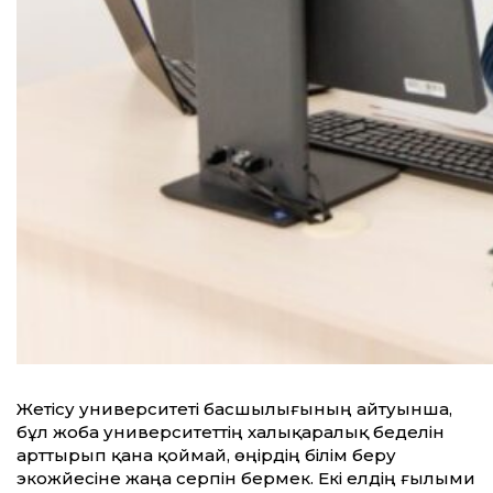
Жетісу университеті басшылығының айтуынша,
бұл жоба университеттің халықаралық беделін
арттырып қана қоймай, өңірдің білім беру
экожүйесіне жаңа серпін бермек. Екі елдің ғылыми