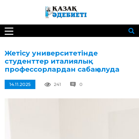
Жетісу университетінде
студенттер италиялық
профессорлардан сабақ алуда
14.11.2025
241
0