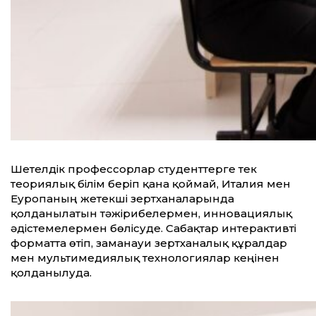
Шетелдік профессорлар студенттерге тек
теориялық білім беріп қана қоймай, Италия мен
Еуропаның жетекші зертханаларында
қолданылатын тәжірибелермен, инновациялық
әдістемелермен бөлісуде. Сабақтар интерактивті
форматта өтіп, заманауи зертханалық құралдар
мен мультимедиялық технологиялар кеңінен
қолданылуда.