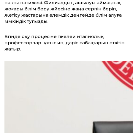
нақты нәтижесі. Филиалдың ашылуы аймақтық
жоғары білім беру жүйесіне жаңа серпін беріп,
Жетісу жастарына әлемдік деңгейде білім алуға
мүмкіндік туғызды.
Бүгінде оқу процесіне тікелей италиялық
профессорлар қатысып, дәріс сабақтарын өткізіп
жатыр.