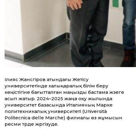
Ілияс Жансүгіров атындағы Жетісу
университетінде халықаралық білім беру
кеңістігіне бағытталған маңызды бастама жүзеге
асып жатыр. 2024–2025 жаңа оқу жылында
университет базасында Италияның Марке
политехникалық университеті (Università
Politecnica delle Marche) филиалы өз жұмысын
ресми түрде жүргізуде.