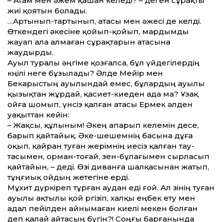
– Атам мен әжем қашан келеді? – деген сұрақты
жиі қоятын болады.
…Артынып-тартынып, атасы мен әжесі де келді.
Өткендегі әкесіне қо­йып-қойып, мардымды
жауап ала алмаған сұрақтарын атасына
жаудырды.
Ауыл туралы әңгіме қозғалса, бұл үйдегілердің
көңілі неге бұзылады? Әлде Мейір мен
Бекарыстың ауылындай емес, бұлардың ауылы
қызықтан жұрдай, қа­сиет-киеден ада ма? Ұзақ
ойға шомып, үнсіз қалған атасы Ермек әлден
уақыттан кейін:
– Жақсы, құлыным! Әкең апарып келемін десе,
барып қайтайық. Әке-шешемнің басына дұға
оқып, қайран туған жерімнің иесіз қалған тау-
тасымен, орман-тоғай, өзен-бұлағымен сырласып
қайтайын, – деді. Өзі диванға шалқасынан жатып,
тұңғиық ойдың жетегіне ерді.
Мұхит дүркіреп тұрған аудан еді ғой. Ал өзінің туған
ауылы ақтылы қой өргізіп, халқы еңбек ету мен
адал пейілден айнымаған киелі мекен болған
деп қалай айтасың бүгін?! Соңғы барғанында