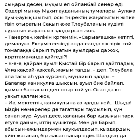
сыңары десең, мұқым ел ойланбай сенер еді.
Өздері мынау Мұхит ауданының тумалары. Аулаға
ауық-ауық шығып, осы төңіректің жаңалығын жіпке
тізіп отыратын Сақып әже Төлеубаланың күдікті
сұрағын жауапсыз қалдырған жоқ.
– Таңертең келінін көргенмін. «Сарыағашқа» кетіпті,
демалуға. Екеуміз секілді анда-санда өлік-тірік, той-
томалаққа барып тұратын ауылдары да жоқ,
көрөрттамағанда қайтеді?!
– Е-е-е, қайран ауыл! Қыстай бір барып қайтпадық.
Ұлға қақсай-қақсай, жағым талды, – деп, Төлеубала
апа тағы аһ ұра күрсініп, мұңайып қалды. –
Балалар каникулға шықсын, ауыл бие байлап,
қымыз баптасын деп отыр ғой ұл. Оған да көп
уақыт қалған жоқ.
– Иә, мектептің каникулына аз қалды ғой… Шыда!
Біздің немерелер де тағат­тары таусылып, күн
санап жүр. Ауыл десе, қаланың бар қызығын тәрк
етуге дайын, иттің күшіктері. Мен де барып,
абысын-ажындармен қауқылдасып, қыздардың
үйін жағалап, бір жасап қалар едім. Шалдың да