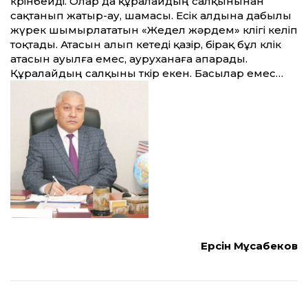
көрінбейді. Олар да құралайдың салқынынан
сақтанып жатыр-ау, шамасы. Есік алдына дабылы
жүрек шымырлататын «Жедел жәрдем» көлігі келіп
тоқтады. Атасын алып кетеді қазір, бірақ бұл көлік
атасын ауылға емес, ауруханаға апарады.
Құралайдың салқыны өткір екен. Басылар емес…
Ерсін Мұсабеков