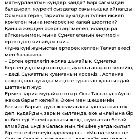
мағмұрланатын күндер қайда? Бәрі сағымдай
бұлдырап, жүректі сыздатар сағынышқа айналды.
Осынша терең тарихты ауылдың түтінін иіскеп
көрмеген мына немересіне қалай шертпек?
Қанша жерден әсерлі әңгімелеп, иландыра
айтқаныңмен, мына Сұңғат атаның әңгімесін
ертегі деп ойлайды ғой…
Жұма күні жұмыстан ертерек келген Талғат әкесі
мен баласына:
– Ертең ертелетіп жолға шығайық. Сұңғатқа
берген уәдемді орындап, ауылға апарып келейін,
– деді. Сұңғаттың қуан­ғанын көрсеңіз… Аспанға
секіріп, сол ауылда мәңгіге тұрақтап қалатындай
шаттанып жүр.
Ермек қария мұңайып отыр. Осы Талғатқа: «Ауыл
жаққа барып келейік. Әкем мен шешемнің
басына барып, дұға жасамағалы қанша жыл өтті»
деп, құдайдың зарын қылғанда, әке ыңғайына бір
көнбеп еді. Үнемі «уақыты жоқ», жұмыстан босай
алмайды. Енді өз баласының өтінішіне уағда қылып,
бір сөзін екі етпеуін қарасаңшы… «Мына заман не