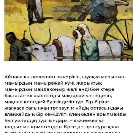
Айнала көк желекпен көмкеріліп, шуаққа малынған
мамырдың мамыражай күні. Жарықтық
мамырдың майдақоңыр желі енді бой көтере
бастаған көк шалғынды мақтадай үлпілдетіп,
мақпал көрпедей бүлкілдетіп тұр. Бір-біріне
жалғаса салынған төрт зәулім үйдің ортасындағы
алаңқайдың бір кемшілігі, көлеңкеден арылмайды.
Бұл үйлердің тұрғындары – көкжиекке көз
талдырып көрмегендер. Көрсе де, ара-тұра қала
сыртына шыққанда жанарлары шыққан күннің