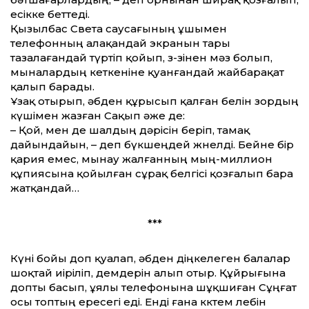
есікке беттеді.
Қызылбас Света саусағының ұшымен
телефонның алақандай экранын тары
тазалағандай түртіп қойып, өз-өзінен мәз болып,
мыналардың кеткеніне қуанғандай жайбарақат
қалып барады.
Ұзақ отырып, әбден құрысып қалған белін зордың
күшімен жазған Сақып әже де:
– Қой, мен де шалдың дәрісін беріп, тамақ
дайындайын, – деп бүкшеңдей жөнелді. Бейне бір
қария емес, мынау жалғанның мың-миллион
құпиясына қойылған сұрақ белгісі қозғалып бара
жатқандай…
***
Күні бойы доп қуалап, әбден діңкелеген балалар
шоқтай иіріліп, демдерін алып отыр. Құйрығына
допты басып, ұялы телефонына шұқшиған Сұңғат
осы топтың ересегі еді. Енді ғана көктем лебін