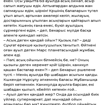
екен. Осы уақытта біз ауылда асық ойнап, асыр
салып жатушы едік. Алтыатардан алдыма жан
салмаушы едім, шіркін! Көршінің балаларын түгел
ұтып алып, артынан әжелері келіп, жылауық
достарымның ұтылған асықтарын қайтарып алып
кететін. Көшенің ғана емес, бүкіл ауылдың
сұрмергені едім, – деп, Бекарыс мүлде басқа
әлемге қияндап кетсін.
– Асық деген қандай ойын? Қызық па? – деді
Сұңғат ерекше қызығушылық танытып. Өйткені
оған ауыл деген Марс планетасындай жұмбақ
әлем еді.
– Пәлі, асық ойынын білмейсің бе, не? Оның
қызығы деген керемет қой! Шіркін, каникул
қашан басталар екен?! – деп Бекарыс өршелене
түсті. – Менің ауылда бір шабадан асығым қалды.
Көшкенде Нұрсұлу әпкемнің баласы Жұбанышқа
беріп кеткенмін. Каникулда ауылға барсам, екі
шабадан қылып, көбейтіп кетемін ғой…
– Ауыл деген қандай жер? Онда да осындай биік
үйлер, супермаркет, дәл мынадай ойын
алаңдары бар ма? Кинотеатр, футбол ойнайтын