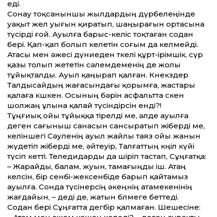
еді.
Сонау тоқсаныншы жылдардың дүрбелеңінде
уақыт жел уығын қиратып, шаңырағын ортасына
түсірді ғой. Ауылға барыс-келіс тоқтаған содан
бері. Қап-қап болып келетін соғым да келмейді.
Атасы мен әжесі дүниеден өткелі құрт-ірімшік, сүр
қазы толып жететін сәлемдеменің де жолы
тұйықталды. Ауыл қаңырап қалған. Көнекөздер
Талдысайдың жағасындағы қорымға, жастары
қалаға көшкен. Осының бәрін асфальтта өскен
шолжаң ұлына қалай түсіндірсін енді?!
Тұңғиық ойы тұйыққа тірелді ме, әлде ауылға
деген сағыныш санасын сансыратып жіберді ме,
келіншегі Сәуленің ауыл жайлы таяз ойы жанын
жүдетіп жіберді ме, әйтеуір, Талғаттың көңіл күйі
түсіп кетті. Теледидарды да өшіріп тастап, Сұңғатқа:
– Жарайды, балам, жуын, тамағыңды іш. Атаң
келсін, бір сенбі-жексенбіде барып қайтамыз
ауылға. Сонда түсінерсің әкеңнің атамекенінің
жағдайын, – деді де, жатын бөлмеге беттеді.
Содан бері Сұңғатта дегбір қалмаған. Шешесіне: