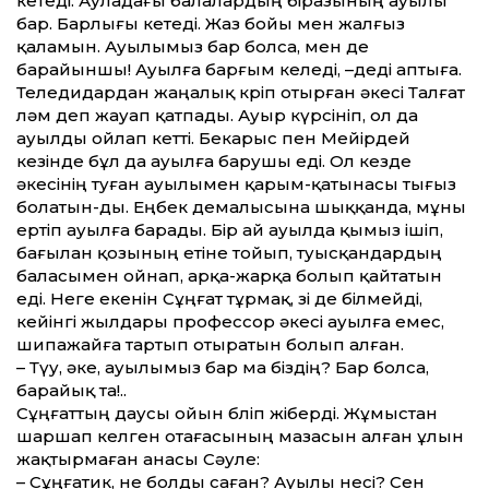
кетеді. Ауладағы балалардың біразының ауылы
бар. Барлығы кетеді. Жаз бойы мен жалғыз
қаламын. Ауылымыз бар болса, мен де
барайыншы! Ауылға барғым келеді, –деді аптыға.
Теледидардан жаңалық көріп отырған әкесі Талғат
ләм деп жауап қатпады. Ауыр күрсініп, ол да
ауылды ойлап кетті. Бекарыс пен Мейірдей
кезінде бұл да ауылға барушы еді. Ол кезде
әкесінің туған ауылымен қарым-қатынасы тығыз
болатын-ды. Еңбек демалысына шыққанда, мұны
ертіп ауылға барады. Бір ай ауылда қымыз ішіп,
бағылан қозының етіне тойып, туысқандардың
баласымен ойнап, арқа-жарқа болып қайтатын
еді. Неге екенін Сұңғат тұрмақ, өзі де білмейді,
кейінгі жылдары профессор әкесі ауылға емес,
шипажайға тартып отыратын болып алған.
– Түу, әке, ауылымыз бар ма біздің? Бар болса,
барайық та!..
Сұңғаттың даусы ойын бөліп жіберді. Жұмыстан
шаршап келген отағасының мазасын алған ұлын
жақтырмаған анасы Сәуле:
– Сұңғатик, не болды саған? Ауылы несі? Сен