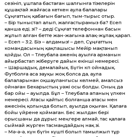
сезініп, ұштала бастаған шалғынға тізелерін
құшақтай жайғаса кеткен аула балалары
Сұңғаттың қабағын бағып, тым-тырыс отыр.
– Бір тыныстап алып, жалғастырамыз ба? Есеп
қанша еді, өзі? – деді Сұңғат телефоннан басын
жұлып алған бетте жан-жағына алақ-жұлақ қарап.
– Есеп – 3:2. Біз – алдамыз! – деп, Сұңғаттың
командасының қақпашысы Мейір мақтанып
қойды. Ол – Төлеубала әженің ауылға арманын
айырбастап жіберуге дайын екінші немересі.
– Шаршадық, демалайық. Бүгін көп ойнадық.
Футболға аса зауқы жоқ болса да, аула
балаларынан оқшауланғысы келмей, амалсыз
ойнаған Бекарыстың уәжі осы болды. Оның да
бар ойы – ауылда. Бұл – Төлеубала апаның үлкен
немересі. Атасы қайтыс болғанша атасы мен
әжесінің қолында болып, ауылда оқыған. Қалаға
бойы үйрене қоймаған. Бес жылдан бері
орысшаны да дұрыс меңгере алмай, тас қалаға
сыймай жүрген тасмаңдайдың нақ өзі.
– Мә-ә-ә, күн бүгін күшті болып тамылжып тұр