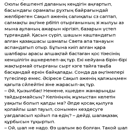
Оюлы бешпенті даланың кеңдігін аңғартып,
басындағы орамалы рухтың байрағындай
желбіреген Сақып әженің салиқалы сөз саптап,
салмақты әңгіме өрбітіп отырғанының өзі жылуы аз
мына ауланың ажарын кіргізіп, базарын үстеп
тұрғандай. Қасын сүріп, шашын каштандатып
алған қазақшасы шамалы Света апа танауын
аспандатып отыр. Бұтына киіп алған қара
шалбары арасы алшақтай бастаған қос тізесінің
кемшілігін әшкерелеп-ақ тұр. Екі кейуана бірін-бірі
жақтырмай отырғаны сырт көзге тайға таңба
басқандай еркін байқалады. Сонда да әңгімелері
түгесілер емес. Әсіресе Сақып әженің қалжыңмен
қағыта сөйлейтіні өзіне жарасып-ақ тұр.
– Әй, Қызылбас! Немене, көшеден жанарыңды
тайдырмайсың? Келініңнің жұмыстан келетін
уақыты болып қалды ма? Әлде қосақ қылуға
қолайлы шал тауып, сонымен кездесуге
уағдаласып қойып па едің? – дейді, шалақазақ
құрбысын тұқыртып.
– Ой, шал не надо. Өз шалым во болған. Такой шал