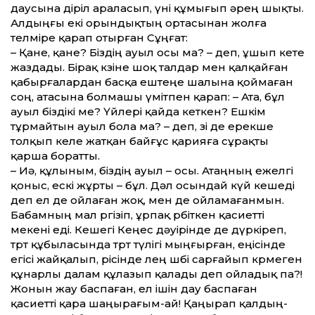
даусына діріл араласып, үні құмығып әрең шықты.
Алдыңғы екі орындықтың ортасынан жолға
телміре қарап отырған Сұңғат:
– Қане, қане? Біздің ауыл осы ма? – деп, ұшып кете
жаздады. Бірақ көзіне шоқ талдар мен қалқайған
қабырғалардан басқа ештеңе шалына қоймаған
соң, атасына болмашы үмітпен қарап: – Ата, бұл
ауыл біздікі ме? Үйлері қайда кеткен? Ешкім
тұрмайтын ауыл бола ма? – деп, өзі де ерекше
толқып келе жатқан байғұс қарияға сұрақты
қарша боратты.
– Иә, құлыным, біздің ауыл – осы. Атаңның ежелгі
қоныс, ескі жұрты – бұл. Дәл осындай күй кешеді
деп ел де ойлаған жоқ, мен де ойламағанмын.
Бабамның мал өргізіп, ұрпақ өрбіткен қасиетті
мекені еді. Кешегі Кеңес дәуірінде де дүркіреп,
төрт құбыласында төрт түлігі мыңғырған, еңісінде
егісі жайқалып, өрісінде өлең шөбі сарғайып көрмеген
құнарлы далам құлазып қалады деп ойладық па?!
Жонын жау баспаған, ел ішін дау баспаған
қасиетті қара шаңырағым-ай! Қаңырап қалдың-