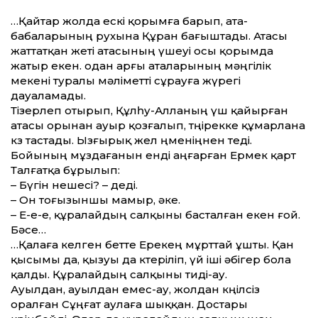
…Қайтар жолда ескі қорымға барып, ата-
бабаларының рухына Құран бағыштады. Атасы
жаттатқан жеті атасының үшеуі осы қорымда
жатыр екен. одан арғы аталарының мәңгілік
мекені туралы мәліметті сұрауға жүрегі
дауаламады.
Тізерлеп отырып, Құлһу-Алланың үш қайырған
атасы орынан ауыр қозғалып, төңірекке құмарлана
көз тастады. Ызғырық жел өңменіңнен өтеді.
Бойының мұздағанын енді аңғарған Ермек қарт
Талғатқа бұрылып:
– Бүгін нешесі? – деді.
– Он тоғызыншы мамыр, әке.
– Е-е-е, құралайдың салқыны басталған екен ғой.
Бәсе…
…Қалаға келген бетте Ерекең мұрттай ұшты. Қан
қысымы да, қызуы да көтеріліп, үй іші әбігер бола
қалды. Құралайдың салқыны тиді-ау.
Ауылдан, ауылдан емес-ау, жолдан көңілсіз
оралған Сұңғат аулаға шыққан. Достары