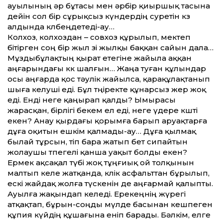
ауылының әр бұтасы мен әрбір қиыршық тасына
дейін сол бір сұрықсыз күндердің суретін көз
алдында көлбеңдетеді-ау…
Колхоз, колхоздан – совхоз құрылып, мектеп
бітірген соң бір жыл өзі жылқы баққан сайын дала…
Мұздыбұлақтың қырат етегіне жайыла аққан
аңғарындағы көк шалғын… Жаңа туған құлындар
осы аңғарда қос тәулік жайылса, қарақұлақтанып
шыға келуші еді. Бұл төңіректе құнарсыз жер жоқ
еді. Енді неге қаңырап қалды? Ымырасы
жарасқан, бірлігі бекем ел еді, неге үдере көшті
екен? Анау қырдағы қорымға барып аруақтарға
дұға оқитын ешкім қалмады-ау… Дұға қылмақ
былай тұрсын, өтіп бара жатып бет сипайтын
жолаушы өтпегелі қанша уақыт болды екен?
Ермек ақсақал түбі жоқ тұңғиық ой толқынын
малтып келе жатқанда, көлік асфальттан бұрылып,
ескі жайдақ жолға түскенін де аңғармай қалыпты.
Ауылға жақындап келеді. Ерекеңнің жүрегі
атқақтап, бұрын-соңды мүлде басынан кешпеген
құпия күйдің құшағына еніп барады. Бәлкім, елге