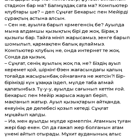
стадион бар ма? Балмұздақ сата ма? Компьютер
клубтары ше? – деп Сұңғат Бекарыс пен Мейірді
сұрақтың астына алсын.
– Сен не, ауылға барып көрмегенсің бе? Ауылда
мына алдамшы қызықтың бірі де жоқ. Бірақ өз
қызығы бар. Тайға мініп жарысамыз, өзенге барып
шомылып, қармақпен балық аулаймыз.
Компьютер клубың не, онда интернет те жоқ.
Сонда да қызық.
– Сұңғат, сенің ауылың жоқ па, не? Біздің ауыл
керемет қой, шіркін! Өзен жағасындағы қалың
тоғайда жасырынбақ ойнағанға не жетсін?! Бір-
бірімізді күн ұзаққа іздеп, мүлде таба алмай
қалатын­быз. Тү-у-у, ауылды сағынып кеттім ғой.
Бекарыс пен Мейір жарыса жауап беріп,
мақтанып жатыр. Ауыл қызықтарын айтқанда,
екеуінің де делебесі қозып кетеді. Сұңғат
мұңайып қалды.
– Иә, мен ауылды мүлде көрмеппін. Атамның туған
жері бар екен. Ол да ғажап жер болғанын атам
үнемі айтып отырады. Мұхит ауданының алыс