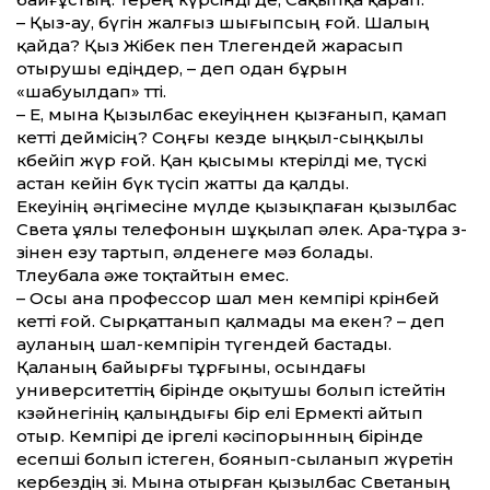
– Қыз-ау, бүгін жалғыз шығыпсың ғой. Шалың
қайда? Қыз Жібек пен Төлегендей жарасып
отырушы едіңдер, – деп одан бұрын
«шабуылдап» өтті.
– Е, мына Қызылбас екеуіңнен қызғанып, қамап
кетті деймісің? Соңғы кезде ыңқыл-сыңқылы
көбейіп жүр ғой. Қан қысымы көтерілді ме, түскі
астан кейін бүк түсіп жатты да қалды.
Екеуінің әңгімесіне мүлде қызықпаған қызылбас
Света ұялы телефонын шұқылап әлек. Ара-тұра өз-
өзінен езу тартып, әлденеге мәз болады.
Төлеубала әже тоқтайтын емес.
– Осы ана профессор шал мен кемпірі көрінбей
кетті ғой. Сырқаттанып қалмады ма екен? – деп
ауланың шал-кемпірін түгендей бастады.
Қаланың байырғы тұрғыны, осындағы
университеттің бірінде оқытушы болып істейтін
көзәйнегінің қалыңдығы бір елі Ермекті айтып
отыр. Кемпірі де іргелі кәсіпорынның бірінде
есепші болып істеген, боянып-сыланып жүретін
кербездің өзі. Мына отырған қызылбас Светаның