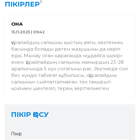
1
ПІКІРЛЕР
ҚОНАҚ
15.11.2025 | 09:42
Құралайдың салқыны қыстың аяғы, көктемнің
басында болады деген жазушыны да көріп
едік, Мынау оған қарағанда «құдайға шүкір»
екен. Құрайлайдың салқыны мамырдың 23-28
аралығында 5 күн соғатыны рас. Әңгімеде сол
бес күндік табиғат құбылысы, «Құралайдың
салқыны» сыйпатталмаған. тек тақырып
қоюмен шектеліп, терең зерттелмеген
ПІКІР ҚОСУ
Пікір