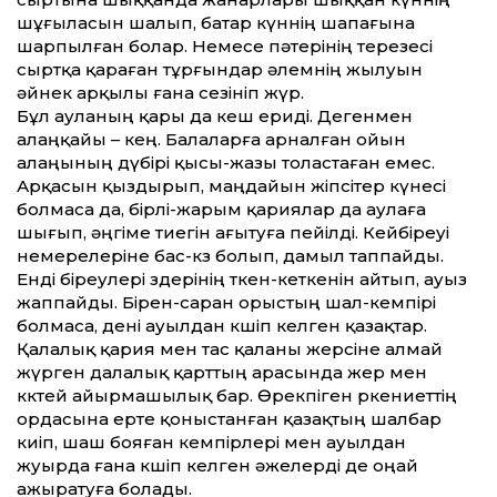
шұғыласын шалып, батар күннің шапағына
шарпылған болар. Немесе пәтерінің терезесі
сыртқа қараған тұрғындар әлемнің жылуын
әйнек арқылы ғана сезініп жүр.
Бұл ауланың қары да кеш ериді. Дегенмен
алаңқайы – кең. Балаларға арналған ойын
алаңының дүбірі қысы-жазы толастаған емес.
Арқасын қыздырып, маңдайын жіпсітер күнесі
болмаса да, бірлі-жарым қариялар да аулаға
шығып, әңгіме тиегін ағытуға пейілді. Кейбіреуі
немерелеріне бас-көз болып, дамыл таппайды.
Енді біреулері өздерінің өткен-кеткенін айтып, ауыз
жаппайды. Бірен-саран орыстың шал-кемпірі
болмаса, дені ауылдан көшіп келген қазақтар.
Қалалық қария мен тас қаланы жерсіне алмай
жүрген далалық қарттың арасында жер мен
көктей айырмашылық бар. Өрекпіген өркениеттің
ордасына ерте қоныстанған қазақтың шалбар
киіп, шаш бояған кемпірлері мен ауылдан
жуырда ғана көшіп келген әжелерді де оңай
ажыратуға болады.