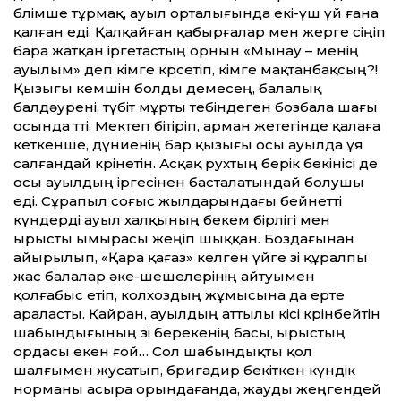
бөлімше тұрмақ, ауыл орталығында екі-үш үй ғана
қалған еді. Қалқайған қабырғалар мен жерге сіңіп
бара жатқан іргетастың орнын «Мынау – менің
ауылым» деп кімге көрсетіп, кімге мақтанбақсың?!
Қызығы кемшін болды демесең, балалық
балдәурені, түбіт мұрты тебіндеген бозбала шағы
осында өтті. Мектеп бітіріп, арман жетегінде қалаға
кеткенше, дүние­нің бар қызығы осы ауылда ұя
салғандай көрінетін. Асқақ рухтың берік бекінісі де
осы ауылдың іргесінен басталатындай болушы
еді. Сұрапыл соғыс жылдарындағы бейнетті
күндерді ауыл халқының бекем бірлігі мен
ырысты ымырасы жеңіп шыққан. Боздағынан
айырылып, «Қара қағаз» келген үйге өзі құралпы
жас балалар әке-шешелерінің айтуымен
қолғабыс етіп, колхоздың жұмысына да ерте
араласты. Қайран, ауылдың аттылы кісі көрінбейтін
шабындығының өзі берекенің басы, ырыстың
ордасы екен ғой… Сол шабындықты қол
шалғымен жусатып, бригадир бекіткен күндік
норманы асыра орындағанда, жауды жеңгендей