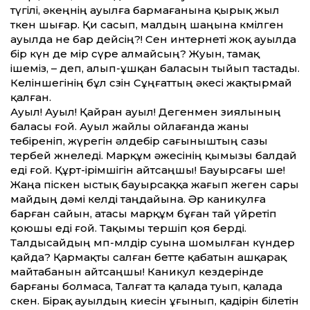
түгілі, әкеңнің ауылға бармағанына қырық жыл
өткен шығар. Қи сасып, малдың шаңына көмілген
ауылда не бар дейсің?! Сен интернеті жоқ ауылда
бір күн де өмір сүре алмайсың? Жуын, тамақ
ішеміз, – деп, алып-ұшқан баласын тыйып тастады.
Келіншегінің бұл сөзін Сұңғаттың әкесі жақтырмай
қалған.
Ауыл! Ауыл! Қайран ауыл! Дегенмен зиялының
баласы ғой. Ауыл жайлы ойлағанда жаны
тебіреніп, жүрегін әлдебір сағыныштың сазы
тербей жөнеледі. Марқұм әжесінің қымызы балдай
еді ғой. Құрт-ірімшігін айтсаңшы! Бауырсағы ше!
Жаңа піскен ыстық бауырсаққа жағып жеген сары
майдың дәмі келді таңда­йына. Әр каникулға
барған сайын, атасы марқұм бұған тай үйретіп
қоюшы еді ғой. Тақымы тершіп қоя берді.
Талдысайдың мөп-мөлдір суына шомылған күндер
қайда? Қармақты салған бетте қабатын ашқарақ
майтабанын айтсаңшы! Каникул кездерінде
барғаны болмаса, Талғат та қалада туып, қалада
өскен. Бірақ ауылдың киесін ұғынып, қадірін білетін