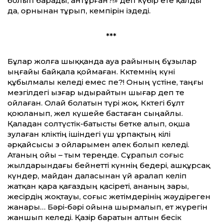
болып барады, антұрған?!» деп күбір ете қалды
да, орнынан тұрып, кемпірін іздеді.
***
Бұлар жолға шыққанда ауа райының бұзылар
ыңғайы байқала қоймаған. Көктемнің күні
құбылмалы келеді емес пе?! Оның үстіне, таңғы
мезгілдегі ызғар ыдырайтын шығар деп те
ойлаған. Олай болатын түрі жоқ. Көктегі бұлт
қоюланып, жел күшейе бастаған сыңайлы.
Қаладан солтүстік-батысты бетке алып, оқша
зулаған көліктің ішіндегі үш ұрпақтың өкілі
әрқайсысы өз ойларымен әлек болып келеді.
Атаның ойы – тым тереңде. Сұрапыл соғыс
жылдарындағы бейнетті күннің бедері, ашқұрсақ
күндер, майдан даласынан үй аралап келіп
жатқан қара қағаздың қасіреті, ананың зары,
жесірдің жоқтауы, соғыс жетімдерінің жәудіреген
жанары… Бәрі-бәрі ойына шырмалып, ет жүрегін
жаншып келеді. Қазір баратын алтын бесік