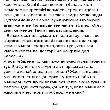
жас тұнды. Көңілі босап кеткенін баласы мен
немересіне көрсеткісі келмесе керек, аяңдаған
күйі қалың қараған-шілік өскен сайды бетке алды.
Бұл жай ғана сай емес, ауыл іргесінен күркіреп
ағып жататын Талдысай өзенінің аңғары еді. Әкесі
ұзап кеткенде, Талғаттың даусы шықты:
– Балам, осынша құмартып келген ауылың – осы.
Қираған үйдің орынан басқа не көрдің, ал? Бар
жұмысымнан қалдырып, алтын уақытты зая
қылып келгенде, достарыңа не көрдім деп
барасың?
Атасы тебірене толқып жүр, ал әкесі мұны табалап
тұр. Бір әулеттегі үш ұрпақтың арасы аз ғана
уақытта қалай алшақтап кеткен? Жасы алғашқы
мүшелден енді асқан ерке Сұңғаттың ойына
мынадай естияр ой алғаш рет келіп, өз-өзіне тұңғыш
рет осындай есті сұрақ қойып тұр, әлде мына ескі
жұрттың киесі есейтіп жіберді ме екен?
***