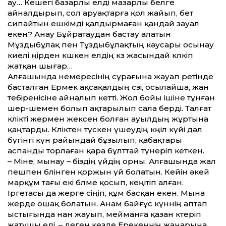
ау… Кешегі базарлы елді мазарлы белге
айналдырып, сол аруақтарға қол жайып, бет
сипайтын ешкімді қалдырмаған қандай зауал
екен? Анау Бұйратаудан бастау алатын
Мұздыбұлақ пен Тұздыбұлақтың кәусары осынау
киелі өңірден көшкен елдің көз жасындай көлкіп
жатқан шығар…
Алғашында немересінің сұрағына жауап ретінде
басталған Ермек ақсақалдың сөзі, осылайша, жан
тебіренісіне айналып кетті. Жол бойы ішіне тұнған
шер-шемен болып ақтарылып сала берді. Талғат
көлікті жермен жексен болған ауылдың жұртына
қаңтарды. Көліктен түскен үшеу­дің көңіл күйі дәл
бүгінгі күн райындай бұзылып, қабақтары
аспанды торлаған қара бұлттай түнеріп кеткен.
– Міне, мынау – біздің үйдің орны. Алғашында жал
пешпен бөлінген қоржын үй болатын. Кейін әкей
марқұм тағы екі бөлме қосып, кеңітіп алған.
Іргетасы да жерге сіңіп, құм басқан екен. Мына
жерде ошақ болатын. Анам байғұс күннің аптап
ыстығында нан жауып, мейманға қазан көтеріп
жатушы еді, – деген кезде Ерекеңнің жанарына