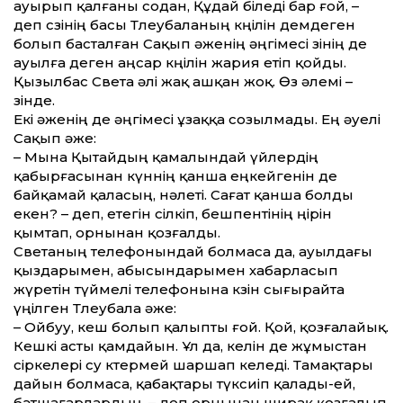
ауырып қалғаны содан, Құдай біледі бар ғой, –
деп сөзінің басы Төлеубаланың көңілін демдеген
болып басталған Сақып әженің әңгімесі өзінің де
ауылға деген аңсар көңілін жария етіп қойды.
Қызылбас Света әлі жақ ашқан жоқ. Өз әлемі –
өзінде.
Екі әженің де әңгімесі ұзаққа созылмады. Ең әуелі
Сақып әже:
– Мына Қытайдың қамалындай үйлердің
қабырғасынан күннің қанша еңкейгенін де
байқамай қаласың, нәлеті. Сағат қанша болды
екен? – деп, етегін сілкіп, бешпентінің өңірін
қымтап, орнынан қозғалды.
Светаның телефонындай болмаса да, ауылдағы
қыздарымен, абысындарымен хабарласып
жүретін түймелі телефонына көзін сығырайта
үңілген Төлеубала әже:
– Ойбуу, кеш болып қалыпты ғой. Қой, қозғалайық.
Кешкі асты қамдайын. Ұл да, келін де жұмыстан
сіркелері су көтермей шаршап келеді. Тамақтары
дайын болмаса, қабақтары түксиіп қалады-ей,
бәтшағарлардың, – деп орнынан ширақ қозғалып,