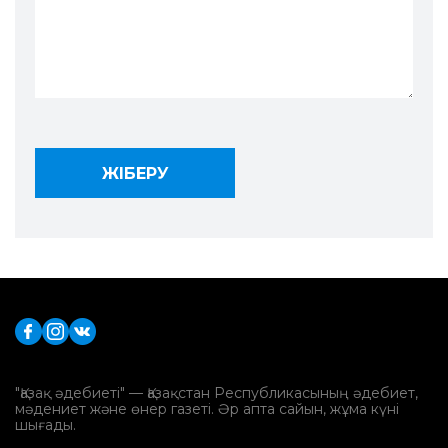
"Қазақ әдебиеті" — Қазақстан Республикасының әдебиет,
мәдениет және өнер газеті. Әр апта сайын, жұма күні
шығады.