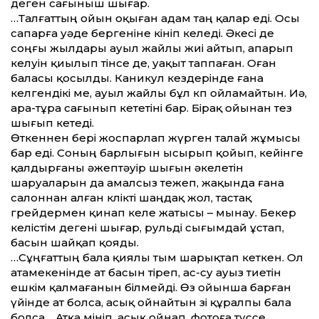
деген сағыныш шығар.
…Талғаттың ойын оқыған адам таң қалар еді. Осы
сапарға уәде бергеніне өкініп келеді. Әкесі де
соңғы жылдары ауыл жайлы жиі айтып, апарып
келуін қиылып өтінсе де, уақыт таппаған. Оған
баласы қосылды. Каникул кездерінде ғана
келгендікі ме, ауыл жайлы бұл көп ойламайтын. Иә,
ара-тұра сағынып кететіні бар. Бірақ ойынан тез
шығып кетеді.
Өткеннен бері жоспарлап жүрген талай жұмысы
бар еді. Соның барлығын ысырып қойып, кейінге
қалдырғаны әжептәуір шығын әкелетін
шаруаларын да амалсыз тежеп, жақында ғана
салоннан алған көлікті шаңдақ жол, тастақ
грейдермен қинап келе жатысы – мынау. Бекер
келістім дегені шығар, рульді сығымдай ұстап,
басын шайқап қояды.
…Сұңғаттың бала қиялы тым шарықтап кеткен. Ол
атамекенінде ат басын тіреп, ас-су ауыз тиетін
ешкім қалмағанын білмейді. Өз ойынша барған
үйінде ат болса, асық ойнайтын өзі құралпы бала
болса… Атқа мініп, асық ойнап, фотоға түссе…