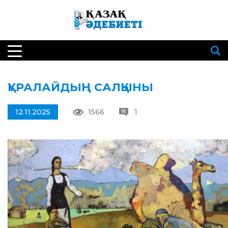
ҚҰРАЛАЙДЫҢ САЛҚЫНЫ
12.11.2025
1566
1