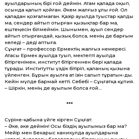
ауылдарының бірі ғой деймін. Атам қалада оқып,
осында қалып қойған. Әкем жалғыз ұлы ғой. Ол
қаладан қозғалмаған. Қазір ауылда туыстар қалды
ма, сендер айтып отырған қызықтар бар ма,
ештеңесін білмеймін. Шынымен, ауыл сендер
айтып отырғандай, қызық болса, менің де барғым
келеді – деді аптыға.
Сұңғат – профессор Ермектің жалғыз немересі.
Атасы Ермек ауылда туып, мектепті ауылда
бітіргенімен, институт бітіргеннен бері қалада
тұрады. Институтты үздік бітіріп, қаланың қызына
үйленген. Бұрын ауылға ат ізін салып тұратын-ды.
Кейін мүлде бармай кетті. Себебі – Сұңғатқа құпия.
– Шіркін, менің де ауылым болса ғой…
***
Сүріне-қабына үйге кірген Сұңғат:
– Әке, әке деймін! Осы біздің ауылымыз бар ма?
Мейір мен Бекарыс каникулда ауылдарына