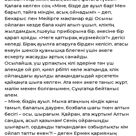
Қалаға келген соң «Міне, бізде де ауыл бар! Мен
барып, тайға міндім, асық ойнадым!» – деп,
Бекарыс пен Мейірге мақтанар еді. Осыны
ойлаған кезде бала көңілі алып-ұшып, көліктің
жылдамдық өлшеуіш приборына бір, әкесіне бір
қарап қояды. «Неге қаттырақ жүрмейсіз?» дегісі
келеді. Бірақ ауылға апаруға бірден келісіп, атасы
екеуін шексіз қуанышқа бөлегені үшін әкеге
ескерту жасауды артық санайды.
Осылайша, үш ұрпақтың өкілі өздеріне тән үш
әлемде ой өріп, қиял өрбітіп келе жатқанда, көлік
ойпаңдағы ауылды алақандағыдай көрсететін
қайқаңға шыға келген. Ата мен әкеге таныс жұрт,
мәлім мекен болғанымен, Сұңғатқа бейтаныс
әлем.
– Міне, біздің ауыл. Мына атаңның кіндік қаны
тамып, балалық дәурен, бозбала шағы өткен алтын
бесігі – осы, шырағым. Қайран, ата жұртым! Алтын
сандық, асыл қазынам! Сенің ойраныңды
шығарып, ордаңды талқандаған озбырлықты кім
ойлап тапты екен?! – деген Ермек қарияның