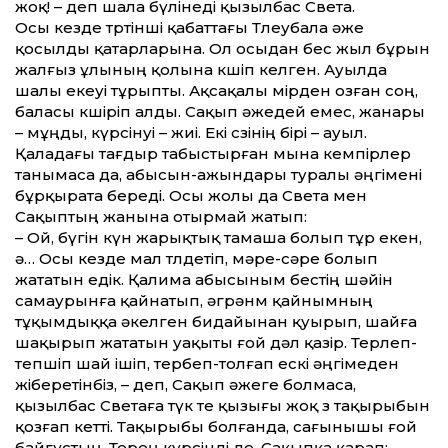
жоқ! – деп шала бүлінеді қызылбас Света.
Осы кезде төртінші қабаттағы Төлеу­бала әже
қосылды қатарларына. Ол осыдан бес жыл бұрын
жалғыз ұлының қолына көшіп келген. Ауылда
шалы екеуі тұрыпты. Ақсақалы өмірден озған соң,
баласы көшіріп алды. Сақып әжедей емес, жанары
– мұңды, күрсінуі – жиі. Екі сөзінің бірі – ауыл.
Қаладағы тағдыр табыстырған мына кемпірлер
танымаса да, абысын-ажындары туралы әңгімені
бұрқырата береді. Осы жолы да Света мен
Сақыптың жанына отырмай жатып:
– Ой, бүгін күн жарықтық тамаша болып тұр екен,
ә… Осы кезде мал төлдетіп, мәре-сәре болып
жататын едік. Қалима абысыным бестің шәйін
самаурынға қайнатып, әгрәнөм қайнымның
тұқымдыққа әкелген бидайынан қуырып, шайға
шақырып жататын уақыты ғой дәл қазір. Терлеп-
тепшіп шай ішіп, тербеп-толғап ескі әңгімеден
жіберетінбіз, – деп, Сақып әжеге болмаса,
қызылбас Светаға түк те қызығы жоқ өз тақырыбын
қозғап кетті. Тақырыбы болғанда, сағынышы ғой
байғұстың. Терең күрсінді де, Сақыпқа қарап: