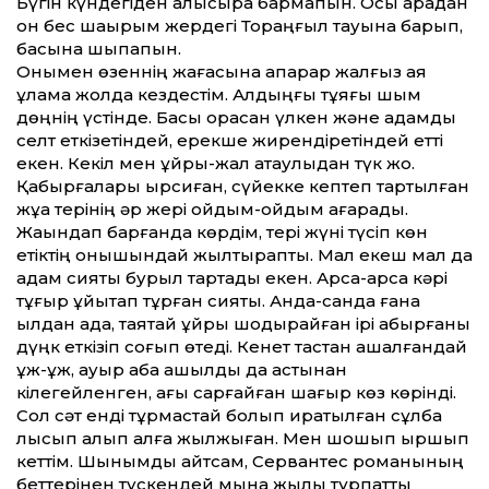
Бүгін күндегіден алысырақ бармақпын. Осы арадан
он бес шақырым жердегі Тораңғыл тауына барып,
басына шықпақпын.
Онымен өзеннің жағасына апарар жалғыз аяқ
құлама жолда кездестім. Алдыңғы тұяғы шым
дөңнің үстінде. Басы орасан үлкен және адамды
селт еткізетіндей, ерекше жирендіретіндей етті
екен. Кекіл мен құйрық-жал атау­лыдан түк жоқ.
Қабырғалары ырсиған, сүйекке кептеп тартылған
жұқа терінің әр жері ойдым-ойдым ағарады.
Жақындап барғанда көрдім, тері жүні түсіп көн
етіктің қонышындай жылтырапты. Мал екеш мал да
адам сияқты бурыл тартады екен. Арса-арса кәрі
тұғыр ұйықтап тұрған сияқты. Анда-санда ғана
қылдан ада, таяқтай құйрық шодырайған ірі қабырғаны
дүңк еткізіп соғып өтеді. Кенет тастан қашалғандай
құж-құж, ауыр қабақ ашылды да астынан
кілегейленген, ағы сарғайған шағыр көз көрінді.
Сол сәт енді тұрмастай болып қиратылған сұлба
лықсып қалып алға жылжыған. Мен шошып ыршып
кеттім. Шынымды айтсам, Сервантес романының
беттерінен түскендей мына жылқы тұрпатты