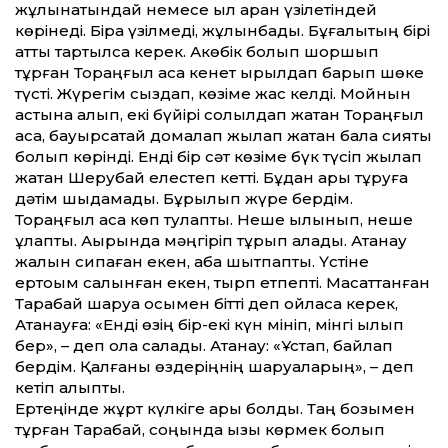
жұлынатындай немесе қыл арқан үзілетіндей
көрінеді. Бірақ үзілмеді, жұлынбады. Бұғалықтың бірі
қатты тартылса керек. Ақкөбік болып шоршып
тұрған Тораңғыл қасқа кенет қырылдап барып шөке
түсті. Жүрегім сыздап, көзіме жас келді. Мойнын
астына алып, екі бүйірі солқылдап жатқан Тораңғыл
қасқа, бауырсақтай домалап жылап жатқан бала сияқты
болып көрінді. Енді бір сәт көзіме бүк түсіп жылап
жатқан Шерубай елестеп кетті. Бұдан ары тұруға
дәтім шыдамады. Бұрылып жүре бердім.
Тораңғыл қасқа көп тулапты. Неше қылқынып, неше
құлапты. Ақырында мәңгіріп тұрып қалады. Ақтанау
жалын сипаған екен, қабақ шытпапты. Үстіне
ертоқым салынған екен, тырп етпепті. Масаттанған
Тарақбай шаруа осымен бітті деп ойласа керек,
Ақтанауға: «Енді өзің бір-екі күн мініп, мінгі қылып
бер», – деп қолқа салады. Ақтанау: «Ұстап, байлап
бердім. Қалғаны өздеріңнің шаруа­ларың», – деп
кетіп қалыпты.
Ертеңінде жұрт күлкіге қарық болды. Таң бозымен
тұрған Тарақбай, соңында қызық көрмек болып