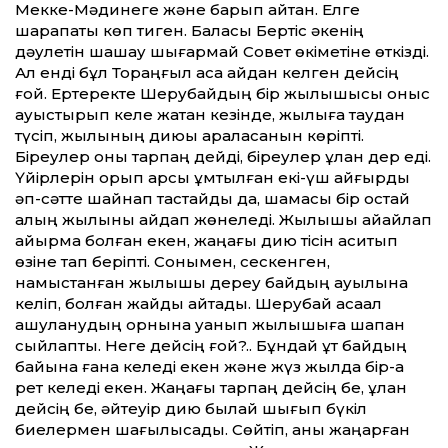
Мекке-Мәдинеге және барып қайтқан. Елге
шарапаты көп тиген. Баласы Бертіс әкенің
дәулетін шашау шығармай Совет өкіметіне өткізді.
Ал енді бұл Тораңғыл қасқа қайдан келген дейсің
ғой. Ертеректе Шерубайдың бір жылқышысы қоныс
ауыстырып келе жатқан кезінде, жылқыға таудан
түсіп, жылқының диюы араласқанын көріпті.
Біреулер оны тарпаң дейді, біреулер құлан дер еді.
Үйірлерін қорып қарсы ұмтылған екі-үш айғырды
әп-сәтте шайнап тастайды да, шамасы бір қостай
қалың жылқыны айдап жөнеледі. Жылқышы айқайлап
қайырмақ болған екен, жаңағы дию тісін ақситып
өзіне тап беріпті. Сонымен, сес­кенген,
намыстанған жылқышы дереу байдың ауылына
келіп, болған жайды айтады. Шерубай ақсақал
ашуланудың орнына қуанып жылқышыға шапан
сыйлапты. Неге дейсің ғой?.. Бұндай құт байдың
байына ғана келеді екен және жүз жылда бір-ақ
рет келеді екен. Жаңағы тарпаң дейсің бе, құлан
дейсің бе, әйтеуір дию былай шығып бүкіл
биелермен шағылысады. Сөйтіп, қаны жаңарған