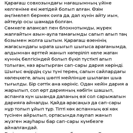
Қарағаш совхозындағы нағашымның үйіне
келгеніме екі жетідей болып қалған. Өзім
әңгімелеп бермек оқиға да, дәл күнін айту қиын,
әйтеуір осы шамада болған.
Сөмкеге қаламсап пен блокнотымды, жүрек
жалғайтын азын-аулақ тамағымды салып алып таң
бозымен жолға шықтым. Қарағаш өзенінің
жағасындағы қыратқа шығып шығысқа қарағанымда,
алдымнан өрттей жанып көтеріліп келе жатқан
күннің белгісіндей болып бүкіл түстікті алып
толқыған, көз қарықтырған сап-сары дария көрінді.
Шығыс өңірдің суық түні терең, салқын сайлардағы
көлеңкеге, қалың шөпті мейлінше шылаған шыққа
тығылды. Бір сәттік қана көрініс. Одан кейін дария қақ
жарылып, сол өрт дарияның көбігін шашып,
аспанға күн шыққанда даланың өзі сол сарыжалқын
дарияға айналды. Қайда қарасаңыз да сап-сары
нұр толқып ұйып тұр. Тіпті көк аспанның өзі көк
түсінен айрылып, ортасында лаулап жанып
жүзген жауһары бар сап-сары күмбезге
айналғандай.