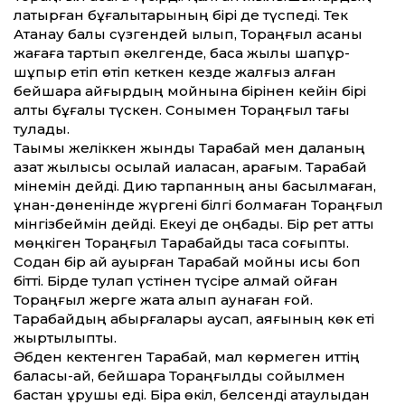
лақтырған бұғалықтарының бірі де түспеді. Тек
Ақтанау балық сүзгендей қылып, Тораңғыл қасқаны
жағаға тартып әкелгенде, басқа жылқы шапұр-
шұпыр етіп өтіп кеткен кезде жалғыз қалған
бейшара айғырдың мойнына бірінен кейін бірі
алты бұғалық түскен. Сонымен Тораңғыл тағы
тулады.
Тақымы желіккен жынды Тарақбай мен даланың
азат жылқысы осылай қиқаласқан, қарағым. Тарақбай
мінемін дейді. Дию тарпанның қаны басылмаған,
құнан-дөненінде жүргені білгі болмаған Тораңғыл
мінгізбеймін дейді. Екеуі де оңбады. Бір рет қатты
мөңкіген Тораңғыл Тарақбайды тасқа соғыпты.
Содан бір ай ауырған Тарақбай мойны қисық боп
бітті. Бірде тулап үстінен түсіре алмай қойған
Тораңғыл жерге жата қалып аунаған ғой.
Тарақбайдың қабырғалары қаусап, аяғының көк еті
жыртылыпты.
Әбден кектенген Тарақбай, мал көрмеген иттің
баласы-ай, бейшара Тораңғылды сойылмен
бастан ұрушы еді. Бірақ өкіл, белсенді атаулыдан