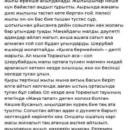
жылқы ерекше асылданады. Жылқышылар неше
күн байқастап аңдып тұрыпты. Ақырында жаңағы
дию жылқыны тастап кете берген ғой. Келесі
жылы он-он бас бие тышқан түстес сұр,
шоқтығынан құйысқанға дейін созылған көк жолағы
бар құлындар туады. Маңайдағы малды, дәулетті
адамдар айлап жатып, қанша ақшаға сатып ала
алмаған ғой сол бұдан құлындарды. Шерубай
ешкімді жолатпайды. «Қызға бермеймін!» – депті
жарықтық. Ал мына Тораңғыл қасқа – сол
Шерубайдың малы ортаға түскен малмен мидай
араласып кеткен кезде оныншы, яки он бесінші
келеде туған құлын.
Қырық төртінші жылы мына аяқтың басын беріп
елге қайтып келгенде, қақаған қыстың ортасында
туған бұл сабаз. Ол кезде ана Тораңғыл тауының
етегінде «Жаңа талап» деген колхоз болған.
Кешке бусанып, ыңқылдаған күрең бие таң ата
туыпты. Соғыстан қайтқан адам о дүниеге барып
келгендей көрінетін кез. Оншақты ошақтың кәрі-
жасы жиналып таң атқанша әңгіме айтқызып,
ауыздарын ашып, көздерін жұмған. Ертемен