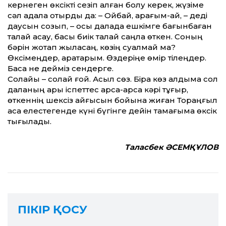
кернеген өксікті сезіп қалған болу керек, жүзіме
сәл қадала отырды да: – Ойбай, қарағым-ай, – деді
даусын созып, – осы далада ешкімге бағынбаған
талай асау, басы биік талай саңлақ өткен. Соның
бәрін жоқтап жыласаң, көзің суалмай ма?
Өксімеңдер, қарақтарым. Өздеріңе өмір тілеңдер.
Басқа не дейміз сендерге.
Солайы – солай ғой. Асыл сөз. Бірақ көз алдыма сол
даланың ары іспеттес арса-арса кәрі тұғыр,
өткеннің шексіз қайғысын бойына жиған Тораңғыл
қасқа елестегенде күні бүгінге дейін тамағыма өксік
тығылады.
Таласбек ӘСЕМҚҰЛОВ
ПІКІР ҚОСУ