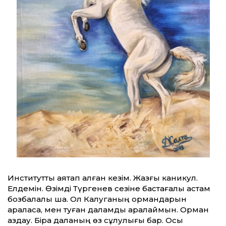
Институтты аяқтап қалған кезім. Жазғы каникул.
Елдемін. Өзімді Түргенев сезіне бастағалы астам
бозбалалық шақ. Ол Калуганың ормандарын
араласа, мен туған даламды аралаймын. Орман
аздау. Бірақ даланың өз сұлулығы бар. Осы