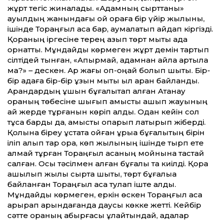
жұрт тегіс жиналады. «Адамның сырттаны»
ауылдың жанындағы қой қораға бір үйір жылқыны,
ішінде Тораңғыл қасқа бар, қаумалатып айдап кіргізді.
Қораның іргесіне терең қазып төрт мықты қада
орнатты. Мұндайды көрмеген жұрт демін тартып
сілтідей тынған, «Апырмай, адамнан айла артыла
ма?» – дескен. Ар жағы оп-оңай болып шықты. Бір-
бір қадаға бір-бір ұзын мықты қыл арқан байланды.
Арқандардың ұшын бұғалықтап алған Ақтанау
қораның төбесіне шығып қамысты ашып жауының
қай жерде тұрғанын көріп алды. Одан кейін сол
тұсқа барды да, қамысты қопарып лақтырып жіберді.
Қолына біреу ұстата қойған құрыққа бұғалықтың бірін
іліп алып тар қора, көп жылқының ішінде тырп ете
алмай тұрған Тораңғыл қасқаның мойнына тастай
салған. Осы тәсілмен қалған бұғалық та киілді. Қора
ашылып жылқы сыртқа шықты, төрт бұғалыққа
байланған Тораңғыл қасқа тулап іште қалды.
Мұндайды көрмеген, еркін өскен Тораңғыл қасқа
арқырап арындағанда даусы көкке жетті. Кейбір
сәтте қораның қабырғасы құлайтындай, қадалар