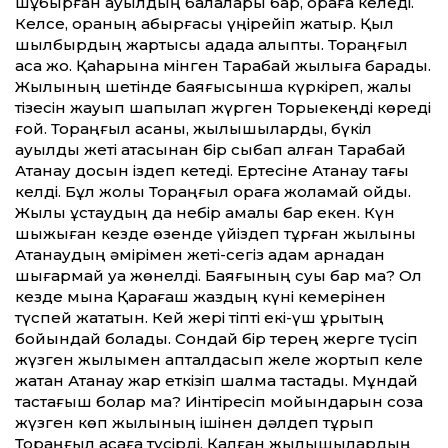
шұбырған ауылдың балалары бар, қораға келеді.
Келсе, қораның қабырғасы үңірейіп жатыр. Қыл
шылбырдың жартысы қадада қалыпты. Тораңғыл
қасқа жоқ. Қаһарына мінген Тарақбай жылқыға барады.
Жылқының шетінде баяғысынша күркіреп, жалы
тізесін жауып шапқылап жүрген Торыекеңді көреді
ғой. Тораңғыл қасқаны, жылқышыларды, бүкіл
ауылды жеті атасынан бір сыбап алған Тарақбай
Ақтанау досын іздеп кетеді. Ертесіне Ақтанау тағы
келді. Бұл жолы Тораңғыл қораға жоламай қойды.
Жылқы ұстаудың да небір амалы бар екен. Күн
шыжыған кезде өзенде үйіздеп тұрған жылқыны
Ақтанаудың әмірімен жеті-сегіз адам арнадан
шығармай қуа жөнелді. Баяғының суы бар ма? Ол
кезде мына Қарағаш жаздың күні кемерінен
түспей жататын. Кей жері тіпті екі-үш құрықтың
бойын­дай болады. Сондай бір терең жерге түсіп
жүзген жылқымен қапталдасып желе жортып келе
жатқан Ақтанау жарқ еткізіп шалма тастады. Мұндай
тастағыш болар ма? Иінтіресіп мойындарын соза
жүзген көп жылқының ішінен дәлдеп тұрып
Тораңғыл қасқаға түсірді. Қалған жылқышылардың