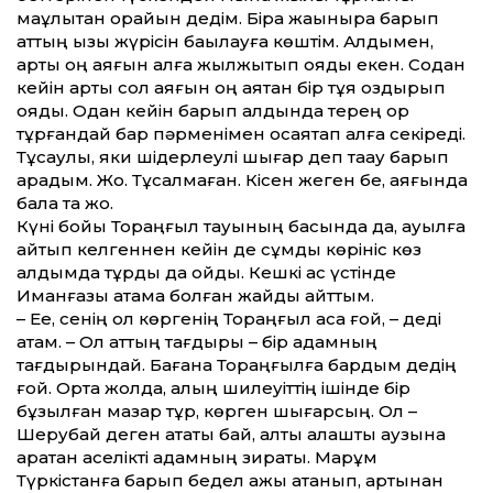
мақұлықтан қорқайын дедім. Бірақ жақынырақ барып
аттың қызық жүрісін бақылауға көштім. Алдымен,
артқы оң аяғын алға жылжытып қояды екен. Содан
кейін артқы сол аяғын оң аяқтан бір тұяқ оздырып
қояды. Одан кейін барып алдында терең ор
тұрғандай бар пәрменімен қосаяқтап алға секіреді.
Тұсаулы, яки шідерлеулі шығар деп тақау барып
қарадым. Жоқ. Тұсалмаған. Кісен жеген бе, аяғында
балақ та жоқ.
Күні бойы Тораңғыл тауының басында да, ауылға
қайтып келгеннен кейін де сұмдық көрініс көз
алдымда тұрды да қойды. Кешкі ас үстінде
Иманғазы атама болған жайды айттым.
– Ее, сенің ол көргенің Тораңғыл қасқа ғой, – деді
атам. – Ол аттың тағдыры – бір адамның
тағдырындай. Бағана Тораңғылға бардым дедің
ғой. Орта жолда, қалың шилеуіттің ішінде бір
бұзылған мазар тұр, көрген шығарсың. Ол –
Шерубай деген атақты бай, алты алашты аузына
қаратқан қаселікті адамның зираты. Марқұм
Түркістанға барып бедел қажы атанып, артынан