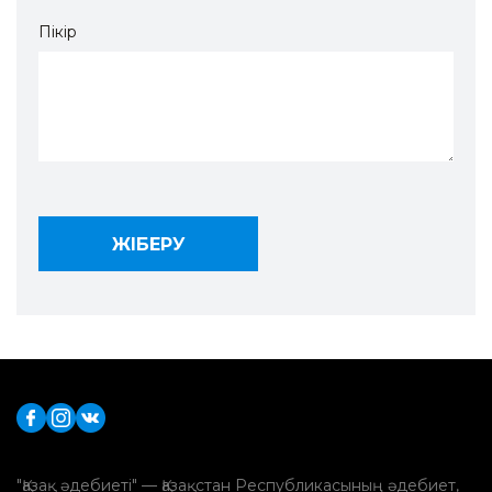
Пікір
"Қазақ әдебиеті" — Қазақстан Республикасының әдебиет,