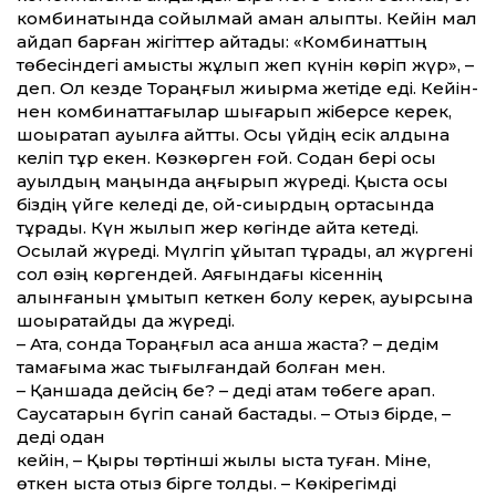
комбинатында сойылмай аман қалыпты. Кейін мал
айдап барған жігіттер айтады: «Комбинаттың
төбесіндегі қамысты жұлып жеп күнін көріп жүр», –
деп. Ол кезде Тораңғыл жиырма жетіде еді. Кейін­
нен комбинаттағылар шығарып жіберсе керек,
шоқырақтап ауылға қайтты. Осы үйдің есік алдына
келіп тұр екен. Көзкөрген ғой. Содан бері осы
ауылдың маңында қаңғырып жүреді. Қыста осы
біздің үйге келеді де, қой-сиырдың ортасында
тұрады. Күн жылып жер көгінде қайта кетеді.
Осылай жүреді. Мүлгіп ұйықтап тұрады, ал жүргені
сол өзің көргендей. Аяғындағы кісеннің
алынғанын ұмытып кеткен болу керек, ауырсына
шоқырақтайды да жүреді.
– Ата, сонда Тораңғыл қасқа қанша жаста? – дедім
тамағыма жас тығылғандай болған мен.
– Қаншада дейсің бе? – деді атам төбеге қарап.
Саусақтарын бүгіп санай бастады. – Отыз бірде, –
деді одан
кейін, – Қырық төртінші жылы қыста туған. Міне,
өткен қыста отыз бірге толды. – Көкірегімді