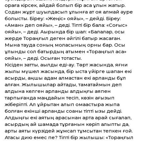
қораға кірсек, айдай болып бір қасқа құлын жатыр.
Содан жұрт шуылдасып құлынға ат қоя алмай әуре
болысты. Біреу: «Жеңіс» қояйық», – дейді. Біреу:
«Аман» деп қояйық», – деді. Тіпті бір бала: «Соғыс»
қояйық», – деді. Ақырында бір шал: «Балалар, осы
жерде Тораңғыл деген әйгілі батыр жасаған.
Мына тауда соның моласының орны бар. Осы
құлынды сол батырдың атымен «Тораңғыл қасқа»
қояйық», – деді. Осыған тоқтастық.
Кісіден затты, ақылды еді-ау. Төрт жасында, яғни
жылқы мүшел жасында, бір қыста үйірге шапқан екі
қасқырды, аңшы адам алмастан екі арланды бұл
алған. Жылқышылар айтады, тамақтаймын деп
алдына келген арланды алдыңғы аяқпен
тарпығанда маңдайын тесіп, көзін ағызып
жіберіпті. Ал құйрықтан алып омақастыра жықпақ
болған екінші арланды соққаны тіпті қызық дейді.
Алдыңғы екі аяқтың арасынан артқа қарай сығалап,
қасқырдың қай шамада тұрғанын көріп алыпты да,
артқы аяқты күрзідей жұмсап тұмсықтан тепкен ғой.
Атасы дию емес пе? Тіпті бір жылқышы: «Тораңғыл