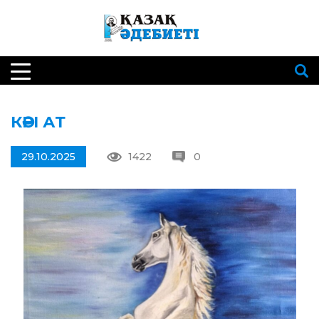
КӘРІ АТ
29.10.2025
1422
0