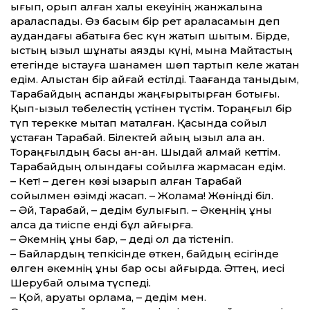
ығып, қорқып қалған халық екеуінің жанжалына
араласпады. Өз басым бір рет араласамын деп
аудандағы абақтыға бес күн жатып шықтым. Бірде,
қыстың қызыл шұнақты аязды күні, мына Майтастың
етегінде қыстауға шанамен шөп тартып келе жатқан
едім. Алыстан бір айғай естілді. Тақағанда таныдым,
Тарақбайдың аспанды жаңғырықтырған боқтығы.
Қып-қызыл төбелестің үстінен түстім. Тораңғыл бір
түп терекке мықтап маталған. Қасында сойыл
ұстаған Тарақбай. Білектей қайың қызыл ала қан.
Тораңғылдың басы қан-қан. Шыдай алмай кеттім.
Тарақбайдың қолындағы сойылға жармасқан едім.
– Кет! – деген көзі қызарып алған Тарақбай
сойылмен өзімді жасқап. – Жолама! Жөніңді біл.
– Әй, Тарақбай, – дедім булығып. – Әкеңнің құны
қалса да тиіспе енді бұл айғырға.
– Әкемнің құны бар, – деді ол да тістеніп.
– Байлардың тепкісінде өткен, байдың есігінде
өлген әкемнің құны бар осы айғырда. Әттең, иесі
Шерубай қолыма түспеді.
– Қой, аруақты қорлама, – дедім мен.