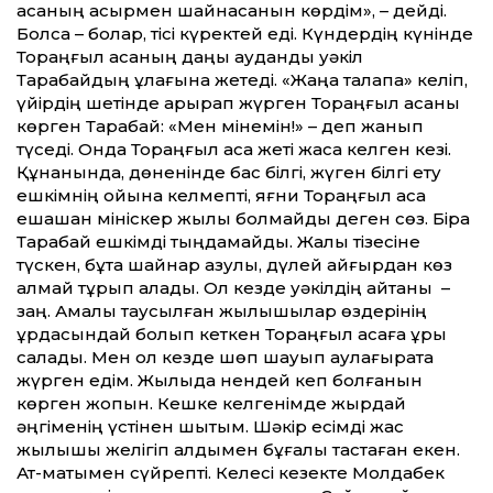
қасқаның қасқырмен шайнасқанын көрдім», – дейді.
Болса – болар, тісі күректей еді. Күндердің күнінде
Тораңғыл қасқаның даңқы аудандық уәкіл
Тарақбайдың құлағына жетеді. «Жаңа талапқа» келіп,
үйірдің шетінде арқырап жүрген Тораңғыл қасқаны
көрген Тарақбай: «Мен мінемін!» – деп жанып
түседі. Онда Тораңғыл қасқа жеті жасқа келген кезі.
Құнанында, дөненінде бас білгі, жүген білгі ету
ешкімнің ойына келмепті, яғни Тораңғыл қасқа
ешқашан мініскер жылқы болмайды деген сөз. Бірақ
Тарақбай ешкімді тыңдамайды. Жалы тізесіне
түскен, бұта шайнар азулы, дүлей айғырдан көз
алмай тұрып алады. Ол кезде уәкілдің айтқаны –
заң. Амалы таусылған жылқышылар өздерінің
құрдасындай болып кеткен Тораңғыл қасқаға құрық
салады. Мен ол кезде шөп шауып аулағырақта
жүрген едім. Жылқыда нендей кеп болғанын
көрген жоқпын. Кешке келгенімде жырдай
әңгіменің үстінен шықтым. Шәкір есімді жас
жылқышы желігіп алдымен бұғалық тастаған екен.
Ат-матымен сүйрепті. Келесі кезекте Молдабек