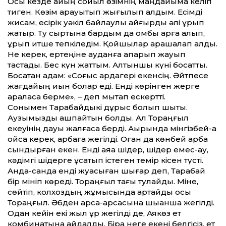
Осы кезде қайың сойыл өзімнің маңдайыма келіп
тиген. Көзім қарауытып жығылып қалдым. Есімді
жисам, есірік уәкіл байлаулы айғырды әлі ұрып
жатыр. Ту сыртына бардым да омбы қарға алып,
ұрып итше тепкіледім. Қойшылар арашалап алды.
Не керек, ертеңіне ауданға апарып жауып
тастады. Бес күн жаттым. Алтыншы күні босатты.
Босатқан адам: «Соғыс ардагері екенсің. Әйтпесе
жағдайың қиын болар еді. Енді көрінген жерге
араласа берме», – деп мықтап ескертті.
Сонымен Тарақбайдыкі дұрыс болып шықты.
Аузымызды ашпайтын болдық. Ал Тораңғыл
екеуінің дауы жалғаса берді. Ақырында мінгізбей-ақ
қойса керек, арбаға жегілді. Оған да көнбей арба
сындырған екен. Енді аяққа шідер, шідер емес-ау,
кәдімгі шідерге ұқсатып істеген темір кісен түсті.
Анда-санда енді жуасыған шығар деп, Тарақбай
бір мініп көреді. Тораңғыл тағы тулайды. Міне,
сөйтіп, колхоздың жұмысында қартайды осы
Тораңғыл. Әбден арса-арсасына шыққанша жегілді.
Одан кейін екі жыл құр жегілді де, Аякөз ет
комбинатына айдалды. Бірақ неге екені белгісіз, ет