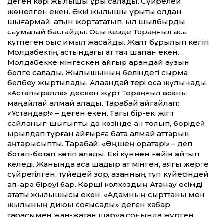
деген кәрі жылқышы құрық салады. Сүйрелей
жөнелген екен. Әккі жылқышы құрықты қолдан
шығармай, атын жортақтатып, қыл шылбырды
саумалай бастайды. Осы кезде Тораңғыл қасқа
күтпеген оқыс қимыл жасайды. Жалт бұрылып келіп
Молдабектің астындағы ат тая шапқан екен.
Молдабекке мінгескен айғыр арандай аузын
белге салады. Жылқышының беліндегі сырма
белбеу жыртылады. Алақандай тері қоса жұлынады.
«Астапыралла» дескен жұрт Тораңғыл қасқаны
маңайлай алмай қалады. Тарақбай айғайлап:
«Ұстаңдар!» – деген екен. Тағы бір-екі жігіт
сайланып шығыпты да көзінде қан толып, бөрідей
ырылдап тұрған айғырға бата алмай аттарын
қаңтарысыпты. Тарақбай: «Өңшең қорқақтар!» – деп
боқтап-боқтап кетіп қалады. Екі күннен кейін қайтып
келеді. Жанында қасқа шадыр ат мінген, аяғы жерге
сүйретілген, түйедей зор, қазанның түп күйесіндей
қап-қара біреуі бар. Көрші колхоздың Ақтанау есімді
атақты жылқышысы екен. «Адамның сырттаны мен
жылқының диюы соғысады» деген хабар
тарасымен жан-жақтан шаруа соңында жүрген