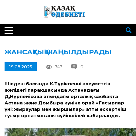
ЖАНСАҚТЫҚ ЖАҢЫЛДЫРАДЫ
19.08.2025
743
0
Шілденің басында К.Түрікпеннің әлеуметтік
желідегі парақшасында Астанадағы
Д,Нұрпейісова атындағы орталық саябақта
Астана және Домбыра күніне орай «Ғасырлар
үні: жыраулар мен жыршылар» атты ескерткіш
тұғыр орнатылғаны сүйіншілей хабарланды.