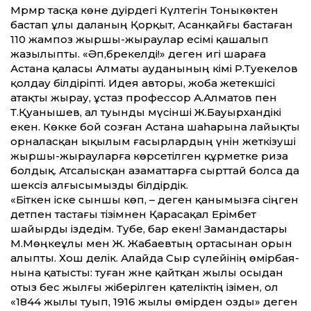
Мәрмәр тасқа көне дәуірдегі Күлтегін Тоныкөктен
бастап ұлы даланың Қорқыт, Асанқайғы бастаған
110 жампоз жыршы-жыраулар есімі қашалып
жазылыпты. «Әп,бәрекелді!» деген игі шараға
Астана қаласы Алматы ауданының әкімі Р.Тәуекелов
қолдау білдіріпті. Идея авторы, жоба жетекшісі
атақты жырау, ұстаз профессор А.Алматов пен
Т.Қуанышев, ал туынды мүсінші Ж.Бауырхандікі
екен. Көкке бой созған Астана шаһарына лайықты
орналасқан ықылым ғасырлардың үнін жеткізуші
жыршы-жырауларға көрсетілген құрметке риза
болдық. Атсалысқан азаматтарға сырттай болса да
шексіз алғысымызды білдірдік.
«Біткен іске сыншы көп, – деген қанымызға сіңген
әдетпен тастағы тізімнен Қарасақал Ерімбет
шайырды іздедім. Тәубе, бар екен! Замандастары
М.Мөңкеұлы мен Ж. Жабаевтың ортасынан орын
алыпты. Хош делік. Алайда Сыр сүлейінің өмірбая­
нына қатысты: туған және қайтқан жылы осыдан
отыз бес жылғы жіберілген қателіктің ізімен, ол
«1844 жылы туып, 1916 жылы өмірден озды» деген