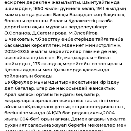
ескірген дерекпен жазылыпты. Шынтуайтында
шайырдың 1850 жылы дүниеге келіп, 1911 жылдың
мамырында ұстазы Балқы Базардан соң бақилық
болғаны ортаншы баласы Құлахметтің жазба
дерегі мен ақын мұрасын зерделеушілер:
Ә.Оспанов, Д.Сатемирова, М.Әлсейітов,
Б.Ұзақовтың т.б зерттеу еңбектеріңде тайға таңба
басқандай көрсетілген. Мәдениет министрлігінің
2023–2025 жылғы мерейтойлар тізіміне де нақ
осылайша еңгізілген. Ең маңыздысы – биыл
шайырдың 175 жылдық мерейтойы өз топырағы
Қазалы ауданы мен Қызылорда қаласында
тойланатын болады.
Бәз біреулер мұнымды тырнақ астынан кір іздеу
деп бағалар. Егер де нақ осындай жансақтық
Арал қаласы орталығындағы би, батыр,
жырауларға арналған ескерткіш таста, тіпті оны
айтасыз «Қазақ­стан» ұлттық энциклопедиясының
бесінші томында (А.ҚҰЭ бас редакциясы,2004
жылы.604-бет) орын алған. Демек алдағы уақытта
руханият саласына жауап беретін мекемелер мен