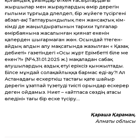
қоғамдық ұйымдар өткен ғасырлардағы
жыршылар мен жыраулардың өмір дерегін
ғылыми тұрғыда дәлелдеп, бір жүйеге түсіргені
абзал-ақ! Таптаурындылық пен жансақтық кім-
кімді де жаңылдыратынын тарихи тұлғалар
өмірбаянына жасалынған қиянат екенін
қаперден шығармаған жөн. Осындай әттеген-
айдың алдын алу мақсатында жазылған « Қазақ
әдебиеті» газетіндегі «Осы жұрт Ерімбетті біле ме
екен?!» (№4,31.01.2025 ж.) мақаладан сабақ
алушылардың аздық етуі еріксіз қынжылтады.
Білсе мұндай солақайлыққа бармас еді-ау?! Ал
Астанадағы ескерткіш тастағы қате шайыр
дерегін ұзатпай түзетуді тиісті орындар ескерер
деген ойдамыз. Ниет – «айтпаса сөздің атасы
өледіні» тағы бір еске түсіру…
Қараша Қараман,
Алматы облысы