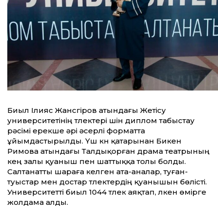
Биыл Ілияс Жансүгіров атындағы Жетісу
университетінің түлектері үшін диплом табыстау
рәсімі ерекше әрі әсерлі форматта
ұйымдастырылды. Үш күн қатарынан Бикен
Римова атындағы Талдықорған драма театрының
кең залы қуаныш пен шаттыққа толы болды.
Салтанатты шараға келген ата-аналар, туған-
туыстар мен достар түлектердің қуанышын бөлісті.
Университетті биыл 1044 түлек аяқтап, үлкен өмірге
жолдама алды.