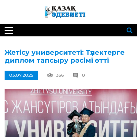
Жетісу университеті: Түлектерге
диплом тапсыру рәсімі өтті
03.07.2025
356
0