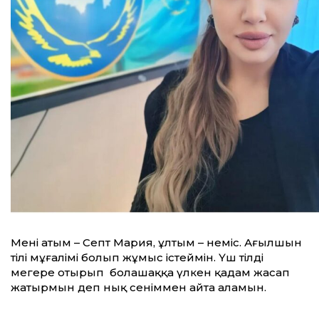
Менің атым – Септ Мария, ұлтым – неміс. Ағылшын
тілі мұғалімі болып жұмыс істеймін. Үш тілді
меңгере отырып болашаққа үлкен қадам жасап
жатырмын деп нық сеніммен айта аламын.