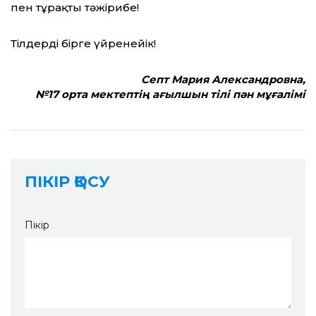
пен тұрақты тәжірибе!
Тілдерді бірге үйренейік!
Септ Мария Александровна,
№17 орта мектептің ағылшын тілі пән мұғалімі
ПІКІР ҚОСУ
Пікір