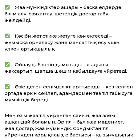
Жаңа мүмкіндіктер ашады – басқа елдерде
білім алу, саяхаттау, шетелдік достар табу
жеңілдейді.
Кәсіби жетістікке жетуге көмектеседі –
жұмысқа орналасу және мансаптық өсу үшін
үлкен артықшылық.
Ойлау қабілетін дамытады – жадыны
жақсартып, шапшаң шешім қабылдауға үйретеді.
Өзіңе деген сенімділікті арттырады – кез келген
ортада еркін сөйлеп, адамдармен тез тіл табысуға
мүмкіндік береді.
Мен өзім жаңа тіл үйренген сайын, жаңа әлем
ашқандай боламын. Әр тіл – бұл жаңа мәдениет,
жаңа достар, жаңа мүмкіндік. Сондықтан тіл
үйренуден қорықпаңыз, ең бастысы – қызығушылық