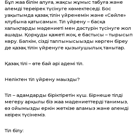
Бұл жаңа білім алуға, жақсы жұмыс табуға және
әлемді тереңірек түсінуге көмектеседі. Бос
уақытымда қазақ тілін үйренемін және «Сөйле»
клубына қатысамын. Тіл үйрену – басқа
халықтардың мәдениеті мен дәстүрін түсінуге жол
ашады. Қорқудың қажеті жоқ, ең бастысы – тырысып
көру. Бәлкім, сіздің талпынысыңызды көрген біреу
де қазақ тілін үйренуге қызығушылық танытар.
Қазақ тілі – өте бай әрі әдемі тіл.
Неліктен тіл үйрену маңызды?
Тіл – адамдарды біріктіретін күш. Бірнеше тілді
меңгеру арқылы біз жаңа мәдениеттерді танимыз,
өз ойымызды еркін жеткізе аламыз және әлемді
кеңірек түсінеміз.
Тіл білу: