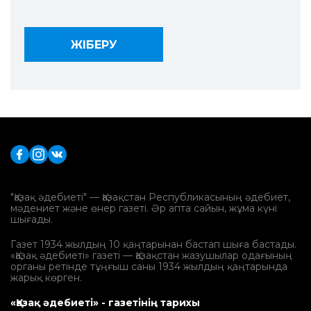
"Қазақ әдебиеті" — Қазақстан Республикасының әдебиет,
мәдениет және өнер газеті. Әр апта сайын, жұма күні
шығады.
Газет 1934 жылдың 10 қаңтарынан бастап шыға бастады.
«Қазақ әдебиеті» газеті — Қазақстан жазушылар одағының
органы ретінде тұңғыш саны 1934 жылдың қаңтарында
жарық көрген.
«Қазақ әдебиеті» - газетінің тарихы