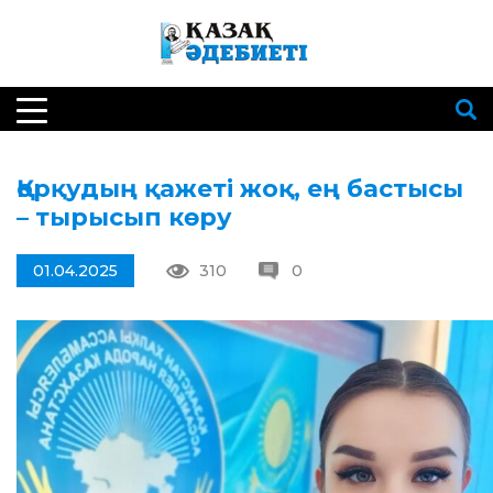
Қорқудың қажеті жоқ, ең бастысы
– тырысып көру
01.04.2025
310
0