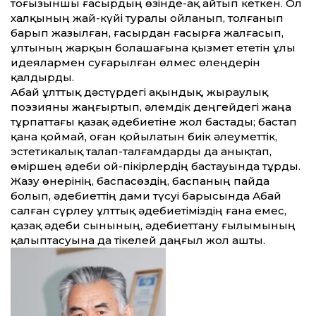
тоғызыншы ғасырдың өзінде-ақ айтып кеткен. Ол
халқының жай-күйі туралы ойланып, толғанып
барып жазылған, ғасырдан ғасырға жалғасып,
ұлтының жарқын болашағына қызмет ететін ұлы
идеялармен суғарылған өлмес өлеңдерін
қалдырды.
Абай ұлт­тық дәстүрдегі ақындық, жыраулық
поэзияны жаңғыртып, әлемдік деңгейдегі жаңа
тұрпат­тағы қазақ әдебиетіне жол бастады; бастап
қана қоймай, оған қойылатын биік әлеумет­тік,
эстетикалық талап-талғамдарды да анықтап,
өміршең әдеби ой-пікірлердің бастауында тұрды.
Жазу өнерінің, баспасөздің, баспаның пайда
болып, әдебиет­тің дами түсуі барысында Абай
салған сүрлеу ұлт­тық әдебиетіміздің ғана емес,
қазақ әдеби сынының, әдебиет­тану ғылымының
қалыптасуына да тікелей даңғыл жол ашты.