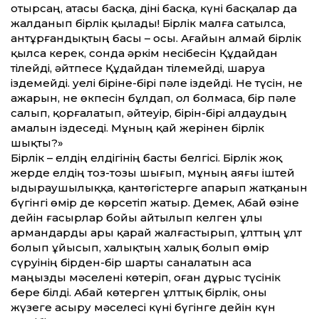
отырсаң, атасы басқа, діні басқа, күні басқалар да
жалданып бірлік қылады! Бірлік малға сатылса,
антұрғандықтың басы – осы. Аға­йын алмай бірлік
қылса керек, сонда әркім несібесін Құдайдан
тілейді, әйтпесе Құдайдан тілемейді, шаруа
іздемейді. Әуелі біріне-бірі пәле іздейді. Не түсін, не
ажарын, не өкпесін бұлдап, ол болмаса, бір пәле
салып, қорғалатып, әйтеуір, бірін-бірі алдаудың
амалын іздеседі. Мұның қай жерінен бірлік
шықты?»
Бірлік – елдің елдігінің басты белгісі. Бірлік жоқ
жерде елдің тоз-тозы шығып, мұның аяғы іштей
ыдыраушылыққа, қантөгістерге апарып жатқанын
бүгінгі өмір де көрсетіп жатыр. Демек, Абай өзіне
де­йін ғасырлар бойы айтылып келген ұлы
армандарды ары қарай жалғастырып, ұлт­тың ұлт
болып ұйы­сып, халықтың халық болып өмір
сүруінің бірден-бір шарты саналатын аса
маңызды мәселені көтеріп, оған дұрыс түсінік
бере білді. Абай көтерген ұлт­тық бірлік, оны
жүзеге асыру мәселесі күні бүгінге де­йін күн