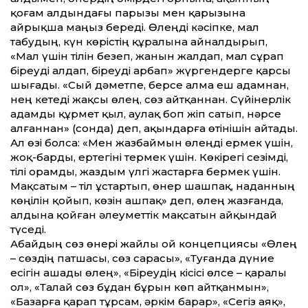
қоғам алдындағы парызы мен қарызына
айрықша маңыз береді. Өлеңді кәсіпке, мал
табудың, күн көрістің құралына айналдырып,
«Мал үшін тілін безеп, жанын жалдап, мал сұрап
біреуді алдап, біреуді арбап» жүргендерге қарсы
шығады. «Сый дәметпе, берсе алма еш адамнан,
нең кетеді жақсы өлең, сөз айт­қаннан. Сүйінерлік
адамды құрмет қыл, аулақ боп жіп сатып, нәрсе
алғаннан» (сонда) деп, ақындарға өтінішін айтады.
Ал өзі болса: «Мен жазбаймын өлеңді ермек үшін,
жоқ-барды, ертегіні термек үшін. Көкірегі сезімді,
тілі орамды, жаздым үлгі жастарға бермек үшін.
Мақсатым – тіл ұстартып, өнер шашпақ, наданның
көңілін қойып, көзін ашпақ» деп, өлең жазғанда,
алдына қойған әлеумет­тік мақсатын айқындай
түседі.
Абайдың сөз өнері жайлы ой концепциясы «Өлең
– сөздің патшасы, сөз сарасы», «Туғанда дүние
есігін ашады өлең», «Біреудің кісісі өлсе – қаралы
ол», «Талай сөз бұдан бұрын көп айт­қанмын»,
«Базарға қарап тұрсам, әркім барар», «Сегіз аяқ»,