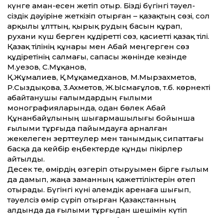
күнге аман-есен жетіп отыр. Бізді бүгінгі тәуел­
сіздік дәуіріне жеткізіп отырған – қазақтың сөзі, сол
арқылы ұлт­тың, қырық рудың басын құрап,
рухани күш берген құдірет­ті сөз, қасиет­ті қазақ тілі.
Қазақ тілінің құнары мен Абай меңгерген сөз
құдіретінің салмағы, сапасы жөнінде кезінде
М.Әуезов, С.Мұқанов,
Қ.Жұмалиев, Қ.Мұқамедханов, М.Мырзахметов,
Р.Сыздықова, 3.Ахметов, Ж.Ысмағұлов, т.б. көрнекті
абайтанушы ғалымдардың ғылыми
монографияларында, одан бөлек Абай
Құнанбайұлының шығармашылығы бойынша
ғылыми тұрғыда пайымдауға арналған
жекелеген зерт­теулер мен танымдық сипат­тағы
басқа да кейбір еңбектерде құнды пікірлер
айтылды.
Десек те, өмірдің өзгеріп отыруымен бірге ғылым
да дамып, жаңа заманның қажет­тіліктерін өтеп
отырады. Бүгінгі күні әлемдік аренаға шығып,
тәуелсіз өмір сүріп отырған Қазақ­станның
алдында да ғылыми тұрғыдан шешімін күтіп