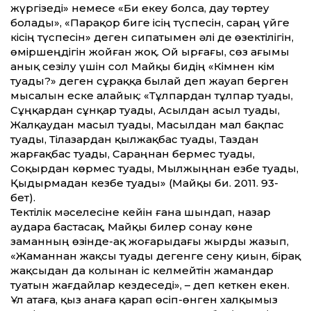
жүргізеді» немесе «Би екеу болса, дау төртеу
болады», «Парақор биге ісің түспесін, сараң үйге
кісің түспесін» деген сипатымен әлі де өзектілігін,
өміршеңдігін жойған жоқ. Ой ырғағы, сөз ағымы
анық сезілу үшін сол Майқы бидің «Кімнен кім
туады?» деген сұраққа былай деп жауап берген
мысалын еске алайық: «Тұлпардан тұлпар туады,
Сұңқардан сұнқар туады, Асылдан асыл туады,
Жалқаудан масыл туады, Масылдан мал бақпас
туады, Тілазардан қылжақбас туады, Таздан
жарғақбас туа­ды, Сараңнан бермес туады,
Соқырдан көрмес туады, Мылжыңнан езбе туады,
Қыдырмадан кезбе туады» (Майқы би. 2011. 93-
бет).
Тектілік мәселесіне ке­йін ғана шындап, назар
аудара бастасақ, Майқы билер сонау көне
заманның өзінде-ақ жоғарыдағы жырды жазып,
«Жаманнан жақсы туады дегенге сену қиын, бірақ
жақсыдан да колынан іс келмейтін жамандар
туатын жағдайлар кез­деседі», – деп кеткен екен.
Ұл атаға, қыз анаға қарап өсіп-өнген халқымыз