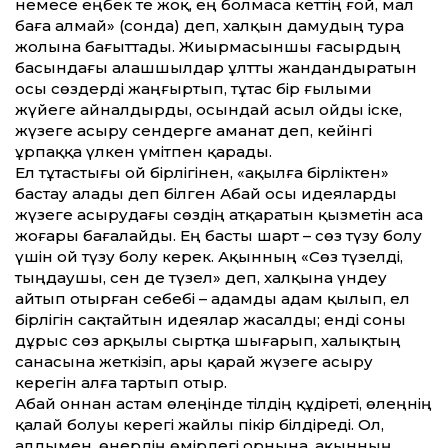
немесе еңбек те жоқ, ең болмаса кет­тің ғой, мал
баға алмай» (сонда) деп, халқын дамудың тура
жолына бағыт­тады. Жиырмасыншы ғасырдың
басындағы алашшылдар ұлт­ты жандандыратын
осы сөздерді жаңғыртып, тұтас бір ғылыми
жүйеге айналдырды, осындай асыл ойды іске,
жүзеге асыру сендерге аманат деп, ке­йінгі
ұрпаққа үлкен үмітпен қарады.
Ел тұтастығы ой бірлігінен, «ақылға бірліктен»
бастау алады деп білген Абай осы идеяларды
жүзеге асырудағы сөздің атқаратын қызметін аса
жоғары бағалайды. Ең басты шарт – сөз түзу болу
үшін ой түзу болу керек. Ақынның «Сөз түзелді,
тыңдаушы, сен де түзел» деп, халқына үндеу
айтып отырған себебі – адамды адам қылып, ел
бірлігін сақтайтын идеялар жасалды; енді соны
дұрыс сөз арқылы сыртқа шығарып, халықтың
санасына жеткізіп, ары қарай жүзеге асыру
керегін алға тартып отыр.
Абай оннан астам өлеңінде тілдің құдіреті, өлеңнің
қалай болуы керегі жайлы пікір білдіреді. Ол,
алдымен, өнердің өмірдегі орнына, ақынның