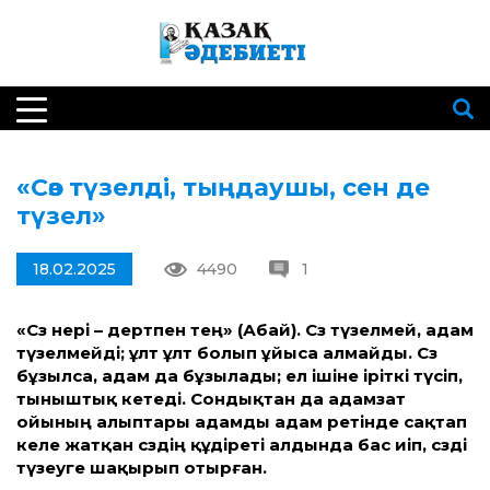
«Сөз түзелді, тыңдаушы, сен де
түзел»
18.02.2025
4490
1
«Сөз өнері – дертпен тең» (Абай). Сөз түзелмей, адам
түзелмейді; ұлт ұлт болып ұйыса алмайды. Сөз
бұзылса, адам да бұзылады; ел ішіне іріткі түсіп,
тыныштық кетеді. Сондықтан да адамзат
ойының алыптары адамды адам ретінде сақтап
келе жатқан сөздің құдіреті алдында бас иіп, сөзді
түзеуге шақырып отырған.