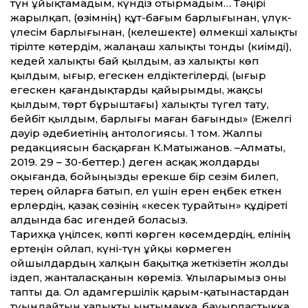
түн ұйықтамадым, күндіз отырмадым… Тәңірі
жарылқап, (өзімнің) құт-бағым барлығынан, үлүк-
үлесім барлығынан, (келешекте) өлмекші халықты
тірілте көтердім, жалаңаш халықты тонды (киімді),
кедей халықты бай қылдым, аз халықты көп
қылдым, ығыр, егескен елдіктегілерді, (ығыр
егескен қағандықтарды қайырымды, жақсы
қылдым, төрт бұрыштағы) халықты түгел тату,
бейбіт қылдым, барлығы маған бағынды» (Ежелгі
дәуір әдебиетінің антологиясы. 1 том. Жалпы
редакциясын басқарған К.Матыжанов. –Алматы,
2019. 29 – 30-бет­тер.) деген асқақ жолдарды
оқығанда, бойыңызды ерекше бір сезім билеп,
терең ойларға батып, ел үшін ерен еңбек еткен
ерлердің, қазақ сөзінің «кесек турайтын» құдіреті
алдында бас игендей боласыз.
Тарихқа үңілсек, көпті көрген көсемдердің, елінің
ертеңін ойлап, күні-түн ұйқы көрмеген
ойшылдардың халқын бақытқа жеткізетін жолды
іздеп, жанталасқанын көреміз. Ұлыларымыз оны
тапты да. Ол адамгершілік қарым-қатынастардан
туындайтын халықты ынтымаққа, бауырластыққа,