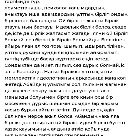
тәртібінде тұр.
Әлеумет­танушы, психолог ғалымдардың
анықтауынша, адамдардың, ұлт­тың бірлігі ойдың
бірлігінен басталады. Ой бірлігі – жалпы бірлік
атаулының бастауы. Идеялық бірлік болса, сөзде
де, істе де бірлік жалғасып жатады, яғни ой бірлігі
болмай, сөз бірлігі, іс бірлігі болмайды. Бірлігінен
айырылған ел тоз-тозы шығып, ыдырап, тілінен,
ұлт­тық рухани құндылықтарынан айырылып,
түптің түбінде басқа жұрт­тарға сіңіп кетеді.
Сондықтан да ниет, пиғыл, сөз дұрыс болмай, іс
алға баспайды. Нағыз бірлікке ұлт­тық, яғни
мемлекет­тік идео­логияның арқасында ғана қол
жетеді. Абайдың ұлылығы сол, ғылыми жағынан
да, жүзеге асыру жағынан да ұлт үшін аса
маңызды болуымен бірге өте қиын осы бір
мәселенің дұрыс шешімін осыдан бір жарым
ғасыр бұрын айтып кетіпті. Дүниеде ең әділ
бөлінген нәрсе ақыл болса, Абайдың «ақылға
бірлік» деп отырған ой бірлігі, идея бірлігі бүгінгі
қазақ қауымының алдына өткір қойылуда.
Бұл мәселені тәптіштеп отырғанымыз –