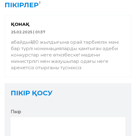
1
ПІКІРЛЕР
ҚОНАҚ
25.02.2025 | 01:37
абайдың 180 жылдығына орай тәрбиелік мәні
бар түрлі номинацияларды қамтыған әдеби
конкурстар неге өткізбеске! мәдени
министрлігі мен жазушылар одағы неге
әрекетсіз отырғаны түсініксіз.
ПІКІР ҚОСУ
Пікір