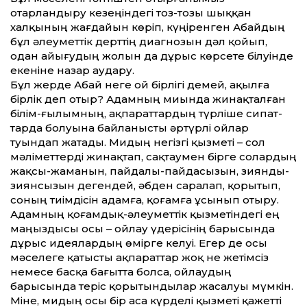
отарландыру кезеңіндегі тоз-тозы шыққан
халқының жағдайын көріп, күңіренген Абайдың
бұл әлеумет­тік дерт­тің диагнозын дәл қойып,
одан айы­ғудың жолын да дұрыс көрсете білуінде
екеніне назар аудару.
Бұл жерде Абай неге ой бірлігі демей, ақылға
бірлік деп отыр? Адамның миында жинақталған
білім-ғылымның, ақпарат­тардың түрліше сипат­
тарда болуына байланысты әртүрлі ойлар
туындап жатады. Мидың негізгі қызметі – сол
мәлімет­терді жинақтап, сақтаумен бірге солардың
жақсы-жаманын, пайдалы-пайдасызын, зиянды-
зиянсызын дегендей, әбден саралап, қорытып,
соның тиімдісін адамға, қоғамға ұсынып отыру.
Адамның қоғамдық-әлеумет­тік қызметіндегі ең
маңыздысы осы – ойлау үдерісінің барысында
дұрыс идеялардың өмірге келуі. Егер де осы
мәселеге қатысты ақпарат­тар жоқ не жетімсіз
немесе басқа бағыт­та болса, ойлаудың
барысында теріс қорытындылар жасалуы мүмкін.
Міне, мидың осы бір аса күрделі қызметі қажет­ті