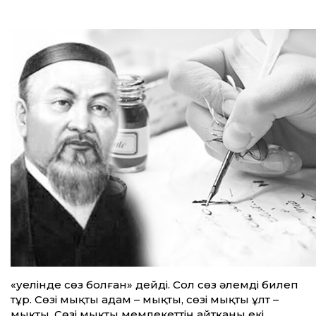
«Әуелінде сөз болған» дейді. Сол сөз әлемді билеп
тұр. Сөзі мықты адам – мықты, сөзі мықты ұлт –
мықты. Сөзі мықты мемлекет­тің айт­қаны екі