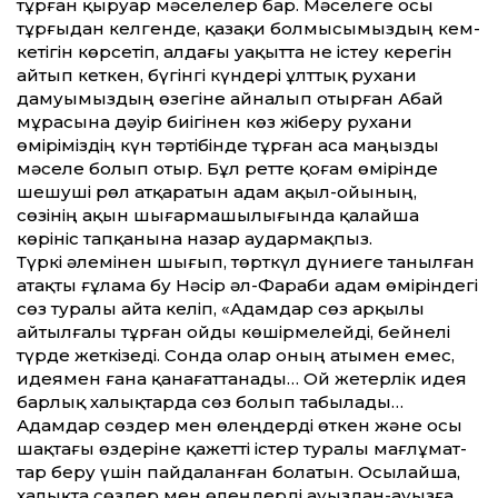
тұрған қыруар мәселелер бар. Мәселеге осы
тұрғыдан келгенде, қазақи болмысымыздың кем-
кетігін көрсетіп, алдағы уақыт­та не істеу керегін
айтып кеткен, бүгінгі күндері ұлт­тық рухани
дамуымыздың өзегіне айналып отырған Абай
мұрасына дәуір биігінен көз жіберу рухани
өміріміздің күн тәртібінде тұрған аса маңызды
мәселе болып отыр. Бұл рет­те қоғам өмірінде
шешуші рөл атқаратын адам ақыл-ойының,
сөзінің ақын шығармашылығында қалайша
көрініс тапқанына назар аудармақпыз.
Түркі әлемінен шығып, төрткүл дүниеге танылған
атақты ғұлама Әбу Нәсір әл-Фараби адам өміріндегі
сөз туралы айта келіп, «Адамдар сөз арқылы
айтылғалы тұрған ойды көшірмелейді, бейнелі
түрде жеткізеді. Сонда олар оның атымен емес,
идеямен ғана қанағат­танады… Ой жетерлік идея
барлық халықтарда сөз болып табылады…
Адамдар сөздер мен өлеңдерді өткен және осы
шақтағы өздеріне қажет­ті істер туралы мағлұмат­
тар беру үшін пайдаланған болатын. Осылайша,
халықта сөздер мен өлеңдерді ауыздан-ауызға