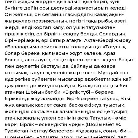
текті, жақсы жерден қыз алып, қыз беріп, күні
бүгінге де­йін осы дәстүрді жалғастырып келеді.
Он жетінші, он сегізінші ғасырдағы қазақ ақын-
жыраулар поэзиясының негізгі тақырыбы, өзегі
жерді, елді қорғап қалу, ол үшін татулықпен
тіршілік етіп, ел бірлігін сақтау болды. Солардың
бірі – әрі ақын, әрі батыр атақты Ақтамберді жырау
«Балаларыма өсиет» ат­ты толғауында: «Татулық
болар береке, қылмасын жұрт келеке. Араз
болсаң, алты ауыз, еліңе кірген әреке…» деп, бақыт
пен дәулет­тің бастауы да, байлауы да өзара
ынтымақ, татулық екенін жыр еткен. Мұндай сөз
құдіретіне сүйенген мысалдар әдебиетіміздің қай
дәуірінен де жиі ұшырайды. Қазақтың соңғы биі
атанған Шойынбет би: «Бірлік түбі – береке,
біріккенді жау алмайды. Бір-біріңмен татулас, Ұлы
жүз, ағалық қасиет сақта, басқа екі жүз, туыстық
жолыңды сақта. Енші алмағаныңды есіңе түсіріп,
атаң қазақтың үлкен сенімін ақта. Татулық – өмір
көркі, бірлік – өскендіктің ұрқы» (Шойынбет Ж.
Түркістан-Кентау белестері. «Қазақтың соңғы биі –
Шойынбет». –Алматы, 2022, 134 – 135-бет­тер) деп,