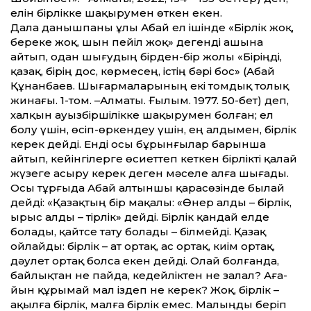
елін бірлікке шақырумен өткен екен.
Дала данышпаны ұлы Абай ел ішінде «Бірлік жоқ,
береке жоқ, шын пейіл жоқ» дегенді ашына
айтып, одан шығудың бірден-бір жолы «Біріңді,
қазақ, бірің дос, көрмесең, істің бәрі бос» (Абай
Құнанбаев. Шығармаларының екі томдық толық
жинағы. 1-том. –Алматы. Ғылым. 1977. 50-бет) деп,
халқын ауызбіршілікке шақырумен болған; ел
болу үшін, өсіп-өркендеу үшін, ең алдымен, бірлік
керек дейді. Енді осы бұрынғылар барынша
айтып, ке­йінгілерге өсиет­теп кеткен бірлікті қалай
жүзеге асыру керек деген мәселе алға шығады.
Осы тұрғыда Абай алтыншы қарасөзінде былай
дейді: «Қазақтың бір мақалы: «Өнер алды – бірлік,
ырыс алды – тірлік» дейді. Бірлік қандай елде
болады, қайтсе тату болады – білмейді. Қазақ
ойлайды: бірлік – ат ортақ, ас ортақ, киім ортақ,
дәулет ортақ болса екен дейді. Олай болғанда,
байлықтан не пайда, кедейліктен не залал? Аға­
йын құрымай мал іздеп не керек? Жоқ, бірлік –
ақылға бірлік, малға бірлік емес. Малыңды беріп