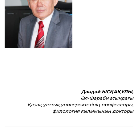
Дандай ЫСҚАҚҰЛЫ,
Әл-Фараби атындағы
Қазақ ұлт­тық университетінің профессоры,
филология ғылымының докторы