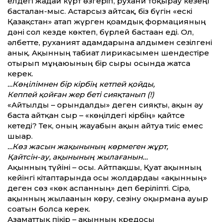
елдегі жағдай күрт өзгеріп, рухани тоқырау кезеңі
басталған-мыс. Астарсыз айтсақ, біз бүгін «ескі
Қазақстан» атап жүрген қоғамдық формацияның
дәні сол кезде көктеп, бүрлей бастаған еді. Ол,
әлбет­те, руханият адамдарына алдымен сезілгені
анық. Ақынның табиғат лирикасымен шендестіре
отырып мұңаюының бір сыры осында жатса
керек.
…Көңілімнен бір кірбің кетпей қойды,
Кеппей қойған жер беті сияқтанып (!)
«Айтылды – орындалды» деген сияқты, ақын әу
баста айтқан сыр – «көңілдегі кірбің» қайтсе
кетеді? Тек, оның жауабын ақын айтуға тиіс емес
шығар.
…Көз жасын жақынының көрмеген жұрт,
Қайтсін-ау, ақынының жылағанын…
Ақынның түйіні – осы. Айтпақшы, Қуат ақынның
кейінгі кітаптарында осы жолдардағы «ақынның»
деген сөз «көк аспанның» деп беріліпті. Сірә,
ақынның жылағанын көру, сезіну оқырманға ауыр
соғатын болса керек.
Азамат­тық пікір – ақынның кредосы