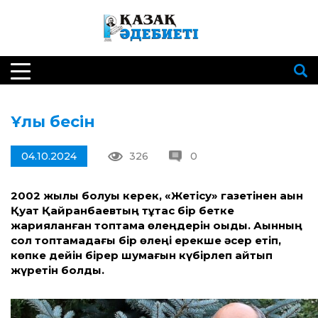
Ұлы бесін
04.10.2024
326
0
2002 жылы болуы керек, «Жетісу» газетінен ақын
Қуат Қайранбаевтың тұтас бір бетке
жарияланған топтама өлеңдерін оқыдық. Ақынның
сол топтамадағы бір өлеңі ерекше әсер етіп,
көпке дейін бірер шумағын күбірлеп айтып
жүретін болдық.