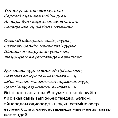
Үмітке үлес тиіп жиі мұңнан,
Серпеді оңашада күйігімді ән.
Ал қара бұлт қорғасын сияқтанған,
Басады қалың ой боп иығымнан.
Осылай ойсырады сезім, жүрек,
Өзгелер, бәлкім, менен төзімдірек.
Шаршаған шаруадан ұяламын,
Жаңбырды жаудырғандай өзім тілеп.
Құмырсқа құрлы көрмей тірі адамын,
Батамыз әр күн сайын күнәға мың.
…Көз жасын жақынының көрмеген жұрт,
Қайтсін-ау, ақынының жылағанын…
Әсілі, өлең астарлы. Әлеумет­тің көңіл күйін
лирикаға сыйғызып жібергендей. Бәлкім,
айналадағы оқиғалардың ақын сезіміне әсер
етуінен болар, өлең астарында мұң мен зіл қатар
жатқандай.