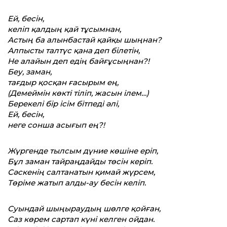
Ей, бесін,
келіп қалдың қай тұсымнан,
Астың ба алынбастай қайқы шыңнан?
Алпысты талтүс қана деп білетін,
Не алайын деп едің байғұсыңнан?!
Беу, заман,
тағдыр қосқан ғасырым ең,
(Демеймін көкті тіліп, жасын ілем…)
Берекелі бір ісім бітпеді әлі,
Ей, бесін,
неге сонша асығып ең?!
Жүргенде тылсым дүние көшіне еріп,
Бұл заман тайраңдайды төсін керіп.
Сәскенің салтанатын қимай жүрсем,
Төріме жатып алды-ау бесін келіп.
Суындай шыңыраудың шөлге қойған,
Саз көрем сартап күні келген ойдан.