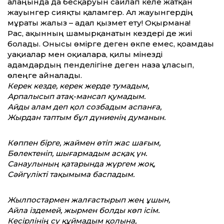
алаңында да бесқаруын сайлап келе жатқан
жауынгер сияқты қаламгер. Ал жауынгердің
мұраты жалғыз – адал қызмет ету! Оқырманға!
Рас, ақынның шамырқанатын кездері де жиі
болады. Онысы өмірге деген өкпе емес, қоғамдағы
уақиғалар мен оқиғаларға, қилы мінезді
адамдардың пенделігіне деген назға ұласып,
өлеңге айналады.
Керек кезде, керек жерде тумадым,
Арпалысып атақ-мансап қумадым.
Айды алам деп қол созбадым аспанға,
Жырдан таптым бұл дүниенің думанын.
Көппен бірге, жаймен өтіп жас шағым,
Бөлектеніп, шығармадым асқақ үн.
Санаулының қатарында жүргем жоқ,
Сәйгүлікті тақымыма баспадым.
Жылпостармен жалғастырып жең ұшын,
Айла іздемей, жырмен болды көп ісім.
Кесірлінің су құймадым қолына,