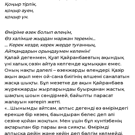
Қоңыр тірлік,
қоңыр әуен,
қоңыр үн.
Өміріме өзек болып өлеңім,
Өз халімше жырдан маржан теремін…
… Керек кезде, керек жерде туғанның,
Айтқандарын орындаумен келемін!
Қалай дегенмен, Қуат Қайранбаевтың ақындық
үні халық сөзін айтуға келгенде құмыққан емес.
Оның нақты дәлелі – өзекжарды өлеңдері. Қазір
ақын ақыл мен ой-сана биігінің өлшемі саналатын
жасқа шықты. Бұл мезетке де ақын Қайранбаев
жүрекжарды жырларындағы буырқанған жастық
шақтың шоғын сөндірмей, байыпты парасат
жалауын көтеріп жет­ті.
«…Шынымды айтсам, алпыс дегенді өз өмірімдегі
ерекше бір кезең, бағындырған белес деп әлі
сезіне қойған жоқпын. Мен үшін бұл күнтізбенің
ақтарылған бір парағы ғана сияқты. Өмірімді
алпысқа дейін және кейін деп бөлгім келмейді.