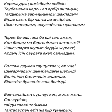
Керенаудың кигізбедім кебісін.
Тәубеменен қарсы ап әрбір ақ таңын,
Тағдырыма зар-мұңымды шақпадым.
Бірде озып, бір қалса да жүйрігім,
Шын тұлпардың шаужайынан қақпадым.
Терең бе еді, таяз ба еді талғамым,
Көп болды ма бергенімнен алғаным?!
Жақсыларға жұлып бердім жүректі,
Ардың ісін саудаға әкеп салмадым.
Болсам деумен тау тұлғалы, өр үнді
Шығармадым шымбайдағы шерімді.
Биліктінің билемедім алдында,
Білектіге бүккенім жоқ белімді.
Бақ-талайдың сүрлеуі көп, жолы мың…
Сан сүрініп,
тайды талай тобығым.
Тайталаспен өтіп жатыр ғұмырым,