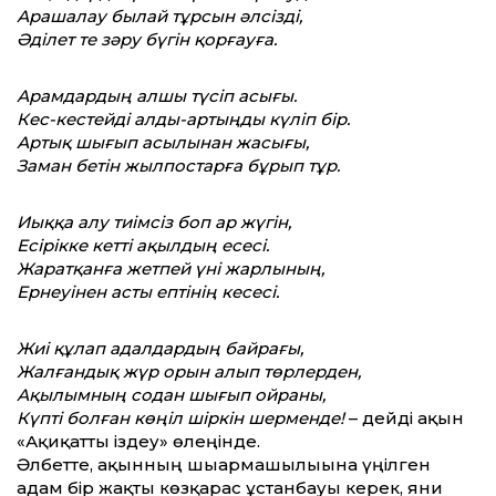
Арашалау былай тұрсын әлсізді,
Әділет те зәру бүгін қорғауға.
Арамдардың алшы түсіп асығы.
Кес-кестейді алды-артыңды күліп бір.
Артық шығып асылынан жасығы,
Заман бетін жылпостарға бұрып тұр.
Иыққа алу тиімсіз боп ар жүгін,
Есірікке кет­ті ақылдың есесі.
Жаратқанға жетпей үні жарлының,
Ернеуінен асты ептінің кесесі.
Жиі құлап адалдардың байрағы,
Жалғандық жүр орын алып төрлерден,
Ақылымның содан шығып ойраны,
Күпті болған көңіл шіркін шерменде!
– дейді ақын
«Ақиқат­ты іздеу» өлеңінде.
Әлбет­те, ақынның шығармашы­лығына үңілген
адам бір жақты көзқарас ұстанбауы керек, яғни