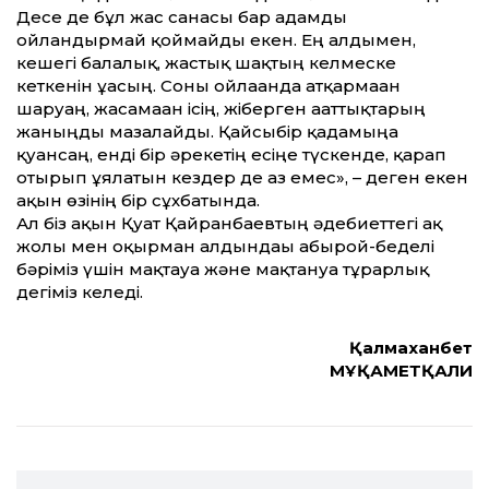
Десе де бұл жас санасы бар адамды
ойландырмай қоймайды екен. Ең алдымен,
кешегі балалық, жастық шақтың келмеске
кеткенін ұғасың. Соны ойлағанда атқармаған
шаруаң, жасамаған ісің, жіберген ағат­тықтарың
жаныңды мазалайды. Қайсыбір қадамыңа
қуансаң, енді бір әрекетің есіңе түскенде, қарап
отырып ұялатын кездер де аз емес», – деген екен
ақын өзінің бір сұхбатында.
Ал біз ақын Қуат Қайранбаевтың әдебиет­тегі ақ
жолы мен оқырман алдындағы абырой-беделі
бәріміз үшін мақтауға және мақтануға тұрарлық
дегіміз келеді.
Қалмаханбет
МҰҚАМЕТҚАЛИ