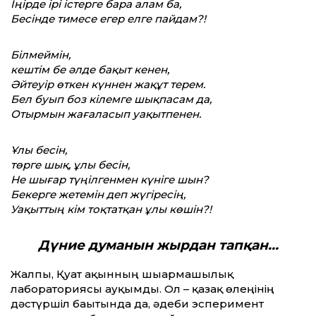
Іңірде ірі істерге бара алам ба,
Бесінде тимесе егер елге пайдам?!
Білмеймін,
кештім бе әлде бақыт кенен,
Әйтеуір өткен күннен жақұт терем.
Бел буып боз кілемге шықпасам да,
Отырмын жағаласып уақытпенен.
Ұлы бесін,
төрге шық, ұлы бесін,
Не шығар түңілгенмен күніге шын?
Бекерге жетемін деп жүгіресің,
Уақыт­тың кім тоқтатқан ұлы көшін?!
Дүние думанын жырдан тапқан…
Жалпы, Қуат ақынның шығармашылық
лабораториясы ауқымды. Ол – қазақ өлеңінің
дәстүршіл бағытында да, әдеби эсперимент