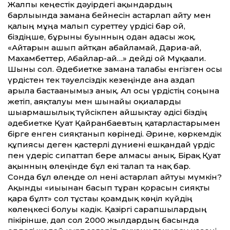
Жалпы кеңестік дәуірдегі ақындардың
барлығында замана бейнесін астарлап айту мен
қалың мұңға малып сурет­теу үрдісі бар ғой,
біздіңше, бұрынғы буынның одан адасы жоқ.
«Айтарын ашып айтқан абайламай, Дариға-ай,
Махамбет­тер, Абайлар-ай…» дейді ғой Мұқағали.
Шыны сол. Әдебиетке замана талабы енгізген осы
үрдістен тек тәуелсіздік кезеңінде ғана аздап
арыла бастағанымыз анық. Ал осы үрдістің соңына
жетіп, аяқталуы мен шынайы оқиғаларды
шығармашылық түйсікпен айшықтау әдісі біздің
әдебиетке Қуат Қайранбаевтың қатарластарымен
бірге енген сияқтанып көрінеді. Әрине, көркемдік
құпиясы деген қастерлі дүниені ешқандай үрдіс
пен үдеріс сипат­тап бере алмасы анық. Бірақ Қуат
ақынның өлеңінде бұл екі талап та нақ бар.
Сонда бұл өлеңде ол нені астарлап айтуы мүмкін?
Ақынды «иығынан басып тұрған қорғасын сияқты
қара бұлт» сол тұстағы қоғамдық көңіл күйдің
көлеңкесі болуы кәдік. Қазіргі сарапшылардың
пікірінше, дәл сол 2000 жылдардың басында