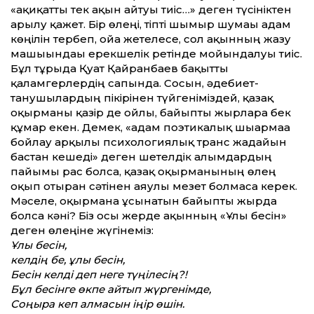
«ақиқат­ты тек ақын айтуы тиіс…» деген түсініктен
арылу қажет. Бір өлеңі, тіпті шымыр шумағы адам
көңілін тербеп, ойға жетелесе, сол ақынның жазу
машығындағы ерекшелік ретінде мойындалуы тиіс.
Бұл тұрғыда Қуат Қайранбаев бақыт­ты
қаламгерлердің сапында. Сосын, әдебиет­
танушылардың пікірінен түйгеніміздей, қазақ
оқырманы қазір де ойлы, байыпты жырларға бек
құмар екен. Демек, «адам поэтикалық шығармаға
бойлау арқылы психологиялық транс жағдайын
бастан кешеді» деген шетелдік ғалымдардың
пайымы рас болса, қазақ оқырманының өлең
оқып отырған сәтінен аяулы мезет болмаса керек.
Мәселе, оқырманға ұсынатын байыпты жырда
болса кәні? Біз осы жерде ақынның «Ұлы бесін»
деген өлеңіне жүгінеміз:
Ұлы бесін,
келдің бе, ұлы бесін,
Бесін келді деп неге түңілесің?!
Бұл бесінге өкпе айтып жүргенімде,
Соңыра кеп алмасын іңір өшін.