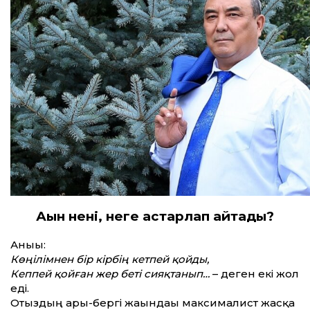
Ақын нені, неге астарлап айтады?
Анығы:
Көңілімнен бір кірбің кетпей қойды,
Кеппей қойған жер беті сияқтанып…
– деген екі жол
еді.
Отыздың арғы-бергі жағындағы максималист жасқа