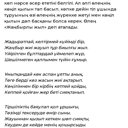
көп нәрсе әсер ететіні белгілі. Ал әлгі өлеңнің
көңіл қылын тап басып, көпке дейін тіл ұшында
тұруының өзі өлеңнің жүрекке жетуі мен көңіл
қылын дөп басқаны болса керек. Өлең
«Жаңбырлы жыл» деп аталады.
Жадыратпай, келтірмей күйімді бір,
Жаңбыр жиі жауып тұр биылғы жыл.
Үйірілген бұлт­тардай үймелеп жүр,
Шешілмеген қалпымен түйін-ғұмыр.
Ұмытқандай көк аспан ұят­ты анық,
Төге берді көз жасын жиі ақтарып.
Көңілімнен бір кірбің кетпей қойды,
Кеппей қойған жер беті сияқтанып.
Тіршіліктің баяулап қол ұршығы,
Төзімді тексеруде өмір сыны.
Жауыннан қызып кеткен шөп сияқты,
Кеудем де кейде менің қоңырсыды.