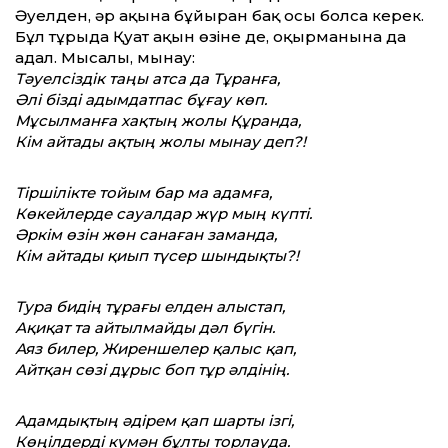
Әуелден, әр ақынға бұйырған бақ осы болса керек.
Бұл тұрғыда Қуат ақын өзіне де, оқырманына да
адал. Мысалы, мынау:
Тәуелсіздік таңы атса да Тұранға,
Әлі бізді адымдатпас бұғау көп.
Мұсылманға хақтың жолы Құранда,
Кім айтады ақтың жолы мынау деп?!
Тіршілікте тойым бар ма адамға,
Көкейлерде сауалдар жүр мың күпті.
Әркім өзін жөн санаған заманда,
Кім айтады қиып түсер шындықты?!
Тура бидің тұрағы елден алыстап,
Ақиқат та айтылмайды дәл бүгін.
Аяз билер, Жиреншелер қалыс қап,
Айтқан сөзі дұрыс боп тұр әлдінің.
Адамдықтың әдірем қап шарты ізгі,
Көңілдерді күмән бұлты торлауда.