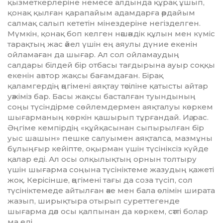
қызметкерлеріне немесе алдында құрақ ұшып,
қонақ қыл­ған қарапайым адамдарға әрдайым
салмақ салып кететін мінездеріне негізделген.
Мүмкін, қонақ боп келген нәшәндік құлын мен күміс
тарақтың жас әйел үшін ең аяулы дүние екенін
ойламаған да шығар. Ал сол ойламаудың
салдары білдей бір отбасы тағдырына ауыр соққы
екенін автор жақсы бағамдаған. Бірақ
қаламгердің әңгімені аяқтау тәсіліне қа­тыс­ты айтар
уәжіміз бар. Басы жақсы бас­талған туындының
соңы түсіндірме сөй­лем­дермен аяқталуы көркем
шығарма­ның көркін қашырып тұрғандай. Иә, рас.
Әңгіме кемпірдің «құйқасынан сыпы­рыл­ған бір
уыс шашын» пешке салуымен аяқ­тал­са, мазмұны
бұлыңғыр кейіпте, оқырман үшін түсініксіз күйде
қалар еді. Ал осы олқылықтың орнын толтыру
үшін шығар­ма соңына түсініктеме жазудың қажеті
жоқ. Керісінше, әңгімені тағы да соза тү­сіп, сол
түсініктемеде айтылған әке мен бала өлімін ширата
жазып, ширықтыра отырып суреттегенде
шығарма дәл осы қалпынан да көркем, сәтті болар
ма еді…