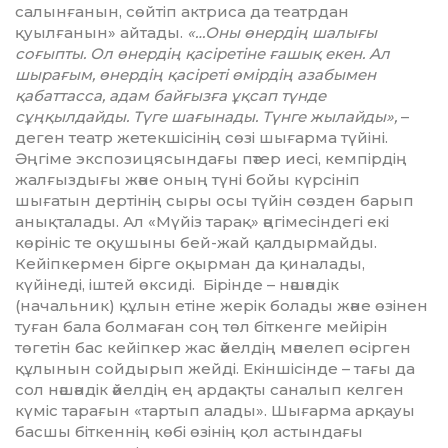
салынғанын, сөйтіп актриса да театр­дан
қуылғанын» айтады.
«…Оны өнер­дің шалығы
соғыпты. Ол өнердің қасіретіне ғашық екен. Ал
шырағым, өнер­дің қасіреті өмірдің азабымен
қабаттасса, адам бай­ғызға ұқсап түнде
сұңқылдайды. Түге ша­ғынады. Түнге жылайды»,
–
деген театр жетекшісінің сөзі шығарма түйіні.
Әңгіме экспозицясындағы пәтер иесі, кемпірдің
жалғыздығы және оның түні бойы күрсініп
шығатын дертінің сыры осы түйін сөзден барып
анықталады. Ал «Мүйіз тарақ» әңгімесіндегі екі
көрініс те оқушыны бей-жай қалдырмайды.
Кейіпкермен бірге оқырман да қиналады,
күйінеді, іштей өксиді. Бірінде – нәшәндік
(начальник) құлын етіне жерік болады және өзінен
туған бала болмаған соң төл біткенге мейірін
төгетін бас кейіпкер жас әйелдің мәпелеп өсірген
құлынын сойдырып жейді. Екіншісінде – тағы да
сол нәшәндік әйелдің ең ардақты саналып келген
күміс тарағын «тартып алады». Шығарма арқауы
басшы біткеннің көбі өзінің қол астындағы