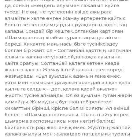
да, соның «меңдеп» алуы­мен ғажайып күйге
түседі. Не өңі, не түсі екенін өзі де ажырата
алмайтын халге енген Жамау ертеректе қайтыс
болып кеткен адамдардың әруақтарын көріп, таң
қалады. Сондай бір кеште Солтанбай қарт оған
«Шахмаранның кітабы» туралы аңызды айтып
береді. Хикаятта мағынасы бізге түсініксіздеу
болған бір жайт, ол – Солтанбай қарттың «аяғынан
алжып» қалаға кетуі және ойда-жоқта ауылына
қайта оралуы. Солтанбай қалаға кеткен кезде
жалғыз қалған Жамау іштей қаланы жек көреді,
жазғырады. «Бұл ауылдың ада­мын ғана емес,
ұяты мен намысын да аузын арандай ашқан қала
қылғыта салды», – деп, қалаға қарай ағылған
жұртты түсіне алмай­ды. Ол өз ауылын, туған жерін
қи­май­ды. Жамаудың бұл жан тебіреністері
хикаяттың бірінші, кіріспе бөлімі сияқты. Ал екінші
белес – «Шахмаран» хикаясы. Шынын айту керек,
шығарма экспозициясы мен негізгі бөлімді
байланыстырар желі анық емес. Жұрттың жаппай
қалаға ағылуы мен жыландар патшалығы туралы