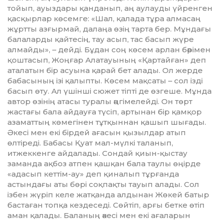
тойып, ауыздары қанданып, аң аулауды үйренген
қасқырлар көсемге: «Шал, қала­да тұра алмасаң
жұртты азғырмай, далаңа өзің тарта бер. Мұндағы
балаларды қай­тесің, тау асып, тас басып жүре
алмайды», – дейді. Бұдан соң көсем арлан бәрімен
қоштасып, Жоңғар Алатауының «Қар­тай­ған» деп
аталатын бір асуына қарай бет алады. Ол жерде
бабасының ізі қалыпты. Көсем мақсаты – сол ізді
басып өту. Ал үшінші сюжет тіпті де өзгеше. Мұнда
автор өзінің атасы туралы әңгімелейді. Он төрт
жастағы бала айдауға түсіп, артынан бір қамқор
азаматтың көмегінен тұтқыннан қашып шығады.
Әкесі мен екі бірдей аға­сын қызылдар атып
өлтіреді. Бабасы Қуат мал-мүлкі таланып,
итжеккенге айдалады. Сондай қиын-қыстау
заманда ақбоз атпен қашқан бала таулы өңірде
«адасып кеттім-ау» деп қиналып тұрғанда
астындағы аты бөрі соқпақты тауып алады. Сол
ізбен жүріп келе жатқанда алдынан Жөкей батыр
бастаған топқа кездеседі. Сөйтіп, арғы бетке өтіп
аман қалады. Баланың әкесі мен екі ағаларын