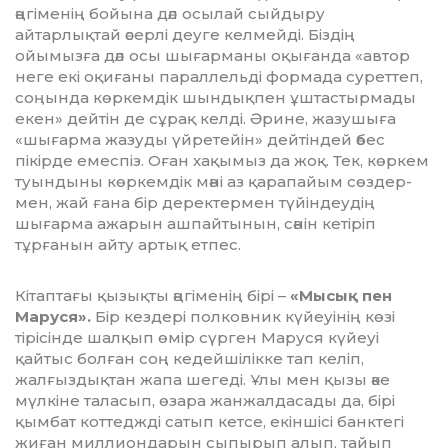
әңгіменің бойына дәл осылай сыйдыру
айтарлықтай әсерлі деуге келмейді. Біздің
ойымызға дәл осы шығарманы оқығанда «автор
неге екі оқиғаны параллельді формада суреттеп,
соңында көркемдік шындықпен ұштас­тыр­мады
екен» дейтін де сұрақ келді. Әрине, жазушыға
«шығарма жазуды үйре­тейін» дейтіндей әбес
пікірде емеспіз. Оған хақымыз да жоқ. Тек, көркем
туындыны көркемдік мәні аз қарапайым сөз­дер­
мен, жай ғана бір деректермен түйін­деудің
шығарма ажарын ашпайтынын, сәнін кетіріп
тұрғанын айту артық етпес.
Кітаптағы қызықты әңгіменің бірі –
«Мысық пен
Маруся».
Бір кездері полковник күйеуінің көзі
тірісінде шалқып өмір сүрген Маруся күйеуі
қайтыс болған соң кедейшілікке тап келіп,
жалғыздықтан жапа шегеді. Ұлы мен қызы әке
мүлкіне та­ласып, өзара жанжалдасады да, бірі
қымбат коттеджді сатып кетсе, екіншісі банктегі
жиған миллиондарын сыпырып алып, тайып