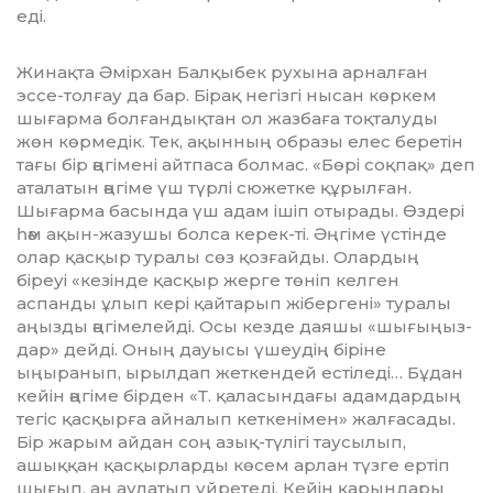
еді.
Жинақта Әмірхан Балқыбек рухына арналған
эссе-толғау да бар. Бірақ негізгі нысан көркем
шығарма болғандықтан ол жазбаға тоқталуды
жөн көрмедік. Тек, ақынның образы елес беретін
тағы бір әңгімені айтпаса болмас. «Бөрі соқпақ» деп
аталатын әңгіме үш түрлі сюжетке құрылған.
Шығарма басында үш адам ішіп отырады. Өздері
һәм ақын-жазушы болса керек-ті. Әңгіме үстінде
олар қасқыр туралы сөз қозғайды. Олардың
біреуі «кезін­де қасқыр жерге төніп келген
аспанды ұлып кері қайтарып жібергені» туралы
аңызды әңгімелейді. Осы кезде даяшы «шығыңыз­
дар» дейді. Оның дауысы үшеудің біріне
ыңыранып, ырылдап жеткендей естіледі… Бұдан
кейін әңгіме бірден «Т. қаласындағы адамдардың
тегіс қасқырға айналып кет­ке­німен» жалғасады.
Бір жарым айдан соң азық-түлігі таусылып,
ашыққан қас­қыр­ларды көсем арлан түзге ертіп
шығып, аң аулатып үйретеді. Кейін қарындары