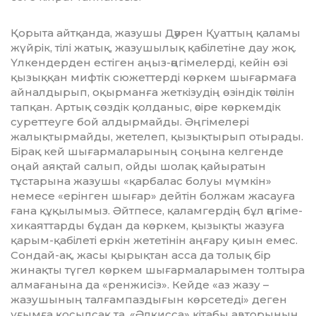
Қорыта айтқанда, жазушы Дәурен Қуаттың қаламы
жүйрік, тілі жатық, жазу­шылық қабілетіне дау жоқ.
Үлкендерден естіген аңыз-әңгімелерді, кейін өзі
қызық­қан мифтік сюжеттерді көркем шығармаға
айналдырып, оқырманға жеткізудің өзін­дік тәсілін
тапқан. Артық сөздік қолданыс, әсіре көркемдік
суреттеуге бой алдырмайды. Әңгімелері
жалықтырмайды, жетелеп, қызықтырып отырады.
Бірақ кей шығар­маларының соңына келгенде
оңай аяқтай салып, ойды шолақ қайыратын
тұстарына жазушы «қарбалас болуы мүмкін»
немесе «ерінген шығар» дейтін болжам жасауға
ғана құқылымыз. Әйтпесе, қаламгердің бұл әңгіме-
хикаяттарды бұдан да көркем, қызықты жазуға
қарым-қабілеті еркін жете­тінін аңғару қиын емес.
Сондай-ақ, жасы қырықтан асса да толық бір
жинақты түгел көркем шығармаларымен толтыра
алмағанына да «ренжисіз». Кейде «аз жазу –
жазушының талғампаздығын көрсетеді» деген
ұғымға қосылсақ та, «Әлқисса» кітабы авторының