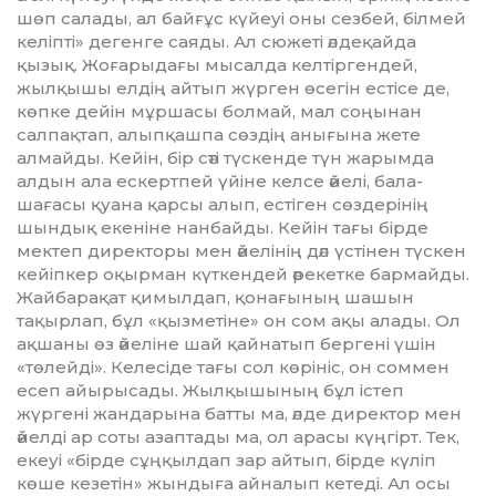
шөп салады, ал байғұс күйеуі оны сезбей, білмей
келіп­ті» дегенге саяды. Ал сюжеті әлдеқайда
қызық. Жоғарыдағы мысалда келтіргендей,
жылқышы елдің айтып жүрген өсегін ес­тісе де,
көпке дейін мұршасы болмай, мал соңынан
салпақтап, алыпқашпа сөздің анығына жете
алмайды. Кейін, бір сәті түскенде түн жарымда
алдын ала ескертпей үйіне келсе әйелі, бала-
шағасы қуана қарсы алып, естіген сөздерінің
шындық екеніне нанбайды. Кейін тағы бірде
мектеп директоры мен әйелінің дәл үстінен түскен
кейіпкер оқырман күткендей әрекетке бармайды.
Жайбарақат қимылдап, қона­ғының шашын
тақырлап, бұл «қызметіне» он сом ақы алады. Ол
ақшаны өз әйеліне шай қайнатып бергені үшін
«төлейді». Ке­ле­сіде тағы сол көрініс, он соммен
есеп айы­рысады. Жылқышының бұл істеп
жүргені жандарына батты ма, әлде директор мен
әйелді ар соты азаптады ма, ол арасы күңгірт. Тек,
екеуі «бірде сұңқылдап зар айтып, бірде күліп
көше кезетін» жын­дыға айналып кетеді. Ал осы