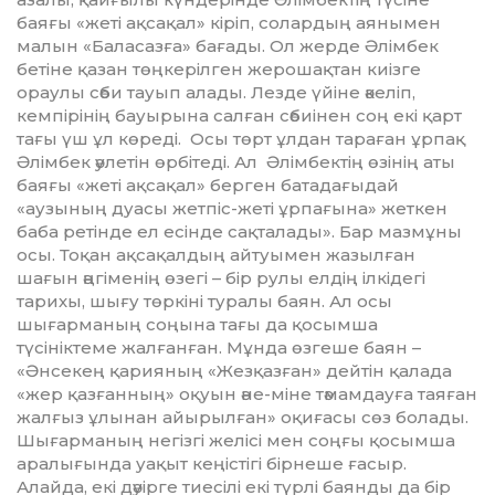
баяғы «жеті ақсақал» кіріп, солардың аянымен
малын «Баласазға» бағады. Ол жерде Әлімбек
бетіне қазан төңкерілген жерошақтан киізге
ораулы сәби тауып алады. Лезде үйіне әкеліп,
кемпірінің бауырына салған сәбиінен соң екі қарт
тағы үш ұл көреді. Осы төрт ұлдан тараған ұрпақ
Әлімбек әулетін өрбітеді. Ал Әлімбектің өзінің аты
баяғы «жеті ақсақал» берген батадағыдай
«аузының дуасы жетпіс-жеті ұрпағына» жеткен
баба ретінде ел есінде сақталады». Бар мазмұны
осы. Тоқан ақсақалдың айтуымен жазылған
шағын әңгіменің өзегі – бір рулы елдің ілкідегі
тарихы, шығу төркіні туралы баян. Ал осы
шығарманың соңына тағы да қосымша
түсініктеме жал­ғанған. Мұнда өзгеше баян –
«Әнсекең қарияның «Жезқазған» дейтін қалада
«жер қазғанның» оқуын әне-міне тәмамдауға таяған
жалғыз ұлынан айырылған» оқи­ға­сы сөз болады.
Шығарманың негізгі желісі мен соңғы қосымша
аралығында уақыт кеңістігі бірнеше ғасыр.
Алайда, екі дәуірге тиесілі екі түрлі баянды да бір