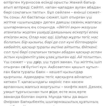
өлтірген Курносов есімді орысты Жөкей батыр
атып өлтіреді. Сөй­тіп, «апан-қаладан ауған абадан
бөрі соқ­па­ғын тапты». Бұл сөйлем – екінші сю­жет­
тің соңы. Ал бастапқы сюжет, ішіп отырған үш
жігітке «шығыңдар» деген дая­шы сөзінің жалғасы
шығарманың ең соңында.
«Әйгілі ақын-жазушы
атанғалы жүрген үшеуді даяшының ескертуі елең
еткізген жоқ. Олар мас еді. Шаһар жұрты тегіс мас
болатын. Бір қызығы, бәрі де сол күні білгендерін
көбейтіп, қасқыр туралы әңгіме айтыпты. Өйткені:
сол түні бөрі соқпағын тапқан абадан қасқыр аспан
астын күңірентіп ұзақ-ұзақ ұлыған еді. Ай толыпты».
Үш сюжет – үш дәуір, үш түрлі заман. Үш жігіттің ішіп
отырған сәті бүгінгі күн. Ақбозатпен қашып құ­тыл­
ған бала туралы баян – кешегі қызыл­дар
қырғыны. Адамдары тегіс қасқырға айналып
кеткен Т. қаласындағы көрініс пен көсем
арланның жалғыз жортуылы – мифтік желі. Демек,
уақыт тұрғысынан тым әріде, есте жоқ ерте
заманда болған оқиға. Мұнда тағы да ақын
Әмірхан Бал­қыбектің шығармашылық қуатының