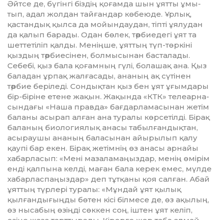
Әйтсе де, бү­­гін­гі біздің қоғамда шын ұятты ұмы­
тып, адал жолдан тайғандар көбеюде. Ұр­лық,
қастандық қылса да мойындаудан, тіпті ұялудан
да қалып барады. Одан бөлек, тәрбиедегі ұят та
шеттетіліп қал­ды. Меніңше, ұяттың түп-төркіні
қыздың тәрбиесінен, болмысынан басталады.
Себебі, қыз бала қоғамның гүлі, болашақ ана. Қыз
баладан ұрпақ жалғасады, ана­ның ақ сүтінен
тәрбие беріледі. Сон­дық­тан қыз бен ұят ұғымдары
бір-біріне ете­­не жақын. Жақында «КТК» телеар­на­­
сындағы «Наша правда» бағдарла­ма­сынан жетім
баланы асырап алған ана ту­ралы көрсетілді. Бірақ
баланың био­ло­гиялық анасы табылғандықтан,
асы­рау­шы ананың баласынан айырылып қалу
қаупі бар екен. Бірақ жетімнің өз ана­сы арнайы
хабарласып: «Мені маза­ла­маңыздар, менің өмірім
енді қалпына кел­ді, маған бала керек емес, мүлде
ха­бар­­ласпаңыздар» деп тұтқаны қоя сал­ған. Абай
ұяттың түрлері туралы: «Мұн­дай ұят қылық
қылғандығыңды бөтен кі­сі білмесе де, өз ақылың,
өз нысабың өзің­­ді сөккен соң, іштен ұят келіп,