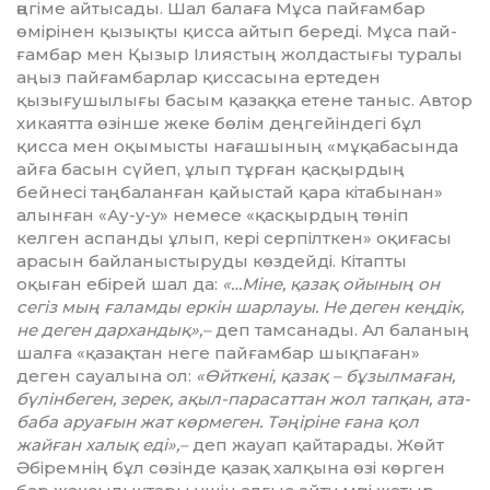
әңгіме айтысады. Шал балаға Мұса пайғамбар
өмірінен қызықты қисса айтып береді. Мұса пай­
ғам­бар мен Қызыр Ілиястың жолдастығы ту­ралы
аңыз пайғамбарлар қиссасына ертеден
қызығушылығы басым қазаққа етене таныс. Автор
хикаятта өзінше жеке бөлім деңгейіндегі бұл
қисса мен оқымыс­ты нағашының «мұқабасында
айға басын сүйеп, ұлып тұрған қасқырдың
бейнесі таңбаланған қайыстай қара кітабынан»
алынған «Ау-y-y» немесе «қасқырдың төніп
келген аспанды ұлып, кері серпілткен» оқиғасы
арасын байланыстыруды көздейді. Кітапты
оқыған ебірей шал да:
«…Міне, қазақ ойының он
сегіз мың ғаламды еркін шарлауы. Не деген кеңдік,
не деген дархан­дық»,–
деп тамсанады. Ал баланың
шалға «қазақтан неге пайғамбар шықпаған»
деген сауалына ол:
«Өйткені, қазақ – бұзыл­маған,
бүлін­беген, зерек, ақыл-парасаттан жол тапқан, ата-
баба аруағын жат көрмеген. Тәңіріне ғана қол
жайған халық еді»,–
деп жауап қайтарады. Жөйт
Әбіремнің бұл сөзінде қазақ халқына өзі көрген