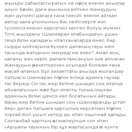
аңызды сабақтастыратын не нәрсе екенін анықтау
қиын. Бәлкім, дала аңызына еліт­кен Жамаудың
жан-дүниесі далаға ғана тиесілі екенін айтқан
автор қала ұғымы­ның бас кейіпкерге жат,
түсініксіз екенін көр­сет­кісі келген болуы мүмкін.
Тіпті, аңыз­­да­ғы «Шахмаран кітабындағы» ұшан-
теңіз білім қаладағы кітапханаларда емес, бар
сырды қойнауына бүккен даланың тауы мен
тасында жатқанын меңзеді ме екен? Амал жоқ,
қаланы жек көріп, далаға тамсануын қоя алмаған
Жамаудың әре­кетте­рінен осындай болжам ғана
жасай аламыз. Бұл хикаяттағы аңызда жыландар
патшасы Шахмаран Мәулім есімді адамға гаухар
тас береді. Ол тас жер бетіне шыққан соң кітапқа
айналатынын және бұл кітапты толық оқыған
адамның білімі шексіз көп болатынын айтады.
Бірақ жер бетіне шық­қан соң «Шахмаранды ұстап
бер» де­ген патшаға қарсылық көрсеткен Мәулім
торғай боп ұшып кетеді де, кітап оқылмай қалады.
Солтанбай қарттың әңгімелеуінше сол кітап
«Аршалы тауының бір құз жартасында әлі күнге