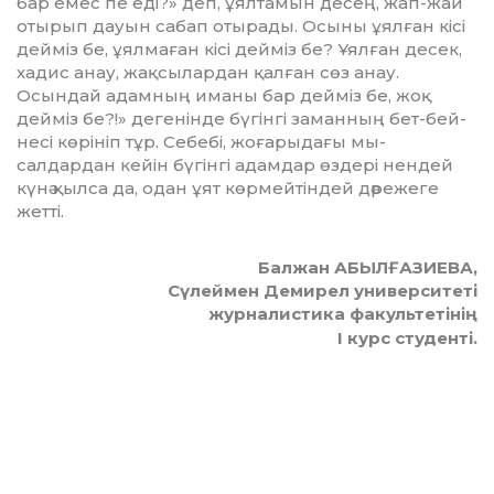
бар емес пе еді?» деп, ұялтамын десең, жап-жай
отырып дауын сабап отырады. Осыны ұял­ған кісі
дейміз бе, ұялмаған кісі дей­міз бе? Ұялған десек,
хадис анау, жақ­сы­лар­дан қалған сөз анау.
Осындай адам­ның иманы бар дейміз бе, жоқ
дейміз бе?!» дегенінде бүгінгі заман­ның бет-бей­
несі көрініп тұр. Себебі, жо­ғарыдағы мы­
салдардан кейін бүгінгі адамдар өз­дері нендей
күнә қылса да, одан ұят көр­мейтіндей дәрежеге
жетті.
Балжан АБЫЛҒАЗИЕВА,
Сүлеймен Демирел университеті
ж
урналистика факультетінің
І курс студенті.