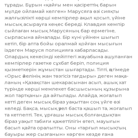
тұрады. Бұрын «қайғы мен қасіреттің барын
мүлде ойламай келген» Марусяға өзі сияқты
жалғызілікті көрші кемпірлер ақыл қосып, үйіне
мысық асы­рау­ға кеңес береді. Клавдия кемпір
сый­ла­ған мысық Марусяның бар ермегіне,
сырласына айналады. Бір күні үйінен шы­ғып
кетіп, бір апта бойы оралмай қойған мы­сығын
іздеген Маруся полицияға хабарласады.
Олардың кекесінді кейіптегі жауабына ашуланған
кемпірлер газетке сұхбат беріп, полиция
қызметкерін жұмыс­тан шығартады. Тіпті, әңгімеде
«Орыс әйе­лінің жан төзгісіз тағдыры» деген ма­қа­
ланың «Қазақстан шекарасынан асып, ашық хат
түрінде көрші мемлекет басшы­сы­ның құзырына
жол тартқаны» да айтылады. Алайда, жоғалып
кетті деген мысық біраз уақыттан соң үйге өзі
келеді. Бақса, мысық әуел баста қашып та, жоғалып
та ­кет­пепті. Тек, ұрғашы мысық болғандықтан
біраз уақыт табиғи қажеттілігін өтеп, мауы­­ғын
басып қайта оралыпты. Оны «тар­ғыл мысықтың
бауыры жер сызғанын» көрген кезде ғана