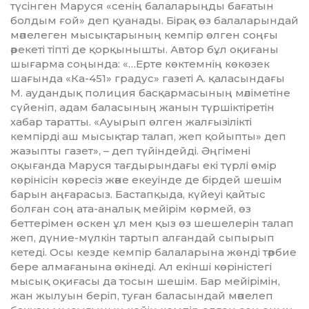
түсінген Маруся «сенің балаларыңды бағатын
болдым ғой» деп қуанады. Бірақ өз балаларындай
мәпеле­ген мысықтарының кемпір өлген соңғы
әрекеті тіпті де қорқынышты. Автор бұл оқиғаны
шығарма соңында: «…Ерте көктемнің көкөзек
шағында «Ка-451» градус» газеті А. қаласындағы
М. аудандық полиция басқармасының мәліметіне
сүйеніп, адам баласының жанын түршік­тіретін
хабар таратты. «Ауырып өлген жалғызілікті
кемпірді аш мысықтар талап, жеп қойыпты» деп
жазыпты газет», – деп түйіндейді. Әңгімені
оқығанда Маруся тағдырындағы екі түрлі өмір
көрінісін көресіз және екеуінде де бірдей шешім
ба­рын аңғарасыз. Бастапқыда, күйеуі қайтыс
болған соң ата-аналық мейірім көрмей, өз
беттерімен өскен ұл мен қыз өз шешелерін талап
жеп, дүние-мүлкін тартып алғандай сыпырып
кетеді. Осы кезде кемпір балаларына жөнді тәрбие
бере алмағанына өкінеді. Ал екінші көріністегі
мысық оқи­ғасы да тосын шешім. Бар мейірімін,
жан жылуын беріп, туған баласындай мәпелеп