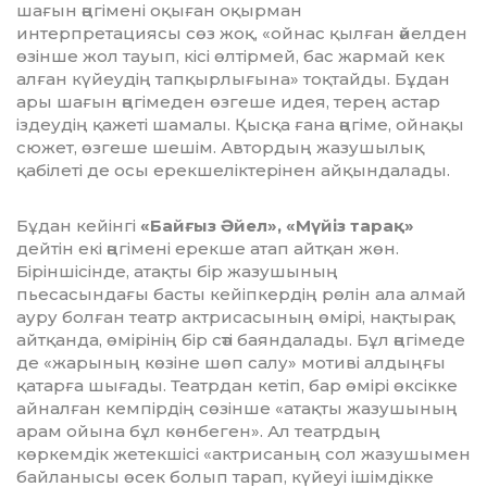
шағын әңгімені оқыған оқырман
интерпретациясы сөз жоқ, «ойнас қылған әйелден
өзінше жол тауып, кісі өлтірмей, бас жармай кек
алған күйеудің тапқырлығына» тоқтайды. Бұдан
ары шағын әңгімеден өзгеше идея, терең астар
іздеудің қажеті шамалы. Қысқа ғана әңгіме, ойнақы
сюжет, өзгеше шешім. Автордың жазушылық
қабілеті де осы ерекшеліктерінен айқын­далады.
Бұдан кейінгі
«Байғыз Әйел», «Мүйіз та­рақ»
дейтін екі әңгімені ерекше атап айт­қан жөн.
Біріншісінде, атақты бір жазу­шының
пьесасындағы басты кейіп­кердің рөлін ала алмай
ауру болған театр актри­са­сының өмірі, нақтырақ
айтқанда, өмірінің бір сәті баяндалады. Бұл әңгімеде
де «жарының көзіне шөп салу» мотиві алдыңғы
қатарға шығады. Театрдан кетіп, бар өмірі өксікке
айналған кемпірдің сө­зін­ше «атақты жазушының
арам ойына бұл көнбеген». Ал театрдың
көркемдік же­тек­шісі «актрисаның сол жазушымен
байланысы өсек болып тарап, күйеуі ішім­дікке