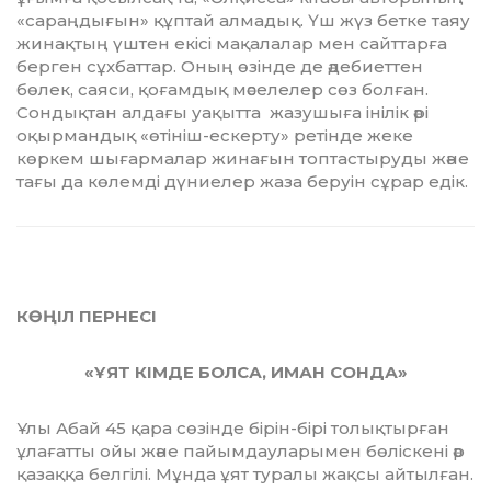
«сараңдығын» құптай алмадық. Үш жүз бетке таяу
жинақтың үштен екісі мақалалар мен сайттарға
берген сұхбаттар. Оның өзінде де әдебиеттен
бөлек, саяси, қоғамдық мәселелер сөз бол­ған.
Сондықтан алдағы уақытта жазушыға інілік әрі
оқырмандық «өтініш-ескерту» ретінде жеке
көркем шығармалар жинағын топтастыруды және
тағы да көлемді дүниелер жаза беруін сұрар едік.
КӨҢІЛ ПЕРНЕСІ
«ҰЯТ КІМДЕ БОЛСА, ИМАН СОНДА»
Ұлы Абай 45 қара сөзінде бірін-бірі то­­лықтырған
ұлағатты ойы және пайым­дау­ларымен бөліскені әр
қазаққа белгілі. Мұн­да ұят туралы жақсы айтылған.