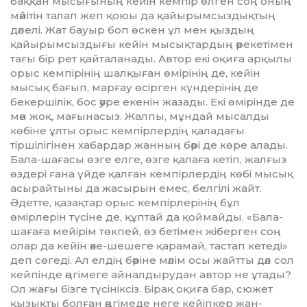
баққан мысығының кейін кемпір өлген соң оның
мәйітін талап жеп қоюы да қайы­рымсыздықтың
дәлелі. Жат бауыр боп өскен ұл мен қыздың
қайырымсыздығы кейін мысықтардың әрекетімен
тағы бір рет қайталанады. Автор екі оқиға арқылы
орыс кемпірінің шалқыған өмірінің де, кейін
мысық бағып, марғау өсірген күн­дерінің де
бекершілік, бос әуре екенін жаза­­ды. Екі өмірінде де
мән жоқ, мағына­сыз. Жалпы, мұндай мысалды
көбіне ұлты орыс кемпірлердің қаладағы
тіршілігінен хабардар жанның бәрі де көре алады.
Бала-шағасы өзге елге, өзге қалаға кетіп, жалғыз
өздері ғана үйде қалған кемпірлердің көбі мысық
асырайтыны да жасырын емес, бел­гілі жайт.
Әдетте, қазақтар орыс кем­пір­лерінің бұл
өмірлерін түсіне де, құптай да қоймайды. «Бала-
шағаға мейірім төк­пей, өз бетімен жіберген соң
олар да кейін әке-шешеге қарамай, тастап кетеді»
деп сөгеді. Ал елдің бәріне мәлім осы жайтты дәл сол
кейпінде әңгімеге айналдырудан автор не ұтады?
Ол жағы бізге түсініксіз. Бірақ оқиға бар, сюжет
қызықты болған әңгімеде неге кейіпкер жан-