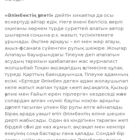
«Әлімбектің әулеті»
дейтін хикаятқа да осы
ескертуді айтар едік. Неге екені белгісіз, әсерлі
оқиғаны көркем түрде суреттей алатын автор
шығарма соңына p.s. жазып, түсініктемеге
ұрынады. Әңгіме арқауы – ел мен жер атауы,
аңыз-әфсанаға сүйенген рулық шежіре. Жоңғар
Алатауы бауырындағы Тілеуке деп аталатын
асудың тарихын қазбалаған жас журналист
жолшыбай Тоқан ақсақалдың әңгімесіне құ­лақ
түреді. Қарттың баяндауынша, Тілеуке адамның
есімі. «Ертеде Әлімбек деген адам жолаушылап
келе жатып жапан түзде «жеті ақсақалға, Қызыр
әулие мен Ғайып ерен пірлерге» кездеседі және
солардан алған «күміс баулы ноқта» арқылы
дәулеті тасы­ған үлкен бір рулы елге айналады.
Бірақ арада уақыт өтіп Әлімбектің еліне шешек
дерті жабысады. Одан өз кіндігінен тараған жеті
бірдей сәбиі де көз жұмып, ақсақал мен кемпірі
екеуінің соқа бастары ғана қалады. Сондай бір
азалы, қайғылы күн­де­рінде Әлімбектің түсіне