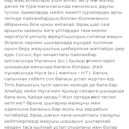
бар жақ­сы­лық­тары үшін алғыс айту мәні жатыр
десек те тура мағынасында нанымсыз, даулы
түсінік. Қазақтарда, мейлі, ежелгі түркілердің арғы
тегінде пайғамбардың болған-болмағанын
Әбіремнің біле қоюы екіталай. Бірақ шал сөзі
арқылы қазақты өзге ұлттардан таза екенін
көрсетуге ұмтылу әсіреұлтшылдық сипатқа жақын.
Әсі­ресе, көркем шығарма­да мұндай түсі­нікке
орын беру жазушылық шеберлікке жатпайды дер
едік. Сосын, бұл хикаяттағы пайғамбар
қиссасында Мұсаның (а.с.) Қызыр әулиені іздеп
шық­қанда жанында баласы болады. (Кей
нұсқасында Мұса (а.с.) жалғыз – Н.Т.). Балық
салынған себетті сол баласы ұстап жүрген еді.
Тіпті, балықтың түсіп қалған кезінде де бала бар.
Алайда, кейін Мұса мен Қызыр сапарға шыққанда
бала жоқ. Қайда қалды? Жол ортада әкесі тастап
кетті ме? Әрине, шы­ғар­­ма мазмұны мен
идеясына баланың бар-жоғы еш зардабын
тигізбейді. Бірақ шағын ғана хикаяттағы санаулы
кейіпкер­лерді жазушы шашауын шығармай,
көзден таса қылмай ұстап отырғаны жөн болар