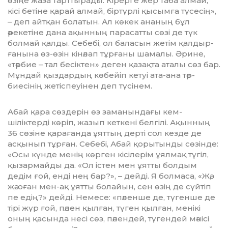
өзіңе жа­­за тарттырады. Кірерге жер таба алмай,
кісі бетіне қарай алмай, біртүрлі қы­сымға түсесің»,
– деп айтқан болатын. Ал көкек ананың бұл
әрекетіне дана ақын­­ның парасатты сөзі де түк
болмай қал­ды. Себебі, ол баласын жетім қал­дыр­
ғанына өз-өзін кінәлап тұрғаны шамалы. Әрине,
«тәрбие – тал бесіктен» деген қа­­зақта аталы сөз бар.
Мұндай қыз­дар­дың көбейіп кетуі ата-ана тәр­
биесінің же­тіспеуінен деп түсінем.
Абай қара сөздерін өз заманындағы кем­
шіліктерді көріп, жазып кеткені бел­гілі. Ақынның
36 сөзіне қарағанда ұят­тың дерті сол кезде де
асқынып тұрған. Се­­бебі, Абай қорытынды сөзінде:
«Осы күн­де менің көрген кі­сілерім ұялмақ түгіл,
қызармайды да. «Ол істен мен ұятты болдым
дедім ғой, енді нең бар?», – дейді. Я болмаса, «Жә,
жә, оған мен-ақ ұят­ты болайын, сен өзің де сүйтіп
пе едің?» дейді. Немесе: «пәленше де, тү­ген­ше де
тірі жүр ғой, пәлен қылған, түген қыл­ған, менікі
оның қасында несі сөз, пәлендей, түгендей мәнісі