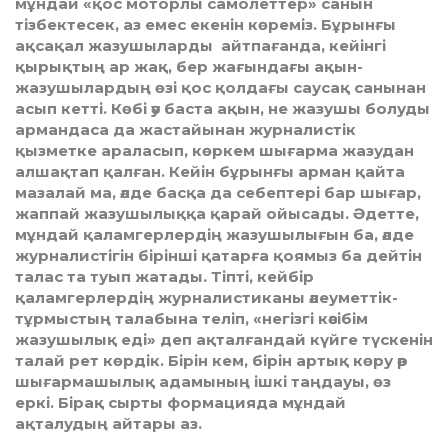
мұндай «қос моторлы самолеттер» санын
тізбектесек, аз емес екенін көреміз. Бұрынғы
ақсақал жазушыларды айтпағанда, кейінгі
қырықтың ар жақ, бер жағындағы ақын-
жазушылардың өзі қос қолдағы саусақ санынан
асып кетті. Көбі әу баста ақын, не жазушы болуды
армандаса да жастайынан журналистік
қызметке араласып, көркем шығарма жазудан
алшақтап қалған. Кейін бұрынғы арман қайта
мазалай ма, әлде басқа да себептері бар шығар,
жаппай жазушылыққа қарай ойысады. Әдетте,
мұндай қаламгерлердің жазушылығын ба, әлде
журналистігін бірінші қатарға қоямыз ба дейтін
талас та туып жатады. Тіпті, кейбір
қаламгерлердің журналистиканы әлеуметтік-
тұрмыстың талабына теліп, «негізгі кәсібім
жазушылық еді» деп ақталғандай күйге түскенін
талай рет көрдік. Бірін кем, бірін артық көру әр
шығармашылық адамының ішкі таңдауы, өз
еркі. Бірақ сырты формацияда мұндай
ақталудың айтары аз.