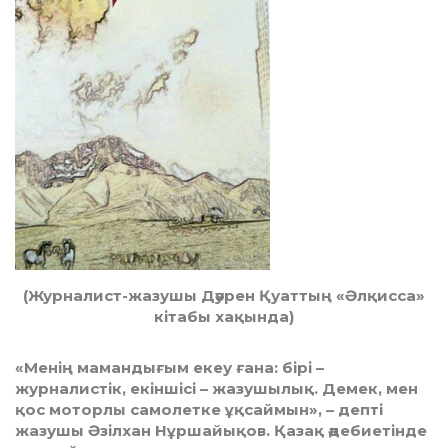
(Журналист-жазушы Дәурен Қуаттың «Әлқисса»
кітабы хақында)
«Менің мамандығым екеу ғана: бірі –
журналистік, екіншісі – жазушылық. Демек, мен
қос моторлы самолетке ұқсаймын», – депті
жазушы Әзілхан Нұршайықов. Қазақ әдебиетінде