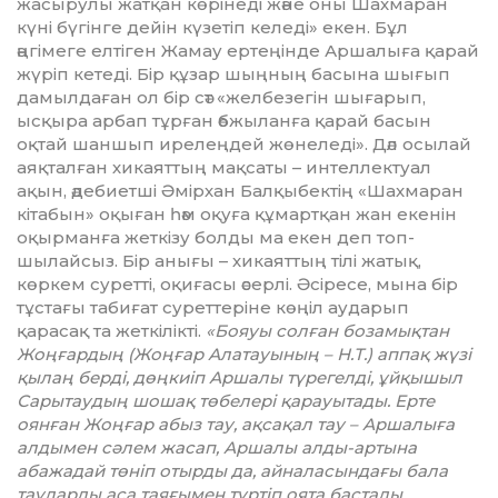
жасырулы жатқан көрінеді және оны Шахмаран
күні бүгінге дейін күзетіп келеді» екен. Бұл
әңгімеге елтіген Жамау ертеңінде Аршалыға қарай
жүріп кетеді. Бір құзар шыңның басына шығып
дамылдаған ол бір сәт «желбезегін шығарып,
ысқыра арбап тұрған әбжыланға қарай басын
оқтай шаншып ирелеңдей жөнеледі». Дәл осылай
аяқталған хикаят­тың мақсаты – интеллектуал
ақын, әде­биет­ші Әмірхан Балқыбектің «Шахмаран
кітабын» оқыған һәм оқуға құмартқан жан екенін
оқырманға жеткізу болды ма екен деп топ­
шылайсыз. Бір анығы – хикаяттың тілі жатық,
көркем суретті, оқиғасы әсерлі. Әсіресе, мына бір
тұстағы табиғат суретте­ріне көңіл аударып
қарасақ та жеткілікті.
«Бояуы солған боза­мықтан
Жоңғардың (Жоңғар Алатауының – Н.Т.) аппақ жүзі
қылаң берді, дөңкиіп Аршалы түрегелді, ұйқышыл
Сарытаудың шошақ төбелері қарауытады. Ерте
оянған Жоңғар абыз тау, ақсақал тау – Аршалыға
алдымен сәлем жасап, Аршалы алды-артына
абажадай төніп отырды да, айнала­сын­дағы бала
тауларды аса таяғымен түр­тіп оята бастады.