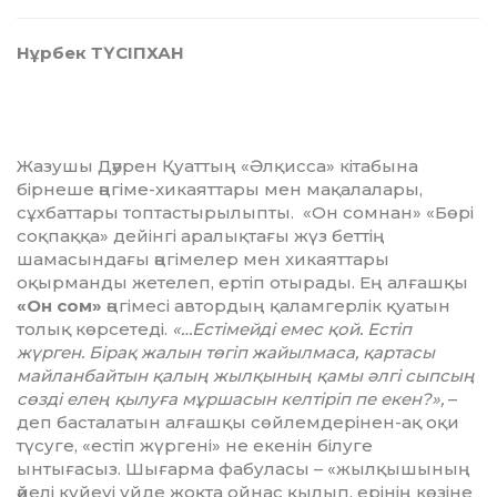
Нұрбек ТҮСІПХАН
Жазушы Дәурен Қуаттың «Әлқисса» кітабына
бірнеше әңгіме-хикаяттары мен мақалалары,
сұхбаттары топтастырылыпты. «Он сомнан» «Бөрі
соқпаққа» дейінгі аралықтағы жүз беттің
шамасындағы әң­гімелер мен хикаяттары
оқырманды жетелеп, ертіп отырады. Ең алғашқы
«Он сом»
әңгімесі автордың қаламгерлік қуатын
толық көрсетеді.
«…Естімейді емес қой. Ес­тіп
жүрген. Бірақ жалын төгіп жайылмаса, қартасы
майланбайтын қалың жылқының қамы әлгі сыпсың
сөзді елең қы­луға мұршасын келтіріп пе екен?»,
–
деп басталатын алғашқы сөйлемдерінен-ақ оқи
түсуге, «естіп жүргені» не екенін бі­луге
ынтығасыз. Шығарма фабуласы – «жылқышының
әйелі күйеуі үйде жоқта ойнас қылып, ерінің көзіне