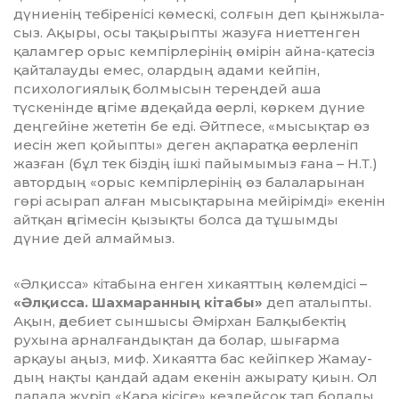
дүние­нің тебіренісі көмескі, солғын деп қын­жы­ла­
сыз. Ақыры, осы тақырыпты жазу­ға ниеттенген
қаламгер орыс кемпір­лері­нің өмі­рін айна-қатесіз
қайталауды емес, олардың адами кейпін,
психология­лық болмысын тереңдей аша
түскенінде әңгіме әлдеқайда әсерлі, көркем дүние
деңгейіне жететін бе еді. Әйтпесе, «мысықтар өз
иесін жеп қойып­ты» деген ақпаратқа әсерленіп
жаз­ған (бұл тек біздің ішкі пайымымыз ғана – Н.Т.)
автордың «орыс кемпірлерінің өз балаларынан
гөрі асырап алған мысықта­рына мейірімді» екенін
айтқан әңгімесін қызықты болса да тұшымды
дүние дей алмаймыз.
«Әлқисса» кітабына енген хикаяттың көлемдісі –
«Әлқисса. Шахмаранның кітабы»
деп аталыпты.
Ақын, әдебиет сыншысы Әмірхан Балқыбектің
рухына арналғандықтан да болар, шығарма
арқауы аңыз, миф. Хикаятта бас кейіпкер Жамау­
дың нақты қандай адам екенін ажырату қиын. Ол
далада жүріп «Қара кісіге» кездей­соқ тап болады