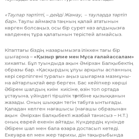
«Таулар тәртіпті, – дейді Жамау, – тау­ларда тәртіп
бар».
Таулы аймақта таңның қалай ататынын
көрген болсаңыз, осы бір сурет көз алдыңызға
көлденең тұра қала­тынын терістей алмайсыз.
Кітаптағы біздің назарымызға іліккен та­ғы бір
шығарма –
«Қызыр әулие мен Мұ­са ғалайассалам»
хикаяты. Бұл туындыда ақын Әмірхан Балқыбектің
образы бар. «Қасқырдың ұлуы арқылы аспанның
кері серпілгені туралы» аңыз шығарма мазм­ұны­
на айтарлықтай әсер берген. Бас кейіп­кер көрші
Әбірем шалдың киім киісіне, өзін топ ортада
ұстауына, үйіндегі тіршілік тәртібіне қызыққанын
жазады. Оның шыққан тегін табуға ынтығады.
Қаладан келген нағашысы (нағашы образынан
ақын Әмірхан Балқыбекті жазбай танисыз – Н.Т.)
оның еврей екенін ай­тады. Күндердің күнінде
Әбірем шал мен бала өзара достасып кетеді.
Екеуара ел мен жер тарихы, дін тақырыбында