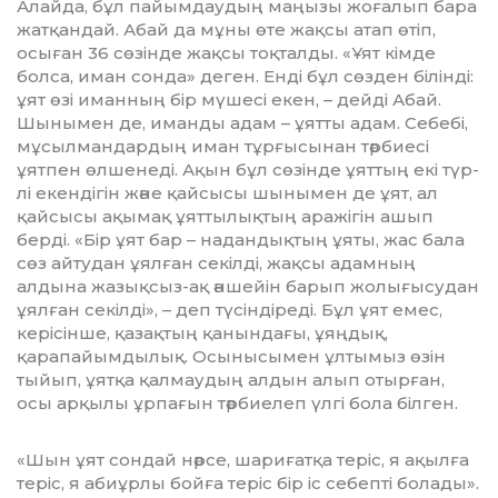
Алай­­да, бұл пайымдаудың маңызы жоға­лып бара
жатқандай. Абай да мұны өте жақ­сы атап өтіп,
осыған 36 сөзінде жақ­сы тоқталды. «Ұят кімде
болса, иман сон­­­­да» деген. Енді бұл сөзден білінді:
ұят өзі иманның бір мүшесі екен, – дейді Абай.
Шынымен де, иманды адам – ұят­­­­­ты адам. Себебі,
мұсылмандардың иман тұрғысынан тәрбиесі
ұятпен өлшенеді. Ақын бұл сөзінде ұяттың екі түр­­
лі екен­дігін және қайсысы шынымен де ұят, ал
қайсысы ақымақ ұяттылықтың ара­жігін ашып
берді. «Бір ұят бар – на­дан­­дықтың ұяты, жас бала
сөз айтудан ұял­ған се­кіл­ді, жақсы адамның
алдына жа­­зықсыз-ақ әншейін барып жолы­ғысу­дан
ұялған секілді», – деп түсіндіреді. Бұл ұят емес,
керісінше, қазақтың қа­нын­дағы, ұяң­дық,
қарапайымдылық. Осынысымен ұлтымыз өзін
тыйып, ұят­қа қал­мау­дың алдын алып отырған,
осы арқылы ұр­­пағын тәрбиелеп үлгі бола білген.
«Шын ұят сондай нәрсе, шариғатқа теріс, я ақылға
теріс, я абиұрлы бойға те­­ріс бір іс себепті болады».