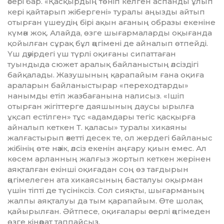
әсері бар. «Қасқырдың төніп келген аспанды ұлып
кері қайтарып жібергені» туралы аңызды айтып
отырған үшеудің бірі ақын ағаның образы екеніне
күмән жоқ. Алайда, өзге шығармаларды оқығанда
қойылған сұрақ бұл әңгімені де айналып өтпейді.
Үш дәуірдегі үш түрлі оқиғаны сипаттаған
туындыда сюжет аралық байланыстың әлсіздігі
байқалады. Жазушының қара­пайым ғана оқиға
араларын байланыстырар «переходтарды»
нанымды етіп жаз­ба­ға­нына налисыз. «Ішіп
отырған жігіттерге даяшының даусы ырылға
ұқсап естілген» тұс «адамдары тегіс қасқырға
айналып кеткен Т. қаласы» туралы хикаяны
жалғас­тырып әкетті десек те, ол жердегі байланыс
жібінің өте нәзік, әлсіз екенін аңғару қиын емес. Ал
көсем арланның жалғыз жортып кеткен жерінен
аяқталған екінші оқиғадан соң өз тағдырын
әңгімелеген ата хикаясы­ның басталуы оқырман
үшін тіпті де түсі­нік­сіз. Сол сияқты, шығарманың
жалпы аяқталуы да тым қарапайым. Өте шолақ
қайырылған. Әйтпесе, оқиғалары әсерлі әңгімеден
өзге кінәрат таппайсыз.