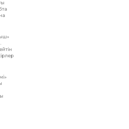
ғы
бта
на
лыш»
.
ейтін
кірлер
мі»
ы
сы