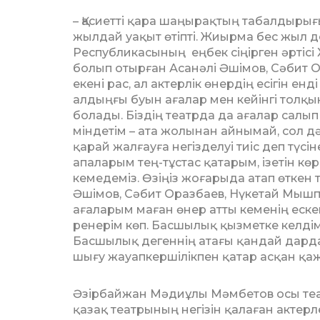
– Қасиетті қара шаңырақтың табал­ды­р
жылдай уақыт өтіпті. Жиырма бес жыл дег
Республика­сы­ның еңбек сіңірген әртіс
болып отырған Асанәлі Әшімов, Сәбит О
екені рас, ал актерлік өнердің есігін ен
алдыңғы буын ағалар мен кейінгі толқы
болады. Біздің театрда да ағалар салып ке
міндетім – ата жолынан айнымай, сол д
қарай жалғауға негіз­де­луі тиіс деп түс
апаларым тең-тұстас қатарым, ізетін кө
кемедеміз. Өзіңіз жо­ға­ры­да атап өткен
Әші­мов, Сәбит Оразбаев, Нүкетай Мыш­п
ағаларым маған өнер атты кеменің ескегін
ренерім көп. Басшылық қызметке келді
Басшылық дегеннің атағы қандай дарда
шығу жауапкершілікпен қатар асқан қаж
Әзірбайжан Мәдиұлы Мәмбетов осы теат
қазақ театрының негізін қалаған актерле