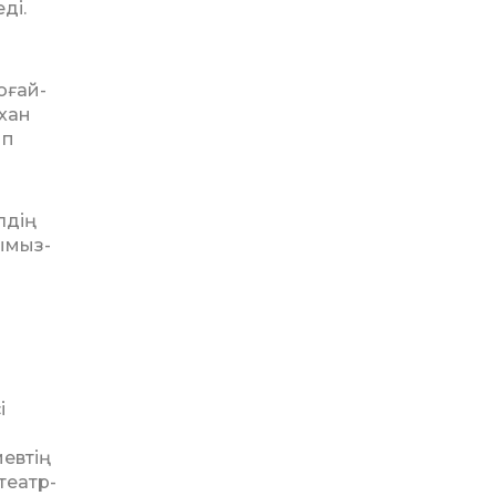
ді.
оғай­
хан
ып
лдің
­­мыз­
і
евтің
театр­