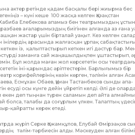
ығына актер ретінде қадам басқалы бері жиырма бес
еніңіз – күні кеше 100 жасқа келген Қазақстан
і Хабиба Еле­­бе­кова апамыз бен театрымыздың ұс­ты
разбаев ағаларымыздың биігі­нен алғанда аз ғана 
ді ашқан жас­тар үшін бірталай уақыт. Кез келген сала
н інілердің арасында жалғасқан ұрпақ сабақтастығ
ткен із, қа­лып­­­тас­тырып кеткен игі дәстүр бар. Ме
әстүрді заманға сай жаңашыл­дықпен ұштастырып, ә
інемін. Бұл жолда ма­ған жол көрсететін осы театрдағ
рсететін іні-қарындас әріптестерім. Барлығымыз бір
 театр корифейлерінің көзін көрген, тәлімін алған Аса
аева, Есмұхан Обаев, Құман Тас­танбеков сынды апа-
 есуді осы күн­ге дейін үйретіп келді. Әлі де олард
м екен деп тыңнан түрен саламын деп айта алмаймы
й болса, талабы да соғұрлым үлкен. Талаптың үдес
ыр-қайратты керек етеді.
рда жүріп Серке Қожамқұлов, Елубай Өмірзақов с
рдің тәлім-тәр­бие­сін алды. Мәскеуден алған білім