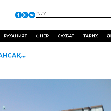
РУХАНИЯТ
ӨНЕР
СҰХБАТ
ТАРИХ
Ә
АНСАҚ…