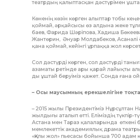
театрдың қалыптасқан дәстүрімен ұштас
Көненің көзін көрген алыптар тобы кеңес
қоймай, әрқайсысы өз алдына жеке тұлғ
баев, Фарида Шәріпова, Хадиша Бө­ке­е
Жантөрин, Әнуар Молдабеков, Асанәлі Ә
қана қоймай, кейінгі ұрпаққа жол көрсетт
Сол дәстүрді көрген, сол дәстүрді та­нығ
азаматы ретінде ары қарай лайықты алып 
ды ұштай беруіміз қажет. Сонда ғана ой
– Осы маусымның ерекшелігіне тоқ­та
– 2015 жылы Президентіміз Нұрсұл­тан
жылдығы аталып өтті. Еліміздің түкпір-түк
Астана мен Тараз қалаларында өт­кені бе
мемлекеттік академия­лық драма театр
«Қилы жол» пьесасы бойынша 700 адам 