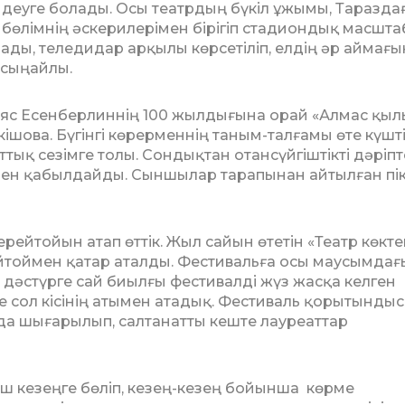
еуге болады. Осы театрдың бүкіл ұжы­мы, Таразда
и бөлімнің әске­рилері­мен бірігіп стадиондық масшта
ды, теледидар арқылы көрсеті­ліп, елдің әр аймағы
 сыңайлы.
яс Есенберлиннің 100 жылды­ғы­на орай «Алмас қы
кішова. Бү­гінгі көрерменнің таным-талғамы өте күшті
ттық сезімге толы. Сондықтан отан­сүйгіштікті дәріпт
н қа­был­дайды. Сыншылар тарапынан ай­тыл­ған пі
йтойын атап өттік. Жыл сайын өте­тін «Театр көкте
йтоймен қатар атал­ды. Фестивальға осы маусымдағ
н дәстүрге сай биылғы фестивалді жүз жасқа келген
 сол кісінің атымен ата­дық. Фестиваль қорытынды
зда шы­ға­рылып, салтанатты кеште лауреаттар
ш кезеңге бөліп, кезең-кезең бой­ын­ша көрме