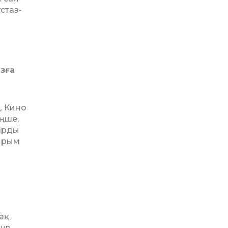
стаз­
ы
ызға
. Кино
­­ше,
ларды
дырым
ақ
Бұл