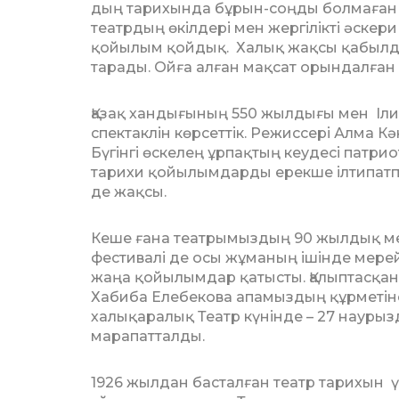
дың тарихында бұрын-соңды болмаған д
театрдың өкіл­дері мен жергілікті әскер
қойы­лым қойдық. Халық жақсы қабыл­да
тарады. Ойға алған мақсат орындалған
Қазақ хандығының 550 жылдығы мен Іли
спектаклін көрсеттік. Режиссері Алма Кә
Бүгінгі өскелең ұрпақтың кеудесі патрио
тарихи қойылымдарды ерекше ілтипатпе
де жақсы.
Кеше ғана театрымыздың 90 жылдық мере
фестивалі де осы жұманың ішінде мере
жаңа қойылымдар қатысты. Қалып­тас­қа
Хабиба Елебекова апамыз­дың құрметіне
халық­ара­лық Театр күнінде – 27 науры
марапатталды.
1926 жылдан басталған театр тарихын ү