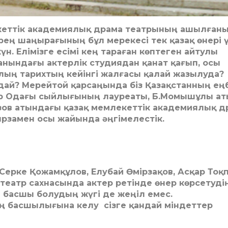
кеттік академиялық драма теат­рының ашылғаны
рең шаңы­рағының бұл мерекесі тек қазақ өнері 
үн. Елі­міз­ге есімі кең тараған көптеген айтулы
а­нындағы актерлік студиядан қанат қағып, осы
лың тарихтың кейінгі жалғасы қалай жазылуда?
ндай? Мерейтой қарсаңында біз Қа­зақ­станның ең­
астар Одағы сыйлығының лауреаты, Б.Момышұлы ат
езов атындағы қазақ мемлекеттік ака­демиялық д
рзамен осы жайында әңгімелестік.
, Серке Қожамқұлов, Елубай Өмірза­қов, Асқар Тоқ
ан театр сахнасында актер ретінде өнер көрсетуді
ға басшы болудың жүгі де жеңіл емес.
басшылығына келу сіз­ге қандай міндеттер