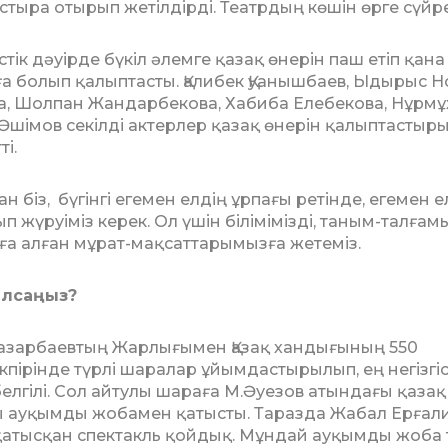
тыра отырып жетілдірді. Театрдың көшін өрге сүйре
тік дәуірде бүкіл әлемге қазақ өне­рін паш етіп қана
а болып қалыптасты. Қалибек Қуанышбаев, Ыдырыс Н
ва, Шолпан Жандарбекова, Хабиба Елебекова, Нұрмұ
шімов секілді актерлер­ қазақ өнерін қалыптасты­р
і.
ан біз, бүгінгі егемен елдің ұрпағы ретінде, егемен е
жүруіміз керек. Ол үшін білімімізді, таным-талға­мы
ға алған мұрат-мақсаттарымызға же­теміз.
л­саңыз?
 Назарбаевтың Жарлығымен Қазақ хандығының 550
пірінде түр­лі шара­лар ұйымдастырылып, ең не­гіз­гіс
л­гілі. Сол айтулы шараға М.Әуезов атын­­да­ғы қазақ
ы ауқымды жобамен қатысты. Таразда Жабал Ерғали
қатысқан спектакль қойдық. Мұндай ауқымды жоба 