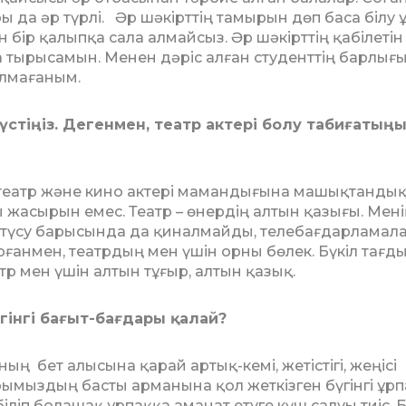
ы да әр түрлі. Әр шәкірттің тамырын дөп баса білу ұ
н бір қалыпқа сала алмайсыз. Әр шә­кірттің қабілетін
ға тырысамын. Ме­нен дәріс алған студенттің барлығ
олмағаным.
үс­тіңіз. Дегенмен, театр актері болу таби­ғатың
театр және кино актері маманды­ғына машықтандық
жасырын емес. Театр – өнердің алтын қазығы. Ме­­­нің
 түсу барысында да қинал­май­ды, телебағдарлама
рғанмен, театрдың мен үшін орны бөлек. Бүкіл тағ­
тр мен үшін алтын тұғыр, ал­тын қазық.
гінгі бағыт-бағдары қалай?
ың бет алысына қарай артық-кемі, жетістігі, жеңісі
ымыздың басты арманына қол жеткізген бүгінгі ұрп
біліп болашақ ұрпаққа аманат етуге күш салуы тиіс. 