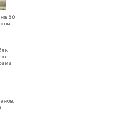
на 90
үшін
бек
ын­
рама
панов,
ң