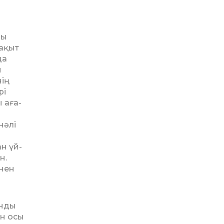
ны
уақыт
да
ы
нің
рі
ы аға-
нәлі
ан үй­
н.
інен
ынды
ін осы