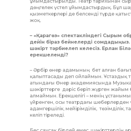
ұйымдастырылды. Театр тарихынан сыр ш
дөңгелек үстел ұйымдастырдық. Бұл шар
қызметкерлері де белсенді түрде қатыс
жоқ.
– «Қарагөз» спек­такліндегі Сырым о
дейін біраз бейнелерді сомда­дыңыз
шәкірт тәрбиелеп ке­лесіз. Ерлан Біл
ерекшеленді?
– Әрбір өнер адамының бет алған бағыты
қалыптасады деп ойлаймын. Ұстаздық т
ат­ын­дағы Өнер академиясында Музыка
шәкірттерге дәріс бе­ріп жүрген жайым
алмаймын. Ерекшелігі – менің ұстанымым
үйренген, осы театрдағы ше­бер­лерден 
адамгершілік, мейі­­­рім­­ділік, төзімділ
келіп тіреледі.
Бес саусақ бірдей емес, шәкірттердің ә