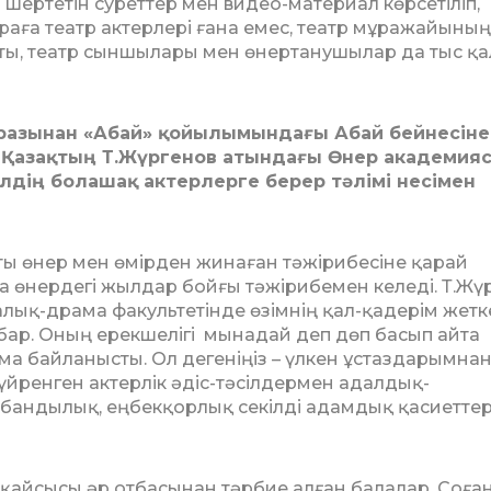
ертетін суреттер мен видео-материал көрсетіліп,
аға театр актерлері ғана емес, театр мұражайының
­ты, театр сыншылары мен өнертанушы­лар да тыс қ
б­ра­зынан «Абай» қойылымындағы Абай бейнесіне
. Қазақтың Т.Жүргенов атындағы Өнер академия
әлдің болашақ актерлер­ге берер тәлімі несімен
 өнер мен өмірден жинаған тә­жір­­ибесіне қарай
а өнердегі жылдар бойғы тәжірибемен келеді. Т.Жү
­лық-драма факультетінде өзімнің қал-қадерім жет
 бар. Оның ерекше­лігі мынадай деп дөп басып айта
а байланысты. Ол дегеніңіз – үлкен ұстаз­да­рым­на
үйренген актерлік әдіс-тәсіл­дер­мен адалдық-
ік, табандылық, еңбекқорлық секілді адамдық қасиет­те
рқайсысы әр отбасынан тәрбие алған ба­лалар. Соға