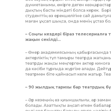
дүниетанымы, өмір­ге деген көзқарастар
дық­тың басты міндеті болса керек. Бәрі
студенттің өз ерек­ше­лігіне сай дамыту
маған ұқсап шықса, онда менің ұстаз б
– Соңғы кездері біраз телесериалға т
жақын секілді…
– Өнер академиясының қабырға­сын­да 
актерліктің түп тамыры театрда жатқаны 
театрды жақсы меңгерген ак­тер киноға
да кәсіби тұрғыда жүргізе алады. Дейтұ
театрмен біте қайнасып келе жа­тыр. Теа
– 90 жылдық тарихы бар театрдың бү
– Әр кезеңнің өз қиыншылығы, әр заманн
болады. Азаттықты аңсап өткен бабалар
енді сол бақытты баянды етуге, қадірін 