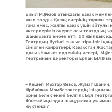
Биыл М.Әуезов атындағы қазақ мемле
жыл толды. Қазақ өнерінің тарихы те
ғана емес, жалпы қазақ үшін айту­лы к
актерлеріміз өнерге осы театр­дың ж
шаңырақта еңбек етті. 90 жылдық қа
Театр­дың бүгін­гі тыныс-тіршілігі қа
сіңірген қай­рат­кері, Қазақстан Ж
дағы «Намыс» орденінің иегері, М.Әу
театрының директоры Ерлан БІЛӘЛ мы
– Кешегі Мұхтар Әуезов, Жұмат Ша­нин
Әзірбайжан Мәм­бетов­тердің ізі қалғ
орны бөлек екені белгілі. Бұл театр
Жастайыңыздан шың­далған ұжымның 
жүктейді?