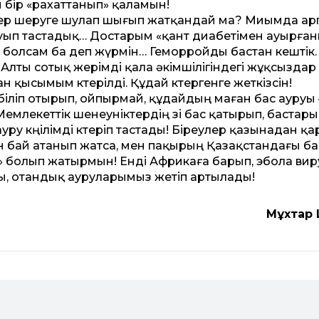
й бір «рахат­танып» қаламын!
ейлер шеруге шулап шығып жатқандай ма? Миымда ар
уып тастадық… Достарым «қант диабетімен ауырға
жа болсам ба деп жүрмін… Геморройды бастан кештік
. Алты сотық жерімді қала әкімшілігіндегі жұқсыздар
н қысымым көтерілді. Құдай көтергенге жеткізсін!
п-біліп отырып, ойпырмай, құдайдың маған бас ауруы 
млекет­тік шенеуніктердің өзі бас қатырып, бастар
у көңілімді көтеріп тастады! Біреулер қазынадан қ
ен бай атанып жатса, мен пақырың Қазақ­стандағы б
й» болып жатырмын! Енді Африкаға барып, эбола ви
, отандық ауруларымыз жетіп артылады!
Мұхтар