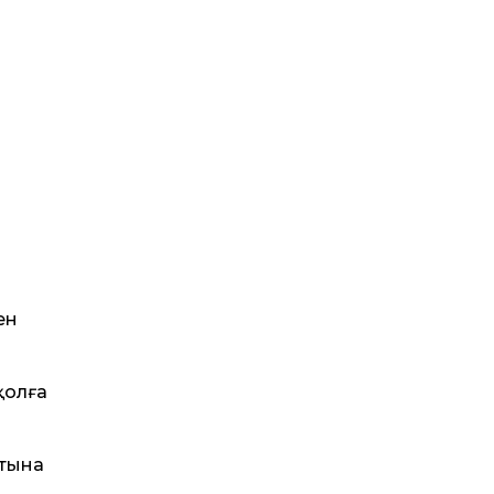
ен
қолға
стына