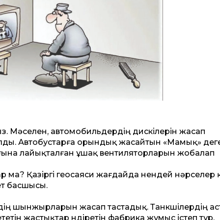
ймыз. Мәселен, автомобильдердің дискілерін жасап
лды. Автобустарға орындық жасайтын «Мамық» дег
ағына лайықталған ұшақ вентиляторларын жобалап
р ма? Қазіргі гео­саяси жағдайда нендей нәрселер 
ет басшысы.
ердің шынжырларын жасап тастадық. Танкшілердің а
тетін жастықтар өндіретін фабрика жұмыс істеп тұр.