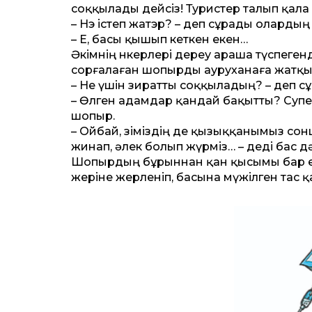
соққылады дейсіз! Туристер талып қала
– Нэ істеп жатэр? – деп сұрады оларды
– Е, басы қышып кеткен екен…
Әкімнің нөкерлері дереу араша түспеген
сорғалаған шопырды ауруханаға жатқыз
– Не үшін зират­ты соққыладың? – деп с
– Өлген адамдар қандай бақыт­ты? Супер 
шопыр.
– Ойбай, өзіміздің де қызыққанымыз сонша
жинап, әлек болып жүрміз… – деді бас дә
Шопырдың бұрыннан қан қысымы бар екен
жеріне жерленіп, басына мүжілген тас 