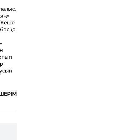
палыс.
ның»
. Кеше
 басқа
–
ын
арпып
ар
русын
 ШЕРІМ