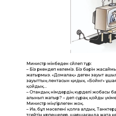
Министр мінбеден сөйлеп тұр:
– Біз өркендеп келеміз. Біз бәрін жаса
жатырмыз. «Домалақ» деген зауыт ашы
зауыт­тың лентасын қидық. «Бойнг» ұш
қойдық…
– Отандық өнімдердің күрделі жобасы ба
алынып жатыр? – деп сұрақ қойды үкім
Министр міңгірлеген жоқ.
– Иә, бұл мәселені қолға алдық. Танкт
төсейтін көрпешелер, шаршағанда жата ке