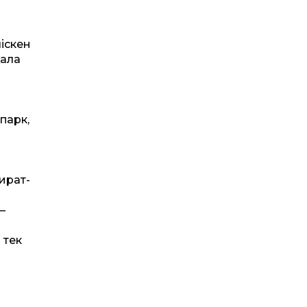
ліскен
қала
апарк,
зират­
–
 тек