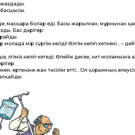
 жаздады.
ң басшысы.
де, масқара болар еді. Басы жарылған, мұрнынан қа
ды. Бас дәрігер:
ұрайды.
молада өмір сүргім келді! Өлгім келіп кеткені… – дей
, өлгіміз келіп кетеді. Өлейік десек, хит моламызға 
рігер.
, ертеңіне жан тәсілім ет­ті… Ол қорымның елеусіз
қалқайды.