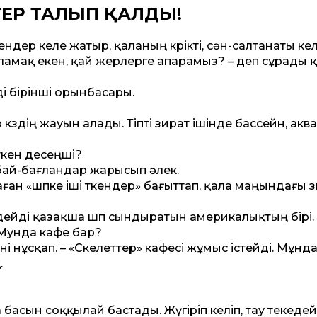
ТЕР ТАЛЫП ҚАЛДЫ!
ндер келе жатыр, қаланың көрікті, сән-салтанаты ке
мақ екен, қай жерлерге апарамыз? – деп сұрады 
еді бірінші орынбасары.
р көздің жауын алады. Тіпті зират ішінде бассейн, акв
еткен десеңші?
 бай-бағландар жарысып әлек.
таған «шөпке іші өткендер» бағыт­тап, қала маңындағы 
 дейді қазақша шөп сындыратын америкалықтың бірі. 
Мунда кафе бар?
фені нұсқап. – «Скелет­тер» кафесі жұмыс істейді. Мұнда
.
а басын соққылай бастады. Жүгіріп келіп, тау текедей