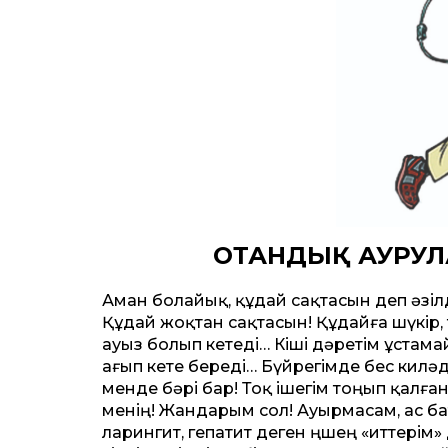
ОТАНДЫҚ АУРУЛ
Аман болайық, құдай сақтасын деп әзі
Құдай жоқтан сақтасын! Құдайға шүкір, т
ауыз болып кетеді… Кіші дәретім ұстама
ағып кете береді… Бүйрегімде бес киләдә
менде бәрі бар! Тоқ ішегім тоңып қалға
менің! Жандарым сол! Ауырмасам, ас бат
ларингит, гепатит деген өңшең «ит­тері