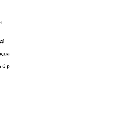
н
ді
ақша
 бір