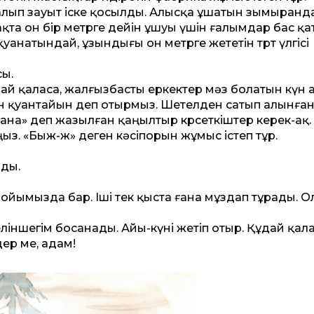
 алып зауыт іске қосылды. Алысқа ұшатын зымыранд
қта он бір метрге де­йін ұшуы үшін ғалымдар бас қ
уанатындай, ұзындығы он метрге жететін төрт үлгісі
сы.
ұдай қаласа, жалғызбасты еркектер мәз болатын күн 
н қуантайын деп отырмыз. Шетелден сатып алынға
ана» деп жазылған қаңылтыр көрсеткіштер керек-ақ
ыңыз. «Быж-ж» деген кәсіпорын жұмыс істеп тұр.
ады.
ойымызда бар. Іші тек қыста ғана мұздап тұрады. О
іншегім босанады. Айы-күні жетіп отыр. Құдай қала
ер ме, адам!