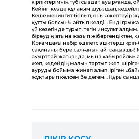
кірпіктерімнің түбі сыздап ауырғанда, о
Ке­йінгі кез­де құлағым шуылдап, кед
Кеше менингит болып, оны әжептеуір ж
құт­ты болсын!» айтып келді… Енді гры
үй кезегінде тұрып, тегін инсульт алдым
біреудің атына жазып жібергендіктен, қа
Қоғамдағы небір әділетсіздіктерді көрі
сақинаны бере салғанын айтсаңызшы! Ме
ауыртпай жатқанда, мына «абыройлы» аур
жеп, кедейдің малын тартып жеп, шіріг
ауруды бойыма жинап алып, іріген «ба
жұқтырып келсем бе дегем… Құрысыншы
ПІКІР ҚОСУ