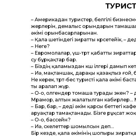
ТУРИС
– Америкадан туристер, белгілі бизнесме
жерлерін, демалыс орындарын тамашала
әкімі орынбасарларынан.
– Қала шетіндегі зират­ты көрсетейік, – д
– Неге?
– Евромолалар, үш-төрт қабат­ты зират­та
су бұрқақтар бар.
– Біздің қаламыздан көш ілгері дамып к
– Иә, мақтаншақ, дарақы қазақпыз ғой,
Не керек, төрт-бес туристі қала әкімі бас
ты аралап жүр.
– О-о, олгендер томаша турады экен? –
Мрамор, алтын жалатылган кабирлер… 
– Бар, бар, – деді әкім қарсы бет­тегі ка
аруақтар тамақтанады. Бізге рұқсат жоқ
– О-о, бассейн?
– Иә, скелет­тер шомылсын деп…
Бір кез­де, қала әкімінің шопыры зиратқ