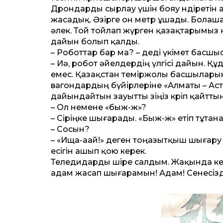
Дрондарды сырлау үшін бояу өндіретін
жасадық. Әзірге он метр ұшады. Болаша
әлек. Той тойлап жүрген қазақтарымыз қ
дайын болып қалды.
– Робот­тар бар ма? – деді үкімет басшы
– Иә, робот әйелдердің үлгісі дайын. Қ
емес. Қазақ­стан теміржолы басшылары
вагондардың бүйірлеріне «Алматы – Аст
дайындайтын зауыт­ты өзіңіз көріп қайт­т
– Ол немене «быж-ж»?
– Сіріңке шығарады. «Быж-ж» етіп тұтан
– Сосын?
– «Ища-аай!» деген тоңазытқыш шығару 
есігін ашып қою керек.
Теледидарды өшіре салдым. Жақында кел
адам жасап шығарамын! Адам! Сенесізд