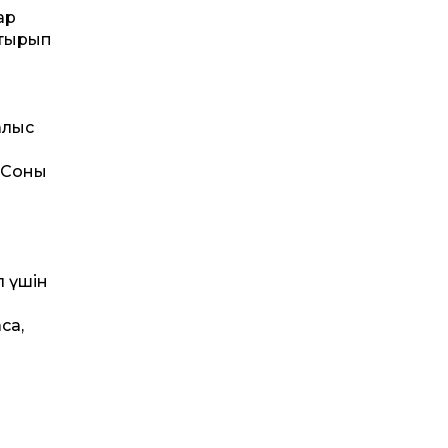
ар
атырып
алыс
н
. Соны
л үшін
са,