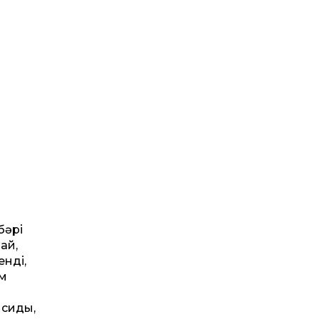
бәрі
ай,
енді,
ім
ысиды,