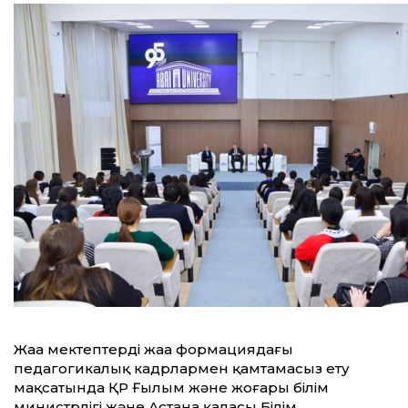
Жаңа мектептерді жаңа формациядағы
педагогикалық кадрлармен қамтамасыз ету
мақсатында ҚР Ғылым және жоғары білім
министрлігі және Астана қаласы Білім