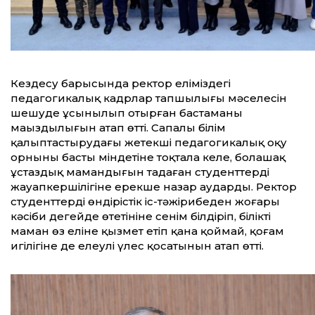
Кездесу барысында ректор еліміздегі
педагогикалық кадрлар тапшылығы мәселесін
шешуде ұсынылып отырған бастаманың
маңыздылығын атап өтті. Сапалы білім
қалыптастырудағы жетекші педагогикалық оқу
орнының басты міндетіне тоқтала келе, болашақ
ұстаздық мамандығын таңдаған студенттердің
жауапкершілігіне ерекше назар аударды. Ректор
студенттердің өндірістік іс-тәжірибеден жоғары
кәсіби деңгейде өтетініне сенім білдіріп, білікті
маман өз еліне қызмет етіп қана қоймай, қоғам
игілігіне де елеулі үлес қосатынын атап өтті.