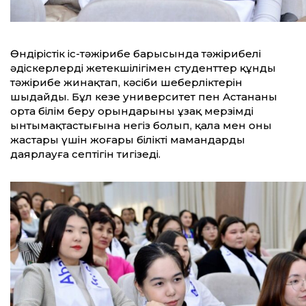
Өндірістік іс-тәжірибе барысында тәжірибелі
әдіскерлердің жетекшілігімен студенттер құнды
тәжірибе жинақтап, кәсіби шеберліктерін
шыңдайды. Бұл кезең университет пен Астананың
орта білім беру орындарының ұзақ мерзімді
ынтымақтастығына негіз болып, қала мен оның
жастары үшін жоғары білікті мамандарды
даярлауға септігін тигізеді.