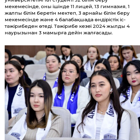
мекемесінде, оның ішінде 11 лицей, 13 гимназия, 1
жалпы білім беретін мектеп, 3 арнайы білім беру
мекемесінде және 4 балабақшада өндірістік іс-
тәжірибеден өтеді. Тәжірибе кезеңі 2024 жылдың 4
наурызынан 3 мамырға дейін жалғасады.