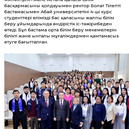
басқармасының қолдауымен ректор Болат Тілептің
бастамасымен Абай университетінің 4-ші курс
студенттері еліміздің бас қаласының жалпы білім
беру ұйымдарында өндірістік іс-тәжірибеден
өтеді. Бұл бастама орта білім беру мекемелерін
білікті және ынталы мұғалімдермен қамтамасыз
етуге бағытталған.