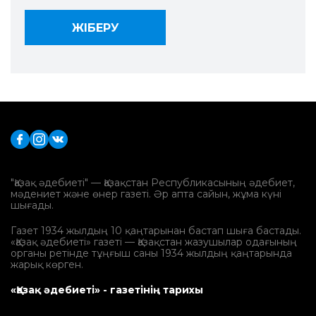
"Қазақ әдебиеті" — Қазақстан Республикасының әдебиет,
мәдениет және өнер газеті. Әр апта сайын, жұма күні
шығады.
Газет 1934 жылдың 10 қаңтарынан бастап шыға бастады.
«Қазақ әдебиеті» газеті — Қазақстан жазушылар одағының
органы ретінде тұңғыш саны 1934 жылдың қаңтарында
жарық көрген.
«Қазақ әдебиеті» - газетінің тарихы