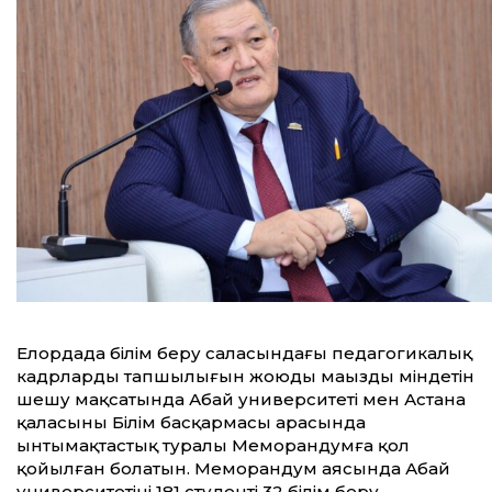
Елордада білім беру саласындағы педагогикалық
кадрлардың тапшылығын жоюдың маңызды міндетін
шешу мақсатында Абай университеті мен Астана
қаласының Білім басқармасы арасында
ынтымақтастық туралы Меморандумға қол
қойылған болатын. Меморандум аясында Абай
университетінің 181 студенті 32 білім беру