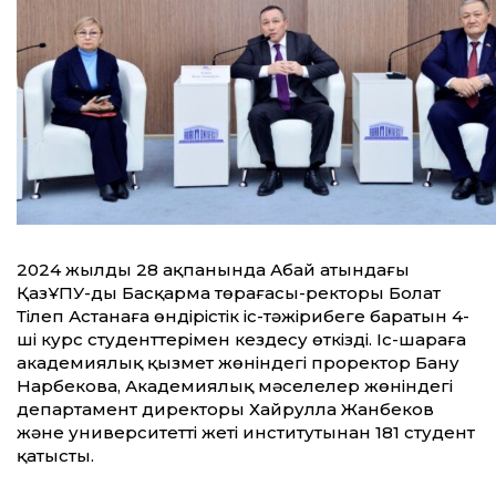
2024 жылдың 28 ақпанында Абай атындағы
ҚазҰПУ-дың Басқарма төрағасы-ректоры Болат
Тілеп Астанаға өндірістік іс-тәжірибеге баратын 4-
ші курс студенттерімен кездесу өткізді. Іс-шараға
академиялық қызмет жөніндегі проректор Бану
Нарбекова, Академиялық мәселелер жөніндегі
департамент директоры Хайрулла Жанбеков
және университеттің жеті институтынан 181 студент
қатысты.