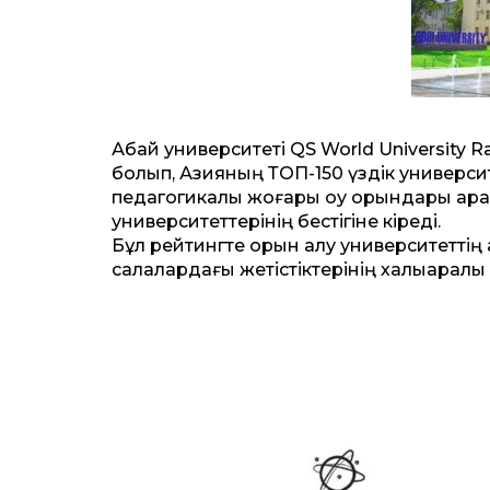
Абай университеті QS World University R
болып, Азияның ТОП-150 үздік университ
педагогикалық жоғары оқу орындары арас
университеттерінің бестігіне кіреді.
Бұл рейтингте орын алу университеттің
салалардағы жетістіктерінің халықарал