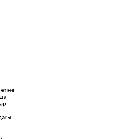
етіне
рда
тар
ндағы