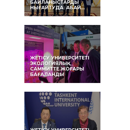
БАЙЛАНЫСТАРДЫ
НЫҒАЙТУДА: АБАЙ…
ЖЕТІСУ УНИВЕРСИТЕТІ
ЭКОЛОГИЯЛЫҚ
САММИТТЕ ЖОҒАРЫ
БАҒАЛАНДЫ