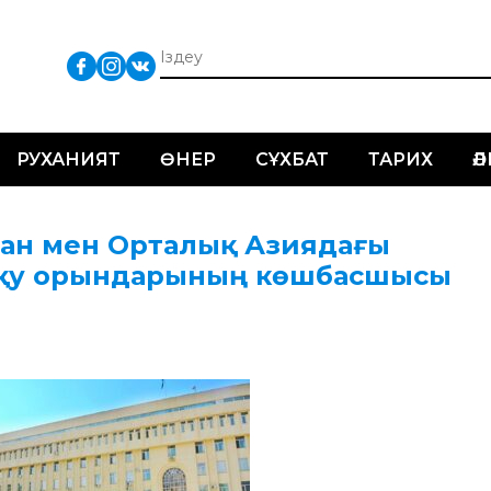
РУХАНИЯТ
ӨНЕР
СҰХБАТ
ТАРИХ
Ә
стан мен Орталық Азиядағы
оқу орындарының көшбасшысы