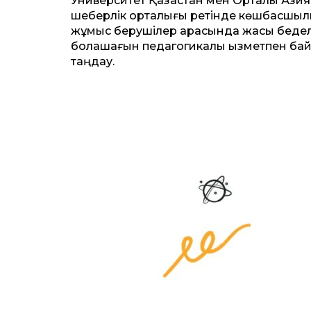
Университет Қазақстан мен Орталық Аз
шеберлік орталығы ретінде көшбасшылықт
жұмыс берушілер арасында жақсы беделге
болашағын педагогикалық қызметпен бай
таңдау.