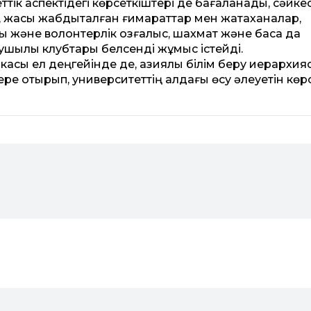
тік аспектідегі көрсеткіштері де бағаланады, сәйке
, жақсы жабдықталған ғимараттар мен жатақханалар,
 және волонтерлік қозғалыс, шахмат және басқа да
ушылық клубтары белсенді жұмыс істейді.
касы ел деңгейінде де, азиялық білім беру иерархи
е отырып, университеттің алдағы өсу әлеуетін көрс