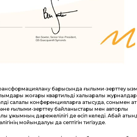
 трансформациялану барысында ғылыми-зерттеу қызм
алымдары жоғары квартильді халықаралық журналда
лді салалық конференцияларға қатысуда, сонымен қа
не ғылыми-зерттеу байланыстары мен авторлық
лық ұжымның дәрежелілігі де өсіп келеді. Абай аты
ігінің мойындалуы да септігін тигізуде.