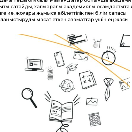
иядағы педагогикалық мамандықтар бойынша академи
ы сақтайды, халықаралық академиялық қоғамдастықта
 ие, жоғары жұмысқа қабілеттілік пен білім сапасы
ланыстыруды мақсат еткен азаматтар үшін ең жақсы