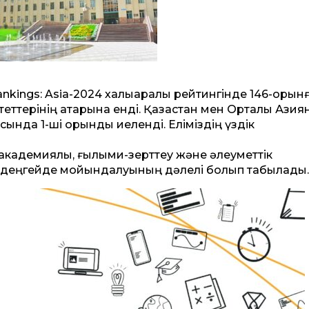
ankings: Asia-2024 халықаралық рейтингінде 146-орын
еттерінің қатарына енді. Қазақстан мен Орталық Ази
ында 1-ші орынды иеленді. Еліміздің үздік
 академиялық, ғылыми-зерттеу және әлеуметтік
ық деңгейде мойындалуының дәлелі болып табылады.