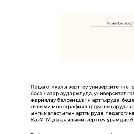
Педагогикалық зерттеу университетіне
баса назар аударылуда, университет ғ
жариялау белсенділігін арттыруда, беде
ғылыми монографияларды шығаруда жә
ынтымақтастығын арттыруда, педагогика
ҚазҰПУ-дың ғылыми-зерттеу құрамдас бөл