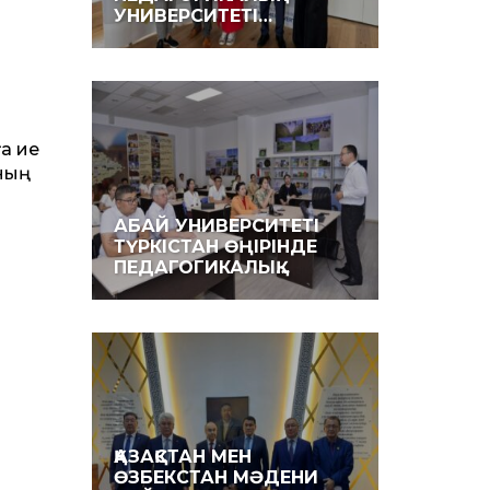
УНИВЕРСИТЕТІ…
ға ие
яның
АБАЙ УНИВЕРСИТЕТІ
ТҮРКІСТАН ӨҢІРІНДЕ
ПЕДАГОГИКАЛЫҚ…
ҚАЗАҚСТАН МЕН
ӨЗБЕКСТАН МӘДЕНИ