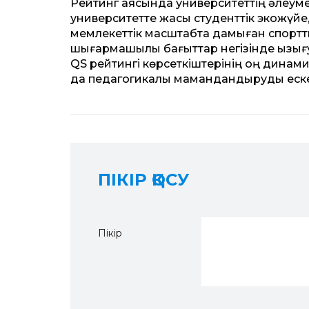
Рейтинг аясында университеттің әлеумет
университетте жақсы студенттік экожүйе
мемлекеттік масштабта дамыған спорттық
шығармашылық бағыттар негізінде қызығ
QS рейтингі көрсеткіштерінің оң динами
да педагогикалық мамандандыруды ескер
ПІКІР ҚОСУ
Пікір