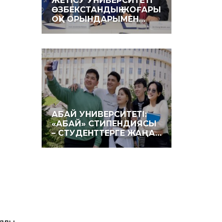
ЖЕТІСУ УНИВЕРСИТЕТІ
ӨЗБЕКСТАНДЫҚ ЖОҒАРЫ
ОҚУ ОРЫНДАРЫМЕН…
АБАЙ УНИВЕРСИТЕТІ:
«АБАЙ» СТИПЕНДИЯСЫ
– СТУДЕНТТЕРГЕ ЖАҢА…