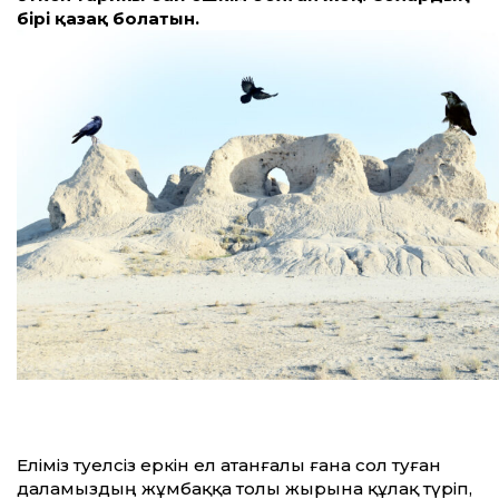
бірі қазақ болатын.
Еліміз тәуелсіз еркін ел атанғалы ғана сол туған
даламыздың жұмбаққа толы жырына құлақ түріп,