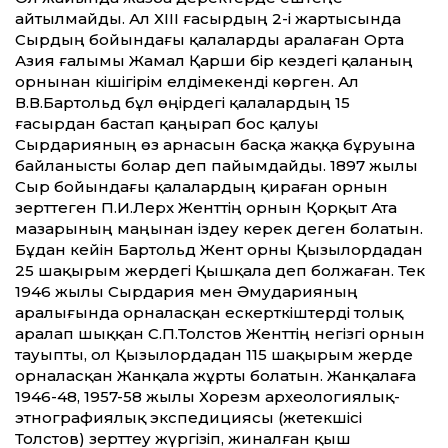
айтылмайды. Ал ХІІІ ғасырдың 2-і жартысында
Сырдың бойындағы қалаларды аралаған Орта
Азия ғалымы Жамал Қарши бір кездегі қаланың
орнынан кішігірім елдімекенді көрген. Ал
В.В.Бартольд бұл өңірдегі қалалардың 15
ғасырдан бастап қаңырап бос қалуы
Сырдарияның өз арнасын басқа жаққа бұруына
байланысты болар деп пайымдайды. 1897 жылы
Сыр бойындағы қалалардың қираған орнын
зерттеген П.И.Лерх Женттің орнын Қорқыт Ата
мазарының маңынан іздеу керек деген болатын.
Бұдан кейін Бартольд Жент орны Қызылордадан
25 шақырым жердегі Қышқала деп болжаған. Тек
1946 жылы Сырдария мен Әмударияның
аралығында орналасқан ескерткіштерді толық
аралап шыққан С.П.Толстов Женттің негізгі орнын
тауыпты, ол Қызылордадан 115 шақырым жерде
орналасқан Жанқала жұрты болатын. Жанқалаға
1946-48, 1957-58 жылы Хо­резм археологиялық-
этнографиялық экспедициясы (жетекшісі
Толстов) зерттеу жүргізіп, жиналған қыш