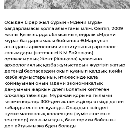
Осыдан бірер жыл бұрын «Мәдени мұра»
бағдарламасы қолға алынғаны мәлім. Сөйтіп, 2009
жылы Қызылорда облысының өңірлік «Мәдени
мұра» бағдарламасы бойынша Ә.Марғұлан
атындағы археология институтының археолог-
ғалымдары (жетекшісі К.М.Байпақов)
ортағасырлық Жент (Жанқала) қаласына
археологиялық қазба жұмыстарын жүргізіп жатыр
дегенді баспасөзден оқып қуанып қалдық. Ке­йін
қазба жұмыстарының нәтижесінде қала
қойнауынан оның мәдени экономикалық
дамуының жарқын дәлелі болатын көптеген
олжалар табылды. Мұражай қорына ғылыми
қызметкерлер 300-ден астам жәдігер өткізді деген
хабарды естіп ел қуанды. Олардың ішіндегі
нумизматикалық коллекция (күміс және мыс
теңгелер) халқымыздың баға тарихи байлығы
деп айтуымызға әбден болады.