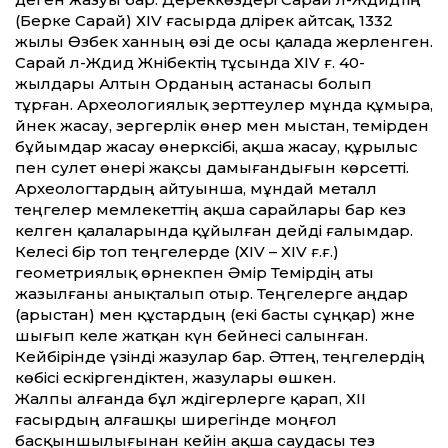
(Берке Сарай) ХІV ғасырда дәлірек айтсақ, 1332
жылы Өзбек ханның өзі де осы қалада жерленген.
Сарай әл-Жәдид Жәнібектің тұсында ХІV ғ. 40-
жылдары Алтын Орданың астанасы болып
тұрған. Археологиялық зерттеулер мұнда құмыра,
әйнек жасау, зергерлік өнер мен мыстан, темірден
бұйымдар жасау өнеркәсібі, ақша жасау, құрылыс
пен сәулет өнері жақсы дамығандығын көрсетті.
Археологтардың айтуынша, мұндай металл
теңгелер мемлекеттің ақша сарайлары бар кез
келген қалаларында құйылған дейді ғалымдар.
Келесі бір топ теңгелерде (ХІV – ХІV ғ.ғ.)
геометриялық өрнекпен Әмір Темірдің аты
жазылғаны анықталып отыр. Теңгелерге аңдар
(арыстан) мен құстардың (екі басты сұңқар) және
шығып келе жатқан күн бейнесі салынған.
Кейбірінде үзінді жазулар бар. Әттең, теңгелердің
көбісі ескіргендіктен, жазулары өшкен.
Жалпы алғанда бұл жәдігерлерге қарап, ХІІ
ғасырдың алғашқы ширегінде моңғол
басқыншылығынан кейін ақша саудасы тез