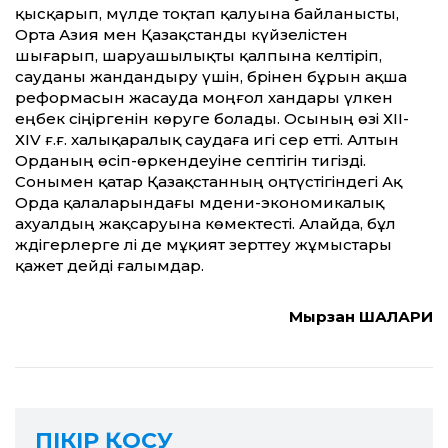
қысқарып, мүлде тоқтап қалуына байланысты,
Орта Азия мен Қазақстанды күйзелістен
шығарып, шаруашылықты қалпына келтіріп,
сауданы жандандыру үшін, бәрінен бұрын ақша
реформасын жасауда моңғол хандары үлкен
еңбек сіңіргенін көруге болады. Осының өзі ХІІ-
ХІV ғ.ғ. халықаралық саудаға игі әсер етті. Алтын
Орданың өсіп-өркендеуіне септігін тигізді.
Сонымен қатар Қазақстанның оңтүстігіндегі Ақ
Орда қалаларындағы мәдени-экономикалық
ахуалдың жақсаруына көмектесті. Алайда, бұл
жәдігерлерге әлі де мұқият зерттеу жұмыстары
қажет дейді ғалымдар.
Мырзан ШАЛҚАРИ
ПІКІР ҚОСУ