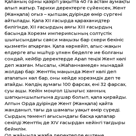
Қаланың орны қазіргі уақытта 40 га астам аумақты
алып жатыр. Тарихи деректерге сүйенсек, Жент
(Жанқала) оғыз – қыпшақ дәуірінде өмір сүргені
айтылады. Қала ХІІ ғасырда қараханидтер
билігінде, ХІІ ғасырдың аяғы ХІІІ ғасырдың
басында Хорезм империясының солтүстік
шығысындағы саяси маңызы бар әскери бекініс
қызметін атқарған. Қала көркейіп, алыс-жақын
елдерге аты мәшһүр үлкен беделге ие болғаны
сондай, кейбір деректерде Арал теңізі Жент көлі
деп жазған. Мысалы, «Жаһаннамеде» мынадай
жолдар бар: Женттің маңында Жент көлі деп
аталатын көл бар, оны кейде хорезмдік деп те
атайды. Көлдің аумағы 100 фарсах, ені 32 фарсах,
суы ащы. Кейін моңғол Шыңғыс ханның
шапқыншылығына душар болып, қала қирайды.
Алтын Орда дәуірінде Жент (Жанқала) қайта
жанданып, тағы да шамалы уақыт өмір сүреді.
Сырдың төменгі ағысындағы басқа қалалар
секілді Женттің де ХІV ғасырдан кейінгі тағдыры
беймәлім.
Ол жайында жазба деректерде ештеңе