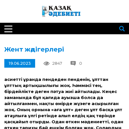
Жент жәдігерлері
19.06.2023
2847
0
Қасиетті Құранда пендеден пенденің, ұлттан
ұлттың артықшылығы жоқ. Һәммәсі тең,
бірдейлікте деген пәтуа жиі айтылады. Кеңес
заманында бұл қағида ауызша болса да
айтылғанмен, нақты өмірде жүзеге асырылған
жоқ. Оның орнына «аға ұлт» деген ұлт басқа ұлт
атаулыға үлгі ретінде алып елдің қақ төрінде
қасқайып отырды. Одан өткен мәдениетті, одан
өткен тарихы бай ешкім болған жоқ. Солардың