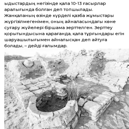
ыдыстардың негізінде қала 10-13 ғасырлар
аралығында болған деп топшылады.
Жанқаланың өзінде күрделі қазба жұмыстары
жүргізілмегенімен, оның айналасындағы көне
суғару жүйелері біршама зерттелген. Зерттеу
қорытындысына қарағанда, қала тұрғындары егін
шаруашылығымен айналысқан деп айтуға
болады, – дейді ғалымдар.