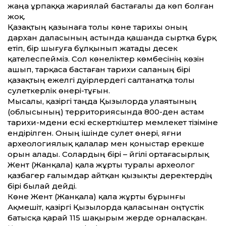
жаңа ұрпаққа жариялай бастағалы да көп болған
жоқ.
Қазақтың қазынаға толы көне тарихы оның
дархан даласының астында қашанда сыртқа бұрқ
етіп, бір шығуға бұлқынып жатады десек
қателеспейміз. Сол көнеліктер көмбесінің көзін
ашып, тарқаса бастаған тарихи саланың бірі
қазақтың ежелгі дәуірлердегі салтанатқа толы
сәулеткерлік өнері-тұғын.
Мысалы, қазіргі таңда Қызылорда уәлаятының
(облысының) территориясында 800-ден астам
тарихи-мәдени ескі ескерткіштер мемлекет тізіміне
ендірілген. Оның ішінде сәулет өнері, яғни
археологиялық қалалар мен қоныстар ерекше
орын алады. Солардың бірі – әйгілі ортағасырлық
Жент (Жанқала) қала жұрты туралы археолог
қазбагер ғалымдар айтқан қызықты деректердің
бірі былай дейді.
Көне Жент (Жанқала) қала жұрты бұрынғы
Ақмешіт, қазіргі Қызылорда қаласынан оңтүстік
батысқа қарай 115 шақырым жерде орналасқан.