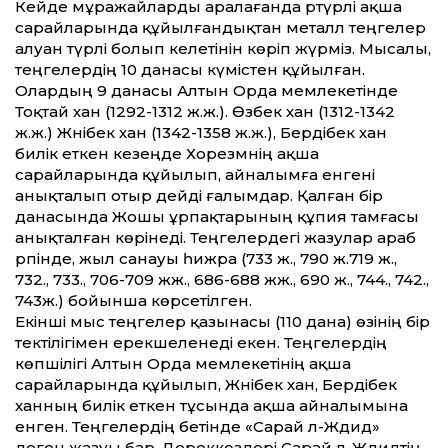
Кейде мұражайларды аралағанда әртүрлі ақша
сарайларында құйыл­ғандықтан металл теңгелер
алуан түрлі болып келетінін көріп жүрміз. Мысалы,
теңгелердің 10 данасы күмістен құйылған.
Олардың 9 данасы Алтын Орда мемлекетінде
Тоқтай хан (1292-1312 ж.ж.). Өзбек хан (1312-1342
ж.ж.) Жәнібек хан (1342-1358 ж.ж.), Бердібек хан
билік еткен кезеңде Хорезмнің ақша
сарайларында құйылып, айналымға енгені
анықталып отыр дейді ғалымдар. Қалған бір
данасында Жошы ұрпақтарының құпия тамғасы
анықталған көрінеді. Теңгелердегі жазулар араб
әрпінде, жыл санауы һижра (733 ж., 790 ж.719 ж.,
732., 733., 706-709 жж., 686-688 жж., 690 ж., 744., 742.,
743ж.) бойынша көрсетілген.
Екінші мыс теңгелер қазынасы (110 дана) өзінің бір
тектілігімен ерекшеленеді екен. Теңгелердің
көпшілігі Алтын Орда мемлекетінің ақша
сарайларында құйылып, Жәнібек хан, Бердібек
ханның билік еткен тұсында ақша айналымына
енген. Теңгелердің бетінде «Сарай әл-Жәдид»
деген жазуы бар. Дереккөздері Сарай әл-Жәдидтің