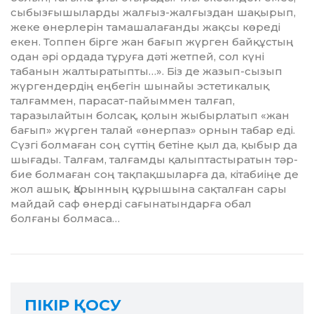
сыбызғышыларды жалғыз-жалғыздан шақырып,
жеке өнерлерін тамашалағанды жақсы көреді
екен. Топпен бірге жан бағып жүрген байқұстың
одан әрі ордада тұруға дәті жетпей, сол күні
табанын жалтыратыпты…». Біз де жазып-сызып
жүргендердің еңбегін шынайы эстетикалық
талғаммен, парасат-пайым­мен талғап,
таразылайтын болсақ, қолын жыбырлатып «жан
ба­ғып» жүрген талай «өнерпаз» орнын табар еді.
Сүзгі болмаған соң сүттің бе­тіне қыл да, қыбыр да
Қ
шығады. Талғам, талғамды қалыптастыратын тәр­
бие болмаған соң тақпақшыларға да, кітабиіңе де
жол ашық. Қа­рын­ның құрышына сақталған сары
майдай саф өнерді сағынатындарға обал
болғаны болмаса…
ПІКІР ҚОСУ