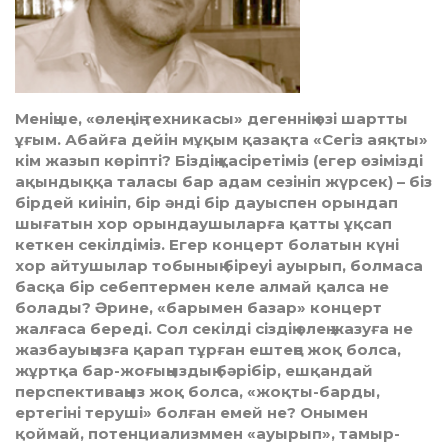
Меніңше, «өлеңнің техникасы» дегеннің өзі шартты
ұғым. Абайға дейін мұқым қазақта «Сегіз аяқты»
кім жазып көріпті? Біздің қасіретіміз (егер өзімізді
ақындыққа таласы бар адам сезініп жүрсек) – біз
бірдей киініп, бір әнді бір дауыспен орындап
шығатын хор орындаушыларға қатты ұқсап
кеткен секілдіміз. Егер концерт болатын күні
хор айтушылар тобының біреуі ауырып, болмаса
басқа бір себептермен келе алмай қалса не
болады? Әрине, «барымен базар» концерт
жалғаса береді. Сол секілді сіздің өлең жазуға не
жазбауыңызға қарап тұрған ештеңе жоқ болса,
жұртқа бар-жоғыңыздың бәрібір, ешқандай
перспективаңыз жоқ болса, «жоқты-барды,
ертегіні теруші» болған емей не? Онымен
қоймай, потенциализммен «ауырып», тамыр-