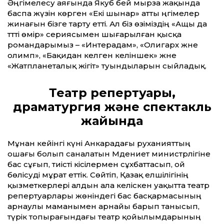
Әңгімелесу аяғында Якуб бей мырза жақында
баспа жүзін көрген «Екі шынар» атты әңгімелер
жинағын бізге тарту етті. Ал біз өзіміздің «Ащы да
тәтті өмір» сериясымен шығарылған қысқа
романдарымыз – «Интерадам», «Олигарх және
олимп», «Бақидан келген келіншек» және
«Жатпланеталық жігіт» туындыларын сыйладық.
Театр репертуары,
драматургия және спектакль
жайында
Мұнан кейінгі күні Анкарадағы руханияттың
ошағы болып саналатын Мәдениет министрлігіне
бас сұғып, тиісті кісілермен сұхбаттасып, ой
бөлісуді мұрат еттік. Сөйтіп, Қазақ елшілігінің
қызметкерлері алдын ала келіскен уақытта театр
репертуарлары жөніндегі бас басқармасының
арнаулы маманымен арнайы барып танысып,
түрік топырағындағы театр қойылымдарының