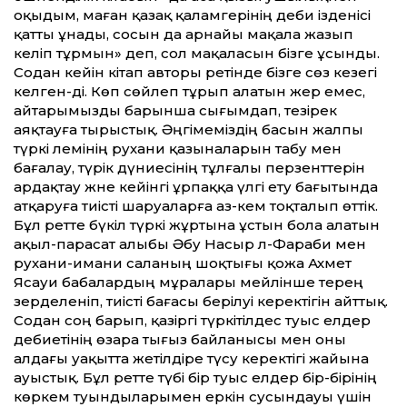
оқыдым, маған қазақ қаламгерінің әдеби ізденісі
қатты ұнады, сосын да арнайы мақала жазып
әкеліп тұрмын» деп, сол мақаласын бізге ұсынды.
Содан кейін кітап авторы ретінде бізге сөз кезегі
келген-ді. Көп сөйлеп тұрып алатын жер емес,
айтарымызды барынша сығымдап, тезірек
аяқтауға тырыстық. Әңгімеміздің басын жалпы
түркі әлемінің рухани қазыналарын табу мен
бағалау, түрік дүниесінің тұлғалы перзенттерін
ардақтау және кейінгі ұрпаққа үлгі ету бағытында
атқаруға тиісті шаруаларға аз-кем тоқталып өттік.
Бұл ретте бүкіл түркі жұртына ұстын бола алатын
ақыл-парасат алыбы Әбу Насыр әл-Фараби мен
рухани-имани саланың шоқтығы қожа Ахмет
Ясауи бабалардың мұралары мейлінше терең
зерделеніп, тиісті бағасы берілуі керектігін айттық.
Содан соң барып, қазіргі түркітілдес туыс елдер
әдебиетінің өзара тығыз байланысы мен оны
алдағы уақытта жетілдіре түсу керектігі жайына
ауыстық. Бұл ретте түбі бір туыс елдер бір-бірінің
көркем туындыларымен еркін сусындауы үшін