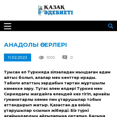
АНАДОЛЫ ӘСЕРЛЕРІ
11.02.2023
1010
0
Туысқан ел Түркияда зілзаладан мыңдаған адам
қайтыс болып, қалалар мен кенттер қирады.
Табиғи апаттың зардабын тартқан жұртшылық
көмекке зәру. Тұтас әлем елдері Түркия мен
Сириядағы жағдайға елеңдей көз тігіп, арнайы
гуманитарлық көмек пен құтқарушылар тобын
аттандырып жатыр. Қазақстан да өзінің
құтқарушылар қосынын жіберді. Біз түркі
ағайындардың қайғыларына ортақпыз. Басына