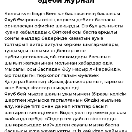
әдеби журнал
Келесі күні бізді «Бенгю» баспасының басшысы
Якуб Өміроғлы өзінің көркем әдебиет баспасы
орналасқан офисіне шақырды. Біз бұл ұсынысты
қуана қабылдадық. Өйткені осы баспа арқылы
соңғы жылдар бедерінде қазақтың ауыз
толтырып айтар айтулы көркем шығармалары,
тұщымды ғылыми еңбектері және
публицистикалық ой-толғамдары басылып
шығып жатқанынан молынан хабардар едік.
Мысалы, осы баспадан Әбу Насыр әл-Фарабидің
бір томдығы, тюрколог ғалым Әуелбек
Қоңыратбаевтың «Қазақ фольклорының тарихы»
және басқа кітаптар шыққан еді.
Якуб бей мырза шағын ұжымымен (біразы келісім
шартпен жұмысқа тартылғанын білдік) жылына
елу, кейде тіпті онан да көп кітаптар басып
шығарып келеді екен. Біздің әуелгі әңгімеміз де осы
жайында өрбіді. «Сіздер тек дайын кітаптарды
шығарасыздар ма?» деген сауалымызға баспа
басшысы күле жауап қатты. «Сіз қай кітап жайынан