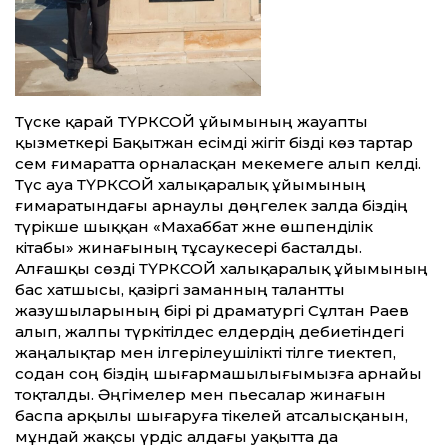
Түске қарай ТҮРКСОЙ ұйымының жауапты
қызметкері Бақытжан есімді жігіт бізді көз тартар
әсем ғимаратта орналасқан мекемеге алып келді.
Түс ауа ТҮРКСОЙ халықаралық ұйымының
ғимаратындағы арнаулы дөңгелек залда біздің
түрікше шыққан «Махаббат және өшпенділік
кітабы» жинағының тұсаукесері басталды.
Алғашқы сөзді ТҮРКСОЙ халықаралық ұйымының
бас хатшысы, қазіргі заманның талантты
жазушыларының бірі әрі драматургі Сұлтан Раев
алып, жалпы түркітілдес елдердің әдебиетіндегі
жаңалықтар мен ілгерілеушілікті тілге тиектеп,
содан соң біздің шығармашылығымызға арнайы
тоқталды. Әңгімелер мен пьесалар жинағын
баспа арқылы шығаруға тікелей атсалысқанын,
мұндай жақсы үрдіс алдағы уақытта да