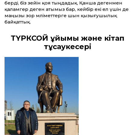
берді, біз зейін қоя тыңдадық. Қанша дегенмен
қаламгер деген атымыз бар, кейбір екі ел үшін де
маңызы зор мәліметтерге шын қызығушылық
байқаттық.
ТҮРКСОЙ ұйымы және кітап
тұсаукесері