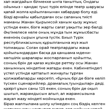
хал-жағдайын білмекке ынта таныттық. Ондағы
ойымыз – қандас туыс түрік елінде театр шаруасы
қалай жолға қойылғанынан хабардар болу еді.
Бізді арнайы қабылдаған осы саланың тиісті
маманы Жанан Қырымсой ханым қызу жұмыс
үстінде екен, бізге жарты сағат уақытты әзер бөлді.
Әңгімелесе келе оның мұнда тым жұмысбасты
екенінің сырын ұғына түстік. Биыл Түрік
республикасының құрылғанына жүз жыл
толмақшы. Соған орай театрлардағы жаңа
қойылымдардан басқа да қаншама мәдени-
көпшілік шаралары жоспарланып қойыпты,
соның бәрін де қағаз жүзінде реттеу осы Жанан
ханымның міндетіне жатады екен. Кабинетіндегі
үстел үстінде қатталып жинаулы тұрған
қолжазбаларды көрсетіп, «бұның бәрі де бізге келіп
түскен сценарийлер, драмалық туындылар» деді,
қазіргі ұзын саны 125 екен, соның бәрін де оқып
шығып, жарамдысын алып, ал жарамсызына
жауап жазу міндеті мойнында екен.
Біраз жалпылама шолу әңгімеден соң біздің келген
шаруамызды нақтылап сұрап, сол жайына қарай