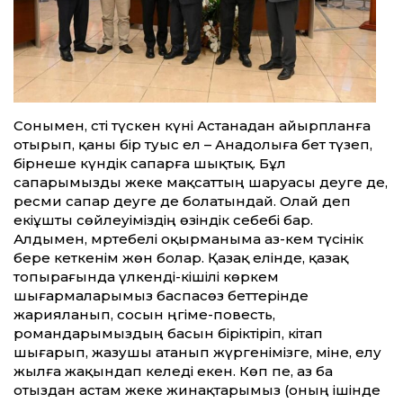
Сонымен, сәті түскен күні Астанадан айырпланға
отырып, қаны бір туыс ел – Анадолыға бет түзеп,
бірнеше күндік сапарға шықтық. Бұл
сапарымызды жеке мақсаттың шаруасы деуге де,
ресми сапар деуге де болатындай. Олай деп
екіұшты сөйлеуіміздің өзіндік себебі бар.
Алдымен, мәртебелі оқырманыма аз-кем түсінік
бере кеткенім жөн болар. Қазақ елінде, қазақ
топырағында үлкенді-кішілі көркем
шығармаларымыз баспасөз беттерінде
жарияланып, сосын әңгіме-повесть,
романдарымыздың басын біріктіріп, кітап
шығарып, жазушы атанып жүргенімізге, міне, елу
жылға жақындап келеді екен. Көп пе, аз ба
отыздан астам жеке жинақтарымыз (оның ішінде