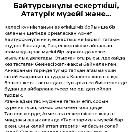
Байтұрсынұлы ескерткіші,
Ататүрік мүзейі және…
Келесі күннің таңын өз өтінішіміз бойынша біз
қаланың шетінде орналасқан Ахмет
Байтұрсынұлының ескерткішіне барып, тағзым
етуден бастадық. Рас, ескерткішке айналған
атамыздың тас мүсіні бір қарағанда көзге
жылылық ұялатады. Отырған отырысы, әлдеқайда
көз тастаған бейнесі жап-жақсы бейнеленген.
Анкараның төрінде тұғыр тапқан атамыз үшін
іштей мақтанып та тұрдық. Кішкене көңілге кіді
болған жері – астындағы тұғырын сәл биіктеткенде
бұдан да айбарлана түсер ме еді деп ойлап
тұрдық.
Атамыздың тас мүсініне тағзым етіп, сосын
суретке түсіп, қимас сезіммен қош дедік.
Тап сол жерде, Ахмет ата ескерткішіне жақын
маңдағы ашық алаңда «Түрік тарихы» музейі бар
екен. Оны қалай аттап өтерміз? Ат басын солай