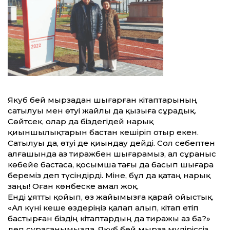
Якуб бей мырзадан шығарған кітаптарының
сатылуы мен өтуі жайлы да қызыға сұрадық.
Сөйтсек, олар да біздегідей нарық
қиыншылықтарын бастан кешіріп отыр екен.
Сатылуы да, өтуі де қиындау дейді. Сол себептен
алғашында аз тиражбен шығарамыз, ал сұраныс
көбейе бастаса, қосымша тағы да басып шығара
береміз деп түсіндірді. Міне, бұл да қатаң нарық
заңы! Оған көнбеске амал жоқ.
Енді ұятты қойып, өз жайымызға қарай ойыстық.
«Ал күні кеше өздеріңіз қалап алып, кітап етіп
бастырған біздің кітаптардың да тиражы аз ба?»
деп сұрағанымызда, Якуб бей мырза мүдіріссіз