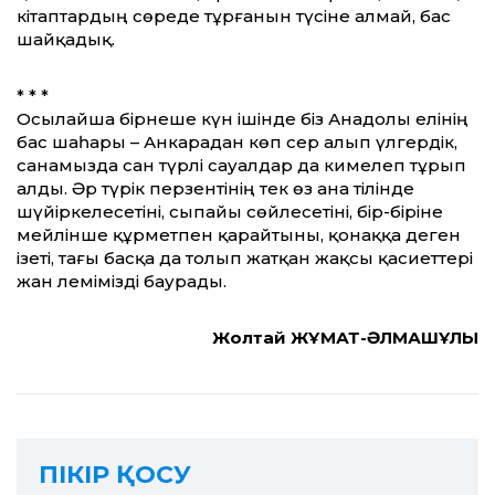
кітаптардың сөреде тұрғанын түсіне алмай, бас
шайқадық.
* * *
Осылайша бірнеше күн ішінде біз Анадолы елінің
бас шаһары – Анкарадан көп әсер алып үлгердік,
санамызда сан түрлі сауалдар да кимелеп тұрып
алды. Әр түрік перзентінің тек өз ана тілінде
шүйіркелесетіні, сыпайы сөйлесетіні, бір-біріне
мейлінше құрметпен қарайтыны, қонаққа деген
ізеті, тағы басқа да толып жатқан жақсы қасиеттері
жан әлемімізді баурады.
Жолтай ЖҰМАТ-ӘЛМАШҰЛЫ
ПІКІР ҚОСУ