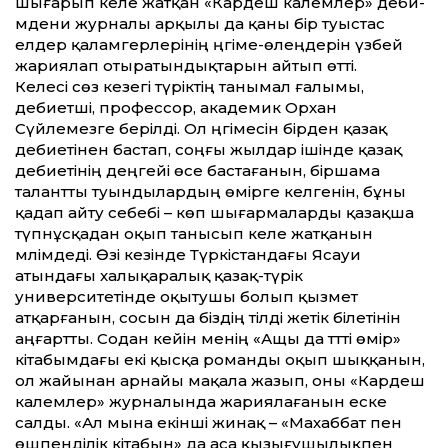
шығарып келе жатқан «Кардеш калемлер» әдеби-
мәдени журналы арқылы да қаны бір туыстас
елдер қаламгерлерінің әңгіме-өлеңдерін үзбей
жариялап отыратындықтарын айтып өтті.
Келесі сөз кезегі түріктің танымал ғалымы,
әдебиетші, профессор, академик Орхан
Сүйлемезге берілді. Ол әңгімесін бірден қазақ
әдебиетінен бастап, соңғы жылдар ішінде қазақ
әдебиетінің деңгейі өсе бастағанын, біршама
талантты туындылардың өмірге келгенін, бұны
қадап айту себебі – көп шығармаларды қазақша
түпнұсқадан оқып танысып келе жатқанын
мәлімдеді. Өзі кезінде Түркістандағы Ясауи
атындағы халықаралық қазақ-түрік
университетінде оқытушы болып қызмет
атқарғанын, сосын да біздің тілді жетік білетінін
аңғартты. Содан кейін менің «Ащы да тәтті өмір»
кітабымдағы екі қысқа романды оқып шыққанын,
ол жайынан арнайы мақала жазып, оны «Кардеш
калемлер» журналында жариялағанын еске
салды. «Ал мына екінші жинақ – «Махаббат пен
өшпенділік кітабын» да аса қызығушылықпен