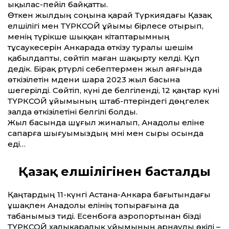
ықылас-пейіл байқатты.
Өткен жылдың соңына қарай Түркиядағы Қазақ
елшілігі мен ТҮРКСОЙ ұйымы бірлесе отырып,
менің түрікше шыққан кітаптарымның
тұсаукесерін Анкарада өткізу туралы шешім
қабылдапты, сөйтіп маған шақырту келді. Құп
дедік. Бірақ әртүрлі себептермен жыл аяғында
өткізілетін мәдени шара 2023 жыл басына
шегерілді. Сөйтіп, күні де белгіленді, 12 қаңтар күні
ТҮРКСОЙ ұйымының штаб-пәтеріндегі дөңгелек
залда өткізілетіні белгілі болды.
Жыл басында шұғыл жиналып, Анадолы еліне
сапарға шығуымыздың мәні мен сыры осында
еді…
Қазақ елшілігінен басталды
Қаңтардың 11-күнгі Астана-Анкара бағытындағы
ұшақпен Анадолы елінің топырағына да
табанымыз тиді. Есенбоға аэропортынан бізді
ТҮРКСОЙ халықаралық ұйымының арнаулы өкілі –