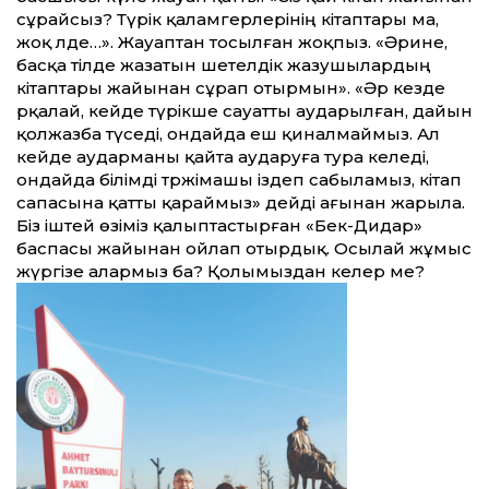
сұрайсыз? Түрік қаламгерлерінің кітаптары ма,
жоқ әлде…». Жауаптан тосылған жоқпыз. «Әрине,
басқа тілде жазатын шетелдік жазушылардың
кітаптары жайынан сұрап отырмын». «Әр кезде
әрқалай, кейде түрікше сауатты аударылған, дайын
қолжазба түседі, ондайда еш қиналмаймыз. Ал
кейде аударманы қайта аударуға тура келеді,
ондайда білімді тәржімашы іздеп сабыламыз, кітап
сапасына қатты қараймыз» дейді ағынан жарыла.
Біз іштей өзіміз қалыптастырған «Бек-Дидар»
баспасы жайынан ойлап отырдық. Осылай жұмыс
жүргізе алармыз ба? Қолымыздан келер ме?