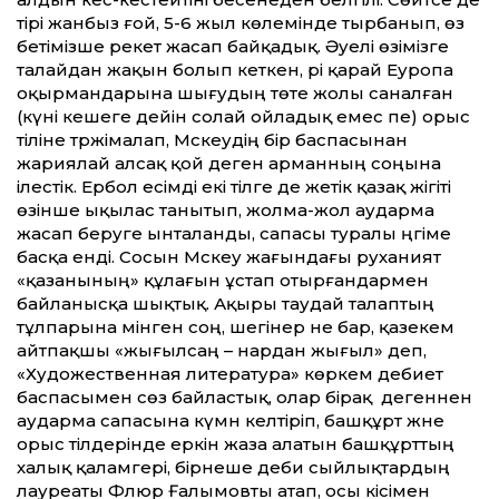
тірі жанбыз ғой, 5-6 жыл көлемінде тырбанып, өз
бетімізше әрекет жасап байқадық. Әуелі өзімізге
талайдан жақын болып кеткен, әрі қарай Еуропа
оқырмандарына шығудың төте жолы саналған
(күні кешеге дейін солай ойладық емес пе) орыс
тіліне тәржімалап, Мәскеудің бір баспасынан
жариялай алсақ қой деген арманның соңына
ілестік. Ербол есімді екі тілге де жетік қазақ жігіті
өзінше ықылас танытып, жолма-жол аударма
жасап беруге ынталанды, сапасы туралы әңгіме
басқа енді. Сосын Мәскеу жағындағы руханият
«қазанының» құлағын ұстап отырғандармен
байланысқа шықтық. Ақыры таудай талаптың
тұлпарына мінген соң, шегінер не бар, қазекем
айтпақшы «жығылсаң – нардан жығыл» деп,
«Художественная литература» көркем әдебиет
баспасымен сөз байластық, олар бірақ ә дегеннен
аударма сапасына күмән келтіріп, башқұрт және
орыс тілдерінде еркін жаза алатын башқұрттың
халық қаламгері, бірнеше әдеби сыйлықтардың
лауреаты Флюр Ғалымовты атап, осы кісімен