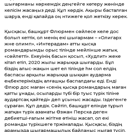
шығарманы көркемдік деңгейге көтеру жөнінде
келісім жасаңыз деді. Құп көрдік. Ақыры басталған
шаруа, енді қалайда оң нәтижеге қол жеткізу керек.
Қысқасы, башқұрт Флюрмен сөйлесе келе дос
болып кеттік, ол менің екі шығармам – «Олигарх
және олимп», «Интерадам» атты қысқа
романдарымды орыс тілінде мейлінше жатық
«сөйлетті». Екеуінің басын қосып, «Худлит» жеке
кітап етіп, 2020 жылы жарыққа шығарды. Бұл
біздің алыс-жақын шет ел тілінде һәм сол елдің
баспасы арқылы жарыққа шыққан аударма
еңбектеріміздің алғашқы баспалдағы еді. Енді
Флюр дос маған «сенің қысқа романдарың маған
қатты ұнады, осыларды түбі бір туыс түрік тіліне
аудартсақ қайтеді» деп ұсыныс жасады. Іздегенге
сұраған. Құп дедік. Сөйтіп, башқұрт елінде тұрып
жатқан түрік азаматы Өзжан Перска деген
әдебиетші-ғалым жігітке өтініш жасап, ол екі
романды түрікшеге тәржімалады. Қысқасы, біздің
арамызда шығармашылық байланыс нығая түсіп,