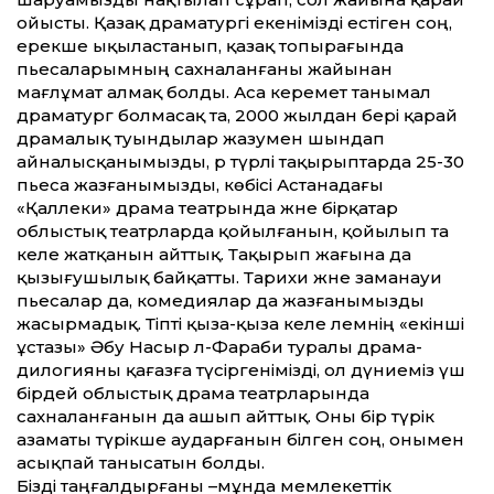
ойысты. Қазақ драматургі екенімізді естіген соң,
ерекше ықыластанып, қазақ топырағында
пьесаларымның сахналанғаны жайынан
мағлұмат алмақ болды. Аса керемет танымал
драматург болмасақ та, 2000 жылдан бері қарай
драмалық туындылар жазумен шындап
айналысқанымызды, әр түрлі тақырыптарда 25-30
пьеса жазғанымызды, көбісі Астанадағы
«Қаллеки» драма театрында және бірқатар
облыстық театрларда қойылғанын, қойылып та
келе жатқанын айттық. Тақырып жағына да
қызығушылық байқатты. Тарихи және заманауи
пьесалар да, комедиялар да жазғанымызды
жасырмадық. Тіпті қыза-қыза келе әлемнің «екінші
ұстазы» Әбу Насыр әл-Фараби туралы драма-
дилогияны қағазға түсіргенімізді, ол дүниеміз үш
бірдей облыстық драма театрларында
сахналанғанын да ашып айттық. Оны бір түрік
азаматы түрікше аударғанын білген соң, онымен
асықпай танысатын болды.
Бізді таңғалдырғаны –мұнда мемлекеттік