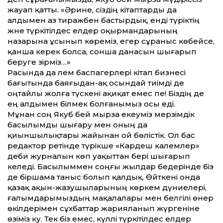
жауап қатты. «Әрине, сіздің кітаптарды да
алдымен аз тиражбен бастырдық, енді түріктің
және түркітілдес елдер оқырмандарының
назарына ұсынып көреміз, егер сұраныс көбейсе,
қанша керек болса, сонша данасын шығарып
беруге әзірміз…»
Расында да әлем баспагерлері кітап бизнесі
бағытында баяғыдан-ақ осындай тиімді де
оңтайлы жолға түскені ақиқат емес пе! Біздің де
ең алдымен білмек болғанымыз осы еді.
Мұнан соң Якуб бей мырза екеуміз мерзімдік
басылымды шығару мен оның да
қиыншылықтары жайынан ой бөлістік. Ол бас
редактор ретінде түрікше «Кардеш калемлер»
әдеби журналын көп уақыттан бері шығарып
келеді. Басылыммен соңғы жылдар бедерінде біз
де біршама таныс болып қалдық. Өйткені онда
қазақ ақын-жазушыларының көркем дүниелері,
ғалымдарымыздың мақалалары мен белгілі өнер
өкілдерімен сұхбаттар жарияланып жүргеніне
өзіміз куә. Тек біз емес, күллі түркітілдес елдер