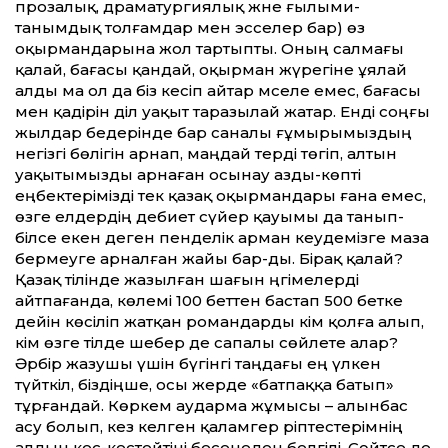
прозалық, драматургиялық және ғылыми-
танымдық толғамдар мен эсселер бар) өз
оқырмандарына жол тартыпты. Оның салмағы
қалай, бағасы қандай, оқырман жүрегіне ұялай
алды ма ол да біз кесіп айтар мәселе емес, бағасы
мен қадірін әділ уақыт таразылай жатар. Енді соңғы
жылдар бедерінде бар саналы ғұмырымыздың
негізгі бөлігін арнап, маңдай терді төгіп, алтын
уақытымызды арнаған осынау азды-көпті
еңбектерімізді тек қазақ оқырмандары ғана емес,
өзге елдердің әдебиет сүйер қауымы да танып-
білсе екен деген пенделік арман кеудемізге маза
бермеуге арналған жайы бар-ды. Бірақ қалай?
Қазақ тілінде жазылған шағын әңгімелерді
айтпағанда, көлемі 100 беттен бастап 500 бетке
дейін көсіліп жатқан романдарды кім қолға алып,
кім өзге тілде шебер де сапалы сөйлете алар?
Әрбір жазушы үшін бүгінгі таңдағы ең үлкен
түйткіл, біздіңше, осы жерде «батпаққа батып»
тұрғандай. Көркем аударма жұмысы – алынбас
асу болып, кез келген қаламгер әріптестерімнің
алдын кес-кестейтіні бесенеден белгілі. Сөйтсе де