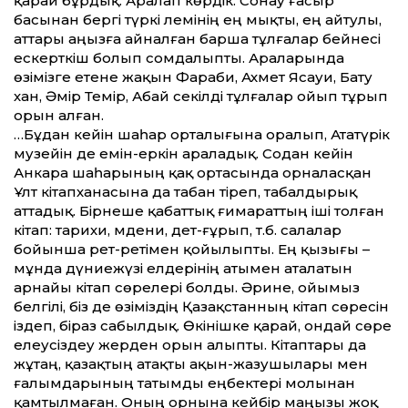
қарай бұрдық. Аралап көрдік. Сонау ғасыр
басынан бергі түркі әлемінің ең мықты, ең айтулы,
аттары аңызға айналған барша тұлғалар бейнесі
ескерткіш болып сомдалыпты. Араларында
өзімізге етене жақын Фараби, Ахмет Ясауи, Бату
хан, Әмір Темір, Абай секілді тұлғалар ойып тұрып
орын алған.
…Бұдан кейін шаһар орталығына оралып, Ататүрік
музейін де емін-еркін араладық. Содан кейін
Анкара шаһарының қақ ортасында орналасқан
Ұлт кітапханасына да табан тіреп, табалдырық
аттадық. Бірнеше қабаттық ғимараттың іші толған
кітап: тарихи, мәдени, әдет-ғұрып, т.б. салалар
бойынша рет-ретімен қойылыпты. Ең қызығы –
мұнда дүниежүзі елдерінің атымен аталатын
арнайы кітап сөрелері болды. Әрине, ойымыз
белгілі, біз де өзіміздің Қазақстанның кітап сөресін
іздеп, біраз сабылдық. Өкінішке қарай, ондай сөре
елеусіздеу жерден орын алыпты. Кітаптары да
жұтаң, қазақтың атақты ақын-жазушылары мен
ғалымдарының татымды еңбектері молынан
қамтылмаған. Оның орнына кейбір маңызы жоқ