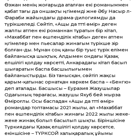
Өзжан менің жоғарыда аталған екі романыммен
қабат тағы да оншақты әңгімемді және Әбу Насыр әл-
Фараби жайындағы драма-дилогиямды да
түрікшеледі. Сөйтіп, «Ащы да тәтті өмір» деген
жалпы атпен екі романнан тұратын бір кітап,
«Махаббат пен өшпенділік кітабы» деген атпен
әңгімелер мен пьесалар жинағым түрікше әзір
болған-ды. Мұнан соң қаны бір туыс түрік елімен
байланысқа шықтық. Алдымен ондағы Қазақ
елшілігі қолдау көрсетті, Анкарадағы кітап басып
шығаратын баспа басшылығымен
байланыстырды. Біз танысқан, сөйтіп жақсы
қарым-қатынас орнатқан көркем баспа – «Бенгю»
деп аталады. Басшысы – Еуразия Жазушылар
Одағының төрағасы, жазушы Якуб бей мырза
Өміроғлы. Осы баспадан «Ащы да тәтті өмір»
романдар топтамасы 2021 жылы, ал «Махаббат
пен өшпенділік кітабы» жинағы 2022 жылы жеке-
жеке жинақ болып басылып шықты. Біріншісіне
Түркиядағы Қазақ елшілігі қолдау көрсетсе,
екіншісіне – ТҮРКСОЙ халықаралық ұйымы