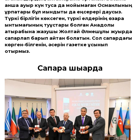
қанша ауыр күн туса да мойымаған Османлының
ұрпақтары бұл қиындықты да еңсерері даусыз.
Түркі бірлігін көксеген, түркі елдерінің өзара
ынтымағының туұстары болған Анадолы
атырабына жазушы Жолтай Әлмешұлы жуырда
сапарлап барып қайтқан болатын. Сол сапардағы
көрген-білгенін, әсерін газетке ұсынып
отырмыз.
Сапарға шығарда