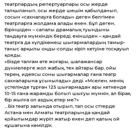
театрлардың репертуарлары осы жерде
талқыланып, осы жерде шешім қабылданып,
сосын «сахналауға болады» деген белгімен
театрларға жолдама алады екен. Бұл деген,
біріншіден – сапалы драмалық туындыны
таңдауға мүмкіндік береді, екіншіден – қандай
театрға да күлдікөмеш шығармалардың тамыр-
таныс арқылы оңды-солды кіріп кетуіне тосқауыл
қояды.
«Бізде талғам өте жоғары, шалажансар
дүниелерге жол жабық, тек айтары бар, ойы
терең, идеясы соны шығармалар ғана театр
сахналарына ұсынылады» деді. «Мәселен, менің
үстелімде тұрған 125 шығармадан ары кеткенде
10-15 ғана жарамды болып шығуы мүмкін, ал бірақ
бір жылға ол аздық етер ме?»
…Біз театр залында отырып, тап осы сәттерде
Астана мен Алматы театрларында қандай
қойылымдар жүріп жатыр екен деп қалың ой
құшағына көмілдік.