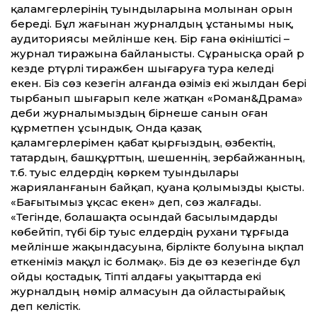
қаламгерлерінің туындыларына молынан орын
береді. Бұл жағынан журналдың ұстанымы нық,
аудиториясы мейлінше кең. Бір ғана өкініштісі –
журнал тиражына байланысты. Сұранысқа орай әр
кезде әртүрлі тиражбен шығаруға тура келеді
екен. Біз сөз кезегін алғанда өзіміз екі жылдан бері
тырбанып шығарып келе жатқан «Роман&Драма»
әдеби журналымыздың бірнеше санын оған
құрметпен ұсындық. Онда қазақ
қаламгерлерімен қабат қырғыздың, өзбектің,
татардың, башқұрттың, шешеннің, әзербайжанның,
т.б. туыс елдердің көркем туындылары
жарияланғанын байқап, қуана қолымызды қысты.
«Бағытымыз ұқсас екен» деп, сөз жалғады.
«Тегінде, болашақта осындай басылымдарды
көбейтіп, түбі бір туыс елдердің рухани тұрғыда
мейлінше жақындасуына, бірлікте болуына ықпал
еткеніміз мақұл іс болмақ». Біз де өз кезегінде бұл
ойды қостадық. Тіпті алдағы уақыттарда екі
журналдың нөмір алмасуын да ойластырайық
деп келістік.