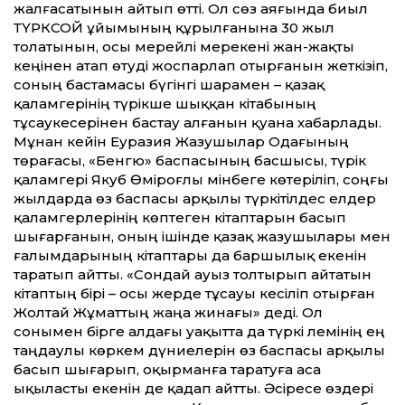
жалғасатынын айтып өтті. Ол сөз аяғында биыл
ТҮРКСОЙ ұйымының құрылғанына 30 жыл
толатынын, осы мерейлі мерекені жан-жақты
кеңінен атап өтуді жоспарлап отырғанын жеткізіп,
соның бастамасы бүгінгі шарамен – қазақ
қаламгерінің түрікше шыққан кітабының
тұсаукесерінен бастау алғанын қуана хабарлады.
Мұнан кейін Еуразия Жазушылар Одағының
төрағасы, «Бенгю» баспасының басшысы, түрік
қаламгері Якуб Өміроғлы мінбеге көтеріліп, соңғы
жылдарда өз баспасы арқылы түркітілдес елдер
қаламгерлерінің көптеген кітаптарын басып
шығарғанын, оның ішінде қазақ жазушылары мен
ғалымдарының кітаптары да баршылық екенін
таратып айтты. «Сондай ауыз толтырып айтатын
кітаптың бірі – осы жерде тұсауы кесіліп отырған
Жолтай Жұматтың жаңа жинағы» деді. Ол
сонымен бірге алдағы уақытта да түркі әлемінің ең
таңдаулы көркем дүниелерін өз баспасы арқылы
басып шығарып, оқырманға таратуға аса
ықыласты екенін де қадап айтты. Әсіресе өздері