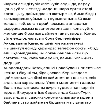
Фархат есімді түрік жігіті күтіп алды да, дереу
қонақ үйге жеткізді. «Мәдени шара ертең өтеді,
соған қызу дайындалып жатырмыз, биыл біздің
халықаралық ұйымның құрылғанына 30 жыл
толады ғой, соған орай қосымша атқаратын
шаруаларымыз шаш-етектен» деп, қонақ үйге
жеткенше біраз жағдаймен таныстырды. Қонақ
үйге енді орналасып бола бергенімізде
Анкарадағы Қазақ елшілігінің қызметкері
Нышангүл есімді қарындас телефон соқты. «Сізді
елші қабылдамақшы, соған байланысты бір
сағаттан соң көлік жібереміз, дайын болыңыз»
деді. Құп!
Анадолыдағы Қазақ елшісі Еркебұлан Сәпиевті жас
кезінен білуші ем, бірақ өскелі бері кездесе
қоймап­пыз. Ол бізді өз кабинетінен шығып, есік
алдында қарсы алды. Үлкен мәдениеттің адамы
болып қалыптасқаны жүріс-тұрысынан көрініп
тұрды. Екеу­ара әңгіме барысында Қазақ-Түрік
арасындағы саяси-экономикалық және мәдени
байланыстар жайынан біршама мағлұматтар