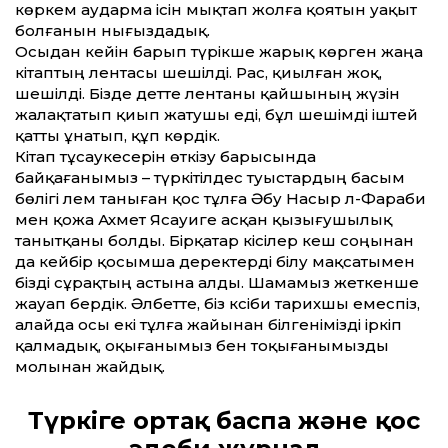
көркем аударма ісін мықтап жолға қоятын уақыт
болғанын нығыздадық.
Осыдан кейін барып түрікше жарық көрген жаңа
кітаптың лентасы шешілді. Рас, қиылған жоқ,
шешілді. Бізде әдетте лентаны қайшының жүзін
жалақтатып қиып жатушы еді, бұл шешімді іштей
қатты ұнатып, құп көрдік.
Кітап тұсаукесерін өткізу барысында
байқағанымыз – түркітілдес туыстардың басым
бөлігі әлем таныған қос тұлға Әбу Насыр әл-Фараби
мен қожа Ахмет Ясауиге асқан қызығушылық
танытқаны болды. Бірқатар кісілер кеш соңынан
да кейбір қосымша деректерді білу мақсатымен
бізді сұрақтың астына алды. Шамамыз жеткенше
жауап бердік. Әлбетте, біз кәсіби тарихшы емеспіз,
алайда осы екі тұлға жайынан білгенімізді іркіп
қалмадық, оқығанымыз бен тоқығанымызды
молынан жайдық.
Түркіге ортақ баспа және қос