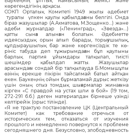
Баукеңнің ұлттық намы­сының жемісі және
көреген­дігінің арқасы.
СОКП Орталық Комитеті 1949 жылы әде­биет
туралы үлкен қаулы қабылдағаны белгілі. Онда
біраз жазушылар (А.Ахматова, М.Зощенко…) және
әдеби журналдар («Ленинград», «Звезда»…)
қатты сынға алынған болатын. Әдебиетте
идеясыздық орын алып барады, торығушылық,
құлды­рау­шылық бар және көргенсіздік те кө­
рініс табуда деп тұжырымдаған бұл қау­лыны
барлық партия ұйымдары тал­қылап, тиісті
шешімдер қабылдап жатты. Жазушылар
арасындағы сондай бір тал­қылау­да Б.Момышұлы
өзінің ерекше пікірін тайсалмай батыл айтқан
екен. Баукеңнің ойын бұрмаламай дұрыс жеткізу
үшін оның отыз томдық шығармалар жинағына
кірген «С правдой на устах шли в бой» (19 том,
272-291 б.б.) деген материалдан бір­неше үзінді
келтірейік (орыс тілінде).
«Я не трактую постановление ЦК (Цент­ральный
Комитет) как требование отречься от
исторических тем, отказаться от изучения
прошлого и немедленно по­вернутся к проблеме
сегодняшнего дня. Безусловно, злободневность