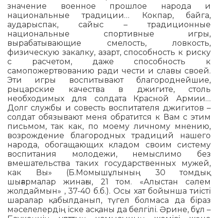
значение военное прошлое народа и
национальные традиции… Кокпар, байга,
аударыспак, сайыс – традиционные
национальные спортивные игры,
вырабатывающие смелость, ловкость,
физическую закалку, азарт, способность к риску
с расчетом, даже спо­соб­­ность к
самопожертвованию ради чести и славы своей.
Эти игры воспитывают благороднейшие,
рыцарские качества в джигите, столь
необходимых для солдата Красной Армии…
Долг службы и совесть воспитателя джигитов –
солдат обязывают меня обратится к Вам с этим
письмом, так как, по моему личному мнению,
возрождение благородных традиций нашего
народа, обогащающих кладом своим систему
воспитания молодежи, немыслимо без
вмешательства таких государственных мужей,
как Вы» (Б.Момышұлының 30 том­дық
шығармалар жинағы, 21 том. «Алыстан сәлем
жолдаймын» , 37-40 б.б.). Осы хат бойынша тиісті
шаралар қабылданып, түгел болмаса да біраз
мәселелердің іске ас­қаны да бел­гілі. Әрине, бұл –