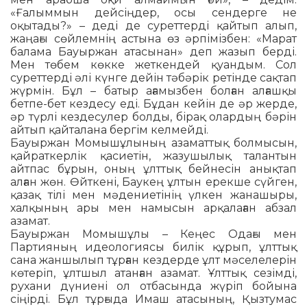
«Ғалыммын дей­сіңдер, осы сендерге не
оқытады?» – деді де суреттерді қайтып алып,
жаңағы сөй­лемнің астына өз әрпімізбен: «Марат
балама Бауыржан атасынан» деп жазып берді.
Мен төбем көкке жеткендей қуан­дым. Сол
суреттерді әлі күнге дейін тәбә­рік ретінде сақтап
жүрмін. Бұл – батыр аға­мызбен болған алғашқы
бетпе-бет кез­десу еді. Бұдан кейін де әр жерде,
әр ­түрлі кездесулер болды, бірақ олардың бә­рін
айтып қайталана бергім келмейді.
Бауыржан Момышұлының азаматтық болмысын,
қайраткерлік қасиетін, жазу­шы­лық талантын
айтпас бұрын, оның ұлт­тық бейнесін анықтап
алған жөн. Өйт­кені, Баукең ұлтын ерекше сүйген,
қазақ тілі мен мәдениетінің үлкен жанашыры,
халқының ары мен намысын арқалаған абзал
азамат.
Бауыржан Момышұлы – Кеңес Одағы мен
Партияның идеологиясы билік құрып, ұлттық
сана жаншылып тұрған кездерде ұлт мәселелерін
көтеріп, ұлтшыл атанған азамат. Ұлттық сезімді,
рухани дүниені ол отбасында жүріп бойына
сіңірді. Бұл тұр­ғыда Имаш атасының, Қызтумас