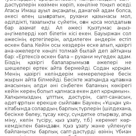
дәстүрлерін көзімен кө­ріп, көңіліне тоқып өседі.
Атасы Имаш ауыл ақсақалы, данагөй адам болса,
әке­сі өлең шығаратын, рухани қазынасы мол,
әділдікті, тазалықты сүйетін, оған қо­са молдалығы
бар азамат еді. Ал әжесі Қыз­тумас аңыз-
әңгімелерді көп білетін кісі екен. Бауыржан сол
әжесінің ерте­гі­лерін, әлдилеген әндерін естіп
өскен ба­ла. Кейін осы кездерін еске алып, қа­зір­гі
ана-әжелерге көңілі толмай былай деп айтқаны
бар: «Ертексіз өскен бала – ру­хани мүгедек адам.
Біздің қазіргі бала­ларымызға әжелері не
шешелері ертек айта бермейді. Содан қорқам.
Менің қа­зір­гі келіндерім немерелеріне бесік
жырын айта білмейді. Бесікте жатқанда құла­ғына
анасының әлди әні сіңбеген ба­ланың көкірегі
кейін керең болып қал­маса екен деп қорқамын».
Халқымыздың ұлттық дәстүрін, салт-са­насын,
әдет-ғұрпын ерекше сыйлаған Бау­кең «Ұшқан ұя»
кітабында солардың бар­лық түрлерін (шілдехана,
бесікке бө­леу, тұсау кесу, сүндетке отырғызу, атқа
міну, келін түсіру, қыз ұзату, т.б.) керемет көр­
кемдікпен баяндаған. Қыз ұзату және үйленуге
байланысты барлық салт-дәстүрді өзінің Үбиан