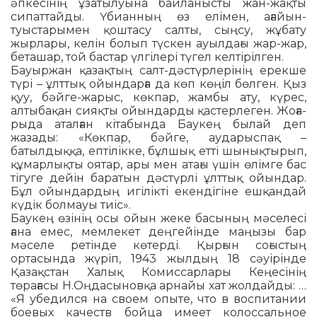
әпкесінің ұзатылуы­на байланысты жан-жақты
сипаттайды. Үбианның өз елімен, ағайын-
туыстарымен қоштасу салты, сыңсу, жұбату
жырлары, келін болып түскен ауылдағы жар-жар,
бе­та­шар, той бастар үлгілері түгел кел­тіріл­ген.
Бауыржан қазақтың салт-дәстүрлері­нің ерекше
түрі – ұлттық ойындарға да көп көңіл бөлген. Қыз
қуу, бәйге-жарыс, көк­пар, жамбы ату, күрес,
алтыбақан сияқ­ты ойындарды қастерлеген. Жоға­
ры­да аталған кітабында Баукең былай деп
жазады: «Көкпар, бәйге, аударыспақ –
батылдыққа, ептілікке, бұлшық етті шы­нықтырып,
құмарлықты оятар, ары мен атағы үшін өлімге бас
тігуге дейін ба­­­­ратын дәстүрлі ұлттық ойындар.
Бұл ойындардың игілікті екендігіне ешқандай
күдік болмауы тиіс».
Баукең өзінің осы ойын жеке басының мә­селесі
ғана емес, мемлекет деңгейінде маңы­зы бар
мәселе ретінде көтерді. Қыр­ғын соғыстың
ортасында жүріп, 1943 жыл­дың 18 сәуірінде
Қазақстан Халық Ко­миссарлары Кеңесінің
төрағасы Н.Оңдасыновқа арнайы хат жолдайды: …
«Я убедился на своем опыте, что в воспитании
боевых качеств бойца имеет ко­лоссальное