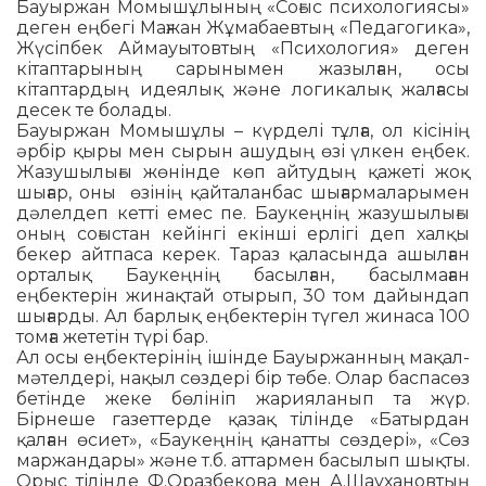
Бауыржан Момышұлының «Соғыс пси­хологиясы»
деген еңбегі Мағжан Жұма­баевтың «Педагогика»,
Жүсіпбек Аймауытовтың «Психология» деген
кітап­тарының сарынымен жазылған, осы
кітаптардың идеялық және логикалық жалғасы
десек те болады.
Бауыржан Момышұлы – күрделі тұлға, ол кісінің
әрбір қыры мен сырын ашу­дың өзі үлкен еңбек.
Жазушылығы жөнінде көп айтудың қажеті жоқ
шығар, оны өзінің қайталанбас шығармаларымен
дәлелдеп кетті емес пе. Баукеңнің жазу­шы­лығы
оның соғыстан кейінгі екінші ер­лігі деп халқы
бекер айтпаса керек. Та­раз қаласында ашылған
орталық Бау­кеңнің басылған, басылмаған
еңбектерін жинақтай отырып, 30 том дайындап
шы­ғарды. Ал барлық еңбектерін түгел жинаса 100
томға жететін түрі бар.
Ал осы еңбектерінің ішінде Бауыржан­ның мақал-
мәтелдері, нақыл сөздері бір төбе. Олар баспасөз
бетінде жеке бөлініп жарияланып та жүр.
Бірнеше газеттерде қазақ тілінде «Батырдан
қалған өсиет», «Баукеңнің қанатты сөздері», «Сөз
маржандары» және т.б. аттармен басылып шықты.
Орыс тілінде Ф.Оразбекова мен А.Шаухановтың