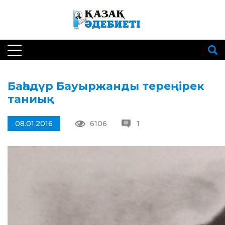
Баһадүр Бауыржанды тереңірек
таниық
08.01.2016
6106
1