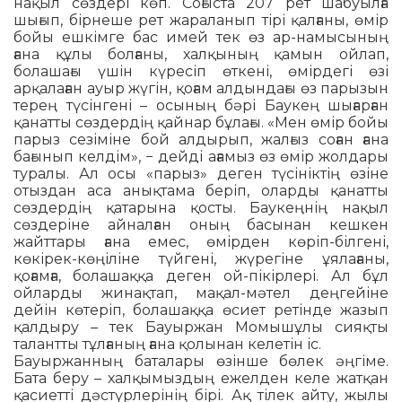
нақыл сөздері көп. Соғыста 207 рет шабуылға
шығып, бірне­ше рет жараланып тірі қалғаны, өмір
бойы ешкімге бас имей тек өз ар-нам­ы­сының
ғана құлы болғаны, халқының қа­мын ойлап,
болашағы үшін күресіп өткені, өмірдегі өзі
арқалаған ауыр жүгін, қоғам алдындағы өз парызын
терең түсінгені – осының бәрі Баукең шығарған
қанатты сөздердің қайнар бұлағы. «Мен өмір бойы
парыз сезіміне бой алдырып, жалғыз соған ғана
бағынып келдім», − дейді ағамыз өз өмір жолдары
туралы. Ал осы «парыз» деген түсініктің өзіне
отыздан аса анықтама беріп, оларды қанатты
сөздердің қатарына қосты. Баукеңнің нақыл
сөздеріне айналған оның басынан кешкен
жайттары ғана емес, өмірден көріп-білгені,
көкірек-көңіліне түйгені, жү­регіне ұялағаны,
қоғамға, болашаққа де­ген ой-пікірлері. Ал бұл
ойларды жи­нақтап, мақал-мәтел деңгейіне
дейін кө­теріп, болашаққа өсиет ретінде жазып
қал­дыру – тек Бауыржан Момышұлы сияқ­ты
талантты тұлғаның ғана қолынан ке­летін іс.
Бауыржанның баталары өзінше бө­лек әңгіме.
Бата беру – халқымыздың ежелден келе жатқан
қасиетті дәстүр­лері­нің бірі. Ақ тілек айту, жылы