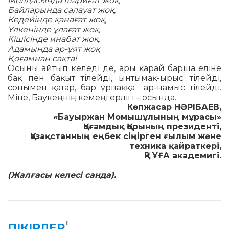
Молдасында шариғат жоқ,
Байларында салауат жоқ,
Кедейінде қанағат жоқ,
Үлкенінде ұлағат жоқ,
Кішісінде инабат жоқ,
Адамында ар-ұят жоқ
Қоғамнан сақта!
Осыны айтып келеді де, ары қарай бар­ша еліне
бақ пен бақыт тілейді, ынты­мақ-ырыс тілейді,
сонымен қатар, бар ұрпаққа ар-намыс тілейді.
Міне, Бау­кең­нің кемеңгерлігі – осында.
Көпжасар НӘРІБАЕВ,
«Бауыржан Момышұлының мұрасы»
Қоғамдық Қорының президенті,
Қазақстанның еңбек сіңірген ғылым және
техника қайраткері,
ҚР ҰҒА академигі.
(Жалғасы келесі санда).
1
ПІКІРЛЕР