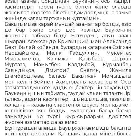
абзал азамат. Сон­дықтан Баукеңнің осы қадірлі
қа­сиеттерін терең түсіне білген және оларды
жақсылап көрсете білетін адамдардың ғана ағамыз
жөнінде қалам тартқанын құптаймын.
Бақытымызға қарай мұндай азаматтар болды, әзір
де бар және олар дер ке­зінде Баукеңнің
жанынан табыла білді. Батырдың атын алғаш
шығарған Александр Кривицкий мен Александр
Бекті былай қойғанда, бұлардың қатарына Әзілхан
Нұршайықов, Мәлік Ғабдуллин, Мекемтас
Мырзахметов, Кәкімжан Қазыбаев, Шерхан
Мұртаза, Мамытбек Қалдыбай, Құрманбек
Сағындықов, Дмит­рий Снегин, Жәмила
Егембердиева, ба­ласы Бақытжан Момышұлы
мен келіні Зейнеп Ахметованы қосар едім. Осы
аза­маттардың өте құнды еңбектерінің арқа­сында
Баукеңнің шын табиғаты, таудай үлкен таланты, ірі
тұлғасы, адами қа­сиет­тері, шыншылдығы, тазалығы,
хал­қына – қазағына сіңірген өлшеусіз мол қыз­меті
көпшілікке аян болды. Бұлардан басқа батыр
ағамыздың әр түрлі қыр-сырларын дәріптеп
жүрген азаматтар да аз емес.
Бұл тұрғыдан алғанда, Бауыржан аға­мызды бақытты
кейіпкер дер едім. Қан­шам­а қатал мінезі болса