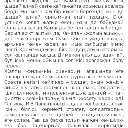
араласып жүр­дік. Ал Камалдың жастау кезі,
шыдай ал­май сөзге қайта-қайта орынсыз арала­са
берді. Әңгімеге тағы бір киліге бергенде, мен де
шыдай алмай орнымнан атып тұрдым. Стол
үстінде қолғап жатыр екен, өзім де байқамай
соны ала салып Камалды беттен салып жібердім.
Барып есікті аштым да, Камалға – «жолың ашық», −
деп есік­ті көрсеттім. Сүмірейіп ол үйден шық­ты,
артынан төмен қарап, екі иығы салбы­рап Ілияс
ілесті. Қорытындысын біле­сің­дер, атым өзгермей
сол қалпында қалды. Димекең ақылды адам ғой,
бұл іске менің ойымша сол кісі араласқан болу
керек.
Жалпы, фильмнің сценарийі алғашын­да өте
нашар шыққан. Соғыс өнері дұрыс көр­сетілмеген.
Соғыста негізгі кейіпкер – солдат, оның жеңісін
айқай-шу, атыс-тар­тыспен ғана емес, солдаттың
ішкі дү­ние­сін, интеллектуалдық деңгейін, пат­
риот­тық сезімін толық ашып көрсету ке­рек еді.
Ол жоқ. И.В.Панфиловтың дана қолбасшы, соғыс
ісінің білгірі, көрнекті стратег, солдаттардың
қамқоршы әкесі ре­тінде бейнесі ойдағыдай емес,
өте сол­ғын. Тағы да басқа толып жатқан кем­ші­лік­
тер бар. Сценарийді талқылаған көр­кем­дік