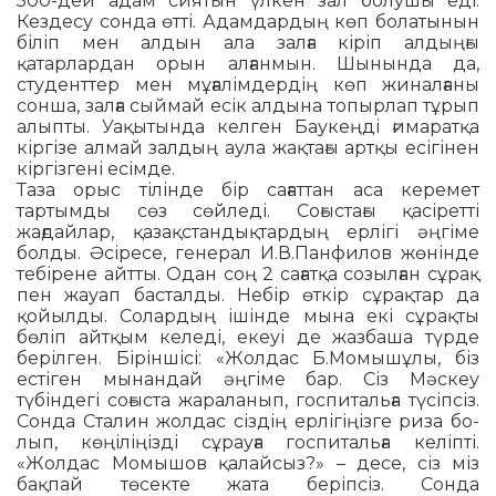
500-дей адам сиятын үлкен зал болушы еді.
Кездесу сонда өтті. Адамдардың көп бо­латынын
біліп мен алдын ала залға кі­ріп алдыңғы
қатарлардан орын алған­мын. Шынында да,
студенттер мен мұға­лім­дердің көп жиналғаны
сонша, залға сый­май есік алдына топырлап тұрып
алып­ты. Уақытында келген Баукеңді ғи­маратқа
кіргізе алмай залдың аула жақ­тағы артқы есігінен
кіргізгені есімде.
Таза орыс тілінде бір сағаттан аса ке­ре­мет
тартымды сөз сөйледі. Соғыстағы қасіретті
жағдайлар, қазақстандық­тар­дың ерлігі әңгіме
болды. Әсіресе, генерал И.В.Панфилов жөнінде
тебірене айтты. Одан соң 2 сағатқа созылған сұрақ
пен жа­уап басталды. Небір өткір сұрақтар да
қойылды. Солардың ішінде мына екі сұ­рақты
бөліп айтқым келеді, екеуі де жаз­баша түрде
берілген. Біріншісі: «Жолдас Б.Момышұлы, біз
естіген мынандай әңгі­ме бар. Сіз Мәскеу
түбіндегі соғыста жа­­раланып, госпитальға түсіпсіз.
Сонда Ста­лин жолдас сіздің ерлігіңізге риза бо­
лып, көңіліңізді сұрауға госпитальға ке­ліпті.
«Жолдас Момышов қалайсыз?» – десе, сіз міз
бақпай төсекте жата бе­ріп­сіз. Сонда