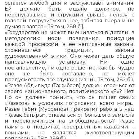
остается злобой дня и заслуживает внимания.
Ей должно быть отдано должное, но
перепугавшись инструкции свыше, нельзя с
головой погрузиться в нее, забывая вчера и не
думая о завтра» [19 том, 288 б.]…
«Государство не может вмешиваться в детали, в
методологию норм поведения, присущие
каждой профессии, в ее неписанные законы,
сложившиеся традиции, законы
художественной этики. Оно может дать общую
направляющую установку. Ни одно
постановление, ни одно решение, как бы мудро
оно не было составлено, не может
предусмотреть все случаи жизни» (19 том, 282 б.).
«Разве Абдильда (Тажибаев) должен отречься от
своего национального, политического «Я»? Нет!
Но он должен помнить, что он пишет своих
«Казахов» в ус­ловиях потрясения всего мира…
Разве Габит (Мусрепов) прекратит работать над
«Қазақ батыры», отказаться от большого замысла
и переключиться на злободневность? Разве
память о подвигах, совершенных казахами –
воинами, не является животрепещущим
вопросом?» (19 т. 289 б.).