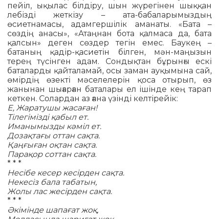
пейіл, ықылас білдіру, шын жүрегінен шыққан
лебізді жеткізу – ата-бабаларымыздың
өсиетнамасы, адамгершілік аманаты. «Бата –
сөздің анасы», «Атаңнан бота қал­ма­са да, бата
қалсын» деген сөздер тегін емес. Баукең –
батаның қадір-қа­сие­тін білген, мән-маңызын
терең түсін­ген адам. Сондықтан бұрынғы ескі
баталарды қайталамай, осы заман ауқымына сай,
өмірдің өзекті мәселелерін қоса оты­рып, өз
жанынан шығарған баталары ел ішінде кең тарап
кеткен. Солардан аз ғана үзінді келтірейік:
Е, Жаратушы жасаған!
Тілегімізді қабыл ет.
Иманымызды кәміл ет.
Дозақтағы оттан сақта.
Қаңғыған оқтан сақта.
Парақор соттан сақта.
* * *
Несібе кесер кесірден сақта.
Некесіз бала табатын,
Жолы лас жесірден сақта.
* * *
Әкімінде шапағат жоқ,