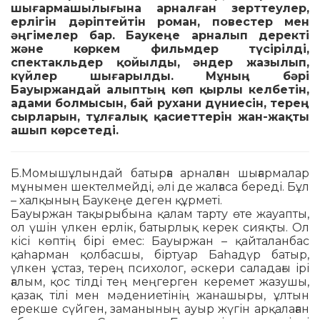
шығармашылығына арналған зерттеулер,
ерлігін дәріптейтін роман, повестер мен
әңгімелер бар. Баукеңе арналып деректі
және көркем фильмдер түсірілді,
спектакльдер қойылды, әндер жазылып,
күйлер шығарыл­ды. Мұның бәрі
Бауыржандай алыптың көп қырлы келбетін,
адами болмысын, бай рухани дүниесін, терең
сырларын, тұлғалық қасиет­терін жан-жақты
ашып көрсетеді.
Б.Момышұлындай батырға арналған шы­ғармалар
мұнымен шектелмейді, әлі де жалғаса береді. Бұл
– халқының Бау­кеңе деген құрметі.
Бауыржан тақырыбына қалам тарту өте жауапты,
ол үшін үлкен ерлік, ба­тыр­лық керек сияқты. Ол
кісі көптің бірі емес: Бауыржан – қайталанбас
қаһарман қол­бас­шы, біртуар Баһадүр батыр,
үлкен ұс­таз, терең психолог, әскери саладағы ірі
ғалым, қос тілді тең меңгерген керемет жазу­шы,
қазақ тілі мен мәдениетінің жа­на­шыры, ұлтын
ерекше сүйген, зама­ны­ның ауыр жүгін арқалаған