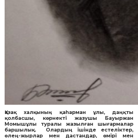
Қазақ халқының қаһарман ұлы, даңқты
қолбасшы, көрнекті жазушы Бауыржан
Момышұлы туралы жазылған шығармалар
баршылық. Олардың ішінде естеліктер,
өлең-жырлар мен дастандар, өмірі мен