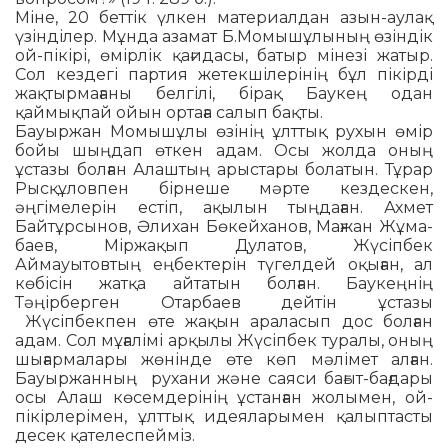
Міне, 20 беттік үлкен материалдан азын-аулақ
үзінділер. Мұнда азамат Б.Момышұлының өзіндік
ой-пікірі, өмірлік қа­ғидасы, батыр мінезі жатыр.
Сол кез­де­гі партия жетекшілерінің бұл пікірді
жақтырмағаны белгілі, бірақ Баукең одан
қаймықпай ойын ортаға салып бақты.
Бауыржан Момышұлы өзінің ұлттық рухын өмір
бойы шыңдап өткен адам. Осы жол­да оның
ұстазы болған Алаштың арыс­тары болатын. Тұрар
Рысқұловпен бірнеше мәрте кездескен,
әңгімелерін естіп, ақылын тыңдаған. Ахмет
Байтұр­сы­нов, Әлихан Бөкейханов, Мағжан Жұма­
баев, Міржақып Дулатов, Жүсіпбек
Аймауытовтың еңбектерін түгелдей оқы­ған, ал
көбісін жатқа айтатын болған. Бау­кеңнің
Тәңірберген Отарбаев дейтін ұстазы
Жүсіпбекпен өте жақын араласып дос болған
адам. Сол мұғалімі арқы­лы Жү­сіпбек туралы, оның
шығармалары жөнінде өте көп мәлімет алған.
Бауыр­жанның рухани және саяси бағыт-бағ­дары
осы Алаш көсемдерінің ұстанған жолымен, ой-
пікірлерімен, ұлттық идеяларымен қалыптасты
десек қателеспей­міз.