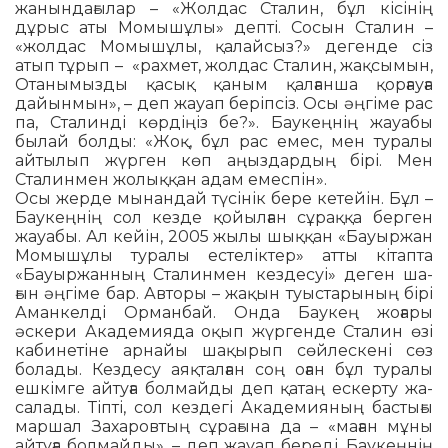
жанындағылар – «Жолдас Ста­лин, бұл кісінің
дұрыс аты Момышұлы» деп­ті. Сосын Сталин –
«жолдас Момыш­ұлы, қалайсыз?» дегенде сіз
атып тұрып – «рахмет, жолдас Сталин, жақсымын,
Ота­нымызды қасық қаным қалғанша қор­ғауға
дайынмын», – деп жауап беріп­сіз. Осы әңгіме рас
па, Сталинді көрдіңіз бе?». Бау­кеңнің жауабы
былай болды: «Жоқ, бұл рас емес, мен туралы
айтылып жүр­ген көп аңыздардың бірі. Мен
Сталинмен жолыққан адам емеспін».
Осы жерде мынандай түсінік бере ке­тейін. Бұл –
Баукеңнің сол кезде қойылған сұраққа берген
жауабы. Ал кейін, 2005 жылы шыққан «Бауыржан
Момышұлы ту­ралы естеліктер» атты кітапта
«Бауыр­жан­ның Сталинмен кездесуі» деген ша­
ғын әңгіме бар. Авторы – жақын туыс­та­рының бірі
Аманкелді Орманбай. Онда Баукең жоғары
әскери Академияда оқып жүргенде Сталин өзі
кабинетіне арнайы шақырып сөйлескені сөз
болады. Кездесу аяқталған соң оған бұл туралы
ешкімге айтуға болмайды деп қатаң ескерту жа­
са­лады. Тіпті, сол кездегі Академияның бас­тығы
маршал Захаровтың сұрағына да – «маған мұны
айтуға болмайды», – деп жа­уап береді. Баукеңнің