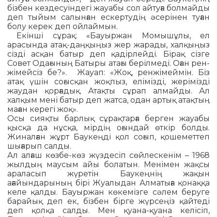
бізбен кез­де­суіндегі жауабы сол айтуға болмайды
деп тыйым салынған ескертудің әсерінен туған
болу керек деп ойлаймын.
Екінші сұрақ: «Бауыржан Момышұлы, ел
арасында атақ-даңқыңыз жер жарады, халқыңыз
сізді асқан батыр деп қа­дір­­лейді. Бірақ сізге
Совет Одағының Ба­­тыры атағы берілмеді. Оған рен­
жі­мей­сіз бе?». Жауап: «Жоқ, ренжімеймін. Біз
атақ үшін соғысқан жоқпыз, елімізді, же­рі­мізді
жаудан қорғадық. Атақты сұрап ал­майды. Ал
халқым мені батыр деп жатса, одан артық атақтың
маған керегі жоқ».
Осы сияқты барлық сұрақтарға берген жауабы
қысқа да нұсқа, мірдің оғын­дай өткір болды.
Жиналған жұрт Баукеңді қол соғып, қошеметтеп
шығарып салды.
Ал алғаш көзбе-көз жүздесіп сөй­лес­ке­нім – 1968
жылдың маусым айы болатын. Менімен жақсы
араласып жүретін Баукеңнің жақын
ағайындарының бірі Жуалыдан Алматыға қонаққа
келе қалды. Бауыржан көкемізге сәлем беруге
ба­райық деп ек, бізбен бірге жүрсеңіз қай­теді
деп қолқа салды. Мен қуана-қуана ке­лісіп,