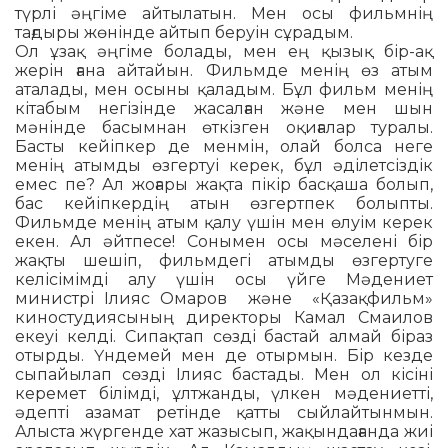
түрлі әңгіме ай­тылатын. Мен осы фильмнің
тағдыры жөнінде айтып беруін сұрадым.
Ол ұзақ әңгіме болады, мен ең қызық бір-ақ
жерін ғана айтайын. Фильмде ме­нің өз атым
аталады, мен осыны қаладым. Бұл фильм менің
кітабым негізінде жа­сал­ған және мен шын
мәнінде басымнан өткізген оқиғалар туралы.
Басты кейіпкер де менмін, олай болса неге
менің атымды өзгертуі керек, бұл әділетсіздік
емес пе? Ал жоғары жақта пікір басқаша болып,
бас кейіпкердің атын өзгертпек болыпты.
Фильмде менің атым қалу үшін мен өлуім керек
екен. Ал әйтпесе! Сонымен осы мә­селені бір
жақты шешіп, фильмдегі атым­ды өзгертуге
келісімімді алу үшін осы үйге Мәдениет
министрі Ілияс Омаров және «Қазақфильм»
киностудиясының директоры Камал Смаилов
екеуі келді. Си­пақтап сөзді бастай алмай біраз
отыр­ды. Үндемей мен де отырмын. Бір кезде
сыпайылап сөзді Ілияс бастады. Мен ол кісіні
керемет білімді, ұлтжанды, үлкен мә­дениетті,
әдепті азамат ретінде қатты сый­лайтынмын.
Алыста жүргенде хат жа­зысып, жақындағанда жиі