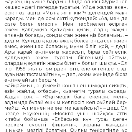
Баукеңнің үйіне бардық. Онда ол кісі Фурманов
көшесіндегі пәтерде тұра­тын. Үйде жалғыз екен,
есікті өзі ашты. «Мына жігіт кім?» дегендей маған
қарады. Мен де осы сәтті күткендей: «Аға, мен де
сіз­ге бөтен емеспін. Мені тәрбиелеп өсір­ген
әжем Қалдықыз Құлидың қызы, сіздің жа­қын
әпкеңіз болады, сондықтан жие­ніңіз боламын», –
дедім. Құлидың қызы әжең болса, онда сен жиен
емес, жиеншар боласың, мұны біліп қой, – деді.
Ары қа­рай әңгімеміз жарасып, біраз сөй­лес­тік.
Қалдықыз әжем туралы білгенімді айт­тым,
олардың әулетін жақсы білетін бо­лып шықты. «Ол
кісі 1959 жылы өмірден өтті, өле-өлгенше сізді
аузынан тастамайтын», – деп, әжем жөнінде біраз
әңгіме ай­тып бердім.
Байқаймын, әңгімеміз көңілінен шық­қан сияқты,
өзім жайлы, отбасым, қыз­ме­тім туралы сұрады.
Аздан соң – «Әңгі­ме­шіл бала екенсің, менің
алдымда бұ­лай ешкім көлгірсіп көп сөйлей бер­
мей­ді. Ал менен не әңгіме қалайсың?» – деді. Ол
кезде Бәукеңнің «Москва үшін шай­қас» атты
кітабы бойынша «Елбасына күн туса» деген
көркем суретті фильмнің эк­ранға жаңадан
шыққан мезгілі болатын. Фильм төңірегінде әр