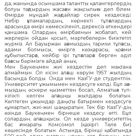
да, жанында осын­шама талантты қаламгерлердің
болуы тағдырдың жасаған жақсылығы деп білем.
Өмірде мұндай жағдайлар си­рек кездеседі.
Небір ғұламалардың, көр­некті тұлғалардың
арасында өмірі кө­мес­кіленіп, дерексіз өткендері
қаншама. Олар­дың өмірбаянын жобалап, кей
жер­лерін ойдан қосып, мәртебелерін биік­тетіп
жүрміз. Ал Бауыржан ағамыздың та­рихи тұлғасы,
адами болмысы, өмірге көз­қарасы, қоғами
құбылыстарға, кейбір ірі тұлғаларға берген әділ
бағасы бәрі­міз­ге айдай анық.
Мен Баукеңмен жиі кездестім деп мақ­тана
алмаймын. Ол кісіні алғаш көр­уім 1957 жылдың
басында болды. Онда мен КазГУ-де студентпін.
Университет ұжы­мымен кездесуге келді. Бұл аға­
мыз­дың әскери қызметтен босап, Алматыға түп­
кілікті келген алғашқы жылдары бола­тын.
Көптеген ұжымдар даңқты батырмен кездесуге
құмартып, жиі-жиі шақыратын. Тек бір КазГУ-дің
өзінде Баукеңмен бір­неше кездесу өтті. Бұл
солардың ал­ғаш­қысы. Ол кезде университеттің
бас ғи­ма­раты Комсомол (қазіргі Төле би)
көшесінде болатын. Астында, бірінші қабатында