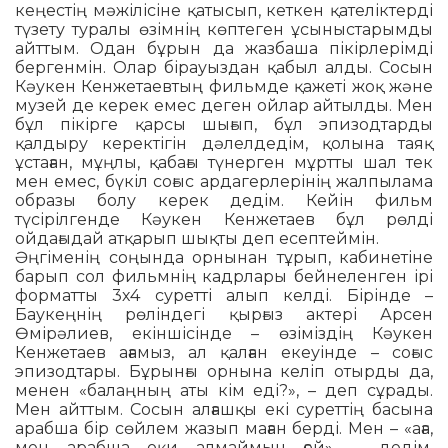
кеңестің мәжілісіне қатысып, кет­кен қателіктерді
түзету туралы өзімнің көптеген ұсыныстарымды
айттым. Одан бұ­рын да жазбаша пікірлерімді
бергенмін. Олар бірауыздан қабыл алды. Сосын
Кәу­кен Кенжетаевтың фильмде қажеті жоқ жә­не
музей де керек емес деген ойлар ай­тылды. Мен
бұл пікірге қарсы шығып, бұл эпизодтарды
қалдыру керектігін дә­лелдедім, қолына таяқ
ұстаған, мұңлы, қа­бағы түнерген мұртты шал тек
мен емес, бүкіл соғыс ардагерлерінің жалпы­ла­ма
образы болу керек дедім. Кейін фильм
түсірілгенде Кәукен Кенжетаев бұл рөлді
ойдағыдай атқарып шықты деп есептеймін.
Әңгіменің соңында орнынан тұрып, ка­бинетіне
барып сол фильмнің кадрлары бейнеленген ірі
форматты 3х4 суретті алып келді. Бірінде –
Баукеңнің рөліндегі қыр­ғыз актері Арсен
Өмірәлиев, екін­ші­сінде – өзіміздің Кәукен
Кенжетаев аға­мыз, ал қалған екеуінде – соғыс
эпизодтары. Бұрынғы орнына келіп отырды да,
ме­нен «балаңның аты кім еді?», – деп сұра­ды.
Мен айттым. Сосын алғашқы екі су­­реттің басына
арабша бір сөйлем жазып маған берді. Мен – «аға,
мен арабша оқи алмаймын ғой», – дедім.