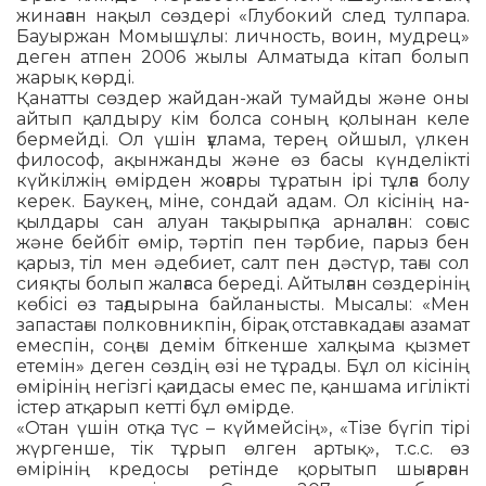
жинаған нақыл сөздері «Глубокий след тулпара.
Бауыржан Мо­мышұлы: личность, воин, мудрец»
деген атпен 2006 жылы Алматыда кітап болып
жарық көрді.
Қанатты сөздер жайдан-жай тумайды және оны
айтып қалдыру кім болса соның қолынан келе
бермейді. Ол үшін ғұлама, терең ойшыл, үлкен
философ, ақынжанды және өз басы күнделікті
күйкілжің өмір­ден жоғары тұратын ірі тұлға болу
керек. Баукең, міне, сондай адам. Ол кісінің на­
қыл­дары сан алуан тақырыпқа арналған: соғыс
және бейбіт өмір, тәртіп пен тәр­бие, парыз бен
қарыз, тіл мен әдебиет, салт пен дәстүр, тағы сол
сияқты болып жал­ғаса береді. Айтылған сөздерінің
кө­бісі өз тағдырына байланысты. Мысалы: «Мен
запастағы полковникпін, бірақ отс­тавкадағы азамат
емеспін, соңғы демім біткенше халқыма қызмет
етемін» деген сөздің өзі не тұрады. Бұл ол кісінің
өмірі­нің негізгі қағидасы емес пе, қаншама игілікті
істер атқарып кетті бұл өмірде.
«Отан үшін отқа түс – күймейсің», «Тізе бүгіп тірі
жүргенше, тік тұрып өлген ар­тық», т.с.с. өз
өмірінің кредосы ретінде қо­ры­тып шығарған