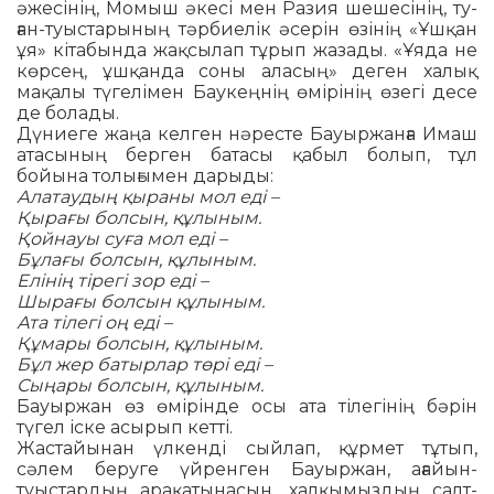
әжесінің, Момыш әкесі мен Разия шешесінің, ту­
ған-туыстарының тәрбиелік әсерін өзінің «Ұшқан
ұя» кітабында жақсылап тұрып жазады. «Ұяда не
көрсең, ұшқанда соны аласың» деген халық
мақалы түгелімен Бау­кеңнің өмірінің өзегі десе
де болады.
Дүниеге жаңа келген нәресте Бауыр­жан­ға Имаш
атасының берген батасы қа­был болып, тұл
бойына толығымен да­рыды:
Алатаудың қыраны мол еді –
Қырағы болсын, құлыным.
Қойнауы суға мол еді –
Бұлағы болсын, құлыным.
Елінің тірегі зор еді –
Шырағы болсын құлыным.
Ата тілегі оң еді –
Құмары болсын, құлыным.
Бұл жер батырлар төрі еді –
Сыңары болсын, құлыным.
Бауыржан өз өмірінде осы ата тілегі­нің бәрін
түгел іске асырып кетті.
Жастайынан үлкенді сыйлап, құрмет тұтып,
сәлем беруге үйренген Бауыржан, ағайын-
туыстардың арақатынасын, хал­қы­мыздың салт-