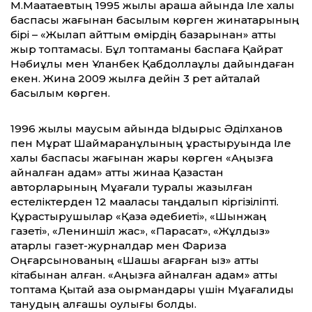
М.Мақатаевтың 1995 жылы қараша айында Іле халық
баспасы жағынан басылым көрген жинақтарының
бірі – «Жылап қайттым өмірдің базарынан» атты
жыр топтамасы. Бұл топтаманы баспаға Қайрат
Нәбиұлы мен Ұланбек Қабдоллаұлы дайындаған
екен. Жинақ 2009 жылға дейін 3 рет қайталай
басылым көрген.
1996 жылы маусым айында Ыдырыс Әділханов
пен Мұрат Шаймаранұлының құрастыруында Іле
халық баспасы жағынан жарық көрген «Аңызға
айналған адам» атты жинаққа Қазақстан
авторларының Мұқағали туралы жазылған
естеліктерден 12 мақаласы таңдалып кіргізіліпті.
Құрастырушылар «Қазақ әдебиеті», «Шынжаң
газеті», «Лениншіл жас», «Парасат», «Жұлдыз»
қатарлы газет-журналдар мен Фариза
Оңғарсынованың «Шашы ағарған қыз» атты
кітабынан алған. «Аңызға айналған адам» атты
топтама Қытай қазақ оқырмандары үшін Мұқағалиды
танудың алғашқы оқулығы болды.