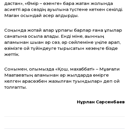
дастан», «Өмір – өзенге» бара жатқан жолында
қасиетті қара сөздің ауылына түстене кеткен секілді.
Маған осындай әсер қалдырды.
Соңында жоқтай алар ұрпағы барлар ғана ұлылар
санатына қосыла алады. Енді міне, ақынның
қаламынан шыққан әр сөз, әр сөйлеміне үңіле қарап,
өзімізге ой түйіндеуге тырысатын кезеңге бізде
жеттік.
Сонымен, қолымызда «Қош, махаббат!» – Мұқағали
Мақатаевтың қаламынан әр жылдарда өмірге
келген қарасөзбен жазылған туындылар» деп ой
толғапты.
Нұрлан Сәрсенбаев