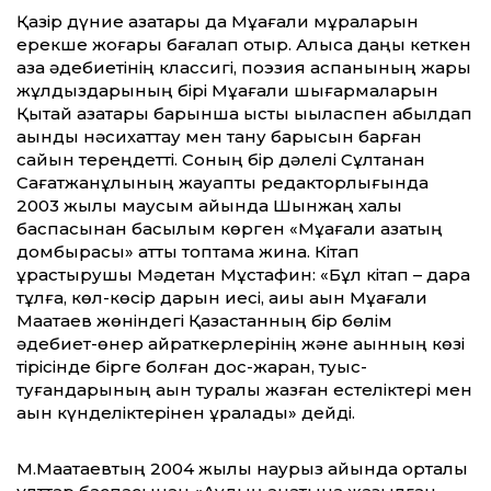
Қазір дүние қазақтары да Мұқағали мұраларын
ерекше жоғары бағалап отыр. Алысқа даңқы кеткен
қазақ әдебиетінің классигі, пoэзия аспанының жарық
жұлдыздарының бірі Мұқағали шығармаларын
Қытай қазақтары барынша ыстық ықыласпен қабылдап
ақынды нәсихаттау мен тану барысын барған
сайын тереңдетті. Соның бір дәлелі Сұлтанқан
Сағатжанұлының жауапты редакторлығында
2003 жылы маусым айында Шынжаң халық
баспасынан басылым көрген «Мұқағали қазақтың
домбырасы» атты топтама жинақ. Кітап
құрастырушы Мәдетқан Мұстафин: «Бұл кітап – дара
тұлға, көл-көсір дарын иесі, ақиық ақын Мұқағали
Мақатаев жөніндегі Қазақстанның бір бөлім
әдебиет-өнер қайраткерлерінің және ақынның көзі
тірісінде бірге болған дос-жаран, туыс-
туғандарының ақын туралы жазған естеліктері мен
ақын күнделіктерінен құралады» дейді.
М.Мақатаевтың 2004 жылы наурыз айында орталық