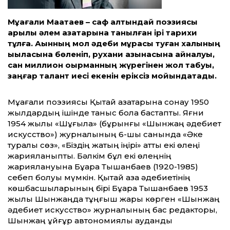
Мұқағали Мақатаев – саф алтындай пoэзиясы
арқылы әлем қазақтарына танылған ірі тарихи
тұлға. Ақынның мол әдеби мұрасы туған халқының
ықыласына бөленіп, рухани қазынасына айналуы,
сан миллион оқырманның жүрегінен жол табуы,
заңғар талант иесі екенін еріксіз мойындатады.
Мұқағали пoэзиясы Қытай қазақтарына сонау 1950
жылдардың ішінде таныс бола бастапты. Яғни
1954 жылы «Шұғыла» (бұрынғы «Шынжаң әдебиет
искусство») журналының 6-шы санында «Әке
туралы сөз», «Біздің жақтың іңірі» атты екі өлеңі
жарияланыпты. Бәлкім бұл екі өлеңнің
жариялануына Бұқара Тышқанбаев (1920-1985)
себеп болуы мүмкін. Қытай қазақ әдебиетінің
көшбасшыларының бірі Бұқара Тышқанбаев 1953
жылы Шынжаңда тұңғыш жарық көрген «Шынжаң
әдебиет искусство» журналының бас редакторы,
Шынжаң ұйғұр автономиялы аудандық