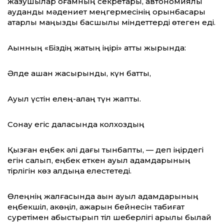
жазушылар қоғамның секретары, автономиялы
аудандық мәдениет меңгермесінің орынбасары
қатарлы маңызды басшылық міндеттерді өтеген еді.
Ақынның «Біздің жақтың іңірі» атты жырында:
Әлде қашан жасырынды, күн батты,
Ауыл үстін елең-алаң түн жапты.
Сонау егіс даласында колхоздың
Қызған еңбек әлі дағы тынбапты, — деп іңірдегі
егін салып, еңбек еткен ауыл адамдарының
тірлігін көз алдыңа елестетеді.
Өлеңнің жалғасында ақын ауыл адамдарының
еңбекшіл, ақкөңіл, ақжарқын бейнесін табиғат
суретімен қабыстырып тіл шеберлігі арқылы былай