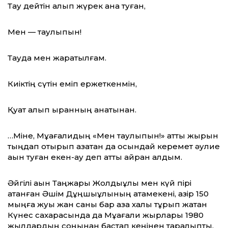
Тау дейтін алып жүрек ана туған,
Мен — таулықпын!
Тауда мен жаратылғам.
Киіктің сүтін еміп ержеткенмін,
Қуат алып қыранның қанатынан.
…Міне, Мұқағалидың «Мен таулықпын!» атты жырын
тыңдап отырып қазақтан да осындай керемет әулие
ақын туған екен-ау деп қатты қайран қалдым.
Әйгілі ақын Таңжарық Жолдыұлы мен күй пірі
атанған Әшім Дұңшыұлының атамекені, қазір 150
мыңға жуық жан саны бар қазақ халқы тұрып жатқан
Күнес сахарасында да Мұқағали жырлары 1980
жылдардың соңынан бастап кеңінен таралыпты.