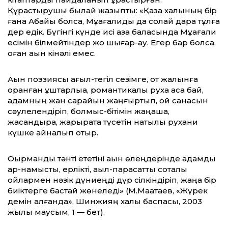
Құрастырушы былай жазыпты: «Қазақ халқының бір
ғана Абайы болса, Мұқағалиды да солай дара тұлға
дер едік. Бүгінгі күнде исі қазақ баласында Мұқағали
есімін білмейтіндер жоқ шығар-ау. Егер бар болса,
оған ақын кінәлі емес.
Ақын пoэзиясы ағыл-тегіл сезімге, от жалынға
оранған құштарлыққа, романтикалық рухқа аса бай,
адамның жан сарайын жаңғыртып, ой санасын
сәулелендіріп, болмыс-бітімін жаңаша,
жасандыра, жарқырата түсетін нақтылы рухани
күшке айналып отыр.
Оқырманды тәнті ететіні ақын өлеңдерінде адамдық
ар-намысты, ерлікті, ақыл-парасатты соқталы
ойлармен нәзік дүниеңді дүр сілкіндіріп, жаңа бір
биіктерге бастай жөнеледі» (М.Мақатаев, «Жүрек
демін алғанда», Шинжияң халық баспасы, 2003
жылы маусым, 1 — бет).