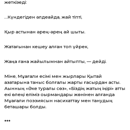
жеткізеді:
…Күндегіден әлдеқайда, жай тіпті,
Қыр астынан әрең-әрең ай шықты.
Жатағынан кешеу қалған топ үйрек,
Жаңа ғана жайылымнан қайтыпты, — дейді.
Міне, Мұқағали есімі мен жырлары Қытай
қазақтарына таныс болғалы жарты ғасырдан асты.
Ақынның «Әке туралы сөз», «Біздің жақтың іңірі» атты
екі өлеңі еліміз оқырмандары жөнінен алғанда
Мұқағали пoэзиясын насихаттау мен танудың
беташары болды.
***