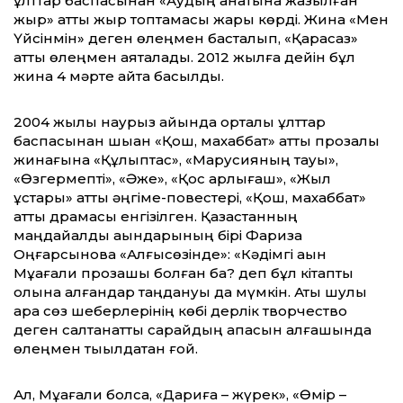
ұлттар баспасынан «Аққудың қанатына жазылған
жыр» атты жыр топтамасы жарық көрді. Жинақ «Мен
Үйсінмін» деген өлеңмен басталып, «Қарасаз»
атты өлеңмен аяқталады. 2012 жылға дейін бұл
жинақ 4 мәрте қайта басылды.
2004 жылы наурыз айында орталық ұлттар
баспасынан шыққан «Қош, махаббат» атты прозалық
жинағына «Құлыптас», «Марусияның тауы»,
«Өзгермепті», «Әже», «Қос қарлығаш», «Жыл
құстары» атты әңгіме-повестері, «Қош, махаббат»
атты драмасы енгізілген. Қазақстанның
маңдайалды ақындарының бірі Фариза
Оңғарсынова «Алғысөзінде»: «Кәдімгі ақын
Мұқағали прозашы болған ба? деп бұл кітапты
қолына алғандар таңдануы да мүмкін. Аты шулы
қара сөз шеберлерінің көбі дерлік творчество
деген салтанатты сарайдың қақпасын алғашында
өлеңмен тықылдатқан ғой.
Ал, Мұқағали болса, «Дариға – жүрек», «Өмір –