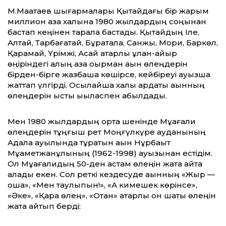
М.Мақатаев шығармалары Қытайдағы бір жарым
миллион қазақ халқына 1980 жылдардың соңынан
бастап кеңінен тарала бастады. Қытайдың Іле,
Алтай, Тарбағатай, Бұратала, Санжы, Мори, Баркөл,
Қарамай, Үрімжі, Ақсай қатарлы ұлан-қайыр
өңіріндегі қалың қазақ оқырман ақын өлеңдерін
бірден-бірге жазбаша көшірсе, кейбіреуі ауызша
жаттап үлгірді. Осылайша халық ардақты ақынның
өлеңдерін ыстық ықыласпен қабылдады.
Мен 1980 жылдардың орта шенінде Мұқағали
өлеңдерін тұңғыш рет Моңғүлкүре ауданының
Ақдала ауылында тұратын ақын Нұрбақыт
Мұқаметжанұлының (1962-1998) ауызынан естідім.
Ол Мұқағалидың 50-ден астам өлеңін жатқа айта
алады екен. Сол реткі кездесуде ақынның «Жыр —
ошақ», «Мен таулықпын!», «Ақ кимешек көрінсе»,
«Әке», «Қара өлең», «Отан» қатарлы он шақты өлеңін
жатқа айтып берді: