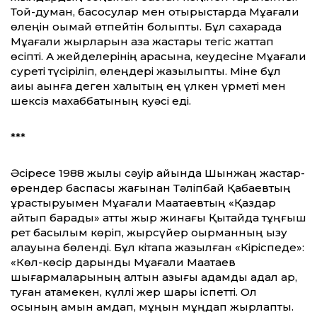
Той-думан, басқосулар мен отырыстарда Мұқағали
өлеңін оқымай өтпейтін болыпты. Бұл сахарада
Мұқағали жырларын қазақ жастары тегіс жаттап
өсіпті. Ақ жейделерінің арқасына, кеудесіне Мұқағали
суреті түсіріліп, өлеңдері жазылыпты. Міне бұл
ақиық ақынға деген халықтың ең үлкен қүрметі мен
шексіз махаббатының куәсі еді.
***
Әсіресе 1988 жылы сәуір айында Шынжаң жастар-
өрендер баспасы жағынан Тәліпбай Қабаевтың
құрастыруымен Мұқағали Мақатаевтың «Қаздар
қайтып барады» атты жыр жинағы Қытайда тұңғыш
рет басылым көріп, жырсүйер оқырманның қызу
алқауына бөленді. Бұл кітапқа жазылған «Кіріспеде»:
«Көл-көсір дарынды Мұқағали Мақатаев
шығармаларының алтын қазығы адамдық адал ар,
туған атамекен, күллі жер шары іспетті. Ол
осының қамын қамдап, мұңын мұңдап жырлапты.