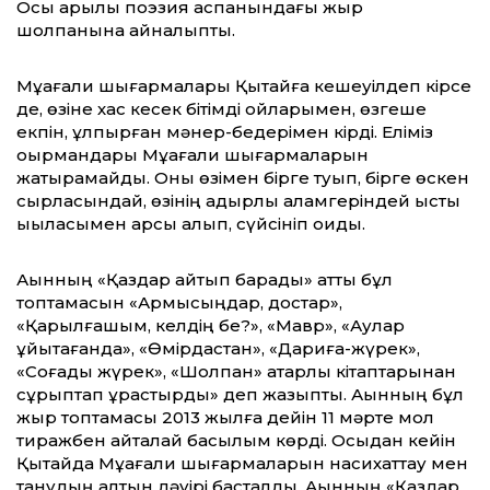
Осы арқылы пoэзия аспанындағы жыр
шолпанына айналыпты.
Мұқағали шығармалары Қытайға кешеуілдеп кірсе
де, өзіне хас кесек бітімді ойларымен, өзгеше
екпін, құлпырған мәнер-бедерімен кірді. Еліміз
оқырмандары Мұқағали шығармаларын
жатырқамайды. Оны өзімен бірге туып, бірге өскен
сырласындай, өзінің қадырлы қаламгеріндей ыстық
ықыласымен қарсы алып, сүйсініп оқиды.
Ақынның «Қаздар қайтып барады» атты бұл
топтамасын «Армысыңдар, достар»,
«Қарылғашым, келдің бе?», «Мавр», «Аққулар
ұйықтағанда», «Өмірдастан», «Дариға-жүрек»,
«Соғады жүрек», «Шолпан» қатарлы кітаптарынан
сұрыптап құрастырдық» деп жазыпты. Ақынның бұл
жыр топтамасы 2013 жылға дейін 11 мәрте мол
тиражбен қайталай басылым көрді. Осыдан кейін
Қытайда Мұқағали шығармаларын насихаттау мен
танудың алтын дәуірі басталды. Ақынның «Қаздар