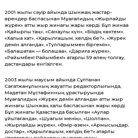
2001 жылы сәуір айында Шынжаң жастар-
өрендер баспасынан Мұқағалидың «Жырлайды
жүрек» атты жыр жинағы жарық көрді. Бұл жинаққа
«Қайырлы таң», «Санаулы күн», «Біздің көктем»,
«Халыққа хат», «Қарылғашым, келдің бе?», «Жүрек
демін алғанда», «Түлпарыммен біргемін»,
«Балашақтан — болашаққа», «Дариға жүрек»,
«Райымбек! Райымбек!» қатарлы 59 өлең-толғау,
дастандары енгізілген.
2003 жылы маусым айында Сұлтанқан
Сағатжанұлының жауапты редакторлығында,
Мәдетқан Мұстафинның құрастыруында
Мұқағалидың «Жүрек демін алғанда» атты жыр
жинағы Шынжаң халық баспасынан жарық көрді.
Бұл жинақты Қазақстанда басылған «Аққулар
ұйықтағанда», «Шуағым менің», «Шолпан»,
«Жырлайды жүрек», «Өмір-өзен», «Армысыңдар,
достар», «Қарылғашым, келдің бе?» қатарлы
кітаптарды пайдаланып құрастырған.