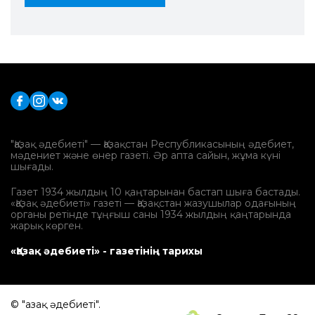
"Қазақ әдебиеті" — Қазақстан Республикасының әдебиет,
мәдениет және өнер газеті. Әр апта сайын, жұма күні
шығады.
Газет 1934 жылдың 10 қаңтарынан бастап шыға бастады.
«Қазақ әдебиеті» газеті — Қазақстан жазушылар одағының
органы ретінде тұңғыш саны 1934 жылдың қаңтарында
жарық көрген.
«Қазақ әдебиеті» - газетінің тарихы
© "Қазақ әдебиеті".