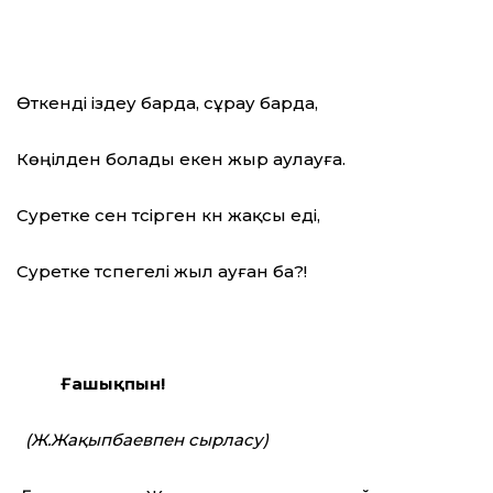
Өткенді іздеу барда, сұрау барда,
Көңілден болады екен жыр аулауға.
Суретке сен түсірген күн жақсы еді,
Суретке түспегелі жыл ауған ба?!
Ғашықпын!
(Ж.Жақыпбаевпен сырласу)