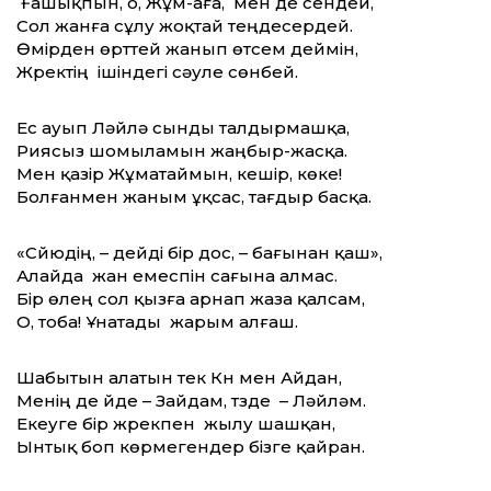
Ғашықпын, о, Жұм-аға, мен де сендей,
Сол жанға сұлу жоқтай теңдесердей.
Өмірден өрттей жанып өтсем деймін,
Жүректің ішіндегі сәуле сөнбей.
Ес ауып Ләйлә сынды талдырмашқа,
Риясыз шомыламын жаңбыр-жасқа.
Мен қазір Жұматаймын, кешір, көке!
Болғанмен жаным ұқсас, тағдыр басқа.
«Сүйюдің, – дейді бір дос, – бағынан қаш»,
Алайда жан емеспін сағына алмас.
Бір өлең сол қызға арнап жаза қалсам,
О, тоба! Ұнатады жарым алғаш.
Шабытын алатын тек Күн мен Айдан,
Менің де үйде – Зайдам, түзде – Ләйләм.
Екеуге бір жүрекпен жылу шашқан,
Ынтық боп көрмегендер бізге қайран.