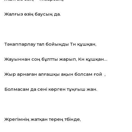
Жалғыз өзің баусың да.
Тәкаппарлау тал бойыңды Түн құшқан,
Жауыннан соң бұлтты жарып, Күн құшқан…
Жыр арнаған алғашқы ақын болсам ғой ,
Болмасам да сені көрген тұңғыш жан.
Жүрегімнің жатқан терең түбінде,