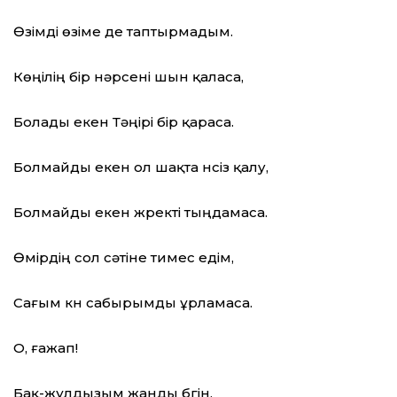
Өзімді өзіме де таптырмадым.
Көңілің бір нәрсені шын қаласа,
Болады екен Тәңірі бір қараса.
Болмайды екен ол шақта үнсіз қалу,
Болмайды екен жүректі тыңдамаса.
Өмірдің сол сәтіне тимес едім,
Сағым күн сабырымды ұрламаса.
О, ғажап!
Бақ-жұлдызым жанды бүгін,