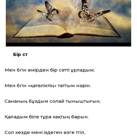
Бір сәт
Мен бүгін өмірден бір сәтті ұрладым,
Мен бүгін «қателіктің» таттым нәрін.
Сананың бұздым солай тыныштығын,
Қаладым біле тұра хақтың барын.
Сол кезде мені іздеген өзге түгіл,