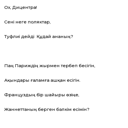
Ох, Дицентра!
Сені неге поляктар,
Туфлиі дейді Құдай ананың?
Паң Париждің жырмен тербеп бесігін,
Ақындары ғаламға ашқан есігін.
Француздың бір шайыры өзіңе,
Жаннеттаның берген бәлкім есімін?