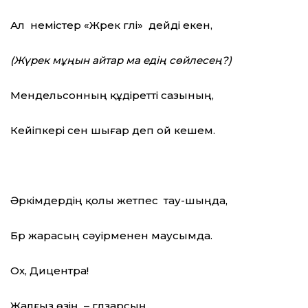
Ал немістер «Жүрек гүлі» дейді екен,
(Жүрек мұңын
айтар
м
а
едің сөйлесең?)
Мендельсонның құдіретті сазының,
Кейіпкері сен шығар деп ой кешем.
Әркімдердің қолы жетпес тау-шыңда,
Бүр жарасың сәуірменен маусымда.
Ох, Дицентра!
Жалғыз өзің – гүлзарсың,