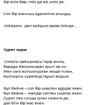
Бір есім бар, гүлім де өзі, күнім де.
Сол бір жанның құрметіне атыңды,
«Айжүрек» деп қойдым қазақ тілінде…
Сурет сыры
Сияқты қайырмасы тәуір әннің,
барады басымыздан ауып әр күн.
Мен сені жолықтырған кезде түскен,
былтырғы суретімді тауып алдым.
Бұл бейне – сол бір шақпен құрдас екен,
бұл бейне – мөлдір сәтпен сырлас екен.
Сурет пен сонда туған сезімге де,
дәл бүгін бір жас екен.