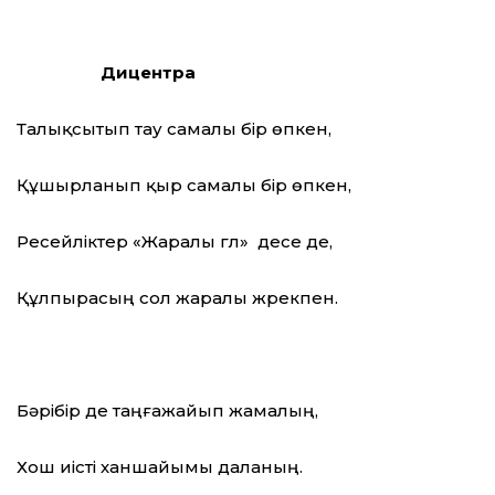
Дицентра
Талықсытып тау самалы бір өпкен,
Құшырланып қыр самалы бір өпкен,
Ресейліктер «Жаралы гүл» десе де,
Құлпырасың сол жаралы жүрекпен.
Бәрібір де таңғажайып жамалың,
Хош иісті ханшайымы даланың.