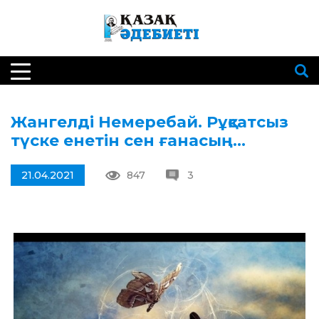
Жангелді Немеребай. Рұқсатсыз
түске енетін сен ғанасың…
21.04.2021
847
3