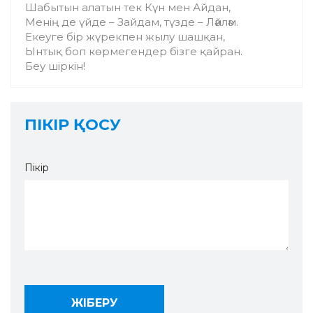
Шабытын алатын тек Күн мен Айдан,
Менің де үйде – Зайдам, түзде – Ләйләм.
Екеуге бір жүрекпен жылу шашқан,
Ынтық боп көрмегендер бізге қайран.
Беу шіркін!
ПІКІР ҚОСУ
Пікір