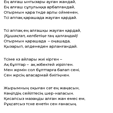
Ең алғаш ынтызары ауған жандай,
Ең алғаш сұлулыққа арбалғандай,
Отырмын қара түнде арлы ойменен,
Түсі аппақ қарашада жауған қардай.
Түсі аппақ ең алғашқы жауған қардай,
(Құшақтап, келбетіңе таң қалғандай)
Отырмын қарашада – оңашада,
Қызарып, әлденеден арланғандай.
Түсіме күз айлары жиі кірген –
Ақ бұлттар – ақ жібектей иірілген.
Мен жүрмін сол бұлттарға балап сені,
Сен жүрсің аласармай биігіңнен.
Жырымның оқыған сәт ең жаңасын,
Көңілдің сейілтесің шер-наласын.
Қисапсыз мазаңды алған жан емес ем,
Рұқсатсыз түске енетін сен ғанасың.