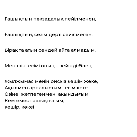
Ғашықпын пәкзадалық пейілменен,
Ғашықпын, сезім дерті сейілмеген.
Бірақ та атын сендей айта алмадым,
Мен үшін есімі оның – зейінді Өлең.
Жылжымас менің онсыз көшім жеке,
Ақылмен арпалыстым, есім кете.
Өзіңе жетпегенмен ақындығым,
Кем емес ғашықтығым,
кешір, көке!