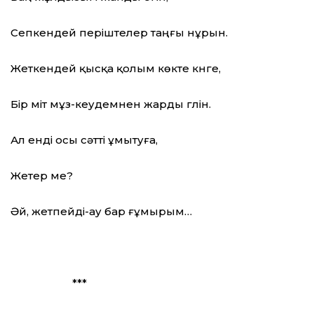
Сепкендей періштелер таңғы нұрын.
Жеткендей қысқа қолым көкте күнге,
Бір үміт мұз-кеудемнен жарды гүлін.
Ал енді осы сәтті ұмытуға,
Жетер ме?
Әй, жетпейді-ау бар ғұмырым…
***