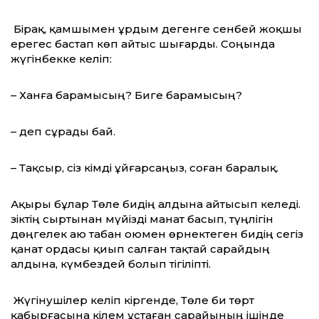
Бірақ, қамшымен ұрдым дегенге сенбей жоқшы
ерегес бастап көп айтыс шығарды. Соңында
жүгінбекке келіп:
– Ханға барамысың? Биге барамысың?
– деп сұрады бай.
– Тақсыр, сіз кімді ұйғарсаңыз, соған ба­ралық.
Ақыры бұлар Төле бидің алдына айтысып келеді.
Үзіктің сыртынан мүйізді манат басып, түңлігін
дөңгелек аю табан оюмен өрнектеген бидің сегіз
қанат ордасы қиып салған тақтай сарайдың
алдына, күмбездей болып тігіліпті.
Жүгінушілер келіп кіргенде, Төле би төрт
қабырғасына кілем ұстаған сарайының ішінде