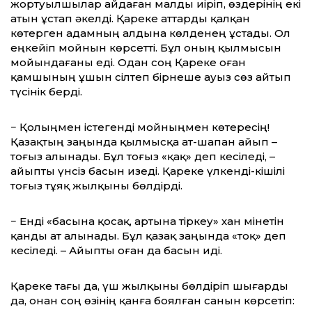
жортуылшылар айдаған малды иіріп, өздерінің екі
атын ұстап әкелді. Қареке аттарды қалқан
көтерген адамның алдына көлденең ұстады. Ол
еңкейіп мойнын көрсетті. Бұл оның қылмысын
мойындағаны еді. Одан соң Қареке оған
қамшының ұшын сілтеп бірнеше ауыз сөз айтып
түсінік берді.
− Қолыңмен істегенді мойныңмен көтересің!
Қазақтың заңында қылмысқа ат-шапан айып –
тоғыз алынады. Бұл тоғыз «қақ» деп кесіледі, –
айыпты үнсіз басын изеді. Қареке үлкенді-кішілі
тоғыз тұяқ жылқыны бөлдірді.
− Енді «басына қосақ, артына тіркеу» хан мінетін
қанды ат алынады. Бұл қазақ заңында «тоқ» деп
кесіледі. – Айыпты оған да басын иді.
Қареке тағы да, үш жылқыны бөлдіріп шығарды
да, онан соң өзінің қанға боялған санын көрсетіп: