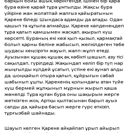
барқын бойы аш­ық көрінгенде, ішінен бір қара
бура өзіне қарай тұра ұмтылды. Жақсы бура
үйіріне жан жолатпай жалғыз қайыратынын
Қареке біледі. Шындаса адамды да алады. Одан
қашып та құтыла алмайды. Қареке көлденеңдеп
тұра қалып қамшымен жас­қап, ақырып күш
көрсетті. Бураның екі көзі қып-қызыл, қармақтай
болып қар­ны беліне жабысып, желкілдеген төбе
шудасы кеңсірігін жауып, жалп-жұлп етеді.
Ауызынан құшақ-құшақ ақ көбікті шашып, азу тісі
сақылдап, гүрілдеді. Жақындап келіп бір түп нар
жыңғылды күлдей ұсатып, үстіне екі аунап алды
да, шоңқайып отыра қалып, құйрығын сабай
шабынып ұшты. Қарекенің қолындағы атан түйе
күш бермей жұлқынып мұрнын жырып қаша
жөнелді. Тұра қуған бура оны шақырым жерге
жеткізген жоқ. Артқы қылтасынан барып ауыз
салды да, қайы­ра басып жерге гүрс еткізіп,
тұрғызбай шайнады.
Шауып келген Қареке айқайлап ұрып айырып