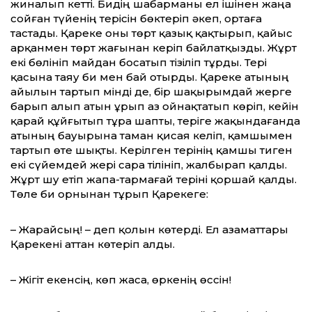
жиналып кетті. Бидің шабарманы ел ішінен жаңа
сойған түйенің терісін бөктеріп әкеп, ортаға
тастады. Қареке оны төрт қазық қақтырып, қайыс
арқанмен төрт жағынан керіп байлатқызды. Жұрт
екі бөлініп майдан босатып тізіліп тұрды. Тері
қасына таяу би мен бай отырды. Қареке атының
айылын тартып мінді де, бір шақырымдай жерге
барып алып атын ұрып аз ойнақтатып көріп, кейін
қарай құйғытып тұра шапты, теріге жақындағанда
атының бауырына таман қисая келіп, қамшымен
тартып өте шықты. Керілген терінің қамшы тиген
екі сүйемдей жері сара тілініп, жалбырап қалды.
Жұрт шу етіп жапа-тармағай теріні қоршай қалды.
Төле би орнынан тұрып Қарекеге:
– Жарайсың! – деп қолын көтерді. Ел азаматтары
Қарекені аттан көтеріп алды.
– Жігіт екенсің, көп жаса, өркенің өссін!