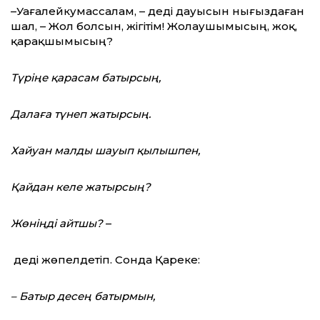
–Уағалейкумассалам, – деді дауысын нығыздаған
шал, – Жол болсын, жігітім! Жолаушымысың, жоқ,
қарақшымысың?
Түріңе қарасам батырсың,
Далаға түнеп жатырсың.
Хайуан малды шауып қылышпен,
Қайдан келе жатырсың?
Жөніңді айтшы?
–
деді жөпелдетіп. Сонда Қареке:
– Батыр десең батырмын,