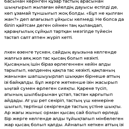
басынан көрінген құзар тастың арасынан
шыңғырып жылаған әйелдің дауысы естілді де,
көп ұзамай тұншығып жоқ болды. «Бұл не қылған
жан?» деп алағызып ұйқысы келмеді. Не болса да
біліп қайтсам деген оймен таң қылаңдап,
қараңғылық сұйқыл тартқан мезгілде түйесін
тастап салт атпен жүріп кетті.
Үлкен өзенге түскен, сайдың ауызына келгенде
жалғыз аяқ жол тас қысаң болып кезікті.
Қысаңның ішін біраз өрлегеннен кейін алды
тарылып, көлденең қақпа тас кезікті, қақпаның
жанынан шапшыуырлап шыққан бірнеше аттың
ізі байқалды. Бұл жерге жеткенше ізін жасырып
ыңғай сумен өрлеген сияқты. Қареке түсіп,
атының шыл­бырынан ұстап, тастан қарғытып
айда­ды. Ат үш рет секіріп, тастың үш ке­меріне
шығып, төртінші секіргенде тастың үстіне шықты.
Ар жағы жыныс орман қысаң сай болып өрледі.
Бір жерге келгенде алды тұйықталып мінбелеген
жар қысаң болып қалды. Айналып кеткен аттың ізі