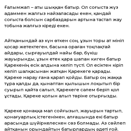
Ғалымжап – аты шыққан батыр. Ол соғыста жүз
адаммен жалғыз найзаласады ек­ен, қандай
соғыста болсын сарбаздарын ар­тына тастап жау
тобына жалғыз кіреді екен.
Айтқанындай аз күн өткен соң, ұзын то­ры ат мініп
қосар жетектеген, басына ораған тоқ­пақтай
айдары, сырғауылдай найы бар, бүкіш
жауырынды, ұзын етек қара шапан киген батыр
Қарекенің есік алдына келіп түсті. Ол есіктен кіріп
келіп шалқасынан жатқан Қарекеге қарады.
Қареке нарау ғана қарап қойды. Батыр оң жаққа
тұра қалды да, қынаптан қылышын лоқытып бір
суырып қайта салып, Қарекеге сәлем беріп қол
ұстады, Қареке қолын алып төріне отырғызды.
Қареке қонаққа мал сойғызып, жауы­рын тартып,
қонағуарлық істеге­німен, алғашында екі батыр
арасында шүйір­келескен сөз болмады. Аз сөйлеп
айтқанын орындайтын батырлардың әдеті ғой.