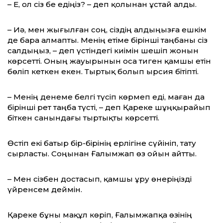
– Е, ол сіз бе едіңіз? – деп қолынан ұстай алды.
– Иә, мен жығылған соң, сіздің алдыңыз­ға ешкім
де бара алмапты. Менің етіме бірінші таңбаны сіз
салдыңыз, – деп үстіндегі киімін шешіп жонын
көрсетті. Оның жауы­рынын оса тиген қамшы етін
бөліп кеткен екен. Тыртық болып ырсия бітіпті.
– Менің денеме белгі түсіп көрмеп еді, маған да
бірінші рет таңба түсті, – деп Қареке шұңқырайып
біткен санындағы тыртықты көрсетті.
Өстіп екі батыр бір-бірінің ерлігіне сүйі­ніп, тату
сырласты. Соңынан Ғалымжап өз ойын айтты.
– Мен сізбен достасып, қамшы ұру өнеріңізді
үйренсем деймін.
Қареке бұны мақұл көріп, Ғалымжапқа өзінің