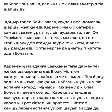
көбелек айналып, алдыңғы екі аяғын көтеріп тік
шапшыды.
Қоңыр төбел бойы аласа, қақпан бел, домалақ
шаршы жылқы еді. Қареке оны бір батырды
қамшысымен ұрып түсіріп аударып алған. Ол
Түркімен жылқысының тұқымы екен, ол оны
«тобышақ» деп атайды. Жүріске мықты, шөлге
шыдамды еді. Топты көргенде ұйытқып кететін
әдеті болатын.
Қарекенің майданға шыққаны тағы да жекпе-
жекке шақырғаны еді. Бірақ, Моңғол
жортуылшылары сайысқа ұмтылмады. Тек біреуі
алдыға шығып, қалқанын найзаның ұшына іліп
аспанға көтерді. Мұнысы «біз жеңілдік, бітім
болсын» деген сөзі еді. Қареке артындағы
жасауылдарына қарап қамшының ұшын алдыға
қарап үш рет сілтеп, ишарат етті. Жігіттер
қамшыларын аспанға үйіріп шауып барды да,