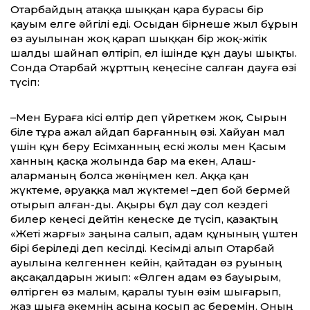
Отарбайдың атаққа шыққан қара бурасы бір
қауым елге әйгілі еді. Осыдан бірнеше жыл бұрын
өз ауылынан жоқ қарап шыққан бір жоқ-жітік
шалды шайнап өлтіріп, ел ішінде құн дауы шықты.
Сонда Отарбай жұрттың кеңесіне салған дауға өзі
түсіп:
–Мен Бураға кісі өлтір деп үйреткем жоқ. Сырын
біле тұра ажал айдап барғанның өзі. Хайуан мал
үшін құн беру Есімханның ескі жолы мен Қасым
ханның қасқа жолында бар ма екен, Алаш-
аларманың болса жөніңмен кел. Аққа қан
жүктеме, әруаққа мал жүктеме! –деп бой бермей
отырып алған-ды. Ақыры бұл дау сол кездегі
билер кеңесі дейтін кеңеске де түсіп, қазақтың
«Жеті жарғы» заңына салып, адам құнының үштен
бірі беріледі деп кесілді. Кесімді алып Отарбай
ауылына келгеннен кейін, қайтадан өз руының
ақсақалдарын жиып: «Өлген адам өз бауырым,
өлтірген өз малым, қаралы туын өзім шығарып,
жаз шыға әкемнің асына қосып ас беремін. Оның