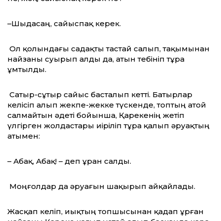
–Шыдасаң, сайыспақ керек.
Ол қолындағы садақты тастай салып, тақымынан
найзаны суырып алды да, атын тебініп тұра
ұмтылды.
Сатыр-сұтыр сайыс басталып кетті. Ба­тырлар
келісіп алып жекпе-жекке түскенде, топтың атой
салмайтын әдеті бойынша, Қарекенің жетіп
үлгірген жолдастары иіріліп тұра қалып әруақтың
атымен:
– Абақ, Абақ! – деп ұран салды.
Моңғолдар да әруағын шақырып айқайлады.
Жасқап келіп, иықтың топшысынан қадап ұрған