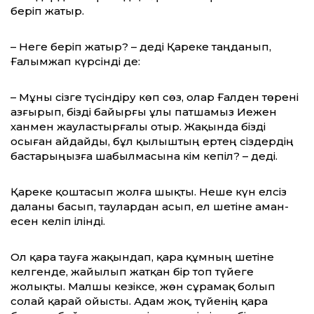
беріп жатыр.
– Неге беріп жатыр? – деді Қареке таңда­нып,
Ғалымжап күрсінді де:
– Мұны сізге түсіндіру көп сөз, олар Ғалден төрені
азғырып, бізді байырғы ұлы патшамыз Иежен
ханмен жауластырғалы отыр. Жақында бізді
осыған айдайды, бұл қылыштың ертең сіздердің
бастарыңызға шабылмасына кім кепіл? – деді.
Қареке қоштасып жолға шықты. Неше күн елсіз
даланы басып, таулардан асып, ел шетіне аман-
есен келіп ілінді.
Ол қара тауға жақындап, қара құмның шетіне
келгенде, жайылып жатқан бір топ түйеге
жолықты. Малшы кезіксе, жөн сұрамақ болып
солай қарай ойысты. Адам жоқ, түйенің қара