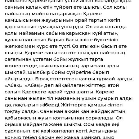
найзаны Қареке қағып ұстай алып басқанда қара
санның қалың етін түйреп өте шықты. Сол қолы
найзаның мой­нына қарысқан Қареке
қамшысымен жауырынын орай тартып кетіп
қарсыласын тұмақша ұшырды. Ол жығылғанда
қолы найзаның сабына қарысқан күйі аттың
құлағынан асып барып басы ішіне бүктетіліп
желкесімен күрс ете түсті. Өз аты өзін ба­сып өте
шықты. Қареке санынан өте шық­қан найзаның
сағағынан ұстаған бойы жұл­қып тарта
жөнелгенде, жығылушының қарыс­қан қолы
шықпай, шылбыр бойы сүйре­тіле барып
айырылды. Бірақ етпеттеген қалпы тұрмай қалды.
«Абақ!», «Абақ!» деп айқайлаған жігіттер, атой
салып Қарекеге қарай тұра шапты, Қареке
санынан жылан тіл найзаның ұшын суырып алды
да, лақтырып жіберді. Жігіттерге қамшы сілтеп
тоқтау салды. Санынан аққан қан жайдақ аттың
қабырғасын жуып қолтығынан сорғалады. Ол
оңаша майданға және шықты. Осы кезде өңі
сұрланып, екі көзі қанталап кетті. Астындағы
қоңыр төбел басын екі жаққа шайқап, шыр