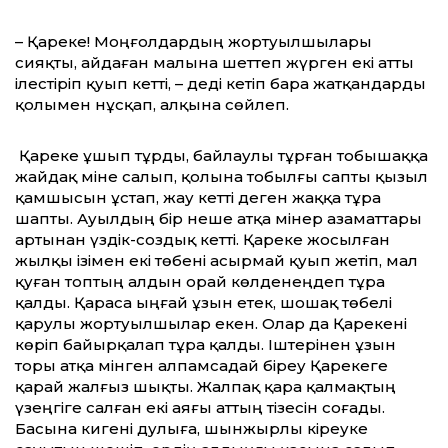
– Қареке! Моңғолдардың жортуылшыла­ры
сияқты, айдаған малына шеттеп жүрген екі атты
ілестіріп қуып кетті, – деді кетіп ба­ра жатқандарды
қолымен нұсқап, алқына сөйлеп.
Қареке ұшып тұрды, байлаулы тұрған тобышаққа
жайдақ міне салып, қолына то­былғы сапты қызыл
қамшысын ұстап, жау кетті деген жаққа тұра
шапты. Ауылдың бір неше атқа мінер азаматтары
артынан үздік-создық кетті. Қареке жосылған
жылқы ізімен екі төбені асырмай қуып жетіп, мал
қуған топтың алдын орай көлденеңдеп тұра
қалды. Қараса ыңғай ұзын етек, шошақ төбелі
қарулы жортуылшылар екен. Олар да Қарекені
көріп байырқалап тұра қалды. Іштерінен ұзын
торы атқа мінген алпамсадай біреу Қарекеге
қарай жалғыз шықты. Жалпақ қара қалмақтың
үзеңгіге салған екі аяғы аттың тізесін соғады.
Басына кигені дулыға, шынжырлы кіреуке