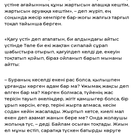
үстіне ағайынның құны жартысын алашқа кештім,
жартысын әруаққа кештім», – деп жүріп, ең
соңында жесір кемпірге бар-жоғы жалғыз тарғыл
тоқал тайынша берген.
«Қағу үсті» деп аталатын, би алдындағы айтыс
үстінде Төле би екі жақтан сипалай сұрап
шабыстыра отырып, қағуілдеп келді де, екеуін
тоқтатып қойып, біраз ойланып барып мынаны
айтты:
– Бураның кеселді екені рас болса, қы­лыш­пен
ұрғанды көрген адам бар ма? Ұжымақ жақсы деп
өлген бар ма? Көр­ген болмаса, түйенің жас
терісін тауып әкеліңдер, жігіт қамшыгер болса, бір
ұрып көрсін, егер, теріні жырта алмаса, кесім
содан кейін жасалады. Жыртып кетсе, киелі мал
екен деп азамат жанын бере ме? Онда жолаушы
жолыңа түс, – деді. Байлам осыған тоқтады. Жиын
ел мұны естіп, сарапқа түскен батырды көруге