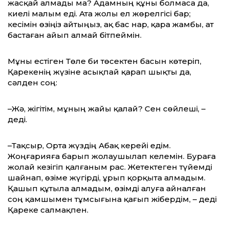
жасқай алмады ма? Адамның құны болмаса да,
киелі малым еді. Ата жолы ел жөрелгісі бар;
кесімін өзіңіз айтыңыз, ақ бас нар, қара жамбы, ат
бастаған айып алмай бітпеймін.
Мұны естіген Төле би төсектен басын көтеріп,
Қарекенің жүзіне асықпай қарап шықты да,
сәлден соң:
–Жә, жігітім, мұның жайы қалай? Сен сөйлеші, –
деді.
–Тақсыр, Орта жүздің Абақ керейі едім.
Жоңғарияға барып жолаушылап ке­ле­мін. Бураға
жолай кезігіп қалғаным рас. Жетектеген түйемді
шайнап, өзіме жүгірді, ұрып қорқыта алмадым.
Қашып құтыла алмадым, өзімді алуға айналған
соң қамшымен тұмсығына қағып жібердім, – деді
Қареке салмақпен.