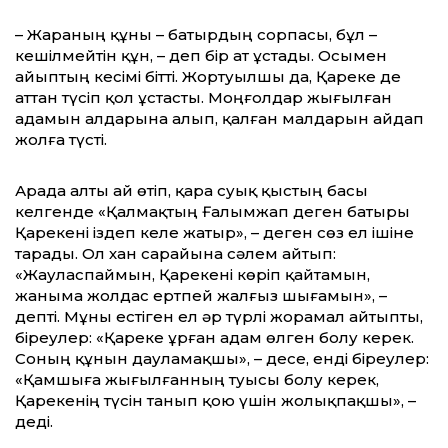
– Жараның құны – батырдың сорпасы, бұл –
кешілмейтін құн, – деп бір ат ұстады. Осымен
айыптың кесімі бітті. Жортуылшы да, Қареке де
аттан түсіп қол ұстасты. Моңғолдар жығылған
адамын алдарына алып, қалған малдарын айдап
жолға түсті.
Арада алты ай өтіп, қара суық қыстың басы
келгенде «Қалмақтың Ғалымжап деген батыры
Қарекені іздеп келе жатыр», – деген сөз ел ішіне
тарады. Ол хан сарайына сәлем айтып:
«Жауласпаймын, Қарекені көріп қайтамын,
жаныма жолдас ертпей жалғыз шығамын», –
депті. Мұны естіген ел әр түрлі жорамал айтыпты,
біреулер: «Қа­реке ұрған адам өлген болу керек.
Со­ның құнын дауламақшы», – десе, енді біреу­лер:
«Қамшыға жығылғанның туысы болу керек,
Қарекенің түсін танып қою үшін жолықпақшы», –
деді.