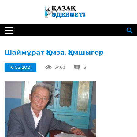
Шаймұрат Қамза. Қамшыгер
16.02.2021
3463
3