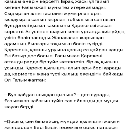
қамшы өнерін көрсетті. Бірақ, жасы ұлғайып
кеткен Ғалымжап мұны тез игере алмады.
Сыдырған алты таспаны жұмырлап өріп,
ысқауырға салып қырлап, тобылғыға саптаған
бүлдіргелі қызыл қамшыны Қареке өзі жасап
көрсетті. Ат үстінен шауып келіп ұрғанда киіз үйдің
үзігін бөліп тастады. Жанасалап жарысқан
адамның былғары тоқымын бөліп түсірді.
Қарекенің қамшы ұруына қалың ел қайран қалды.
Екі батыр дос болып, Ғалымжап Қарекені
аттандырарда бір түйе жетектетіп, бір ақ қылыш
ұсынды. Қареке қылышты алып ары-бері қарады
да, көрмеген жаңа түсті қылыш екендігін байқады.
Ол Ғалымжаптан:
– Бұл қайдан шыққан қылыш? – деп сұрады,
Ғалымжап қабағын түйіп сәл ойланды да мұңая
жауап берді.
–Досым, сен білмейсің, мұндай қы­лыш­ты жақын
жылдардан бері біздің төремізге орыс патшасы