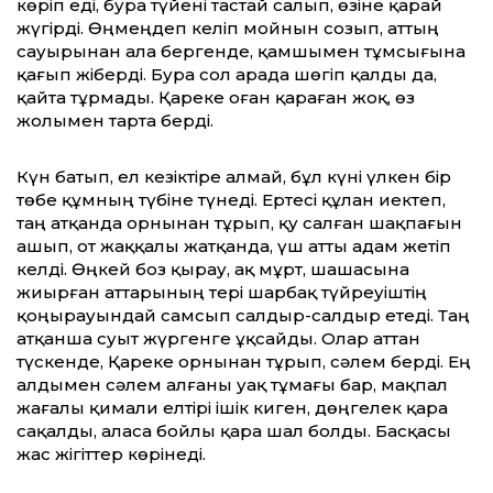
көріп еді, бура түйені тастай салып, өзіне қарай
жүгірді. Өңмеңдеп келіп мойнын созып, аттың
сауырынан ала бергенде, қам­шымен тұмсығына
қағып жіберді. Бура сол арада шөгіп қалды да,
қайта тұрмады. Қареке оған қараған жоқ, өз
жолымен тарта берді.
Күн батып, ел кезіктіре алмай, бұл күні үлкен бір
төбе құмның түбіне түнеді. Ер­тесі құлан иектеп,
таң атқанда орнынан тұрып, қу салған шақпағын
ашып, от жаққалы жатқанда, үш атты адам жетіп
келді. Өңкей боз қырау, ақ мұрт, шашасына
жиырған аттарының тері шарбақ түйреуіштің
қоңырауындай самсып салдыр-салдыр етеді. Таң
атқанша суыт жүргенге ұқсайды. Олар аттан
түскенде, Қареке орнынан тұрып, сәлем берді. Ең
алдымен сәлем алғаны уақ тұмағы бар, мақпал
жағалы қимали елтірі ішік киген, дөңгелек қара
сақалды, аласа бойлы қара шал болды. Басқасы
жас жігіттер көрінеді.