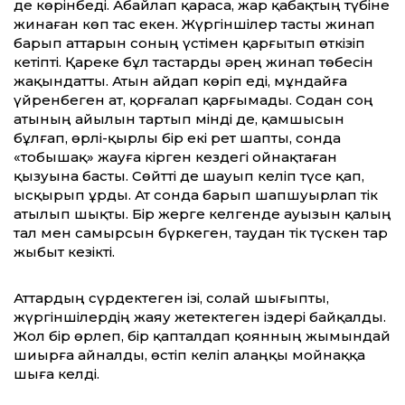
де көрінбеді. Абайлап қараса, жар қабақтың түбіне
жинаған көп тас екен. Жүргіншілер тасты жинап
барып аттарын соның үстімен қарғытып өткізіп
кетіпті. Қареке бұл тастар­ды әрең жинап төбесін
жақындатты. Атын айдап көріп еді, мұндайға
үйренбеген ат, қорғалап қарғымады. Содан соң
атының айылын тартып мінді де, қамшысын
бұлғап, өрлі-қырлы бір екі рет шапты, сонда
«тобышақ» жауға кірген кездегі ойнақтаған
қызуына басты. Сөйтті де шауып келіп түсе қап,
ысқырып ұрды. Ат сонда барып шапшуырлап тік
атылып шықты. Бір жерге келгенде ауызын қалың
тал мен самырсын бүркеген, таудан тік түскен тар
жыбыт кезік­ті.
Аттардың сүрдектеген ізі, солай шығып­ты,
жүргіншілердің жаяу жетектеген іздері байқалды.
Жол бір өрлеп, бір қапталдап қоянның жымындай
шиырға айналды, өстіп келіп алаңқы мойнаққа
шыға келді.