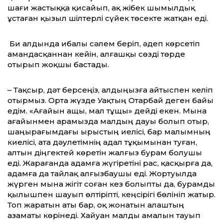
шағи жастыққа қисайып, ақ жібек шымылдық
ұстаған қызыл шілтерлі сүйек төсекте жатқан еді.
Би алдында ибалы сәлем беріп, әдеп көрсетіп
амандасқаннан кейін, алғашқы сөзді төрде
отырып жоқшы бастады.
– Тақсыр, дәт берсеңіз, алдыңызға ай­тыс­пен келіп
отырмыз. Орта жүзде Уақтың Отарбай деген байы
едім. «Ағайын ащы, мал тұщы» дейді екен. Мына
ағайынмен арамызда малдың дауы болып отыр,
шаңыра­ғымдағы ырыстың иелісі, бар ма­лым­­ның
киелісі, ата дәулетімнің адал тұқымынан туған,
алтын діңгектей көретін жалғыз бурам болушы
еді. Жарағанда адамға жүгіретіні рас, қасқырға да,
адамға да тайлақ алғызбаушы еді. Жортуылда
жүрген мына жігіт соған кез болыпты да, бурамды
қылышпен шауып өлтіріпті, кеңсірігі бөлініп жатыр.
Топ жаратын аты бар, оқ жонатын алаштың
азаматы көрінеді. Хайуан малды амалын тауып