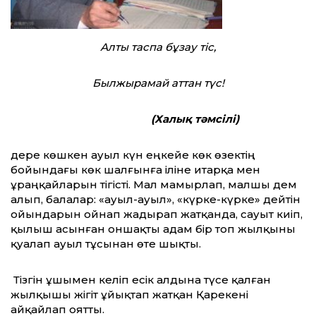
Алты таспа бұзау тіс,
Былжырамай аттан түс!
(Халық тәмсілі)
Үдере көшкен ауыл күн еңкейе көк өзек­тің
бойындағы көк шалғынға іліне итарқа мен
ұраңқайларын тігісті. Мал мамырлап, малшы дем
алып, балалар: «ауыл-ауыл», «күрке-күрке» дейтін
ойындарын ойнап жадырап жатқанда, сауыт киіп,
қылыш асынған оншақты адам бір топ жылқыны
қуалап ауыл тұсынан өте шықты.
Тізгін ұшымен келіп есік алдына түсе қалған
жылқышы жігіт ұйықтап жатқан Қарекені
айқайлап оятты.