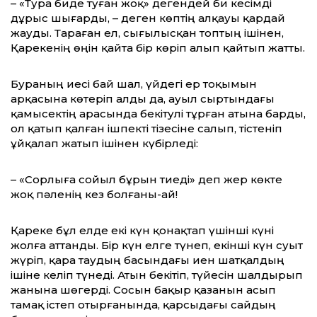
– «Тура биде туған жоқ» дегендей би ке­сімді
дұрыс шығарды, – деген көптің алқауы қардай
жауды. Тараған ел, сығылысқан топтың ішінен,
Қарекенің өңін қайта бір көріп алып қайтып жатты.
Бураның иесі бай шал, үйдегі ер тоқымын
арқасына көтеріп алды да, ауыл сыртындағы
қамысектің арасында бекітулі тұрған атына барды,
ол қатып қалған ішпекті тізесіне са­лып, тістеніп
ұйқалап жатып ішінен күбір­леді:
– «Сорлыға сойыл бұрын тиеді» деп жер көкте
жоқ пәленің кез болғаны-ай!
Қареке бұл елде екі күн қонақтап үшін­ші күні
жолға аттанды. Бір күн елге тү­неп, екінші күн суыт
жүріп, қара таудың басын­дағы иен шатқалдың
ішіне келіп түнеді. Атын бекітіп, түйесін шалдырып
жанына шөгерді. Сосын бақыр қазанын асып
тамақ істеп отырғанында, қарсыдағы сайдың