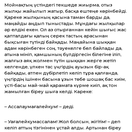
Мойнақтың үстіндегі текшеде жиырма, отыз
жылқы жайылып жатыр, басқа ештеңе көрінбейді.
Қареке жылқының қасына таман барды да,
маңайды аңдып тыныстады. Мұндағы жылқылар
әр елдікі екен. Ол аз отырғаннан кейін шығыс жас
қапталдағы қалың серек тастың арасынан
бықсыған түтінді байқады. Маңайына шыққан
адам көрінбеген соң, тәуекелге бел байлады да,
атына мініп, қамшының бүлдіргесін білегіне іліп,
жалғыз аяқ жолмен түтін шыққан жерге жетіп
келгенде, үлкен тас үңгірдің ауызын бір-ақ
байқады, атпен дүбірлетіп келіп тұра қалғанда,
үңгірдің ішінен басына ұзын төбе шошақ бас киім,
үсті-басы май-май қарамата күрме киіп, ақ тон
жамылған біреу шыға келді. Кареке:
– Ассалаумағалейкум! – деді.
– Уағалейкумассалам! Жол болсын, жігітім! – деп
келіп аттың тізгінінен ұстай алды. Артынан біреу