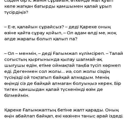
сізден бір іс жөнін сұрайын, өткенде мал қуып
келе жатқан батырды қамшымен қалай ұрып
түсірдіңіз?
– Е-е, қалайын сұрайсыз? – деді Қареке оның
өзіне қайта сұрау қойып, – Ол адам өлді ме, жоқ
әлде жаралы болып қалып па?
– Ол – менмін, – деді Ғалымжап күлімсіреп. – Талай
соғыстың қырғынында қылау шалмай-ақ
шығушы едім, етіме оймақтай таңба түсіп көрмеп
еді. Дегенмен сол жолы… иә, сол жолы сіздің
түсіңізді ой тоқтатып байқай алмадым. Менің
өңімді сіз де байқай алмаған болуыңыз керек. Бір
тиген қамшыдан қалай түскенімді өзім де
білмеймін.
Қареке Ғалымжаптың бетіне жалт қара­ды. Оның
өңін абайлап байқап, екі көзінен таныс арай іздеді.