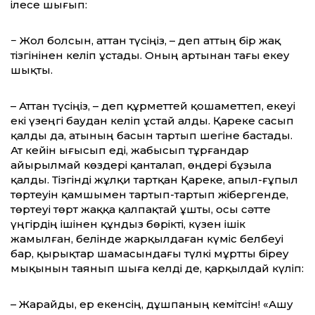
ілесе шығып:
− Жол болсын, аттан түсіңіз, – деп аттың бір жақ
тізгінінен келіп ұстады. Оның артынан тағы екеу
шықты.
– Аттан түсіңіз, – деп құрметтей қо­шаметтеп, екеуі
екі үзеңгі баудан келіп ұстай алды. Қареке сасып
қалды да, атының басын тартып шегіне бастады.
Ат кейін ығысып еді, жабысып тұрғандар
айырылмай көздері қанталап, өңдері бұзыла
қалды. Тізгінді жұлқи тартқан Қареке, апыл-ғұпыл
төртеуін қамшымен тартып-тартып жібергенде,
төртеуі төрт жаққа қалпақтай ұшты, осы сәтте
үңгірдің ішінен құндыз бөрікті, күзен ішік
жамылған, белінде жарқылдаған күміс белбеуі
бар, қырықтар шамасындағы түлкі мұртты біреу
мықынын таянып шыға келді де, қарқылдай күліп:
– Жарайды, ер екенсің, дұшпаның кеміт­сін! «Ашу