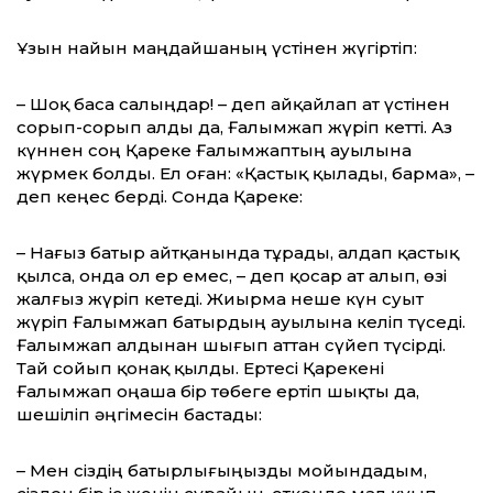
Ұзын найын маңдайшаның үстінен жүгіртіп:
– Шоқ баса салыңдар! – деп айқайлап ат үстінен
сорып-сорып алды да, Ғалымжап жүріп кетті. Аз
күннен соң Қареке Ғалым­жаптың ауылына
жүрмек болды. Ел оған: «Қастық қылады, барма», –
деп кеңес берді. Сонда Қареке:
– Нағыз батыр айтқанында тұрады, алдап қастық
қылса, онда ол ер емес, – деп қосар ат алып, өзі
жалғыз жүріп кетеді. Жиырма неше күн суыт
жүріп Ғалымжап батырдың ауылына келіп түседі.
Ғалымжап алдынан шығып аттан сүйеп түсірді.
Тай сойып қонақ қылды. Ертесі Қарекені
Ғалымжап оңаша бір төбеге ертіп шықты да,
шешіліп әңгімесін бастады:
– Мен сіздің батырлығыңызды мойын­дадым,