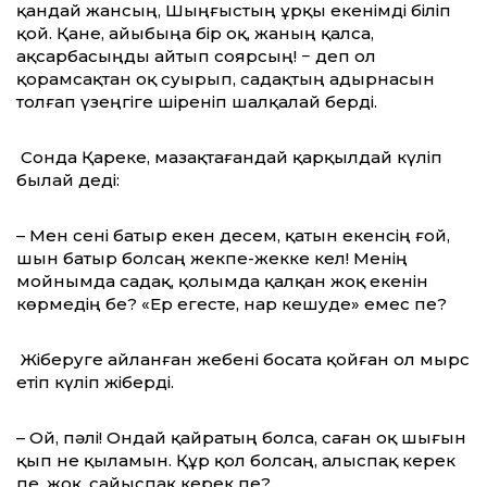
қандай жансың, Шыңғыстың ұрқы екенімді біліп
қой. Қане, айыбыңа бір оқ, жаның қалса,
ақсарбасыңды айтып сояр­сың! − деп ол
қорамсақтан оқ суырып, садақтың адырнасын
толғап үзеңгіге шіреніп шалқалай берді.
Сонда Қареке, мазақтағандай қарқылдай күліп
былай деді:
– Мен сені батыр екен десем, қатын екенсің ғой,
шын батыр болсаң жекпе-жекке кел! Менің
мойнымда садақ, қолымда қалқан жоқ екенін
көрмедің бе? «Ер егесте, нар кешуде» емес пе?
Жіберуге айланған жебені босата қойған ол мырс
етіп күліп жіберді.
– Ой, пәлі! Ондай қайратың болса, саған оқ шығын
қып не қыламын. Құр қол болсаң, алыспақ керек
пе, жоқ, сайыспақ керек пе?