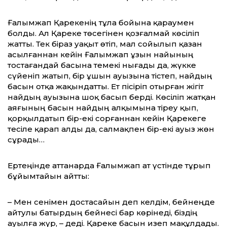
Ғалымжап Қарекенің тұла бойына қа­раумен
болды. Ал Қареке төсегінен қозғалмай көсіліп
жатты. Тек біраз уақыт өтіп, мал сойылып қазан
асылғаннан кейін Ғалымжап ұзын найының
тостағандай басына темекі нығады да, жүкке
сүйеніп жатып, бір ұшын ауызына тістеп, найдың
басын отқа жақындатты. Ет пісіріп отырған жігіт
найдың ауызына шоқ басып берді. Көсіліп жатқан
аяғының басын найдың алқымына тіреу қып,
қорқылдатып бір-екі сорғаннан кейін Қарекеге
тесіле қарап алды да, салмақпен бір-екі ауыз жөн
сұрады…
Ертеңінде аттанарда Ғалымжап ат үстінде тұрып
бұйымтайын айтты:
– Мен сенімен достасайын деп келдім, бейнеңде
айтулы батырдың бейнесі бар көрінеді, біздің
ауылға жүр, – деді. Қареке басын изеп мақұлдады.