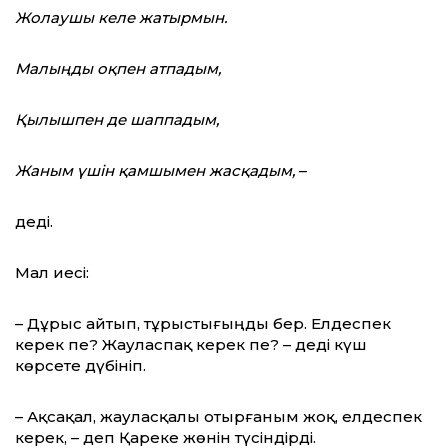
Жолаушы келе жатырмын.
Малыңды оқпен атпадым,
Қылышпен де шаппадым,
Жаным үшін қамшымен жасқадым,
–
деді.
Мал иесі:
– Дұрыс айтып, тұрыстығыңды бер. Ел­деспек
керек пе? Жауласпақ керек пе? – деді күш
көрсете дүбініп.
– Ақсақал, жауласқалы отырғаным жоқ, елдеспек
керек, – деп Қареке жөнін түсіндірді.