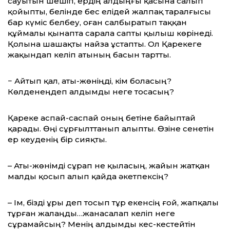
сауытын шешіп, ердің алдыңғы қасына салып
қойыпты, белінде бес елідей жалпақ таралғысы
бар күміс белбеу, оған салбыратып таққан
құймалы қынапта сарала сапты қылыш көрінеді.
Қолына шашақты найза ұстапты. Ол Қарекеге
жақындап келіп атының басын тартты.
− Айтып қал, аты-жөніңді, кім боласың?
Көлденеңдеп алдымды неге тосасың?
Қареке аспай-саспай оның бетіне байыптай
қарады. Өңі сұрғылттанып алыпты. Өзіне сенетін
ер кеуденің бір сияқты.
– Аты-жөнімді сұрап не қыласың, жайын жатқан
малды қосып алып қайда әкетпексің?
– Ім, бізді ұры деп тосып тұр екенсің ғой, жапқалы
тұрған жалаңды…жанасалап келіп неге
сұрамайсың? Менің алдымды кес-кестейтін