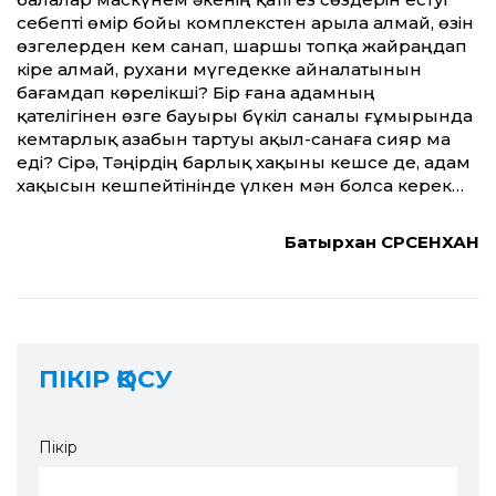
себепті өмір бойы комплекстен арыла алмай, өзін
өзгелерден кем санап, шаршы топқа жайраңдап
кіре алмай, рухани мүгедекке айналатынын
бағамдап көрелікші? Бір ғана адамның
қателігінен өзге бауыры бүкіл саналы ғұмырында
кемтарлық азабын тартуы ақыл-санаға сияр ма
еді? Сірә, Тәңірдің барлық хақыны кешсе де, адам
хақысын кешпейтінінде үлкен мән болса керек…
Батырхан СӘРСЕНХАН
ПІКІР ҚОСУ
Пікір