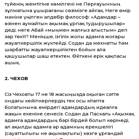
түйенің жемтігіне көмілгені не Перғауынның
зұлматына ұшырағаны сөзімізге айғақ. Неге өмір
мәніне үңілген әлдебір философ: «Адамдар –
өзінен аумайтын ақымақ ұрпақ тудырушылар»
деді, неге Абай «мыңмен жалғыз алыстым» деп
зар төкті? Меніңше, ізгілік жолы адамға жоғары
жауапкершілік жүктейді. Содан да мехнатты һәм
шәрбатты жауапкершіліктен бойын ала
қашушылар шаш етектен. Өйткені ерік қақпасы
ашық.
2. ЧЕХОВ
Сіз Чеховты 17 не 18 жасыңызда оқыған сәтте
ондағы кейіпкерлердің тек осы кітапта
болатынына, өмірдегі адамдардың идеалға
жақын екеніне сенесіз. Содан да Паскаль «Ақымақ
адамға адамдардың бәрі бірдей болып көрінеді,
ал ақылды адамға әр адамның ерекшелігі
(сауаттылығы не ақымақтығы) көзге ұрғандай