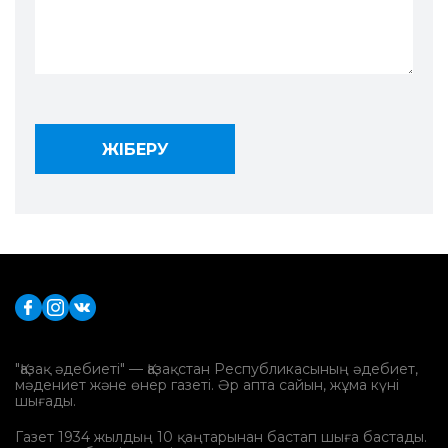
"Қазақ әдебиеті" — Қазақстан Республикасының әдебиет,
мәдениет және өнер газеті. Әр апта сайын, жұма күні
шығады.
Газет 1934 жылдың 10 қаңтарынан бастап шыға бастады.