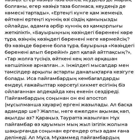
болғаны, егер көзіңіз таза болмаса, кеудеңіз де
көмескі тартады», «Ертеңгі күнге қам жемеңіз,
өйткені ертеңгі күннің өзі сіздің қамыңызды
ойлайды, адамға әрбір күннің өз қамқорлығы
жеткілікті», «Бауырыңның көзіндегі бөренені көре
тұра, өзіңнің көзіңдегі бөренені неге көрмейсің?
Өз көзіңде бөрене бола тұра, бауырыңа «Көзіңдегі
бөренені алып берейін!» деп қалай айтпақсың?»,
«Тар жолға түсіңіз, өйткені кең жол әрқашан
көпшілікке арналған…». Інжілдегі мысалдар мен
тәмсілдер арқылы астарлы даналықтарға кезігуге
болады. Иса пайғамбардың кембағалдарды
емдеуі, ғажайыптар көрсетуі хикмет есігінің біз
ойлағаннан әлдеқайда кең екенін сездіреді.
Пайғамбардың соңынан он екі апостол
(мұсылманша хауари) ергені жазылады. Ал басқа
адамдар ше? Жалпы, неге ежелден ақымақ көп,
ақылды аз? Қараңыз, Тәуратта жазылған Нұх
пайғамбар өз қауымын мың жыл ізгілік жолына
шақырғанда соңынан ергендер отыз адам ғана
делінеді. Ал Мұса, Мұхаммед пайғамбардың