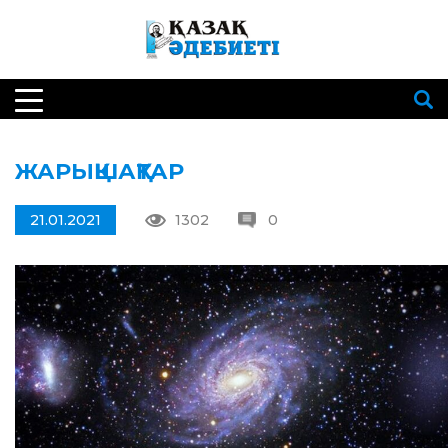
ЖАРЫҚШАҚТАР
21.01.2021
1302
0