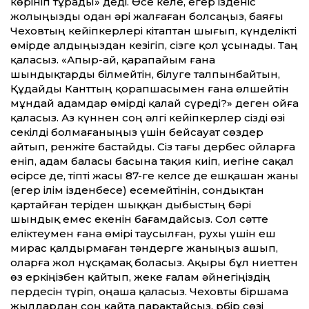
көрініп тұрады» деді. Өсе келе, егер ізденіс
жолыңызды одан әрі жалғаған болсаңыз, баяғы
Чеховтың кейіпкерлері кітаптан шығып, күнделікті
өмірде алдыңыздан кезігіп, сізге қол ұсынады. Таң
қаласыз. «Апыр-ай, қарапайым ғана
шындықтарды білмейтін, білуге талпынбайтын,
Құдайды Канттың қорапшасымен ғана өлшейтін
мұндай адамдар өмірді қалай сүреді?» деген ойға
қаласыз. Аз күннен соң әлгі кейіпкерлер сізді өзі
секілді болмағаныңыз үшін бейсауат сөздер
айтып, ренжіте бастайды. Сіз тағы дербес ойларға
еніп, адам баласы басына тақия киіп, иегіне сақал
өсірсе де, тіпті жасы 87-ге келсе де ешқашан жаны
(егер ілім ізденбесе) есемейтінін, сондықтан
қартайған теріден шыққан дыбыстың бәрі
шындық емес екенін бағамдайсыз. Сол сәтте
еліктеумен ғана өмірі таусылған, рухы үшін еш
мирас қалдырмаған тәндерге жаныңыз ашып,
оларға жол нұсқамақ боласыз. Ақыры бұл ниеттен
өз еркіңізбен қайтып, жеке ғалам әйнегіңіздің
пердесін түріп, оңаша қаласыз. Чеховты біршама
жылдардан соң қайта парақтайсыз. Әрбір сөзі