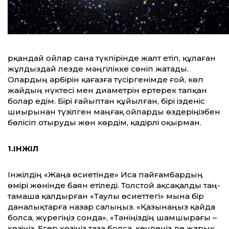
Әрқандай ойлар сана түкпірінде жалт етіп, құлаған
жұлдыздай лезде мәңгілікке сөніп жатады.
Олардың әрбірін қағазға түсіргенімде ғой, көп
жайдың нүктесі мен диаметрін ертерек тапқан
болар едім. Бірі ғайыптан құйылған, бірі ізденіс
шиырынан түзілген маңғақ ойларды өздеріңізбен
бөлісіп отыруды жөн көрдім, қадірлі оқырман.
1.ІНЖІЛ
Інжілдің «Жаңа өсиетінде» Иса пайғамбардың
өмірі жөнінде баян етіледі. Толстой ақсақалды таң-
тамаша қалдырған «Таулы өсиеттегі» мына бір
даналықтарға назар салыңыз. «Қазынаңыз қайда
болса, жүрегіңіз сонда», «Тәніңіздің шамшырағы –
көзіңіз. Егер көзіңіз таза болса, кеудеңіз де жарық