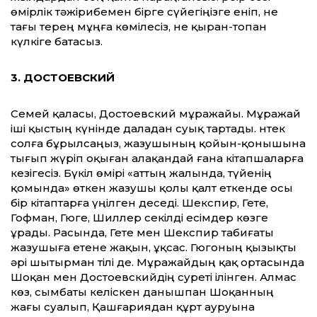
өмірлік тәжірибемен бірге сүйегіңізге еніп, не
тағы терең мұңға көмілесіз, не қыран-топан
күлкіге батасыз.
3. ДОСТОЕВСКИЙ
Семей қаласы, Достоевский мұражайы. Мұражай
іші қыстың күнінде даладан суық тартады. Әнтек
солға бұрылсаңыз, жазушының қойын-қонышына
тығып жүріп оқыған алақандай ғана кітапшаларға
кезігесіз. Бүкіл өмірі «аттың жалында, түйенің
қомында» өткен жазушы қолы қалт еткенде осы
бір кітаптарға үңілген деседі. Шекспир, Гете,
Гофман, Гюге, Шиллер секілді есімдер көзге
ұрады. Расында, Гете мен Шекспир табиғаты
жазушыға етене жақын, ұқсас. Гюгоның қызықты
әрі шытырман тілі де. Мұражайдың қақ ортасында
Шоқан мен Достоевскийдің суреті ілінген. Алмас
көз, сымбаты келіскен данышпан Шоқанның
жағы суалып, Қашғариядан құрт ауруына