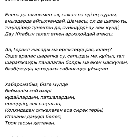
Елена да шынымен-ақ, ғажап па еді
ең нұрлы,
аңыздарда айтылғандай. Шамасы,
ол да шатақ-ты,
түңілдірер түнектен де, сүйіндірді-ау
кем күнді,
Дау Кітабын талап еткен
арызқойдай атақты.
Ал, Геракл жасады ма ерліктерді рас, кілең?
Әлде аралас шарапқа су, сапырды ма,
құйып, тап
шарапжайды паналаған болды ма екен
маскүнем,
базбіреудің қорадағы сабанында ұйықтап.
Хабарсызбыз, бізге мүлде
беймәлім ғой өмірі
құдайлардың, патшалардың,
ерлердің, кек сақтаған,
Колхидадан олжалаған аса сирек теріні,
Итаканы даңққа бөлеп,
Троя тасын қаттаған.