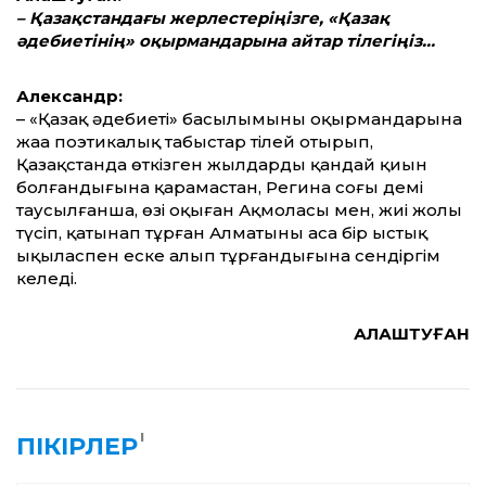
– Қазақстандағы жерлестеріңізге,
«Қазақ
әдебиетінің» оқырмандарына айтар тілегіңіз…
Александр:
– «Қазақ әдебиеті» басылымының оқырмандарына
жаңа поэтикалық табыстар тілей отырып,
Қазақстанда өткізген жылдардың қандай қиын
болғандығына қарамастан, Регина соңғы демі
таусылғанша, өзі оқыған Ақмоласы мен, жиі жолы
түсіп, қатынап тұрған Алматыны аса бір ыстық
ықыласпен еске алып тұрғандығына сендіргім
келеді.
АЛАШТУҒАН
1
ПІКІРЛЕР