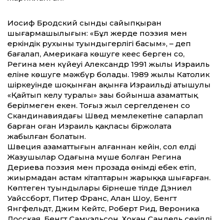
Иосиф Бродский сынды сайыпқыран
шығармашылығын: «Бұл жерде поэзия мен
еркіндік рухының туындыгерлігі басым», – деп
бағалап, Америкаға көшуге кеңес берген соң,
Регина мен күйеуі Александр 1991 жылы Израиль
еліне көшуге мәжбүр болады. 1989 жылы Католик
шіркеуінде шоқынған ақынға Израильдің атышулы
«Қайтып келу туралы» заңы бойынша азаматтық
берілмеген екен. Тоғыз жыл сергелдеңнен соң
Скандинавиядағы Швед мемлекетіне сапарлап
барған оған Израиль қақпасы біржолата
жабылған болатын.
Швеция азаматтығын алғаннан кейін, сол елдің
Жазушылар Одағына мүше болған Регина
Дериева поэзия мен прозада өнімді еңбек етіп,
жиырмадан астам кітаптарын жарыққа шығарған.
Көптеген туындылары бірнеше тілде Дэниел
Уайссборт, Питер Франс, Алан Шоу, Бенгт
Янгфельдт, Джим Кейтс, Роберт Рид, Вероника
Лосская, Бенгт Самуэльсон, Хокан Сандель секілді