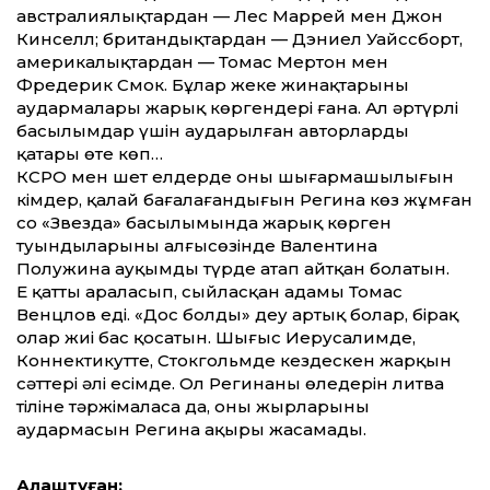
австралиялықтардан — Лес Маррей мен Джон
Кинселл; британдықтардан — Дэниел Уайссборт,
америкалықтардан — Томас Мертон мен
Фредерик Смок. Бұлар жеке жинақтарының
аудармалары жарық көргендері ғана. Ал әртүрлі
басылымдар үшін аударылған авторлардың
қатары өте көп…
КСРО мен шет елдерде оның шығармашылығын
кімдер, қалай бағалағандығын Регина көз жұмған
соң «Звезда» басылымында жарық көрген
туындыларының алғысөзінде Валентина
Полужина ауқымды түрде атап айтқан болатын.
Ең қатты араласып, сыйласқан адамы Томас
Венцлов еді. «Дос болды» деу артық болар, бірақ
олар жиі бас қосатын. Шығыс Иерусалимде,
Коннектикутте, Стокгольмде кездескен жарқын
сәттері әлі есімде. Ол Регинаның өлеңдерін литва
тіліне тәржімаласа да, оның жырларының
аудармасын Регина ақыры жасамады.
Алаштуған: