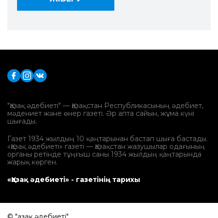
"Қазақ әдебиеті" — Қазақстан Республикасының әдебиет,
мәдениет және өнер газеті. Әр апта сайын, жұма күні
шығады.
Газет 1934 жылдың 10 қаңтарынан бастап шыға бастады.
«Қазақ әдебиеті» газеті — Қазақстан жазушылар одағының
органы ретінде тұңғыш саны 1934 жылдың қаңтарында
жарық көрген.
«Қазақ әдебиеті» - газетінің тарихы
© "Қазақ әдебиеті".