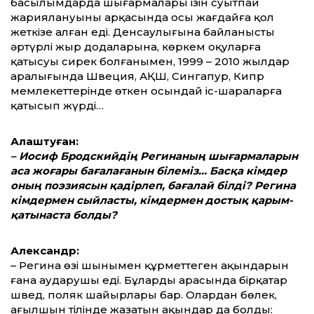
басылымдарда шығармалары ізін суытпай
жариялануының арқасында осы жағдайға қол
жеткізе алған еді. Денсаулығына байланысты
әртүрлі жыр додаларына, көркем оқуларға
қатысуы сирек болғанымен, 1999 – 2010 жылдар
аралығында Швеция, АҚШ, Сингапур, Кипр
мемлекеттерінде өткен осындай іс-шараларға
қатысып жүрді…
Алаштуған:
– Иосиф Бродскийдің Регинаның шығармаларын
аса жоғары бағалағанын білеміз… Басқа кімдер
оның поэзиясын қадірлеп, бағалай білді? Регина
кімдермен сыйласты, кімдермен достық қарым-
қатынаста болды?
Александр:
– Регина өзі шынымен құрметтеген ақындарын
ғана аударушы еді. Бұлардың арасында бірқатар
швед, поляк шайырлары бар. Олардан бөлек,
ағылшын тілінде жазатын ақындар да болды: