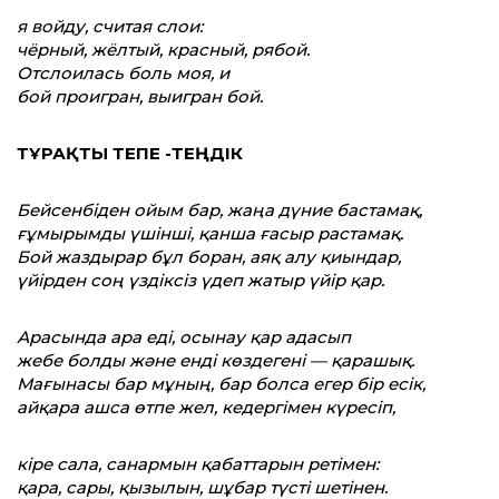
я войду, считая слои:
чёрный, жёлтый, красный, рябой.
Отслоилась боль моя, и
бой проигран, выигран бой.
ТҰРАҚТЫ ТЕПЕ -ТЕҢДІК
Бейсенбіден ойым бар,
жаңа дүние бастамақ,
ғұмырымды үшінші, қанша ғасыр растамақ.
Бой жаздырар бұл боран, аяқ алу қиындар,
үйірден соң үздіксіз үдеп жатыр үйір қар.
Арасында ара еді, осынау қар адасып
жебе болды және енді көздегені —
қарашық.
Мағынасы бар мұның, бар болса
егер бір есік,
айқара ашса өтпе жел, кедергімен күресіп,
кіре сала, санармын қабаттарын ретімен:
қара, сары, қызылын, шұбар түсті шетінен.