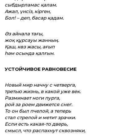
сыбдырламас қалам.
Ажал, үнсіз, кірген,
Бол! – деп, басар қадам.
Әз айнала тағы,
жоқ құрсауы жанның.
Қаш, көз жасы, ағып
һәм осында қалғын.
УСТОЙЧИВОЕ РАВНОВЕСИЕ
Новый мир начну с четверга,
третью жизнь, в какой уже век.
Разминает ноги пурга,
рой за роем движется снег.
То он был пчелой, а теперь
стал стрелой и метит зрачки.
Если есть какая-то дверь,
смысл, что распахнут сквозняки,