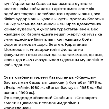
күні Украинаның Одесса қаласында дүниеге
келген, есім-сойы алтын әріптермен әлемдік
әдебиет тақтасына таңбаланған арқалы ақын, аса
білікті аудармашы, қаламы құтты прозаик болатын.
Он бір жасында ата-анасымен бірге Қазақстанға
қоныс аударып, Ақмолаға тұрақтаған екен. Бес
жылдан соң Қарағандыға көшіп, жергілікті музыка
училищесінде білім алып, көп жылдар бойы
фортепианодан дәріс берген. Қарағанды
Мемлекеттік Университетінің филология
факультетін отыз жасында ғана тәмамдап, қырық
жасында КСРО Жазушылар Одағының мүшелініне
қабылданған.
Отыз кітабының төртеуі Қазақстанда, «Жазушы»
баспасынан басылып шыққан («Қолтаңба», 1978 ж.,
«Өмір түйіні», 1980 ж., «Бағыт бастауы», 1985 ж.,«Екі
аспан», 1990 ж.).
Әр кезеңдерде «Василий Скобкин», «Синокрот»,
«Малик Джамал» псевдонимдерімен
жарияланған.