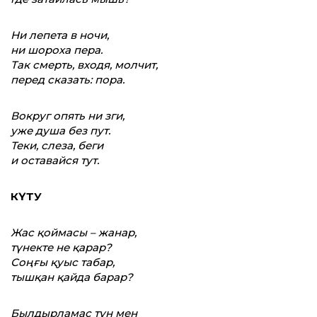
Ни лепета в ночи,
ни шороха пера.
Так смерть, входя, молчит,
перед сказать: пора.
Вокруг опять ни зги,
уже душа без пут.
Теки, слеза, беги
и оставайся тут.
КҮТУ
Жас қоймасы – жанар,
түнекте не қарар?
Соңғы қуыс табар,
тышқан қайда барар?
Былдырламас түн мен