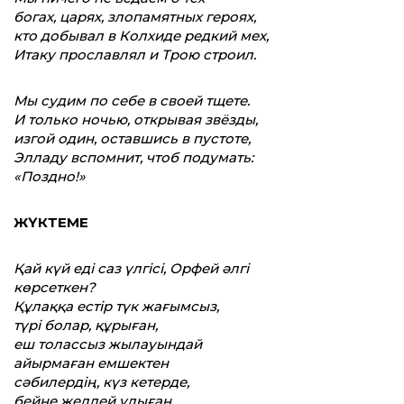
богах, царях, злопамятных героях,
кто добывал в Колхиде редкий мех,
Итаку прославлял и Трою строил.
Мы судим по себе в своей тщете.
И только ночью, открывая звёзды,
изгой один, оставшись в пустоте,
Элладу вспомнит, чтоб подумать:
«Поздно!»
ЖҮКТЕМЕ
Қай күй еді саз үлгісі, Орфей әлгі
көрсеткен?
Құлаққа естір түк жағымсыз,
түрі болар, құрыған,
еш толассыз жылауындай
айырмаған емшектен
сәбилердің, күз кетерде,
бейне желдей ұлыған.