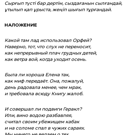
Сырғып түсті бар дертім,
сыздағанын сылғандай,
ұтылып қап ұрыста, жеңіп шығып тұрғандай.
НАЛОЖЕНИЕ
Какой там лад использовал Орфей?
Наверно, тот, что слух не переносит,
как непрерывный плач грудных детей,
как ветра вой, когда уходит осень.
Была ли хороша Елена так,
как миф передаёт. Она, пожалуй,
день радовала менее, чем мрак,
и требовала всюду Книгу жалоб.
И совершал ли подвиги Геракл?
Или, вино водою разбавляя,
считал своим убежищем кабак
и на соломе спал в чужих сараях.
Мы ничего не ведаем о тех