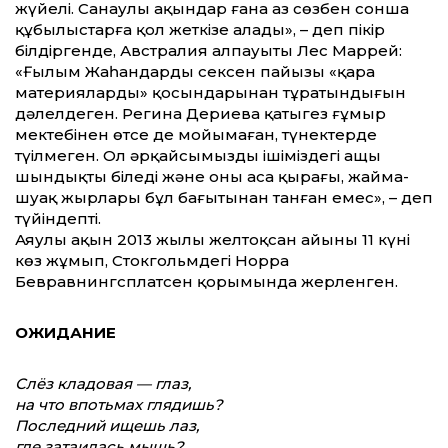
жүйелі. Санаулы ақындар ғана аз сөзбен сонша
құбылыстарға қол жеткізе алады», – деп пікір
білдіргенде, Австралия алпауыты Лес Маррей:
«Ғылым Жаһандардың сексен пайызы «қара
материялардың» қосындарынан тұратындығын
дәлелдеген. Регина Дериева қатыгез ғұмыр
мектебінен өтсе де мойымаған, түнектерде
түңілмеген. Ол әрқайсымыздың ішіміздегі ащы
шындықты біледі және оның аса қырағы, жайма-
шуақ жырлары бұл бағытынан танған емес», – деп
түйіндепті.
Аяулы ақын 2013 жылы желтоқсан айының 11 күні
көз жұмып, Стокгольмдегі Норра
Бевравнингсплатсен қорымында жерленген.
ОЖИДАНИЕ
Слёз кладовая — глаз,
на что впотьмах глядишь?
Последний ищешь лаз,
где затаилась мышь?