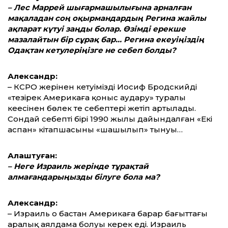
– Лес Маррей шығармашылығына арналған
мақаладан соң оқырмандардың Регина жайлы
ақпарат күтуі заңды болар. Өзімді ерекше
мазалайтын бір сұрақ бар… Регина екеуіңіздің
Одақтан кетулеріңізге не себеп болды?
Александр:
– КСРО жерінен кетуіміздің Иосиф Бродскийдің
«тезірек Америкаға қоныс аудару» туралы
кеңесінен бөлек те себептері жетіп артылады.
Сондай себептің бірі 1990 жылы дайындалған «Екі
аспан» кітапшасының «шашылып» тынуы…
Алаштуған:
– Неге Израиль жерінде тұрақтай
алмағандарыңызды білуге бола ма?
Александр:
– Израиль о бастан Америкаға барар бағыттағы
аралық аялдама болуы керек еді. Израиль