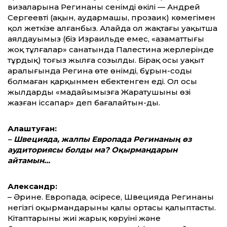
визаларына Регинаның сенімді өкілі — Андрей
Сергеевтің (ақын, аудармашы, прозаик) көмегімен
қол жеткізе алғанбыз. Алайда ол жақтағы уақытша
аялдауымыз (біз Израильде емес, «азаматтығы
жоқ тұлғалар» санатында Палестина жерлерінде
тұрдық) тоғыз жылға созылды. Бірақ осы уақыт
аралығында Регина өте өнімді, бұрын-соңды
болмаған қарқынмен еңбектенген еді. Ол осы
жылдарды «маңдайымызға Жаратушының өзі
жазған іссапар» деп бағалайтын-ды.
Алаштуған:
– Швецияда, жалпы Европада Регинаның өз
аудиториясы болды ма? Оқырмандарын
айтамын…
Александр:
– Әрине. Европада, әсіресе, Швецияда Регинаның
негізгі оқырмандарының қалың ортасы қалыптасты.
Кітаптарының жиі жарық көруінің және