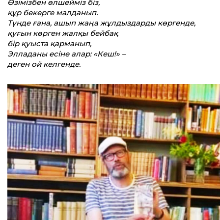
Өзімізбен өлшейміз біз,
құр бекерге малданып.
Түнде ғана, ашып жаңа жұлдыздарды
көргенде,
қуғын көрген жалқы бейбақ
бір қуыста қарманып,
Элладаны есіне алар: «Кеш!» –
деген ой келгенде.