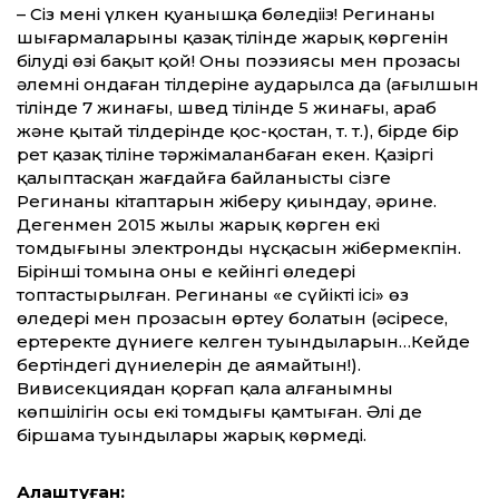
– Сіз мені үлкен қуанышқа бөледіңіз! Регинаның
шығармаларының қазақ тілінде жарық көргенін
білудің өзі бақыт қой! Оның поэзиясы мен прозасы
әлемнің ондаған тілдеріне аударылса да (ағылшын
тілінде 7 жинағы, швед тілінде 5 жинағы, араб
және қытай тілдерінде қос-қостан, т. т.), бірде бір
рет қазақ тіліне тәржімаланбаған екен. Қазіргі
қалыптасқан жағдайға байланысты сізге
Регинаның кітаптарын жіберу қиындау, әрине.
Дегенмен 2015 жылы жарық көрген екі
томдығының электронды нұсқасын жібермекпін.
Бірінші томына оның ең кейінгі өлеңдері
топтастырылған. Регинаның «ең сүйікті ісі» өз
өлеңдері мен прозасын өртеу болатын (әсіресе,
ертеректе дүниеге келген туындыларын…Кейде
бертіндегі дүниелерін де аямайтын!).
Вивисекциядан қорғап қала алғанымның
көпшілігін осы екі томдығы қамтыған. Әлі де
біршама туындылары жарық көрмеді.
Алаштуған: