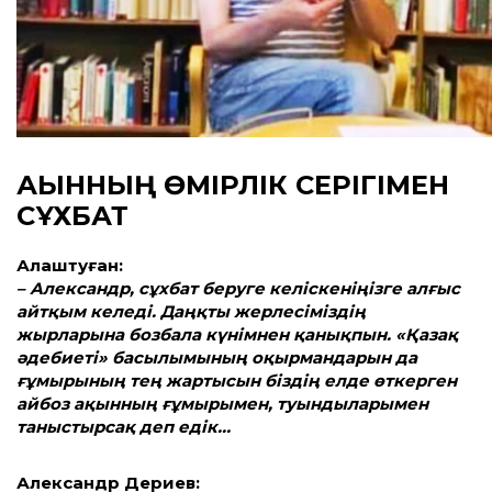
АҚЫННЫҢ ӨМІРЛІК СЕРІГІМЕН
СҰХБАТ
Алаштуған:
– Александр, сұхбат беруге келіскеніңізге алғыс
айтқым келеді. Даңқты жерлесіміздің
жырларына бозбала күнімнен қанықпын. «Қазақ
әдебиеті» басылымының оқырмандарын да
ғұмырының тең жартысын біздің елде өткерген
айбоз ақынның ғұмырымен, туындыларымен
таныстырсақ деп едік…
Александр Дериев: