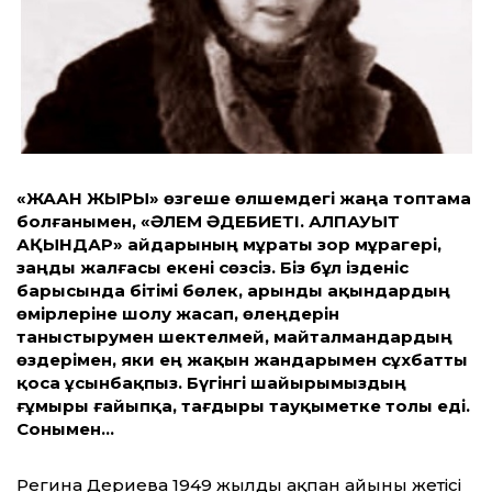
«ЖАҺАН ЖЫРЫ» өзгеше өлшемдегі жаңа топтама
болғанымен, «ӘЛЕМ ӘДЕБИЕТІ. АЛПАУЫТ
АҚЫНДАР» айдарының мұраты зор мұрагері,
заңды жалғасы екені сөзсіз. Біз бұл ізденіс
барысында бітімі бөлек, арынды ақындардың
өмірлеріне шолу жасап, өлеңдерін
таныстырумен шектелмей, майталман­дардың
өздерімен, яки ең жақын жандарымен сұхбатты
қоса ұсынбақпыз. Бүгінгі шайыры­мыз­дың
ғұмыры ғайыпқа, тағдыры тауқыметке толы еді.
Сонымен…
Регина Дериева 1949 жылдың ақпан айының жетісі