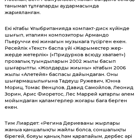
танымал тұлғалардың аудармасында
жарияланған.
Екі кітабы Ұлыбританияда компакт-диск күйінде
шығып, италиян композиторы Армандо
Пьеруччи екі жинағын музыкаға түсірген екен.
Ресейлік «Текст» баспа үйі «Жарыместер жер-
жерде жетерлік» («Придурков всюду хватает»)
прозалық туындыларын 2002 жылы басып
шығарыпты. «Жолдардың жиыны» кітабын 2006
жылы «Алетейя» баспасы дайындаған. Оның
шығармашылығына Тадеуш Ружевич, Юнна
Мориц, Томас Венцлов, Давид Самойлов, Леонид
Зорин, Арис Фиоретос, Лес Маррей қатарлы әлем
мойындаған қаламгерлер жоғары баға берген
екен.
Тим Лиардет: «Регина Дериеваның жырлары
жаныңа қаншалықты жайлы болса, соншалықты
бірегей, бояуы қанық һәм қарапайым, дербес әрі