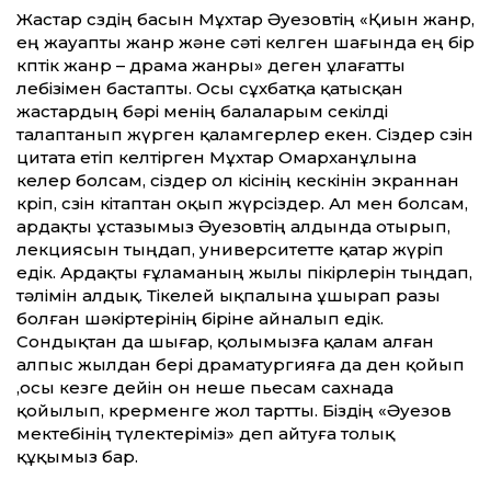
Жастар сөздің басын Мұхтар Әуезовтің «Қиын жанр,
ең жауапты жанр және сәті келген шағында ең бір
көптік жанр – драма жанры» деген ұлағатты
лебізімен бастапты. Осы сұхбатқа қатысқан
жастардың бәрі менің балаларым секілді
талаптанып жүрген қаламгерлер екен. Сіздер сөзін
цитата етіп келтірген Мұхтар Омарханұлына
келер болсам, сіздер ол кісінің кескінін экраннан
көріп, сөзін кітаптан оқып жүрсіздер. Ал мен болсам,
ардақты ұстазымыз Әуезовтің алдында отырып,
лекциясын тыңдап, университетте қатар жүріп
едік. Ардақты ғұламаның жылы пікірлерін тыңдап,
тәлімін алдық. Тікелей ықпалына ұшырап разы
болған шәкіртерінің біріне айналып едік.
Сондықтан да шығар, қолымызға қалам алған
алпыс жылдан бері драматургияға да ден қойып
,осы кезге дейін он неше пьесам сахнада
қойылып, көрерменге жол тартты. Біздің «Әуезов
мектебінің түлектеріміз» деп айтуға толық
құқымыз бар.