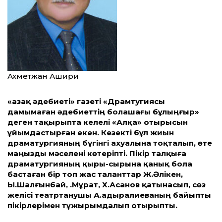
Ахметжан Ашири
«Қазақ әдебиеті» газеті «Драмтугиясы
дамымаған әдебиеттің болашағы бұлыңғыр»
деген тақырыпта келелі «Алқа» отырысын
ұйымдастырған екен. Кезекті бұл жиын
драматургияның бүгінгі ахуалына тоқталып, өте
маңызды мәселені көтеріпті. Пікір талқыға
драматургияның қыры-сырына қанық бола
бастаған бір топ жас таланттар Ж.Әлікен,
Ы.Шалғынбай, Қ.Мұрат, Х.Асанов қатынасып, сөз
желісі театртанушы А.Қадыралиеваның байыпты
пікірлерімен тұжырымдалып отырыпты.