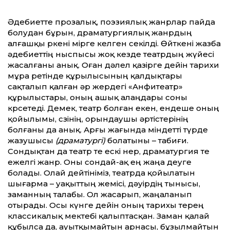
Әдебиетте прозалық, поэзиялық жанрлар пайда
болудан бұрын, драматургиялық жанрдың
алғашқы өркені өмірге келген секілді. Өйткені жазба
әдебиеттің ныспысы жоқ кезде театрдың жүйесі
жасалғаны анық. Оған дәлел қазірге дейін тарихи
мұра ретінде құрылысының қалдықтары
сақталып қалған әр жердегі «Анфитеатр»
құрылыстары, оның ашық алаңдары соны
көрсетеді. Демек, театр болған екен, ендеше оның
қойылымы, сөзінің, орындаушы әртістерінің
болғаны да анық. Арғы жағында міндетті түрде
жазушысы
(
драматургі)
болатыны – табиғи.
Сондықтан да театр өте ескі өнер, драматургия өте
ежелгі жанр. Оны сондай-ақ ең жаңа деуге
болады. Олай дейтініміз, театрда қойылатын
шығарма – уақыттың жемісі, дәуірдің тынысы,
заманның талабы. Ол жасарып, жаңаланып
отырады. Осы күнге дейін оның тарихы терең
классикалық мектебі қалыптасқан. Заман қалай
құбылса да, ауытқымайтын арнасы, бұзылмайтын