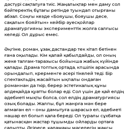
дәстүрі сақталуға тиіс. Жаңалықтар мен даму сол
бәйтеректің бұтағы ретінде туындап отырғаны
абзал. Соңғы кезде «Бояушы, бояушы десе,
сақалын бояйтын» кейбір әуесқойлар
драматургияны эксперименттік жолға салғысы
келеді. Ол дұрыс емес.
Әңгіме, роман, ұзақ дастандар тек кітап бетінен
ғана оқылады. Кім қалай қабылдайды, ол оның
жеке талғам-таразысы бойынша жабық күйінде
қалады. Драма топтық ортада, көпшілік арасында
орындалып, көрерменге әсері тікелей өтеді. Бір
спектакльдің жасайтын ықпалы ондаған
романнан да өткір, берер эстетикалық құны
әлдеқайда қуатты болар еді. Сол үшін де қай елдің
әдебиеті мықты болса, сол елдің драматургиясы
озық болады. Жалпы, бұл жанрға мән бере
алмаған ел – оны дамытуға шарасыз ел, әдебиеті
нашар ел болып қала береді. Ол туралы сұхбатқа
қатынасқан жастар тұшымды ойларды ортаға
салыпты. Әсіресе, қаламақы мәселесін жақсы