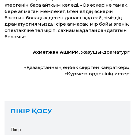
көтергенін баса айтқым келеді. «Өз әскеріне тамақ
бере алмаған мемлекет, бөтен елдің әскерін
бағатын болады» деген даналыққа сай, өзіміздің
драматургиямызды өсіре алмасақ, өмір бойы өзгенің
спектакліне телміріп, сахнамызда тайраңдататын
боламыз.
Ахметжан АШИРИ,
жазушы-драматург,
«Қазақстанның еңбек сіңірген қайраткері»,
«Құрмет» орденінің иегері
ПІКІР ҚОСУ
Пікір