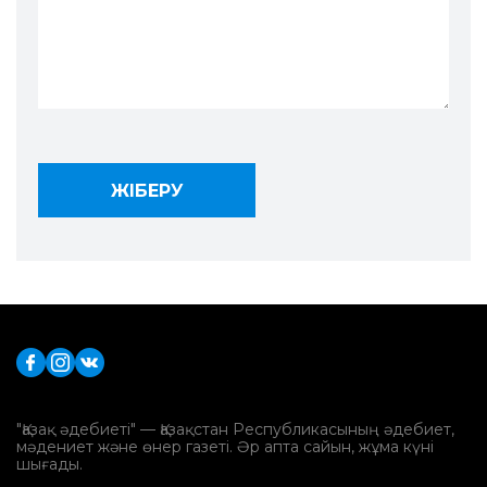
"Қазақ әдебиеті" — Қазақстан Республикасының әдебиет,
мәдениет және өнер газеті. Әр апта сайын, жұма күні
шығады.