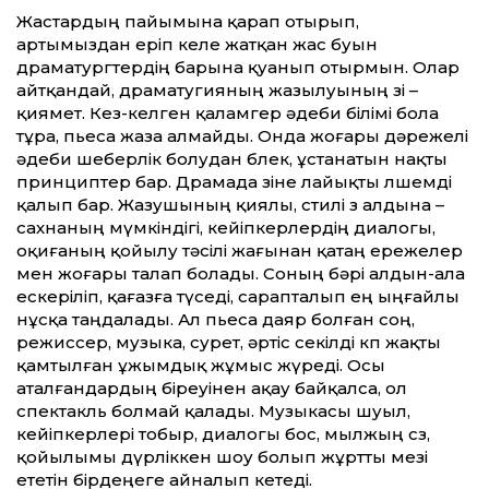
Жастардың пайымына қарап отырып,
артымыздан еріп келе жатқан жас буын
драматургтердің барына қуанып отырмын. Олар
айтқандай, драматугияның жазылуының өзі –
қиямет. Кез-келген қаламгер әдеби білімі бола
тұра, пьеса жаза алмайды. Онда жоғары дәрежелі
әдеби шеберлік болудан бөлек, ұстанатын нақты
принциптер бар. Драмада өзіне лайықты өлшемді
қалып бар. Жазушының қиялы, стилі өз алдына –
сахнаның мүмкіндігі, кейіпкерлердің диалогы,
оқиғаның қойылу тәсілі жағынан қатаң ережелер
мен жоғары талап болады. Соның бәрі алдын-ала
ескеріліп, қағазға түседі, сарапталып ең ыңғайлы
нұсқа таңдалады. Ал пьеса даяр болған соң,
режиссер, музыка, сурет, әртіс секілді көп жақты
қамтылған ұжымдық жұмыс жүреді. Осы
аталғандардың біреуінен ақау байқалса, ол
спектакль болмай қалады. Музыкасы шуыл,
кейіпкерлері тобыр, диалогы бос, мылжың сөз,
қойылымы дүрліккен шоу болып жұртты мезі
ететін бірдеңеге айналып кетеді.