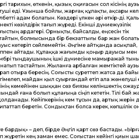
ргі тарихын, өткенін, қызық оқиғасын сол кісінің ау
туші еді. Ұзынша бойлы, жарғақ құлақты, ақсары кел
лбетті адам болатын. Көздері үлкен әрі өткір-ді. Қал
некті көзілдірік тағып жүреді. Екінші дүниежүзілік
ғыстың ардагері. Орнықты, байсалды, еңсесін тік
тайтын, болмысында бір бекзаттығы бар жан болат
уыс көтеріп сөйлемейтін. Әңгіме айтқанда асықпай,
ппен айтады. Құлаққа жағымды қоңыр дауысы мен
мбрі тыңдаушының ішкі дүниесіне мамыражай тын
натып тастайтын. Жыланға арбалған жемтіктей ауз
рап отыра бересің. Соғысты суреттеп жатса да бай
гімелеп, майдан қыл суырғандай етіп ала жөнелуші е
сінің көмейінен шыққан сөз биязы келіншектің ожау
дай ғана болып құлағыңа сіңіп кететін. Тілі бай ж
лданады. Кейіпкерінің кем тұсын да, артық жерін 
сипаттап беретін. Сондықтан болса керек, көпшілік о
 бардық» – деп, бірде Әңгіл қарт сөз бастады. «Ырғ
 жүретін кең заман емес. Соғыстан кейінгі қиын ша