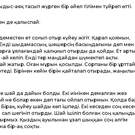
ыдыс-аяқ тасып жүрген бір әйел тілімен түйреп өтті.
 мен де қалыспай.
еместен ет соғып отыр күйеу жігіт. Қарап қоямын,
. Енді шыдамассың, шешерсің басыңдағыны деп мен
арға ұялағандай қалқиып отырды да қойды. Ет арт
-ай келіп. Енді тер маңдайдан шүмектеп ақты.
май жатыр. Оған мұрын қосылды. Сорпаны бір ұртта
еді. Бірінен кейін бірін қайталап отырады, жаңылы
е шай да дайын болды. Екі иінінен демалған жез
 не болар екен деп тағы ойлап отырмын. Қолда ба
 Бірақ, күйеу шайды көп ішпеді. Екі кеседен соң кесе
сәл шегініп отырды. Шай ішіліп болған соң қалыңд
жатырмыз. Қыздың ауылынан ұзап шыққан соң әлгім
 бір-ақ соқты.