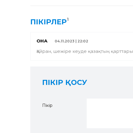
1
ПІКІРЛЕР
ҚОНАҚ
04.11.2023 | 22:02
Қайран, шежіре кеуде қазақтың қарттар
ПІКІР ҚОСУ
Пікір