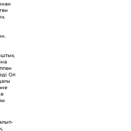
зынан
ген
ың
ын.
ыштық
ына
ыппен
ді. Ол
дағы
әне
де
ны
алып-
қ.