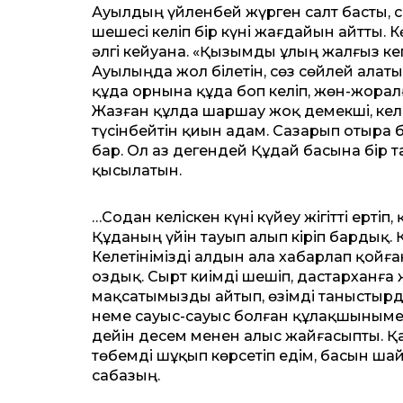
Ауылдың үйленбей жүрген салт басты, с
шешесі келіп бір күні жағдайын айтты. 
әлгі кейуана. «Қызымды ұлың жалғыз ке
Ауылыңда жол білетін, сөз сөйлей алат
құда орнына құда боп келіп, жөн-жорал
Жазған құлда шаршау жоқ демекші, келіс
түсінбейтін қиын адам. Сазарып отыра 
бар. Ол аз дегендей Құдай басына бір т
қысылатын.
…Содан келіскен күні күйеу жігітті ерті
Құданың үйін тауып алып кіріп бардық. Қ
Келетінімізді алдын ала хабарлап қойға
оздық. Сырт киімді шешіп, дастарханға 
мақсатымызды айтып, өзімді таныстырдым
неме сауыс-сауыс болған құлақшынымен
дейін десем менен алыс жайғасыпты. Қ
төбемді шұқып көрсетіп едім, басын ша
сабазың.