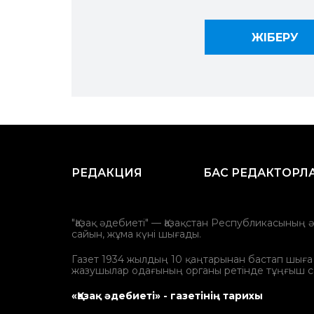
РЕДАКЦИЯ
БАС РЕДАКТОРЛ
"Қазақ әдебиеті" — Қазақстан Республикасының 
сайын, жұма күні шығады.
Газет 1934 жылдың 10 қаңтарынан бастап шыға ба
жазушылар одағының органы ретінде тұңғыш с
«Қазақ әдебиеті» - газетінің тарихы