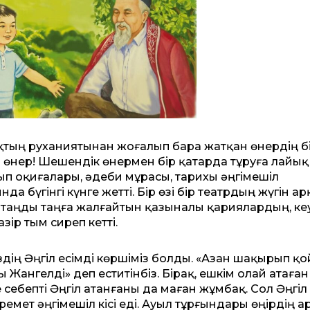
қтың руханиятынан жоғалып бара жатқан өнердің бі
ап өнер! Шешендік өнермен бір қатарда тұруға лайық
ып оқиғалары, әдеби мұрасы, тарихы әңгімешіл
а бүгінгі күнге жетті. Бір өзі бір театрдың жүгін ар
 таңды таңға жалғайтын қазыналы қариялардың, ке
ір тым сиреп кетті.
здің Әңгіл есімді көршіміз болды. «Азан шақырып қо
ы Жангелді» деп еститінбіз. Бірақ, ешкім олай атаған
 себепті Әңгіл атанғаны да маған жұмбақ. Сол Әңгіл
ремет әңгімешіл кісі еді. Ауыл тұрғындары өңірдің а