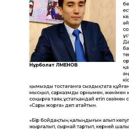
бе
ес
ке
әй
со
ұс
Да
ба
те
ор
Нұрболат ӘЛМЕНОВ
қа
әң
кі
қымызды тостағанға сыздықтата құйғанын
мысқыл, сарказмды орнымен, жөнімен қо
соқырға таяқ ұстатқандай етіп сөзімен 
«Сары жорға» деп атайтын.
«Бір бойдақтың қалыңдығын алып келуге
жырғалып, сырнай тартып, керней шалып