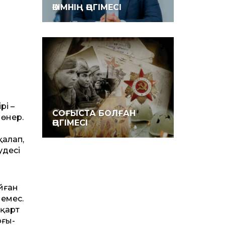
ӘКІМНІҢ ӘҢГІМЕСІ
рі –
СОҒЫСТА БОЛҒАН
 өнер.
ӘҢГІМЕСІ
қалап,
удесі
йған
 емес.
 қарт
рғы-