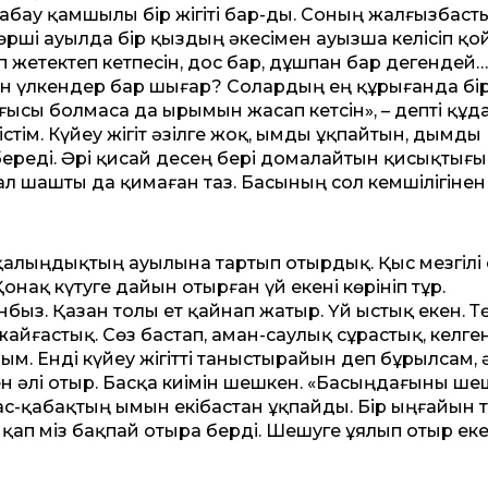
абау қамшылы бір жігіті бар-ды. Соның жалғызбаст
Көрші ауылда бір қыздың әкесімен ауызша келісіп қ
п жетектеп кетпесін, дос бар, дұшпан бар дегендей…
ын үлкендер бар шығар? Солардың ең құрығанда бір
ғысы болмаса да ырымын жасап кетсін», – депті құд
тім. Күйеу жігіт әзілге жоқ, ымды ұқпайтын, дымды
береді. Әрі қисай десең бері домалайтын қисықтығ
ал шашты да қимаған таз. Басының сол кемшілігінен
п, қалыңдықтың ауылына тартып отырдық. Қыс мезгілі 
онақ күтуге дайын отырған үй екені көрініп тұр.
нбыз. Қазан толы ет қайнап жатыр. Үй ыстық екен. Т
жайғастық. Сөз бастап, аман-саулық сұрастық, келге
. Енді күйеу жігітті таныстырайын деп бұрылсам, ә
 әлі отыр. Басқа киімін шешкен. «Басыңдағыны ше
ас-қабақтың ымын екібастан ұқпайды. Бір ыңғайын 
йқап міз бақпай отыра берді. Шешуге ұялып отыр ек