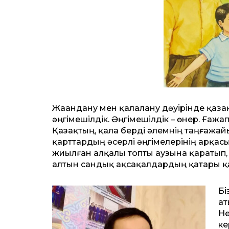
Жаһандану мен қалалану дәуірінде қаза
әңгімешілдік. Әңгімешілдік – өнер. Ғаж
Қазақтың, қала берді әлемнің таңғажай
қарттардың әсерлі әңгімелерінің арқасынд
жиылған алқалы топты аузына қаратып,
алтын сандық ақсақалдардың қатары қаз
Бі
ат
Не
ке