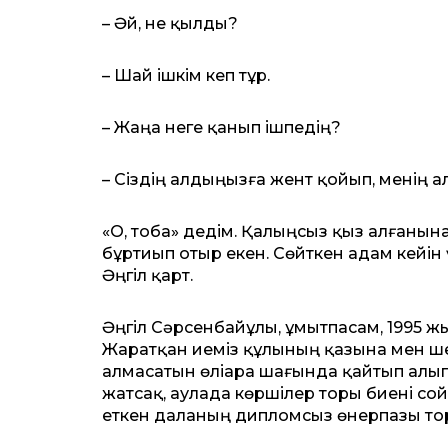
– Әй, не қылды?
– Шай ішкім кеп тұр.
– Жаңа неге қанып ішпедің?
– Сіздің алдыңызға жент қойып, менің 
«О, тоба» дедім. Қалыңсыз қыз алғанын
бұртиып отыр екен. Сөйткен адам кейін үб
Әңгіл қарт.
Әңгіл Сәрсенбайұлы, ұмытпасам, 1995 
Жаратқан иеміз құлының қазына мен ше
алмасатын өліара шағында қайтып алыпты
жатсақ, аулада көршілер торы биені со
еткен даланың дип­ломсыз өнерпазы торы