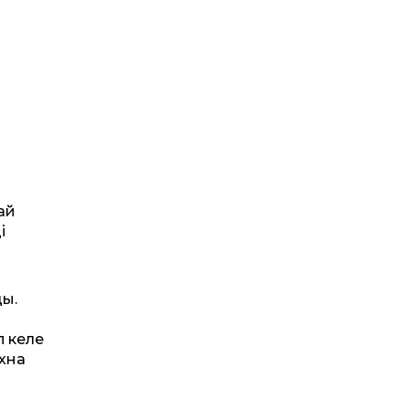
ай
і
ды.
п келе
ахна