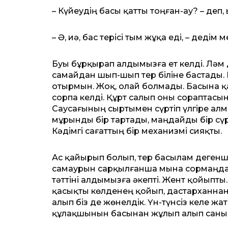
– Күйеудің басы қатты тоңған-ау? – деп, 
– Ә, иә, бас терісі тым жұқа еді, – дедім
Буы бұрқырап алдымызға ет келді. Ләм д
самайдан шып-шып тер біліне бастады
отырмын. Жоқ, олай болмады. Басына қ
сорпа келді. Құрт салып оны сораптасын
Саусағының сыртымен сүртіп үлгіре ал
мұрынды бір тартады, маңдайды бір сүрт
Кәдімгі сағаттың бір механизмі сияқты.
Ас қайырып болып, тер басылам дегенш
самаурын сарқылғанша мына сормаңдай
тәттіні алдымызға әкепті. Жент қойыпты.
қасықты көлденең қойып, дастарханнан 
алып біз де жөнелдік. Үн-түнсіз келе 
құлақшынын басынан жұлып алып санына