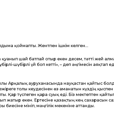
алдыма қоймапты. Жентпен ішкім келген…
а қуанып шай батпай отыр екен десем, тәтті жей алм
ірлі-шүбірлі үй боп кетті», – деп әңгімесін аяқтап ед
жылы Арқалық ауруханасында науқастан қайтыс бол
жіреге толы кеудесінен өз аманатын күздің қыспен
. Қар түспеген қара суық еді. Біз мектептен қайты
йып жатыр екен. Ертесіне қазақтың кең сахарасын с
 биесіне мініп, мәңгілік мекеніне аттанды.