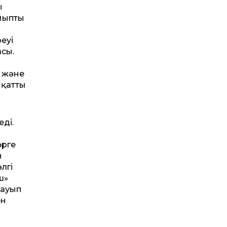
ы
ойыпты
еуі
асы.
ы және
 қатты
еді.
өрге
н
лгі
ш»
тауып
ен