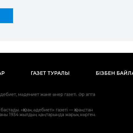
АР
ГАЗЕТ ТУРАЛЫ
БІЗБЕН БАЙ
әдебиет, мәдениет және өнер газеті. Әр апта
стады. «Қазақ әдебиеті» газеті — Қазақстан
аны 1934 жылдың қаңтарында жарық көрген.