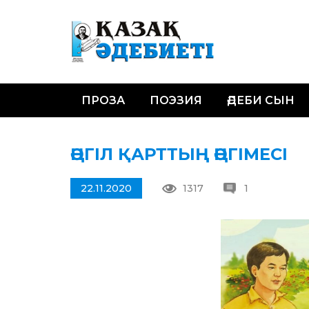
ПРОЗА
ПОЭЗИЯ
ӘДЕБИ СЫН
ӘҢГІЛ ҚАРТТЫҢ ӘҢГІМЕСІ
22.11.2020
1317
1