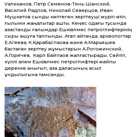
Уәлиханов, Петр Семенов-Тянь-Шанский,
Василий Радлов, Николай Северцов, Иван
Мушкетов сынды көптеген зерттеуші жүріп өтіп,
ғылыми жаңалықтар ашты. Кеңес одағы тұсында
қазақстандық ғалымдар Ешкіөлмес петроглифтерінің
сыры ашуға талпынды. Атап айтқанда, археологтар
Е.Агеева, К.Қарабаспақова және А.Марьяшев
бастаған зерттеу жұмыстарын А.Рогожинский,
А.Горячев, Карл Байпақов жалғастырады. Сөйтіп,
күллі әлем Ешкіөлмес петроглифтері жайлы
дерекке қанығып, қазақ даласының асыл
құндылығына тамсанды.