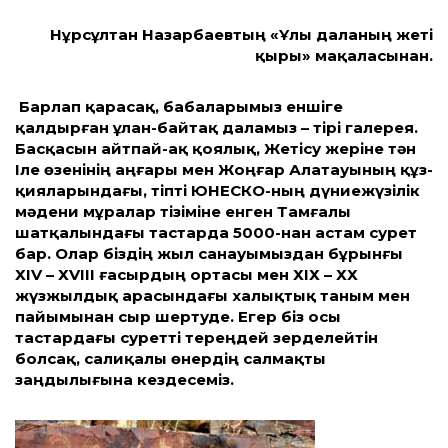
Нұрсұлтан Назарбаевтың «Ұлы даланың жеті
қыры» мақаласынан.
Барлап қарасақ, бабаларымыз еншіге
қалдырған ұлан-байтақ даламыз – тірі галерея.
Басқасын айтпай-ақ қоялық, Жетісу жеріне тән
Іле өзенінің аңғары мен Жоңғар Алатауының құз-
қияларындағы, тіпті ЮНЕСКО-ның дүниежүзілік
мәдени мұралар тізіміне енген Тамғалы
шатқалындағы тастарда 5000-нан астам сурет
бар. Олар біздің жыл санауымыздан бұрынғы
ХІV – ХVІІІ ғасырдың ортасы мен ХІХ – ХХ
жүзжылдық арасындағы халықтық таным мен
пайымынан сыр шертуде. Егер біз осы
тастардағы суретті тереңдей зерделейтін
болсақ, салиқалы өнердің салмақты
заңдылығына кездесеміз.