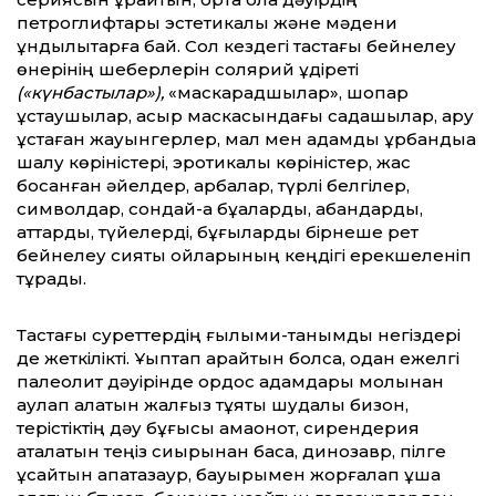
петроглифтары эстетикалық және мәдени
құндылықтарға бай. Сол кездегі тастағы бейнелеу
өнерінің шеберлерін солярий құдіреті
(«күнбастылар»),
«маскарадшылар», шоқпар
ұстаушылар, қасқыр маскасындағы садақшылар, қару
ұстаған жауынгерлер, мал мен адамды құрбандыққа
шалу көріністері, эротикалық көріністер, жас
босанған әйелдер, арбалар, түрлі белгілер,
символдар, сондай-ақ бұқаларды, қабандарды,
аттарды, түйелерді, бұғыларды бірнеше рет
бейнелеу сияқты ойларының кеңдігі ерекшеленіп
тұрады.
Тастағы суреттердің ғылыми-танымдық негіздері
де жеткілікті. Ұқыптап қарайтын болсақ, одан ежелгі
палеолит дәуірінде ордос адамдары молынан
аулап алатын жалғыз тұяқты шудалы бизон,
терістіктің дәу бұғысы амаонот, сирендерия
аталатын теңіз сиырынан басқа, динозавр, пілге
ұқсайтын апатазаур, бауырымен жорғалап ұша