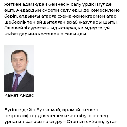
жеткен адам-құдай бейнесін салу үрдісі мүлде
өшті. Аңдардың суретін салу әдібі де көмескілене
беріп, алдыңғы қатарға схема-өрнектермен қатар,
шеберлікпен айшықталған араб жазулары шықты.
Әшекейлі суретте – ыдыстарға, киімдерге, үй
жиһаздарына кестеленіп салынды.
Қажет Андас
Бүгінге дейін бұзылмай, қирамай жеткен
петроглифтерді келешекке жеткізу, өскелең
ұрпақтың санасына сіңіру – Отанын сүйетін, туған