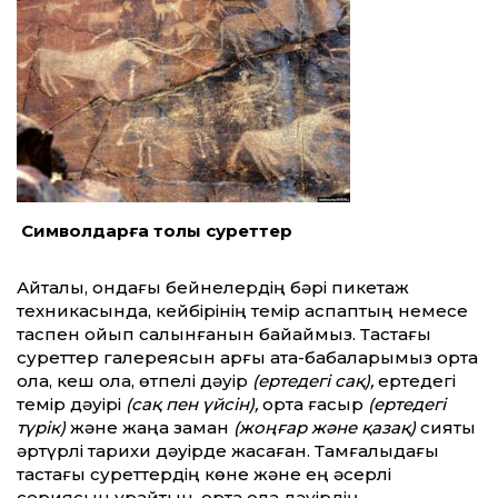
Символдарға толы суреттер
Айталық, ондағы бейнелердің бәрі пикетаж
техникасында, кейбірінің темір аспаптың немесе
таспен ойып салынғанын байқаймыз. Тастағы
суреттер галереясын арғы ата-бабаларымыз орта
қола, кеш қола, өтпелі дәуір
(ертедегі сақ),
ертедегі
темір дәуірі
(сақ пен үйсін),
орта ғасыр
(ертедегі
түрік)
және жаңа заман
(жоңғар және қазақ)
сияқты
әртүрлі тарихи дәуірде жасаған. Тамғалыдағы
тастағы суреттердің көне және ең әсерлі
сериясын құрайтын, орта қола дәуірдің