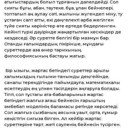
қақтығыстардың болып тұрғанын дәлелдейді. Сол
сияқты бұғы, қабан, таутеке, бұқа, құлан бейнелері,
топталып аң аулау сәті, жылқыны жүгендеп міну, ту
ұстаған салт атты, екі дөңгелекті арба жегілген
түйе сияқты көріністер өте ертеде бедерленген.
Кейінгі түркі дәуірінде жаңартылған кескіндер де
кездеседі. Әр суретте белгілі бір мазмұн бар.
Отандық ғалымдардың пікірінше, мұндағы
суреттерде қазақ өнер тарихының,
философиясының бастауы жатыр.
Бір қызығы, жартас бетіндегі суреттер арқылы
халқымыздың ғылыми-танымдық деңгейінде,
саналық тереңдігінде пайымдауға, математикалық
есептеудің ең үлкен тәсілдерін аңғаруға болады.
Тіпті, сол тұстағы ата-бабаларымыз жартас
бетіндегі жалғыз ағаш бейнесін ғарыштың
әмбебап моделінің баламасы ретінде көрсетеді.
Сол жалғыз сызбаның аясына уақыт, орта, ғұмыр
кеңістігін сиғыза білген. Ал кейбір жартас
суреттеріне төрт, жеті сәуленің бейнесін түсірген.