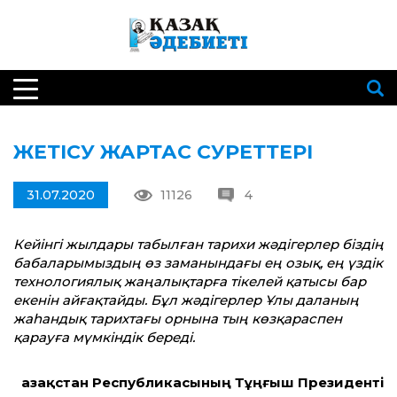
ЖЕТІСУ ЖАРТАС СУРЕТТЕРІ
31.07.2020
11126
4
Кейінгі жылдары табылған тарихи жәдігерлер біздің
баба­ла­ры­мыз­дың өз заманындағы ең озық, ең үздік
тех­нологиялық жаңалықтарға тікелей қа­тысы бар
екенін айғақтайды. Бұл жә­дігерлер Ұлы даланың
жаһандық та­рих­тағы орнына тың көзқараспен
қарауға мүм­кіндік береді.
Қазақстан Республикасының Тұңғыш Президенті