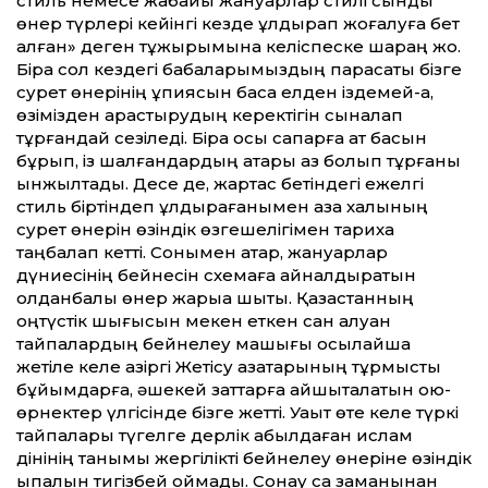
стиль немесе жабайы жануарлар стилі сынды
өнер түрлері кейінгі кезде құлдырап жоғалуға бет
алған» деген тұжырымына келіспеске шараң жоқ.
Бірақ сол кездегі бабаларымыздың парасаты бізге
сурет өнерінің құпиясын басқа елден іздемей-ақ,
өзімізден қарастырудың керектігін сыналап
тұрғандай сезіледі. Бірақ осы сапарға ат басын
бұрып, із шалғандардың қатары аз болып тұрғаны
қынжылтады. Десе де, жартас бетіндегі ежелгі
стиль біртіндеп құлдырағанымен қазақ халқының
сурет өнерін өзіндік өзгешелігімен тарихқа
таңбалап кетті. Сонымен қатар, жануарлар
дүниесінің бейнесін схемаға айналдыратын
қолданбалы өнер жарыққа шықты. Қазақстанның
оңтүстік шығысын мекен еткен сан алуан
тайпалардың бейнелеу машығы осылайша
жетіле келе қазіргі Жетісу қазақтарының тұрмыстық
бұйымдарға, әшекей заттарға айшықталатын ою-
өрнектер үлгісінде бізге жетті. Уақыт өте келе түркі
тайпалары түгелге дерлік қабылдаған ислам
дінінің танымы жергілікті бейнелеу өнеріне өзіндік
ықпалын тигізбей қоймады. Сонау сақ заманынан