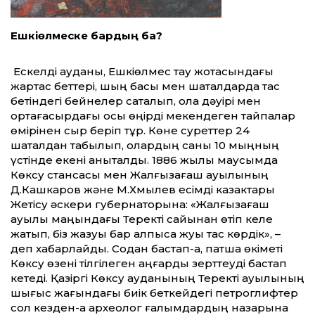
Ешкіөлмеске бардың ба?
Ескелді ауданы, Ешкіөлмес тау жотасындағы
жартас беттері, шың басы мен шатқалдарда тас
бетіндегі бейнелер сақталып, қола дәуірі мен
ортағасырдағы осы өңірді мекендеген тайпалар
өмірінен сыр беріп тұр. Көне суреттер 24
шатқалдан табылып, олардың саны 10 мыңның
үстінде екені анықталды. 1886 жылы маусымда
Көксу стансасы мен Жалғызағаш ауылының
Д.Кашкаров және М.Хмылев есімді казактары
Жетісу әскери губернаторына: «Жалғызағаш
ауылы маңындағы Теректі сайынан өтіп келе
жатып, біз жазуы бар алпысқа жуық тас көрдік», –
деп хабарлайды. Содан бастап-ақ, патша өкіметі
Көксу өзені тілгілеген аңғарды зерттеуді бастап
кетеді. Қазіргі Көксу ауданының Теректі ауылының
шығыс жағындағы биік беткейдегі петроглифтер
сол кезден-ақ археолог ғалымдардың назарына