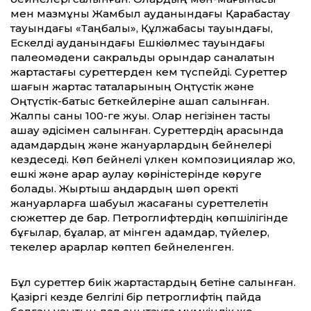
мен мазмұны Жамбыл ауданындағы Қарабастау
тауындағы «Таңбалы», Құлжабасы тауындағы,
Ескелді ауданындағы Ешкіөлмес тауындағы
палеомәдени сакральды орындар саналатын
жартастағы суреттерден кем түспейді. Су­реттер
шағын жартас тақталарының Оңтүстiк және
Оңтүстiк-батыс беткейлерiне қашап салынған.
Жалпы саны 100-ге жуық. Олар негiзiнен тасты
қашау әдiсiмен салынған. Суреттердiң арасында
адамдардың және жануарлардың бейнелерi
кездеседi. Көп бейнелi үлкен композициялар жоқ,
ешкi және арқар аулау көpiнicтepiнде көруге
болады. Жыртқыш аңдардың шөп қоректi
жануарларға шабуыл жасағаны суреттелетiн
сюжеттер де бар. Петроглифтердiң көпшiлiгiнде
бұғылар, бұқалар, ат мінген адамдар, түйелер,
текелер арқарлар көптеп бей­неленген.
Бұл суреттер биiк жартастардың бетiне салынған.
Қазiргi кезде белгілі бiр петроглифтiң пайда