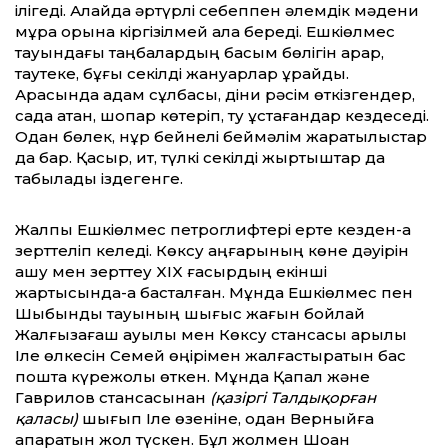
ілігеді. Алайда әртүрлі себеппен әлемдік мәдени
мұра қорына кіргізілмей қала береді. Ешкіөлмес
тауындағы таңбалардың басым бөлігін арқар,
таутеке, бұғы секілді жануарлар құрайды.
Арасында адам сұлбасы, діни рәсім өткізгендер,
садақ атқан, шоқпар көтеріп, ту ұстағандар кездеседі.
Одан бөлек, нұр бейнелі беймәлім жаратылыстар
да бар. Қасқыр, ит, түлкі секілді жыртқыштар да
табылады іздегенге.
Жалпы Ешкіөлмес петроглифтері ерте кезден-ақ
зерттеліп келеді. Көксу аңғарының көне дәуірін
ашу мен зерттеу XIX ғасырдың екінші
жартысында-ақ басталған. Мұнда Ешкіөлмес пен
Шыбынды тауының шығыс жағын бойлай
Жалғызағаш ауылы мен Көксу стансасы арқылы
Іле өлкесін Семей өңірімен жалғастыратын бас
пошта күрежолы өткен. Мұнда Қапал және
Гаврилов стансасынан
(қазіргі Талдықорған
қаласы)
шығып Іле өзеніне, одан Верныйға
апаратын жол түскен. Бұл жолмен Шоқан