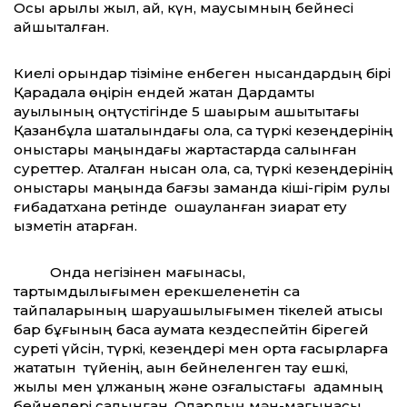
Осы арқылы жыл, ай, күн, маусымның бейнесі
айшықталған.
Киелі орындар тізіміне енбеген нысандардың бірі
Қарадала өңірін ендей жатқан Дардамты
ауылының оңтүстігінде 5 шақырым қашықтықтағы
Қазанбұлақ шатқалындағы қола, сақ түркі кезеңдерінің
қоныстары маңындағы жартастарда салынған
суреттер. Аталған нысан қола, сақ, түркі кезеңдерінің
қоныстары маңында бағзы заманда кіші-гірім рулық
ғибадатхана ретінде оқшауланған зиарат ету
қызметін атқарған.
Онда негізінен мағынасы,
тартымдылығымен ерекшеленетін сақ
тайпаларының шаруашылығымен тікелей қатысы
бар бұғының басқа аумақта кездеспейтін бірегей
суреті үйсін, түркі, кезеңдері мен орта ғасырларға
жататын түйенің, ақын бейнеленген тау ешкі,
жылқы мен құлжаның және қозғалыстағы адамның
бейнелері салынған. Олардың мән-мағынасы