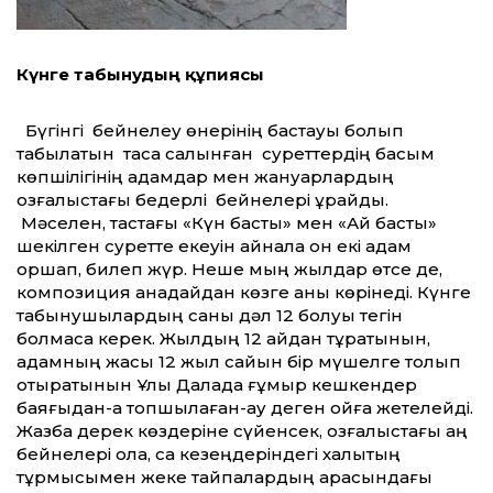
Күнге табынудың құпиясы
Бүгінгі бейнелеу өнерінің бастауы болып
табылатын тасқа салынған суреттердің басым
көпшілігінің адамдар мен жануарлардың
қозғалыстағы бедерлі бейнелері құрайды.
Мәселен, тастағы «Күн басты» мен «Ай басты»
шекілген суретте екеуін айнала он екі адам
қоршап, билеп жүр. Неше мың жылдар өтсе де,
композиция анадайдан көзге анық көрінеді. Күнге
табынушылардың саны дәл 12 болуы тегін
болмаса керек. Жылдың 12 айдан тұратынын,
адамның жасы 12 жыл сайын бір мүшелге толып
отыратынын Ұлы Далада ғұмыр кешкендер
баяғыдан-ақ топшылаған-ау деген ойға жетелейді.
Жазба дерек көздеріне сүйенсек, қозғалыстағы аң
бейнелері қола, сақ кезеңдеріндегі халықтың
тұрмысымен жеке тайпалардың арасындағы