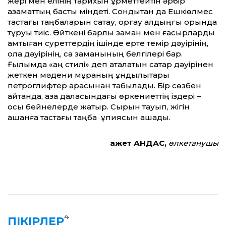
жері мен елінің тарихын құрметтейтін әрбір
азаматтың басты міндеті. Сондықтан да Ешкіөлмес
тастағы таңбаларын сақтау, қорғау алдыңғы орында
тұруы тиіс. Өйткені барлық заман мен ғасырларды
қамтыған суреттердің ішінде ерте темір дәуірінің,
қола дәуірінің, сақ заманының белгілері бар.
Ғылымда «аң стилі» деп аталатын сақтар дәуірінен
жеткен мәдени мұраның құндылықтары
петроглифтер арасынан табылады. Бір сөзбен
айтқанда, қазақ даласындағы өркениеттің іздері –
осы бейнелерде жатыр. Сырын тауып, жігін
ашқанға тастағы таңба құпиясын ашады.
Қажет АНДАС,
өлкетанушы
4
ПІКІРЛЕР