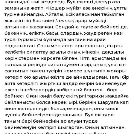
шолпыда) жиі кездеседі. Бұл ежелгі дәстүр қазақ
заманына жетіп, «Қошқар мүйіз» қазақ өнерінің ұлттық
түріне айналды. Айталық, Есік қаласынан табылған
жас жігіттің бас киімі
(телпек)
арқар мүйізді
алтыннан жасалған. Сондай-ақ, таутеке бейнесі де,
бөкеннің, еліктің басы, олардың жаудіреген көзі
түрлі тұрмыстық бұйымда ыңғайына қарай
қолданылған. Сонымен қатар, арыстанның сыртқы
келбетін сипаттау арқылы оның мінезін, дағдылы
көріністермен көрсете білген. Тіпті, арыстанды аң
патшасы ретінде сипаттаумен қатар, оның құлағын
салпитып төмен түсіріп немесе шүнтитіп жоғары
көтеріп қою арқылы әзілге де айналдырған. Тағы бір
айта кетерлігі, жыртқыш аңдар өмірін бейнелеуде
ежелгі шеберлердің көбірек ой бөлгені – бөрі
бейнесі. Оған көңіл бөлу екі түрлі тарихи жағдайға
байланысты болса керек. Бірі, бөрінің шаруаға көп
зиян келтіретіндігі болса, екіншіден, оны киелі
күштің бейнесі ретінде таныған. Бұл екі түрлі
таным бөрі бейнесінің әр алуан түрде
бейнеленуін келтіріп шығарған. Оның алтыннан,
қоладан құйылған бас мүсіні, құлағы, табаны,