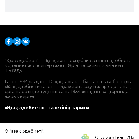
"Қазақ әдебиеті" — Қазақстан Республикасының әдебиет,
мәдениет және өнер газеті. Әр апта сайын, жұма күні
шығады.
Газет 1934 жылдың 10 қаңтарынан бастап шыға бастады.
«Қазақ әдебиеті» газеті — Қазақстан жазушылар одағының
органы ретінде тұңғыш саны 1934 жылдың қаңтарында
жарық көрген.
«Қазақ әдебиеті» - газетінің тарихы
© "Қазақ әдебиеті".
Студия «Team28»