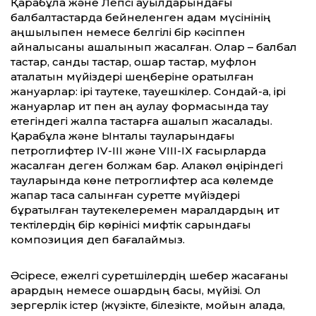
Қарабұлақ және Лепсі ауылдарындағы
балбалтастарда бейнеленген адам мүсінінің
аңшылықпен немесе белгілі бір кәсіппен
айналысқаны қашалынып жасалған. Олар – балбал
тастар, сандық тастар, қошқар тастар, муфлон
аталатын мүйіздері шеңберіне оратылған
жануарлар: ірі таутеке, тауешкілер. Сондай-ақ, ірі
жануарлар ит пен аң аулау формасында тау
етегіндегі жалпақ тастарға қашалып жасалады.
Қарабұлақ және Ынталы тауларындағы
петроглифтер IV-III және VIII-IX ғасырларда
жасалған деген болжам бар. Алакөл өңіріндегі
тауларында көне петроглифтер аса көлемде
жақпар тасқа салынған суретте мүйіздері
бұратылған таутекелеремен маралдардың ит
тектілердің бір көрінісі мифтік сарындағы
композиция деп бағалаймыз.
Әсіресе, ежелгі суретшілердің шебер жасағаны
арқардың немесе қошқардың басы, мүйізі. Ол
зергерлік істер (жүзікте, білезікте, мойын алқада,