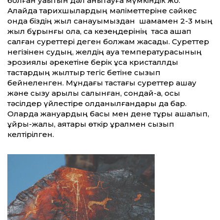
болған уақытын дәл анықтауға мүмкiндiк жоқ.
Алайда тарихшылардың мәліметтеріне сәйкес
онда біздің жыл санауымыздан шамамен 2-3 мың
жыл бұрынғы қола, сақ кезеңдерінің тасқа қашап
салған суреттері деген болжам жасадық. Суреттер
негiзiнен судың, желдiң ауа температурасының
эрозиялық әрекетiне берiк ұсақ кристаллды
тастардың жылтыр тегiс бетiне сызып
бейнеленген. Мұндағы тастағы суреттер қашау
және сызу арқылы салынған, сондай-ақ, осы
тәсiлдер үйлестiре қолданылғандары да бар.
Оларда жануардың басы мен дене тұрқы қашалып,
құйрық-жалы, аяқтары өткip құралмен сызып
келтiрiлген.