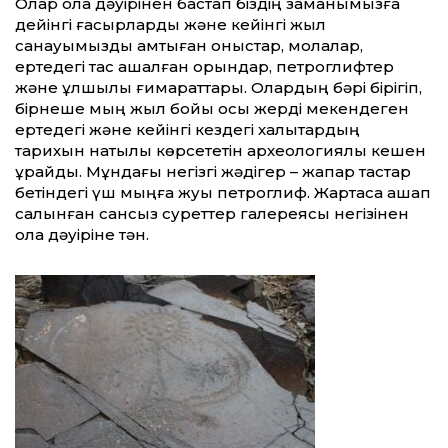
Олар қола дәуірінен бастап біздің заманымызға
дейінгі ғасырларды және кейінгі жыл
санауымызды қамтыған қоныстар, молалар,
ертедегі тас қашалған орындар, петроглифтер
және құлшылық ғимараттары. Олардың бәрі бірігіп,
бірнеше мың жыл бойы осы жерді мекендеген
ертедегі және кейінгі кездегі халықтардың
тарихын нақтылы көрсететін археологиялық кешен
құрайды. Мұндағы негізгі жәдігер – жақпар тастар
бетіндегі үш мыңға жуық петроглиф. Жартасқа қашап
салынған сансыз суреттер галереясы негізінен
қола дәуіріне тән.