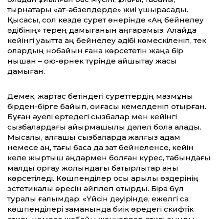
тырнақтары «ат-әбзелдерде» жиі ұшырасады.
Қысқасы, сол кезде сурет өнерінде «Аң бейнелеу
әдібінің» терең дамығанын аңғарамыз. Алайда
кейінгі уақытта аң бейнелеу әдібі көмескіленіп, тек
олардың нобайын ғана көрсететін жаңа бір
нышан – ою-өрнек түрінде айшықтау жақсы
дамыған.
Демек, жартас бетіндегі суреттердің мазмұны
бірден-бірге байып, оқиғасы кемелденіп отырған.
Бұған әуелі ертедегі сызбалар мен кейінгі
сызбалардағы айырмашылық дәлел бола алады.
Мысалы, алғашқы сызбаларда жалғыз адам
немесе аң, тағы басқа да зат бейнеленсе, кейін
келе жыртқыш аңдармен болған күрес, табындағы
малды қорғау жолындағы батырлықтар анық
көрсетіледі. Көшпенділер осы арқылы өздерінің
эстетикалық өресін әйгілеп отырды. Бірақ бұл
туралы ғалымдар: «Үйсін дәуірінде, ежелгі сақ
көшпенділері заманында биік өредегі скифтік