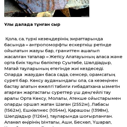
Ұлы далада тұнған сыр
Қола, сақ, түркі кезеңдерінің зираттарында
басында
–
антропоморфты ескерткіш ретінде
қойылатын жазуы бар, граниттен қашалып
жасалған тақталар
–
Жетісу Алатауының аласа және
орта биік таулы бөліктер Суықтөбе, Шөлдіадыр,
Матай тауларының етегінде жиі кездеседі.
Оларда жазудан басқа садақ, семсер, қорамсақтың
суреті бар. Көксу ауданындағы қола, сақ кезеңінен
бастау алатын ежелгі табиғи ғибадатхана қызметін
атқарған жартастағы суреттер үш деңгейлі тау
аралық Орта Көксу, Молалы, Ақтекше ойыстарымен
оларды қоршап жатқан Шаған (2552м), Лабасы
(1562м), Ешкіөлмес (1054м), Қарашоқы (1398м),
Шөлдіадыр (1126м), тауларында шоғырланған.
Алакөл өңірінің Ынталы, Ақши, Бескөл, Үшарал,