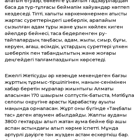
алатын бтуазр, бөкенге ұқсайтын гадзаурлардан
басқа да түр-тұлғасы беймәлім хайуандар көптеп
кездеседі. Тіпті, халықтық көркемөнермен қатысты
жартас суреттеріндегі шеберлік, қарапайым
сызылған адам тұрқы және ұзын көйлек киген
әйелдер бейнесі, тасқа бедерленген ру-
тайпалардың таңбасы, адам, жылқы, сиыр, бұғы,
керуен, ағаш, өсімдік, құстардың суреттері үлкен
шеберлік пен табандылықтың және жоғары
деңгейдегі талғампаздығын көрсетеді.
Ежелгі Жетісуды әр кезеңде мекендеген бағзы
жұрттың тұрмыс-тіршілігінен, наным-сенімінен
хабар беретін мұралар жиынтығы Алматы
қаласынан 170 шақырым солтүстік-батыста, Мәтібұлақ
селолық округіне қарасты Қарабастау ауылы
маңында орналасқан. Жұрт оны бүгінде «Таңбалы
тас» деген атаумен қабылдайды. Жалпы ауданы
3800 гектарды алып жатқан аумақ бейне бір ашық
аспан астындағы алып көрме іспетті. Мұнда
әртүрлі дәуірге тән жүзден астам ескерткіш бар.