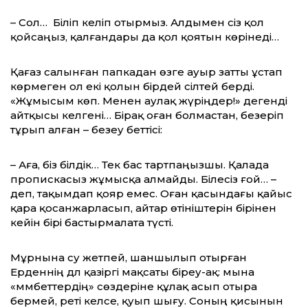
– Сол… Біліп келіп отырмыз. Алдымен сіз қол
қойсаңыз, қалғандары да қол қоятын көрінеді…
Қағаз салынған папкадан өзге ауыр затты ұстап
көрмеген ол екі қолын бірдей сілтей берді.
«Жұмысым көп. Менен аулақ жүріңдер!» дегенді
айтқысы келгені… Бірақ оған болмастан, безеріп
тұрып алған – безеу беттісі:
– Аға, біз білдік… Тек бас тартпаңызшы. Қалада
пропискасыз жұмысқа алмайды. Білесіз ғой… –
деп, тақымдап қояр емес. Оған қасындағы қайыс
қара қосанжарласып, айтар өтініштерін бірінен
кейін бірі бастырмалата түсті.
Мұрнына су жетпей, шаншылып отырған
Ерденнің дәл қазіргі мақсаты біреу-ақ: мына
«мәмбеттердің» сөздеріне құлақ асып отыра
бермей, реті келсе, қуып шығу. Соның қисынын