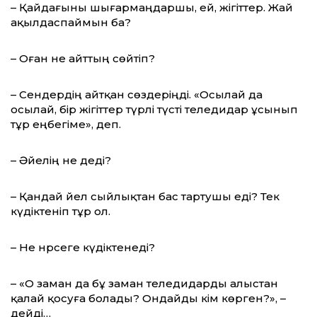
– Қайдағыны шығармаңдаршы, ей, жігіттер. Жай
ақылдаспаймын ба?
– Оған не айттың сөйтіп?
– Сендердің айтқан сөздеріңді. «Осылай да
осылай, бір жігіттер түрлі түсті теледидар ұсынып
тұр еңбегіме», деп.
– Әйелің не деді?
– Қандай әйел сыйлықтан бас тартушы еді? Тек
күдіктеніп тұр ол.
– Не нәрсеге күдіктенеді?
– «О заман да бұ заман теледидарды алыстан
қалай қосуға болады? Ондайды кім көрген?», –
дейді…