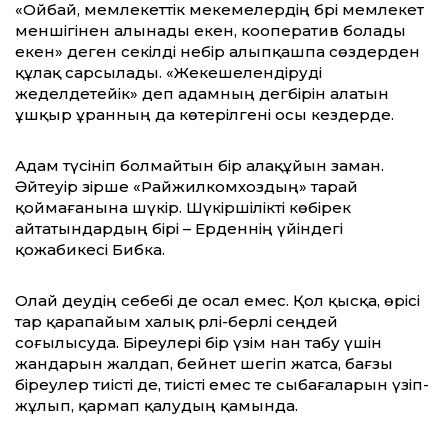
«Ойбай, мемлекеттік мекемелердің бәрі мемлекет
меншігінен алынады екен, кооператив болады
екен» деген секілді небір алыпқашпа сөздерден
құлақ сарсылады. «Жекешелендіруді
жеделдетейік» деп адамның дегбірін алатын
ұшқыр ұранның да көтерілгені осы кездерде.
Адам түсініп болмайтын бір алақұйын заман.
Әйтеуір әзірше «Райжилкомхоздың» тарай
қоймағанына шүкір. Шүкіршілікті көбірек
айтатындардың бірі – Ерденнің үйіндегі
қожабикесі Бибка.
Олай деудің себебі де осал емес. Қол қысқа, өрісі
тар қарапайым халық әрлі-берлі сеңдей
соғылысуда. Біреулері бір үзім нан табу үшін
жандарын жалдап, бейнет шегіп жатса, бағзы
біреулер тиісті де, тиісті емес те сыбағаларын үзіп-
жұлып, қармап қалудың қамында.