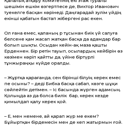
Қалалық атқару комитетінің екі этаж туралы
шешімін ешкім өзгертпесе де, Виктор Иванович
тәуекелге басқан көрінеді. Даңғарадай зәулім үйдің
екінші қабатын бастап жібергені рас екен.
Ол ғана емес, қаланың әр тұсынан биік үй салуға
белсене қам жасап жатқан басқа да адамдар бар
болып шықты. Осыдан кейін-ақ маза қашты
Ерденнен. Бір ретін тауып, осылардың кейбірін өз
көзімен көріп қайтты да, үйіне біртүрлі
тұнжыраңқы күйде оралды.
– Жұртқа қарағанда, сен бірінші білуің керек емес
пе осыны? – деді Бибка басқа сабап, көзге шұқи
сөйлейтін әдетімен. – Іс басында жүрген адамсың.
Қолыңда аз да болса билік бар, керек кезде
қимылдап қалу керек қой.
– Е, мен немене, ай қарап жүр ме екем?
Бұйыртқан бірдемесін мен де әкеп жатырмын ғой.