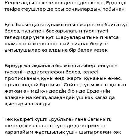
Кеңсе алдына кесе-көлденеңдеп келіп, Ерденді
төңіректеушілер де осы соңғылардың тобынан.
Қыс басындағы құнажынның жарты еті бойға құт
болса, пультпен басқарылатын түрлі-түсті
теледидар үйге құт. Шаруалары тынып жатса,
шамалары жеткенше сый-сияпат беруге
ұмтылушылар өз алдына бір бөлек кезек.
Біреуді жатақханаға бір жылға жібергені үшін
түскені – радиотелефон болса, келесі
прописканың құны енді жарты құнажын емес,
ортан қолдай бір сиыр. Сөйтіп, түсім жағы қызып
жатқан өнімді күндердің бірінде Ерденнің
алақанына келіп, алақандай үш көк қағаз да
қыстырыла қалды.
Тек құдіреті күшті «рубльге» ғана бағынып,
шетелдік валютаны түсінде де көрмеген
қарапайым жұртшылық үшін шытырлаған көк