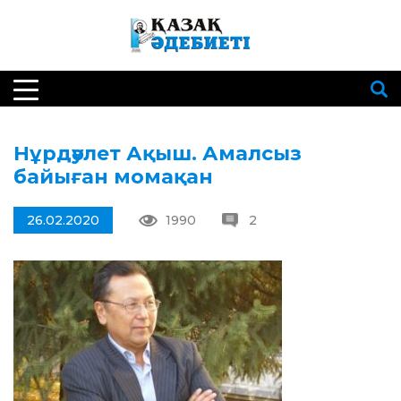
Нұрдәулет Ақыш. Амалсыз
байыған момақан
26.02.2020
1990
2