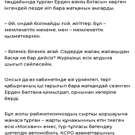
таңдайында тұрған Ерден өзінің ботасын көрген
інгендей лезде иіп бара жатқанын аңғар­ды.
– Әй, ондай болмайды ғой, жігіттер. Бұл –
мемлекеттік мекеме, мен – мемлекеттік
қызметкермін.
– Білеміз, білеміз, ағай. Сіздерде жалаң жалақыдан
басқа не бар дейсіз? Жүріңізші, есік алдына
шығып сөйлесейік.
Онсыз да өз кабинетінде өзі үркектеп, төрт
қабырғаның іші тарылып бара жатқандай сезінген
Ерден баптана қимылдап, орнынан көтеріле
берді.
Бұл жолы райжилкомхоздың сыртқы қоршауына
жанаса тұрған – жарты құнажынның етін тиеген
ескі «Москвич» емес, түр-тұлғасы бөтендеу
шетелдік автомобиль. КСРО азаматтарының