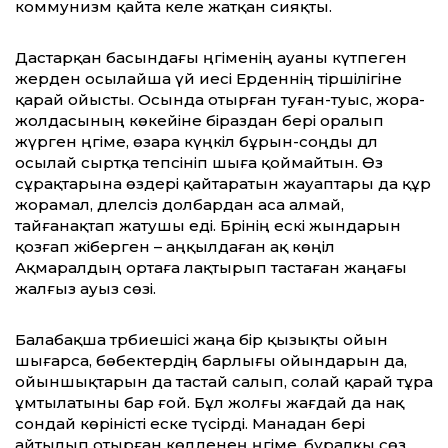
коммунизм қайта келе жатқан сияқты.
Дастарқан басындағы әңгіменің ауаны күтпеген
жерден осылайша үй иесі Ерденнің тіршілігіне
қарай ойысты. Осында отырған туған-туыс, жора-
жолдасының көкейіне біраздан бері оралып
жүрген әңгіме, өзара күңкіл бұрын-соңды дәл
осылай сыртқа тепсі­ніп шыға қоймайтын. Өз
сұрақтарына өздері қайтаратын жауаптары да құр
жорамал, дәлелсіз долбардан аса алмай,
тайғанақтап жатушы еді. Бәрінің ескі жындарын
қозғап жіберген – аңқылдаған ақ көңіл
Ақмаралдың ортаға лақтырып тастаған жаңағы
жалғыз ауыз сөзі.
Балабақша тәрбиешісі жаңа бір қызықты ойын
шығарса, бөбектердің барлығы ойындарын да,
ойыншықтарын да тастай салып, солай қарай тұра
ұмтылатыны бар ғой. Бұл жолғы жағдай да нақ
сондай көріністі еске түсірді. Манадан бері
айтылып отырған көлденең әңгіме, бұралқы сөз,