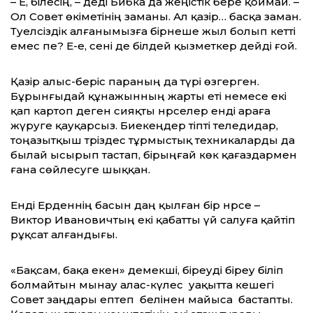
– Е, білесің, – деді Бибка да жеңістік бере қоймай. –
Ол Совет өкіметінің заманы. Ал қазір… басқа заман.
Тәуелсіздік алғанымызға бірнеше жыл болып кетті
емес пе? Е-е, сені де білдей қызметкер дейді ғой.
Қазір алыс-беріс параның да түрі өзгерген.
Бұрынғыдай құнажынның жарты еті немесе екі
қап картоп деген сияқты нәрселер енді араға
жүруге қауқарсыз. Биекеңдер тіпті теледидар,
тоңазытқыш тәріздес тұрмыстық техникаларды да
былай ысырып тастап, бірыңғай көк қағаздармен
ғана сөйлесуге шыққан.
Енді Ерденнің басын даң қылған бір нәрсе –
Виктор Ивановичтың екі қабатты үй салуға қайтіп
рұқсат алғандығы.
«Бақсам, бақа екен» демекші, біреуді біреу біліп
болмайтын мынау алас-күлес уақытта кешегі
Совет заңдары ептеп белінен майыса бастапты.