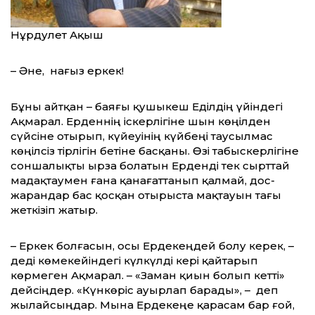
Нұрдәулет Ақыш
– Әне, нағыз еркек!
Бұны айтқан – баяғы қушыкеш Еділдің үйіндегі
Ақмарал. Ерденнің іскерлігіне шын көңілден
сүйсіне отырып, күйеуінің күйбеңі таусылмас
көңілсіз тірлігін бетіне басқаны. Өзі табыскерлігіне
соншалықты ырза болатын Ерденді тек сырттай
мадақтаумен ғана қанағаттанып қалмай, дос-
жарандар бас қосқан отырыста мақтауын тағы
жеткізіп жатыр.
– Еркек болғасын, осы Ердекеңдей болу керек, –
деді көмекейіндегі күлкүлді кері қайтарып
көрмеген Ақмарал. – «Заман қиын болып кетті»
дейсіңдер. «Күнкөріс ауырлап барады», – деп
жылайсыңдар. Мына Ердекеңе қарасам бар ғой,