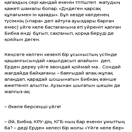
қағаздың әсері қандай екенін тәптіштеп жатудың
қажеті шамалы болар. «Дәндеген қарсақ
құлағымен ін қазады». Бұл кезде көлденең
түсімнің («пара» деп айтуға ауыздары барған
емес) үйге келе бастағанына еті үйреніп қалған
Бибка енді бұғып, сақтанып, қорқа беруді де
қояйын деген.
Кеңсеге келген кезекті бір ұсыныстың үстінде
қашанғысындай «ақылдасып алайын» деп,
Ерден дереу үйге звондай қоймай ма… Сондай
жағдайда байқағаны – баяғыдай алақ-жұлақ
алаңдап, қарадай шошынатын Бибкаң өзінше
өжеттеніп алыпты. Аузынан шығатын шешім де
жалғыз-ақ:
– Әкеле берсеңші үйге!
– Әй, Бибка, КРУ-дің, КГБ-ның бар екенін ұмыттың
ба? – деді Ерден келесі бір жолы «Үйге әкеле бер»