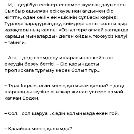
– Иә, – деді бұл естілер-естілмес жұмсақ дауыспен.
Сылбыр ашылған есік аузынан алдымен бір
жігіттің, одан кейін екіншісінің сұлбасы көрінді.
Түрлері қарадүрсіндеу, киімдері олпы-солпы қыр
қазақтарының қалпы. «Өзі үлгере алмай жатқанда
қарашы мыналарды» деген ойдың тежеусіз келуі
– табиғи.
– Аға, – деді сәлемдесу ишарасынан кейін әлгі
екеудің безеу беттісі. – Бір қарындасты
пропискаға тұрғызу керек болып тұр…
– Тұра берсін, оған менің қатысым қанша? – деді
шаршаңқы жүзіне әлі ызғар жинап үлгере алмай
қалған Ерден.
– Сол… сол шаруа… сіздің қолыңызда екен ғой.
– Қалайша менің қолымда?