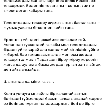
телевизорды жаңағы көрінбес билік иесінің өзі
тексермек. Ерденнің тосатыны – соның «иә» не
«жоқ» деген хабары ғана.
Теледидарды тексеру жұмысының бастал­ғаны –
жұмыс уақыты біткеннен кейін ғана.
Ерденнің үйіндегі қожабике есті адам ғой.
Аспаннан түскендей ғажабы мол теледидарды
бірден үйге қарай ала жөнелмей, сіңлісінің үйіне
жіберді. Бар тамашасын алдымен осы жерде
тексеріп алмақ. «Пара» деп біреу-міреу көрсетіп
жатса да, аулақта, басқа жерде тұрған затты айғақ
деп айта алмайды.
Шынында да, міне, қызық.
Қолға ұстауға ыңғайлы бір қалақтай заттың
бетіндегі түймелерді басып қалсаң, анадай жерде
өз бетінше тұрған теледидардың беті де бірге