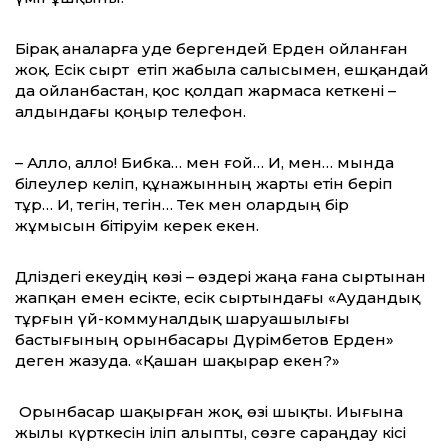
Бірақ аналарға уәде бергендей Ерден ойланған
жоқ. Есік сырт етіп жабыла салысымен, ешқандай
да ойланбастан, қос қолдап жармаса кеткені –
алдындағы қоңыр телефон.
– Алло, алло! Бибка… мен ғой… Иә, мен… мында
білеулер келіп, құнажынның жарты етін беріп
тұр… Иә, тегін, тегін… Тек мен олардың бір
жұмысын бітіруім керек екен.
Дәліздегі екеудің көзі – өздері жаңа ғана сыртынан
жапқан емен есікте, есік сыртындағы «Аудандық
тұрғын үй-коммуналдық шаруашылығы
бастығының орынбасары Дүрімбетов Ерден»
деген жазуда. «Қашан шақырар екен?»
Орынбасар шақырған жоқ, өзі шықты. Иығына
жылы күрткесін іліп алыпты, сөзге сараңдау кісі