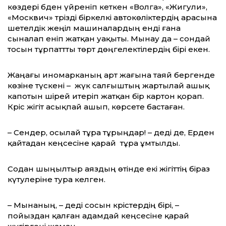
көздері әбден үйреніп кеткен «Волга», «Жигули»,
«Москвич» тәрізді біркелкі автокөліктердің арасына
шетелдік жеңіл машиналардың енді ғана
сыналап еніп жатқан уақыты. Мынау да – сондай
тосын тұрпаттты төрт дөңгелектілердің бірі екен.
Жаңағы иномарканың арт жағына таяй бергенде
көзіне түскені – жүк салғыштың жартылай ашық
капотын шірей итеріп жатқан бір картон қорап.
Кәріс жігіт асықпай ашып, көрсете бастаған.
– Сендер, осылай тұра тұрыңдар! – деді де, Ерден
қайтадан кеңсесіне қарай тұра ұмтылды.
Содан шыңылтыр аяздың өтінде екі жігіттің біраз
күтулеріне тура келген.
– Мынаның, – деді сосын кәрістердің бірі, –
пойыздан қалған адамдай кеңсесіне қарай