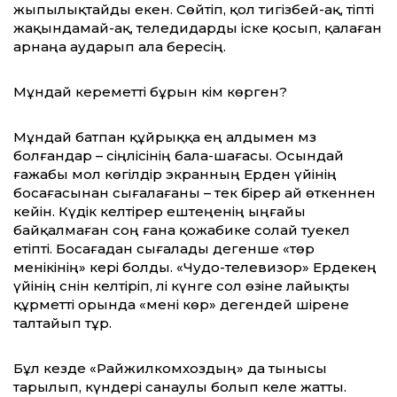
жыпылықтайды екен. Сөйтіп, қол тигізбей-ақ, тіпті
жақындамай-ақ, теледидарды іске қосып, қалаған
арнаңа аударып ала бересің.
Мұндай кереметті бұрын кім көрген?
Мұндай батпан құйрыққа ең алдымен мәз
болғандар – сіңлісінің бала-шағасы. Осындай
ғажабы мол көгілдір экранның Ерден үйінің
босағасынан сығалағаны – тек бірер ай өткеннен
кейін. Күдік келтірер ештеңенің ыңғайы
байқалмаған соң ғана қожабике солай тәуекел
етіпті. Босағадан сығалады дегенше «төр
менікінің» кері болды. «Чудо-телевизор» Ердекең
үйінің сәнін келтіріп, әлі күнге сол өзіне лайықты
құрметті орында «мені көр» дегендей шірене
талтайып тұр.
Бұл кезде «Райжилкомхоздың» да тынысы
тарылып, күндері санаулы болып келе жатты.