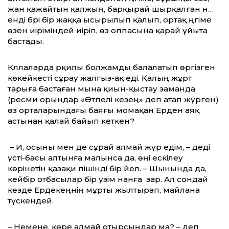
жан қажайтын қалжың, барқырай шырқалған ән…
енді бәрі бір жаққа ысырылып қалып, ортақ әңгіме
өзен иіріміндей иіріп, өз оппасына қарай ұйыта
бастады.
Кәллаларда әрқилы болжамды балалатып өргізген
көкейкесті сұрау жалғыз-ақ еді. Қалың жұрт
тарыға бастаған мына қиын-қыстау заманда
(ресми орындар «Өтпелі кезең» деп атап жүрген)
өз орталарындағы баяғы момақан Ерден аяқ
астынан қалай байып кеткен?
– Иә, осыны мен де сұрай алмай жүр едім, – деді
үсті-басы алтынға малынса да, өңі ескілеу
көрінетін қазақи пішінді бір әйел. – Шынында да,
кейбір отбасылар бір үзім нанға зар. Ал сондай
кезде Ердекеңнің мұрты жылтырап, майлана
түскендей.
– Немене, көре алмай отырсыңдар ма? – деп