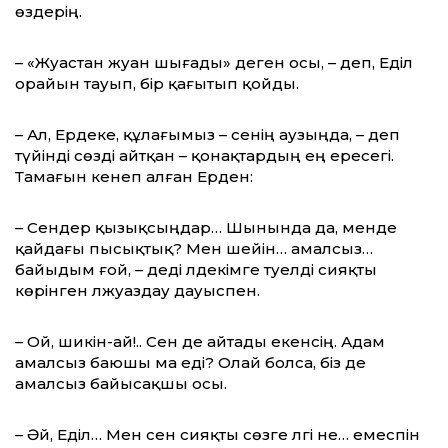
өздерің.
– «Жуастан жуан шығады» деген осы, – деп, Еділ
орайын тауып, бір қағытып қойды.
– Ал, Ердеке, құлағымыз – сенің аузыңда, – деп
түйінді сөзді айтқан – қонақтардың ең ересегі.
Тамағын кенеп алған Ерден:
– Сендер қызықсыңдар… Шынында да, менде
қайдағы пысықтық? Мен әшейін… амалсыз…
байыдым ғой, – деді әлдекімге тәуелді сияқты
көрінген әлжуаздау дауыспен.
– Ой, шикін-ай!.. Сен де айтады екенсің. Адам
амалсыз баюшы ма еді? Олай болса, біз де
амалсыз байысақшы осы.
– Әй, Еділ… Мен сен сияқты сөзге әлгі не… емеспін