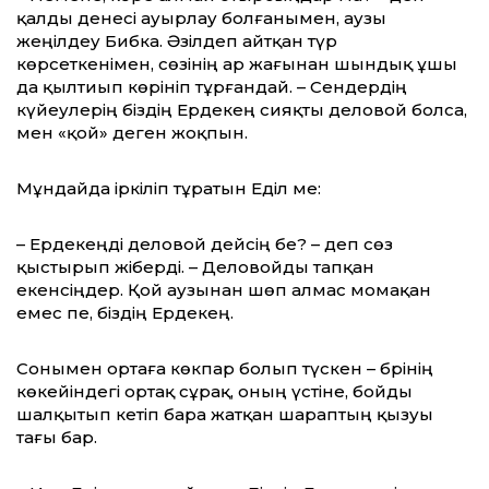
қалды денесі ауырлау болғанымен, аузы
жеңілдеу Бибка. Әзілдеп айтқан түр
көрсеткенімен, сөзінің ар жағынан шындық ұшы
да қылтиып көрініп тұрғандай. – Сендердің
күйеулерің біздің Ердекең сияқты деловой болса,
мен «қой» деген жоқпын.
Мұндайда іркіліп тұратын Еділ ме:
– Ердекеңді деловой дейсің бе? – деп сөз
қыстырып жіберді. – Деловойды тапқан
екенсіңдер. Қой аузынан шөп алмас момақан
емес пе, біздің Ердекең.
Сонымен ортаға көкпар болып түскен – бәрінің
көкейіндегі ортақ сұрақ, оның үстіне, бойды
шалқытып әкетіп бара жатқан шараптың қызуы
тағы бар.