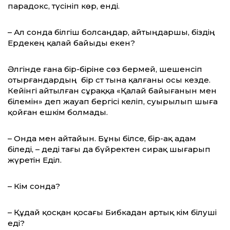
парадокс, түсініп көр, енді.
– Ал сонда білгіш болсаңдар, айтыңдаршы, біздің
Ердекең қалай байыды екен?
Әлгінде ғана бір-біріне сөз бермей, шешенсіп
отырғандардың бір сәт тына қалғаны осы кезде.
Кейінгі айтылған сұраққа «Қалай байығанын мен
білемін» деп жауап бергісі келіп, суырылып шыға
қойған ешкім болмады.
– Онда мен айтайын. Бұны білсе, бір-ақ адам
біледі, – деді тағы да бүйректен сирақ шығарып
жүретін Еділ.
– Кім сонда?
– Құдай қосқан қосағы Бибкадан артық кім білуші
еді?