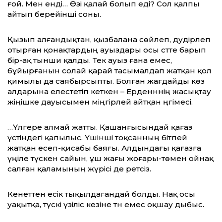
ғой. Мен енді… Өзі қалай болып еді? Сол қалпы
айтып берейінші соны.
Қызып алғандықтан, қызбалана сөйлеп, дәудірлеп
отырған қонақтардың ауыздары осы сәтте барып
бір-ақ тынши қалды. Тек ауыз ғана емес,
бұйырғанын солай қарай тасымалдап жатқан қол
қимылы да саябырсыпты. Болған жағдайды көз
алдарына елестетіп әкеткен – Ерденннің жасықтау
жіңішке дауысымен міңгірлей айтқан әңгімесі.
…Үлгере алмай жатты. Қашанғысындай қағаз
үстіндегі қапылыс. Үшінші тоқсанның бітпей
жатқан есеп-қисабы баяғы. Алдындағы қағазға
үңіле түскен сайын, ұш жағы жоғары-төмен ойнақ
салған қаламының жүрісі де ретсіз.
Кенеттен есік тықылдағандай болды. Нақ осы
уақытқа, түскі үзіліс кезіне тән емес оқшау дыбыс.