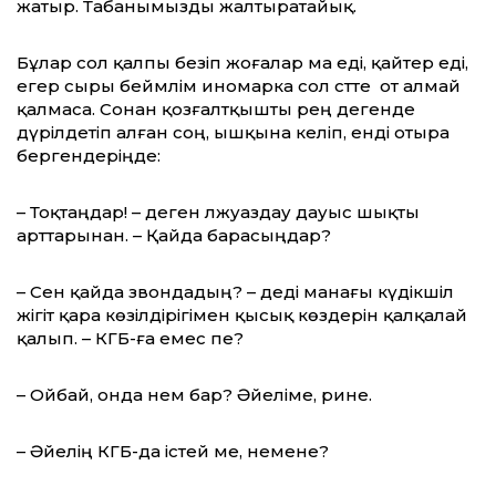
жатыр. Табанымызды жалтыратайық.
Бұлар сол қалпы безіп жоғалар ма еді, қайтер еді,
егер сыры беймәлім иномарка сол сәтте от алмай
қалмаса. Сонан қозғалтқышты әрең дегенде
дүрілдетіп алған соң, ышқына келіп, енді отыра
бергендеріңде:
– Тоқтаңдар! – деген әлжуаздау дауыс шықты
арттарынан. – Қайда барасыңдар?
– Сен қайда звондадың? – деді манағы күдік­шіл
жігіт қара көзілдірігімен қысық көздерін қалқалай
қалып. – КГБ-ға емес пе?
– Ойбай, онда нем бар? Әйеліме, әрине.
– Әйелің КГБ-да істей ме, немене?