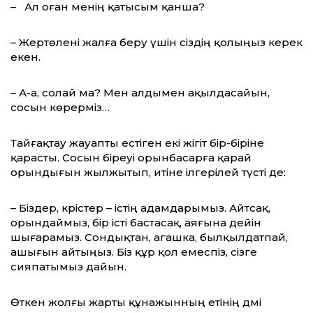
– Ал оған менің қатысым қанша?
– Жертөлені жалға беру үшін сіздің қолыңыз керек
екен.
– А-а, солай ма? Мен алдымен ақылда­сайын,
сосын көрерміз…
Тайғақтау жауапты естіген екі жігіт бір-біріне
қарасты. Сосын біреуі орынбасарға қарай
орындығын жылжытып, итіне ілгерілей түсті де:
– Біздер, кәрістер – істің адамдарымыз. Айтсақ,
орындаймыз, бір істі бастасақ, аяғына дейін
шығарамыз. Сондықтан, агашка, былқылдатпай,
ашығын айтыңыз. Біз құр қол емеспіз, сізге
сияпатымыз дайын.
Өткен жолғы жарты құнажынның етінің дәмі