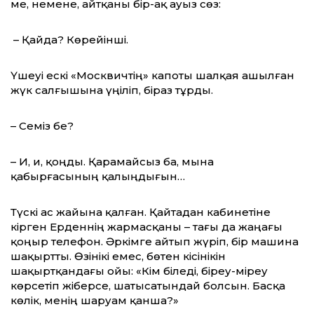
ме, немене, айтқаны бір-ақ ауыз сөз:
– Қайда? Көрейінші.
Үшеуі ескі «Москвичтің» капоты шалқая ашылған
жүк салғышына үңіліп, біраз тұрды.
– Семіз бе?
– Иә, иә, қоңды. Қарамайсыз ба, мына
қабырғасының қалыңдығын…
Түскі ас жайына қалған. Қайтадан кабине­тіне
кірген Ерденнің жармасқаны – тағы да жаңағы
қоңыр телефон. Әркімге айтып жүріп, бір машина
шақыртты. Өзінікі емес, бөтен кісінікін
шақыртқандағы ойы: «Кім біледі, біреу-міреу
көрсетіп жіберсе, шатысатындай болсын. Басқа
көлік, менің шаруам қанша?»