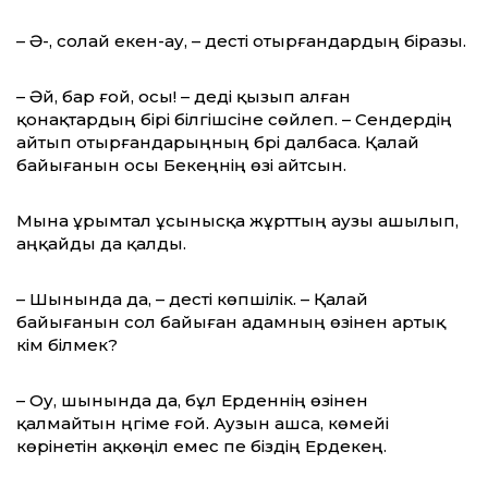
– Ә-ә, солай екен-ау, – десті отырғандардың біразы.
– Әй, бар ғой, осы! – деді қызып алған
қонақтардың бірі білгішсіне сөйлеп. – Сендердің
айтып отырғандарыңның бәрі далбаса. Қалай
байығанын осы Бекеңнің өзі айтсын.
Мына ұрымтал ұсынысқа жұрттың аузы ашылып,
аңқайды да қалды.
– Шынында да, – десті көпшілік. – Қалай
байығанын сол байыған адамның өзінен артық
кім білмек?
– Оу, шынында да, бұл Ерденнің өзінен
қалмайтын әңгіме ғой. Аузын ашса, көмейі
көрінетін ақкөңіл емес пе біздің Ердекең.