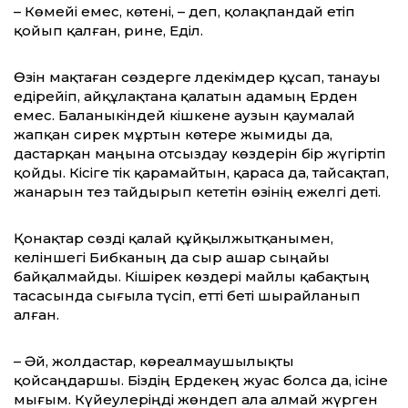
– Көмейі емес, көтені, – деп, қолақпандай етіп
қойып қалған, әрине, Еділ.
Өзін мақтаған сөздерге әлдекімдер құсап, танауы
едірейіп, айқұлақтана қалатын адамың Ерден
емес. Баланыкіндей кішкене аузын қаумалай
жапқан сирек мұртын көтере жымиды да,
дастарқан маңына отсыздау көздерін бір жүгіртіп
қойды. Кісіге тік қарамайтын, қараса да, тайсақтап,
жанарын тез тайдырып әкететін өзінің ежелгі әдеті.
Қонақтар сөзді қалай құйқылжытқанымен,
келіншегі Бибканың да сыр ашар сыңайы
байқалмайды. Кішірек көздері майлы қабақтың
тасасында сығыла түсіп, етті беті шырайланып
алған.
– Әй, жолдастар, көреалмаушылықты
қойсаңдаршы. Біздің Ердекең жуас болса да, ісіне
мығым. Күйеулеріңді жөндеп ала алмай жүрген