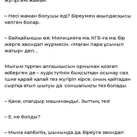
жүгіргені жаман.
– Несі жаман болушы еді? Біреумен ақылдасқысы
келген болар.
– Байқайықшы өзі. Милицияға ма, КГБ-ға ма, бір
жерге звондап жүрмесін. «Маған пара ұсынып
жатыр» деп…
Мығым тұрған алғашқысын орнынан қозғап
жіберген де – күдік түтінін бықсытқан осынау сөз.
Ішке қарай қалай тез жүгіріп кірсе, оның қайтадан
сыртқа атып шығуы да соншалықты тез болады.
– Қане, оталдыр машинаңды!.. Зыттық, тез!
– Е, не болды?
– Мына калбитің, шынында да, біреуге звондап