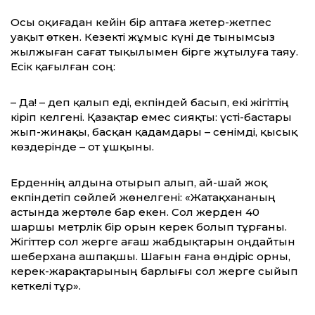
Осы оқиғадан кейін бір аптаға жетер-жетпес
уақыт өткен. Кезекті жұмыс күні де тынымсыз
жылжыған сағат тықылымен бірге жұтылуға таяу.
Есік қағылған соң:
– Да! – деп қалып еді, екпіндей басып, екі жігіттің
кіріп келгені. Қазақтар емес сияқты: үсті-бастары
жып-жинақы, басқан қадамдары – сенімді, қысық
көздерінде – от ұшқыны.
Ерденнің алдына отырып алып, ай-шай жоқ
екпіндетіп сөйлей жөнелгені: «Жатақхананың
астында жертөле бар екен. Сол жерден 40
шаршы метрлік бір орын керек болып тұрғаны.
Жігіттер сол жерге ағаш жабдықтарын оңдайтын
шеберхана ашпақшы. Шағын ғана өндіріс орны,
керек-жарақтарының барлығы сол жерге сыйып
кеткелі тұр».