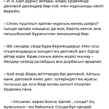
– Иә, иә, Еділ дұрыс айтады. Біздің Ердекеңді
деловой десеңдер бар ғой, мен мұрнымды кесіп
берейін.
– Сенің пұштиып қалған мұрның кімнің шікірәсі?
Ішінде қатқан маңқасы да жоқ. Бергің келсе, ана
талшыбықтай бұратылған жеңешемді бер.
– Әй, сендер, сөзді бұра бермеңдерші. Мен осы
отырғандардың ішіндегі ең деловой деп Еділді
айтар едім. Бірақ соның өзінің жүрісі мынау –
әйелдер секілді қытайдың ала дорбасын арқалап.
– Қой енді, біздің жігіттердің бәрі деловой. Айтшы,
қане, деловой емес деп. Іштеріндегі ең жуасы,
тынышы да, осы бізді қонақ қылып отырған
Ердекең ғана.
– Мәссаған, керек болса. Қалай, ә, сонда? Ең
жуасымыз – ең байымыз. Сонда бұл қандай