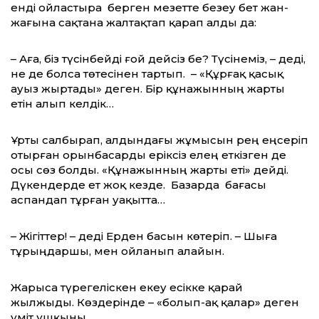
енді ойластыра берген мезетте безеу бет жан-
жағына сақтана жалтақтап қарап алды да:
– Аға, біз түсінбейді ғой дейсіз бе? Түсінеміз, – деді,
не де болса төтесінен тартып. – «Құрғақ қасық
ауыз жыртады» деген. Бір құнажынның жарты
етін алып келдік…
Ұрты салбырап, алдындағы жұмысын әрең еңсеріп
отырған орынбасарды еріксіз елең еткізген де
осы сөз болды. «Құнажынның жарты еті» дейді.
Дүкендерде ет жоқ кезде. Базарда бағасы
аспандап тұрған уақытта…
– Жігіттер! – деді Ерден басын көтеріп. – Шыға
тұрыңдаршы, мен ойланып алайын.
Жарыса түрегеліскен екеу есікке қарай
жылжыды. Көздерінде – «болып-ақ қалар» деген
үміт ұшқыны.