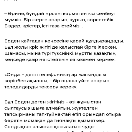
– Әрине, бұндай нәрсені көрмеген кісі сенбеуі
мүмкін. Бір жерге апарып, құрып, көрсетейік.
Біздер, кәрістер, істі таза істейміз…
Ерден қайтадан кеңсесіне қарай құлдыраң­дады.
Бұл жолы кәріс жігіті де қалыспай бірге ілескен.
Шамасы, мына түрі түксиіңкі, мұртты қазақтың
кеңседе қазір не істейтінін өз көзімен көрмек.
«Онда, – депті телефонның ар жағындағы
көрінбес ақылшы, – бір оңаша үйге апарып,
теледидарды тексеру керек».
Бұл Ерден деген жігітіңіз – өзі жұмыстан
сылтаусыз шыға алмайтын, жүктелген
тапсырманы тап-тұйнақтай етіп орындап отыра
беретін момақан да тиянақты қызметкер.
Сондықтан алыстан қосылатын чудо-