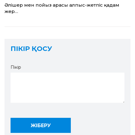
Әлішер мен пойыз арасы алпыс-жетпіс қадам
жер…
ПІКІР ҚОСУ
Пікір