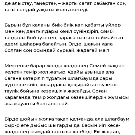
де алыстау, таңертең – жарты сағат, сабақтан соң
тағы сондай уақыты жолға кетеді.
Бұрын бұл қаланы биік-биік көп қабатты үйлер
мен кең даңғылдары көңіл сүйіндіріп, сәмбі
талдары бой түзеген, қарасаңыз көз тоймайтын
әдемі шаһарға балайтын. Әлде, шағын қала
болған соң осындай сұрқай, жадағай ма?!
Мектепке барар жолда көлденең Семей жақтан
келетін темір жол жатыр. Ұдайы ұзынша ала
бағана көтеріліп тұратын шлагбаумда сары
күртеше киіп, кокардасы қоқырайған күзетші
тәулік бойына кезекшілік жасайды. Соған
қарағанда, темір жолдағы кезекшілердің жұмысы
аса жауапты болғаны ғой.
Бірде шойын жолға тақап қалғанда, ала шлагбаум
сыр-р ете дыбыс шығарды да, басын иіп кесе-
көлденең сымдай тартыла көлбеді. Екі жақтан,