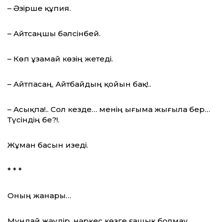
– Әзірше құпия.
– Айтсаңшы бәлсінбей.
– Көп ұзамай көзің жетеді.
– Айтпасаң, Айтбайдың қойын бақ!..
– Асықпа!.. Сол кезде… менің ығыма жығыла бер…
Түсіндің бе?!.
Жұман басын изеді.
* * *
Оның жанары…
Мұндай жәудір, нәркес көзге ғашық болмау