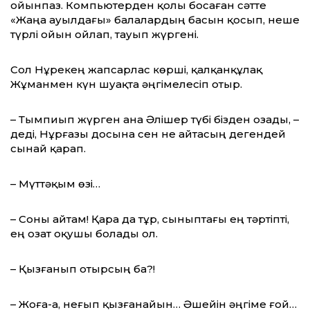
ойынпаз. Компьютерден қолы босаған сәтте
«Жаңа ауылдағы» балалардың басын қосып, неше
түрлі ойын ойлап, тауып жүргені.
Сол Нұрекең жапсарлас көрші, қалқанқұлақ
Жұманмен күн шуақта әңгімелесіп отыр.
– Тымпиып жүрген ана Әлішер түбі бізден озады, –
деді, Нұрғазы досына сен не айтасың дегендей
сынай қарап.
– Мүттәқым өзі…
– Соны айтам! Қара да тұр, сыныптағы ең тәртіпті,
ең озат оқушы болады ол.
– Қызғанып отырсың ба?!
– Жоға-а, неғып қызғанайын… Әшейін әңгіме ғой…