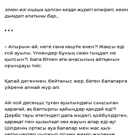
зімен-өзі оңаша қалған кезде жүрегі елжіреп, көзін
дымдап алатыны бар…
* * *
– Апырым-ай, неге ғана көштік екен?! Жақсы еді
ғой ауылы. Үлкендер бұның сөзін тыңдап не
қылсын?!. Бала біткен ата-анасының айтқанын
орындауы тиіс.
Қалай дегенмен, бейтаныс жер, бөтен балаларға
үйрене алмай жүр әлі.
Ай-хой десеңші, туған ауылындағы сыңсыған
қарағай, ақ балтырлы қайыңдар қандай еді?!
Дербіс тауы етегіндегі дала жидегі, қойбүлдірген,
қарақат пен қызылқат көз жауын алар еді-ау!
Шілденің ортасы ауа балалар мен жас қыз-
келіншектер уылжып піскен жеміс-жидекке