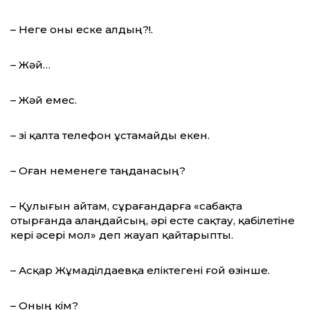
– Неге оны еске алдың?!.
– Жәй…
– Жәй емес.
– Өзі қалта телефон ұстамайды екен.
– Оған неменеге таңданасың?
– Қулығын айтам, сұрағандарға «сабақта
отырғанда алаңдайсың, әрі есте сақтау, қабілетіне
кері әсері мол» деп жауап қайтарыпты.
– Асқар Жұмаділдаевқа еліктегені ғой өзінше.
– Оның кім?