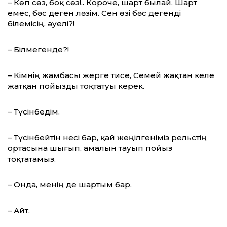
– Көп сөз, боқ сөз!.. Короче, шарт былай. Шарт
емес, бәс деген ләзім. Сен өзі бәс дегенді
білемісің, әуелі?!
– Білмегенде?!
– Кімнің жамбасы жерге тисе, Семей жақтан келе
жатқан пойызды тоқтатуы керек.
– Түсінбедім.
– Түсінбейтін несі бар, қай жеңілгеніміз рельстің
ортасына шығып, амалын тауып пойыз
тоқтатамыз.
– Онда, менің де шартым бар.
– Айт.