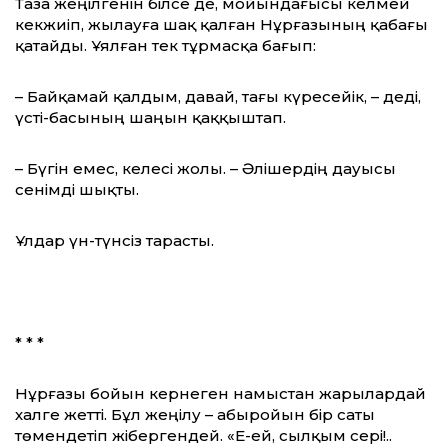
Таза жеңілгенін білсе де, мойындағысы келмей
кекжиіп, жылауға шақ қалған Нұрғазының қабағы
қатайды. Ұялған тек тұрмасқа бағып:
– Байқамай қалдым, давай, тағы күресейік, – деді,
үсті-басының шаңын қаққыштап.
– Бүгін емес, келесі жолы. – Әлішердің дауысы
сенімді шықты.
Ұлдар үн-түнсіз тарасты.
* * *
Нұрғазы бойын кернеген намыстан жарылардай
халге жетті. Бұл жеңілу – абыройын бір саты
төмендетіп жібергендей. «Е-ей, сылқым сері!..