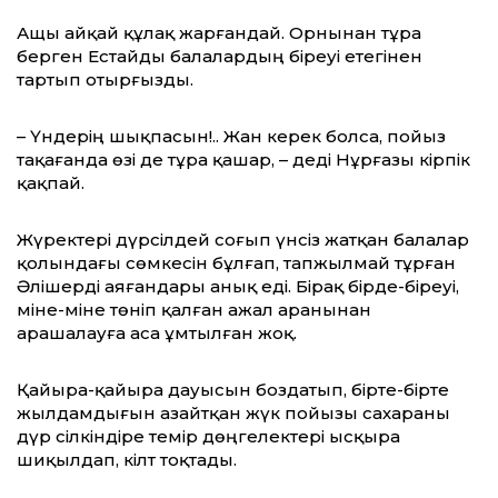
Ащы айқай құлақ жарғандай. Орнынан тұра
берген Естайды балалардың біреуі етегінен
тартып отырғызды.
– Үндерің шықпасын!.. Жан керек болса, пойыз
тақағанда өзі де тұра қашар, – деді Нұрғазы кірпік
қақпай.
Жүректері дүрсілдей соғып үнсіз жатқан балалар
қолындағы сөмкесін бұлғап, тапжылмай тұрған
Әлішерді аяғандары анық еді. Бірақ бірде-біреуі,
міне-міне төніп қалған ажал аранынан
арашалауға аса ұмтылған жоқ.
Қайыра-қайыра дауысын боздатып, бірте-бірте
жылдамдығын азайтқан жүк пойызы сахараны
дүр сілкіндіре темір дөңгелектері ысқыра
шиқылдап, кілт тоқтады.