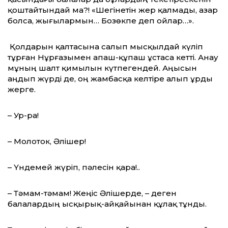
қоштайтындай ма?! «Шегінетін жер қалмады, азар
болса, жығылармын… Бозөкпе деп ойлар…».
Қолдарын қалтасына салып мысқылдай күліп
тұрған Нұрғазымен апаш-құпаш ұстаса кетті. Анау
мұның шалт қимылын күтпегендей. Аңысын
аңдып жүрді де, оң жамбасқа келтіре алып ұрды
жерге.
– Ур-ра!
– Молоток, Әлішер!
– Үндемей жүріп, пәлесін қара!..
– Тәмам-тәмам! Жеңіс Әлішерде, – деген
балалардың ысқырық-айқайынан құлақ тұнды.