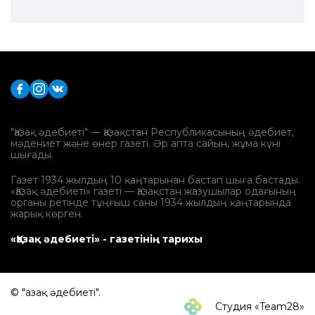
"Қазақ әдебиеті" — Қазақстан Республикасының әдебиет,
мәдениет және өнер газеті. Әр апта сайын, жұма күні
шығады.
Газет 1934 жылдың 10 қаңтарынан бастап шыға бастады.
«Қазақ әдебиеті» газеті — Қазақстан жазушылар одағының
органы ретінде тұңғыш саны 1934 жылдың қаңтарында
жарық көрген.
«Қазақ әдебиеті» - газетінің тарихы
© "Қазақ әдебиеті".
Студия «Team28»