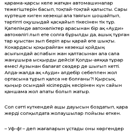
қарама-қарсы келе жатқан автомашиналар
тежегіштерін басып, тоқтай-тоқтай қалысты. Сары
күртеше киген кезекші ала таяғын шошайтып,
тәртіпті оқушыдай қасқайып тікесінен тік тұр.
Қапелімде автокөліктер арасынан бір ақ «Ауди»
автокөлігі лып ете солға бұрылды да, ашық тұрған
тар қуыстан зып беріп ары қарай өте шықты.
Кокардасы қоқырайған кезекші қойдың
асығындай аспабын жан қалтасынан ала сала
жанұшыра ысқырды дейсіз! Қолды-аяққа тұрар
емес! Аузынан балағат сөздер де шығып кетті.
Алда-жалда ақ «Ауди» әлдебір себеппен жол
ортасына тұрып қалса не болғаны?! Қырсық,
қыңыр осындай кісілердің кесірінен күн сайын
қаншама жол апаты болып жатыр.
Сол сәтті күткендей ащы дауысын боздатып, қара
жерді солқылдата жолаушылар пойызы өткен.
– Уф-ф! – деп жағаларын ұстады оны көргендер