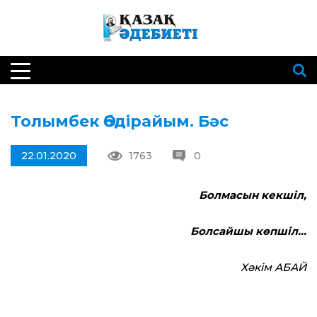
Толымбек Әбдірайым. Бәс
22.01.2020
1763
0
Болмасын кекшіл,
Болсайшы көпшіл…
Хәкім АБАЙ