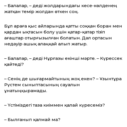
– Балалар, – деді жолдарындағы кесе-көлденең
жатқан темір жолдан өткен соң.
Бұл араға қыс айларында қатты соққан боран мен
қардан ықтасын болу үшін қатар-қатар тізіп
ағаштар отырғызылған болатын. Дәл ортасын
недәуір ашық алаңқай алып жатыр.
– Балалар, – деді Нұрғазы екінші мәрте. – Күрессек
қайтеді?
– Сенің де шығармайтының жоқ екен? – Ұзынтұра
Рүстем сыныптасының сауалын
ұнатыңқырамады.
– Үстіміздегі таза киіммен қалай күресеміз?
– Былғанып қалмай ма?