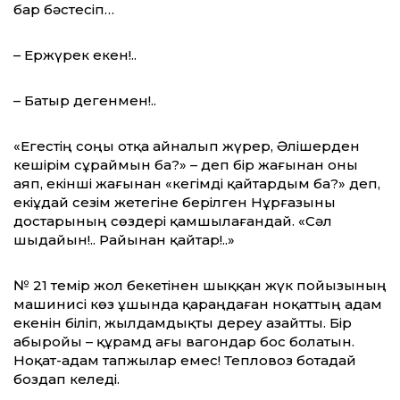
бар бәстесіп…
– Ержүрек екен!..
– Батыр дегенмен!..
«Егестің соңы отқа айналып жүрер, Әлішерден
кешірім сұраймын ба?» – деп бір жағынан оны
аяп, екінші жағынан «кегімді қайтардым ба?» деп,
екіұдай сезім жетегіне берілген Нұрғазыны
достарының сөздері қамшылағандай. «Сәл
шыдайын!.. Райынан қайтар!..»
№ 21 темір жол бекетінен шыққан жүк пойызының
машинисі көз ұшында қараңдаған ноқаттың адам
екенін біліп, жылдамдықты дереу азайтты. Бір
абыройы – құрамд ағы вагондар бос болатын.
Ноқат-адам тапжылар емес! Тепловоз ботадай
боздап келеді.