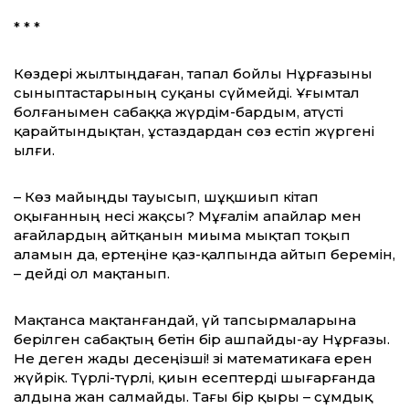
* * *
Көздері жылтыңдаған, тапал бойлы Нұрғазыны
сыныптастарының суқаны сүймейді. Ұғымтал
болғанымен сабаққа жүрдім-бардым, атүсті
қарайтындықтан, ұстаздардан сөз естіп жүргені
ылғи.
– Көз майыңды тауысып, шұқшиып кітап
оқығанның несі жақсы? Мұғалім апайлар мен
ағайлардың айтқанын миыма мықтап тоқып
аламын да, ертеңіне қаз-қалпында айтып беремін,
– дейді ол мақтанып.
Мақтанса мақтанғандай, үй тапсырмаларына
берілген сабақтың бетін бір ашпайды-ау Нұрғазы.
Не деген жады десеңізші! Өзі математикаға ерен
жүйрік. Түрлі-түрлі, қиын есептерді шығарғанда
алдына жан салмайды. Тағы бір қыры – сұмдық