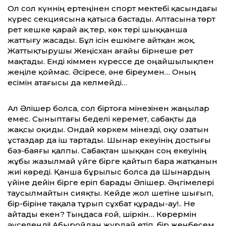
Ол сол күннің ертеңінен спорт мектебі қасындағы
күрес секциясына қатыса бастады. Аптасына төрт
рет кешке қарай ақ тер, көк тері шыққанша
жаттығу жасады. Бұл ісін ешкімге айтқан жоқ.
Жаттықтырушы Жеңісхан ағайы бірнеше рет
мақтады. Енді кіммен күрессе де оңайшылықпен
жеңіле қоймас. Әсіресе, әне біреумен… Оның
есімін атағысы да келмейді…
Ал Әлішер болса, сол біртоға мінезінен жаңылар
емес. Сыныптағы беделі керемет, сабақты да
жақсы оқиды. Ондай көркем мінезді, оқу озатын
ұстаздар да іш тартады. Шынар екеуінің достығы
бәз-баяғы қалпы. Сабақтан шыққан соң екеуінің
жұбы жазылмай үйге бірге қайтып бара жатқанын
жиі көреді. Қанша бұрылыс болса да Шынардың
үйіне дейін бірге еріп барады Әлішер. Әңгімелері
таусылмайтын сияқты. Кейде жол шетіне шығып,
бір-біріне тақала тұрып сұхбат құрады-ау!.. Не
айтады екен? Тыңдаса ғой, шіркін… Көрермін
әуселеңді! Абыройдан жұрдай етіп, бір жеңбесем,