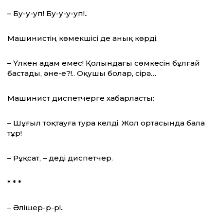
– Бу-у-уп! Бу-у-у-уп!..
Машинистің көмекшісі де анық көрді.
– Үлкен адам емес! Қолындағы сөмкесін бұлғай
бастады, әне-е?!.. Оқушы болар, сірә…
Машинист диспетчерге хабарласты:
– Шұғыл тоқтауға тура келді. Жол ортасында бала
тұр!
– Рұқсат, – деді диспетчер.
* * *
– Әлішер-р-р!..