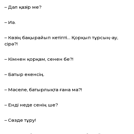
– Дәл қазір ме?
– Иә.
– Көзің бақырайып кетіпті… Қорқып тұрсың-ау,
сірә?!
– Кімнен қорқам, сенен бе?!
– Батыр екенсің.
– Мәселе, батырлықта ғана ма?!
– Енді неде сенің ше?
– Сөзде тұру!