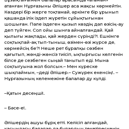
атанған Нұрғазыны Әлішер аса жақсы көрмейтін.
Көздері бір жерге тоқтамай, әркімге бір ұрынып
қашанда ілік іздеп жүретін сұйықтығынан
шошыған. Пәле іздеген қызыл көздің дәл өзісің-ау
деп түйген. Сол ойы шынға айналғандай. Қай
қылығы жақпады, қай жерден сүрінді?!. Ешкімге
соқтықпай-ақ тып-тыныш, өзімен-өзі жүрсе де,
көрмейсің бе?! Неше рет бұралқы сөзбен
қағытып, жөнді-жөнсіз тиісіп, ықтырғысы келгенін
білсе де сезбеген сыңай танытып еді. Мына
соқтығуына жол болсын.– Мен күреске
шықпаймын, –деді Әлішер.– Сужүрек екенсің!.. –
Нұрғазының келемежіне балалар ду күлді.
–Қатын десеңші!..
– Бәсе-е!..
Әлішердің ашуы бұрқ етті. Келісіп алғандай,
қасындағы балалар да бұлардың текетірескенін