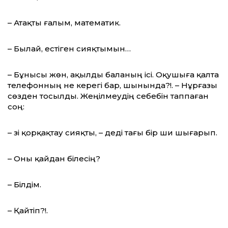
– Атақты ғалым, математик.
– Былай, естіген сияқтымын…
– Бұнысы жөн, ақылды баланың ісі. Оқушыға қалта
телефонның не керегі бар, шынында?!. – Нұрғазы
сөзден тосылды. Жеңілмеудің себебін таппаған
соң:
– Өзі қорқақтау сияқты, – деді тағы бір ши шығарып.
– Оны қайдан білесің?
– Білдім.
– Қайтіп?!.