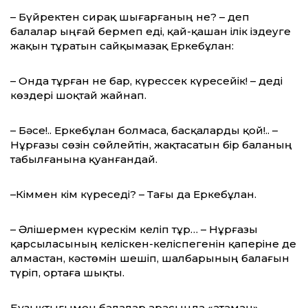
– Бүйректен сирақ шығарғаның не? – деп
балалар ыңғай бермеп еді, қай-қашан ілік іздеуге
жақын тұратын сайқымазақ Еркебұлан:
– Онда тұрған не бар, күрессек күресейік! – деді
көздері шоқтай жайнап.
– Бәсе!.. Еркебұлан болмаса, басқа­ларды қой!.. –
Нұрғазы сөзін сөй­лейтін, жақтасатын бір баланың
табыл­ғанына қуанғандай.
–Кіммен кім күреседі? – Тағы да Еркебұлан.
– Әлішермен күрескім келіп тұр… – Нұрғазы
қарсыласының келіскен-келіспегенін қаперіне де
алмастан, кәс­төмін шешіп, шалбарының балағын
түріп, ортаға шықты.
Бұзықтығымен балалар арасында «атаман»