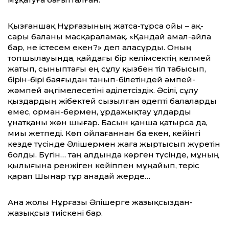
Қызғаншақ Нұрғазының жатса-тұрса ойы – ақ-
сары баланы масқараламақ. «Қандай амал-айла
бар, не істесем екен?» деп аласұрды. Оның
топшылауында, қайдағы бір келімсектің келмей
жатып, сыныптағы ең сұлу қызбен тіл табысып,
бірін-бірі баяғыдан танып-білетіндей әмпей-
жәмпей әңгімелесетіні әділетсіздік. Әсілі, сұлу
қыздардың жібектей сызылған әдепті балаларды
емес, орман-бермен, ұрдажықтау ұлдарды
ұнатқаны жөн шығар. Басын қанша қатырса да,
миы жетпеді. Көп ойлағаннан ба екен, кейінгі
кезде түсінде Әлішермен жаға жыртысып жүретін
болды. Бүгін… таң алдында көрген түсінде, мұның
қылығына ренжіген кейіппен мұңайып, теріс
қарап Шынар тұр анадай жерде…
Ана жолы Нұрғазы Әлішерге жазық­сыздан-
жазықсыз тиіскені бар.