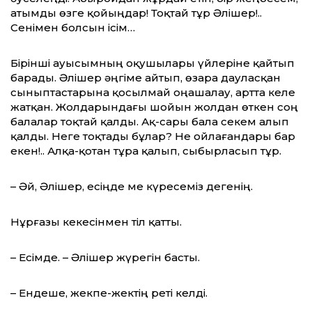
атымды өзге қойыңдар! Тоқтай тұр Әлішер!..
Сенімен болсын ісім…
Бірінші ауысымның оқушылары үйлеріне қайтып
барады. Әлішер әңгіме айтып, өзара дауласқан
сыныптастарына қосылмай оңашалау, артта келе
жатқан. Жолдарындағы шойын жолдан өткен соң
балалар тоқтай қалды. Ақ-сары бала секем алып
қалды. Неге тоқтады бұлар? Не ойлағандары бар
екен!.. Алқа-қотан тұра қалып, сыбырласып тұр.
– Әй, Әлішер, есіңде ме күресеміз дегенің.
Нұрғазы кекесінмен тіл қатты.
– Есімде. – Әлішер жүрегін басты.
– Ендеше, жекпе-жектің реті келді.