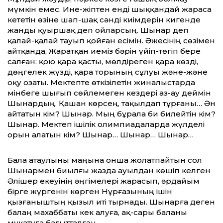
мүмкін емес. Ине-жіптен енді шыққандай жараса
кететін өзіне шап-шақ сәнді киімдерін кигенде
жанды қуыршақ деп ойларсың. Шынар деп
қалай-қалай тауып қойған есімін. Әжесінің сөзімен
айтқанда, Жаратқан иеміз бәрін үйіп-төгіп бере
салған: қою қара қасты, мөлдіреген қара көзді,
дөңгелек жүзді, қара торының сұлуы және-және
оқу озаты. Мектепте өткізілетін жиналыстарда
мінбеге шығып сөйлемеген кездері аз-ау деймін
Шынардың. Қашан көрсең, тақылдап тұрғаны… Ән
айтатын кім? Шынар. Мың бұрала би билейтін кім?
Шынар. Мектеп ішілік олимпиадаларда жүлделі
орын алатын кім? Шынар… Шынар… Шынар…
Бала атаулыны маңына онша жолатпайтын сол
Шынармен биылғы жазда ауылдан көшіп келген
Әлішер екеуінің әңгімелері жарасып, әрдайым
бірге жүргенін көрген Нұрғазының ішін
қызғаныштың қызыл иті тырнады. Шынарға деген
балаң махаббаты кек алуға, ақ-сары баланы
мұқатуға бағытталған.