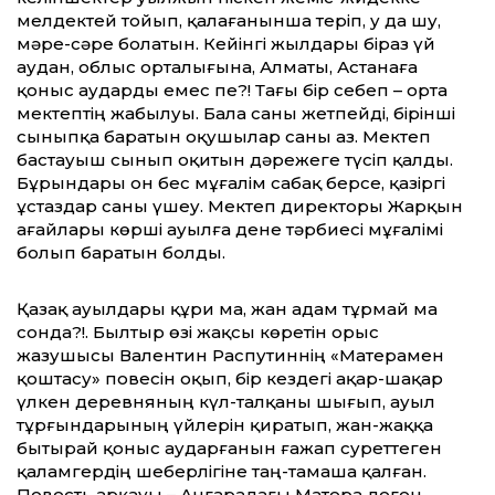
мелдектей тойып, қалағанынша теріп, у да шу,
мәре-сәре болатын. Кейінгі жылдары біраз үй
аудан, облыс орталығына, Алматы, Астанаға
қоныс аударды емес пе?! Тағы бір себеп – орта
мектептің жабылуы. Бала саны жетпейді, бірінші
сыныпқа баратын оқушылар саны аз. Мектеп
бастауыш сынып оқитын дәрежеге түсіп қалды.
Бұрындары он бес мұғалім сабақ берсе, қазіргі
ұстаздар саны үшеу. Мектеп директоры Жарқын
ағайлары көрші ауылға дене тәрбиесі мұғалімі
болып баратын болды.
Қазақ ауылдары құри ма, жан адам тұрмай ма
сонда?!. Былтыр өзі жақсы көретін орыс
жазушысы Валентин Распутиннің «Матерамен
қоштасу» повесін оқып, бір кездегі ақар-шақар
үлкен деревняның күл-талқаны шығып, ауыл
тұрғындарының үйлерін қиратып, жан-жаққа
бытырай қоныс аударғанын ғажап суреттеген
қаламгердің шеберлігіне таң-тамаша қалған.
Повесть арқауы – Ангарадағы Матера деген