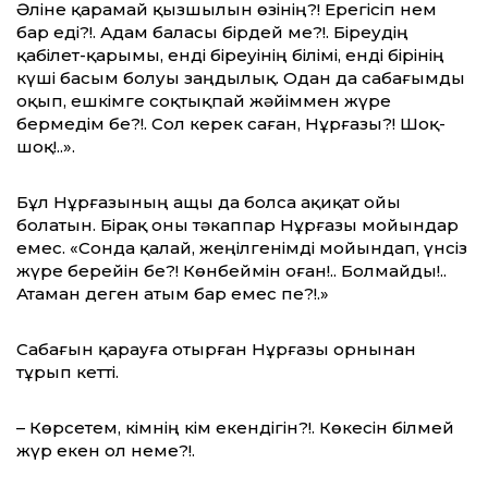
Әліне қарамай қызшылын өзінің?! Ерегісіп нем
бар еді?!. Адам баласы бірдей ме?!. Біреудің
қабілет-қарымы, енді біреуінің білімі, енді бірінің
күші басым болуы заңдылық. Одан да сабағымды
оқып, ешкімге соқтықпай жәйіммен жүре
бермедім бе?!. Сол керек саған, Нұрғазы?! Шоқ-
шоқ!..».
Бұл Нұрғазының ащы да болса ақиқат ойы
болатын. Бірақ оны тәкаппар Нұрғазы мойындар
емес. «Сонда қалай, жеңілгенімді мойындап, үнсіз
жүре берейін бе?! Көнбеймін оған!.. Болмайды!..
Атаман деген атым бар емес пе?!.»
Сабағын қарауға отырған Нұрғазы орнынан
тұрып кетті.
– Көрсетем, кімнің кім екендігін?!. Көкесін білмей
жүр екен ол неме?!.