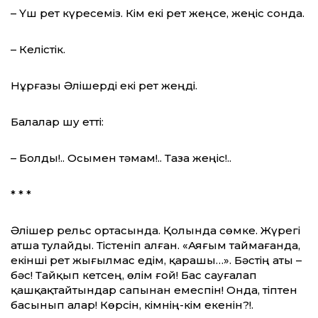
– Үш рет күресеміз. Кім екі рет жеңсе, жеңіс сонда.
– Келістік.
Нұрғазы Әлішерді екі рет жеңді.
Балалар шу етті:
– Болды!.. Осымен тәмам!.. Таза жеңіс!..
* * *
Әлішер рельс ортасында. Қолында сөмке. Жүрегі
атша тулайды. Тістеніп алған. «Аяғым таймағанда,
екінші рет жығылмас едім, қарашы…». Бәстің аты –
бәс! Тайқып кетсең, өлім ғой! Бас сауғалап
қашқақтайтындар сапынан емеспін! Онда, тіптен
басынып алар! Көрсін, кімнің-кім екенін?!.