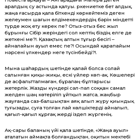
аралдың су астында қалуы. Өркениетке бет алдық,
жаңа ғасырда қала біткенді көркейтеміз деген
желеумен шағын елдімекендердің бәрін міндетті
түрде жоқ ету керек пе? Отыз-отыз бес жыл
бұрынғы Сібір жеріндегі сол кептің біздің елге де
жеткені ме?!. Қазақтың алтын тұғыр бесігі –
айналайын ауыл емес пе?! Осындай қарапайым
нәрсені үлкендер неге түсінбейді?!.
Мына шаһардың шетінде қалай болса солай
салынған қиқы-жиқы, ескі үйлер көп-ақ. Көшелері
де асфальтталмаған, бұралаң-бұлтарысы
жетерлік. Жазды күндері сәл-пәл соққан самал
желден шаң көтеріліп ұйтқып жатса, жаңбыр
жауғанда саз-балшықтан аяқ алып жүру қиындық
туғызады, суға толған лай көлшіктерді айналып,
қағыл-қағыл құрғақ жерді іздеп жүргенің.
Ақ-сары баланың үйі қала шетінде, «Жаңа ауыл»
аталатын аймақта болғандықтан, оқитын мектебі