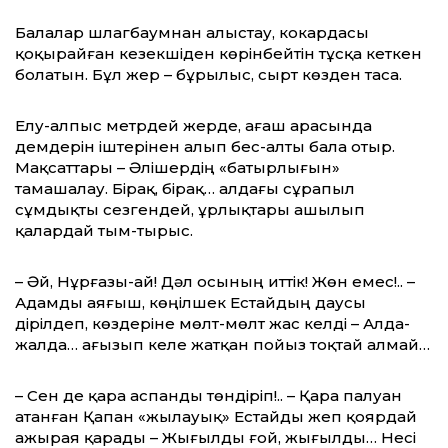
Балалар шлагбаумнан алыстау, кокардасы
қоқырайған кезекшіден көрінбейтін тұсқа кеткен
болатын. Бұл жер – бұрылыс, сырт көзден таса.
Елу-алпыс метрдей жерде, ағаш арасында
демдерін іштерінен алып бес-алты бала отыр.
Мақсаттары – Әлішердің «батырлығын»
тамашалау. Бірақ, бірақ… алдағы сұрапыл
сұмдықты сезгендей, ұрлықтары ашылып
қалардай тым-тырыс.
– Әй, Нұрғазы-ай! Дәл осының иттік! Жөн емес!.. –
Адамды аяғыш, көңілшек Естайдың даусы
дірілдеп, көздеріне мөлт-мөлт жас келді – Алда-
жалда… ағызып келе жатқан пойыз тоқтай алмай…
– Сен де қара аспанды төндіріп!.. – Қара палуан
атанған Қапан «жылауық» Естайды жеп қоярдай
ажырая қарады – Жығылды ғой, жығылды… Несі