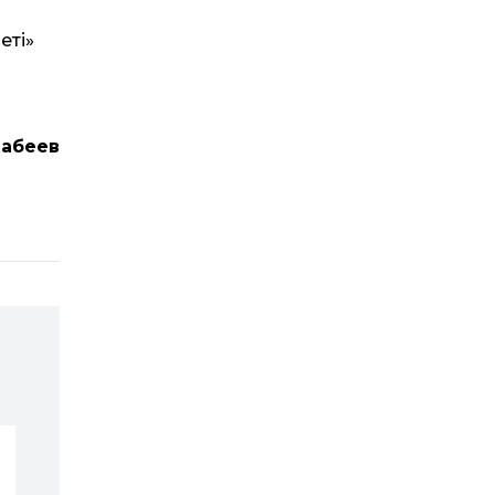
еті»
Табеев