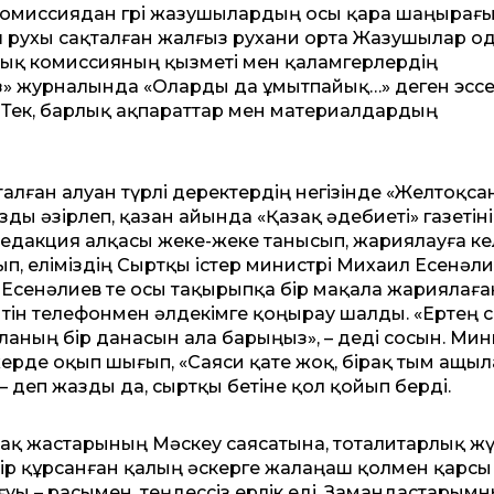
комиссиядан гөрі жазушылардың осы қара шаңырағын
лаш рухы сақталған жалғыз рухани орта Жазушылар о
волық комиссияның қызметі мен қаламгерлердің
ыз» журналында «Оларды да ұмытпайық…» деген эссе
. Тек, барлық ақпараттар мен материалдардың
алған алуан түрлі деректердің негізінде «Желтоқса
ы әзірлеп, қазан айында «Қазақ әдебиеті» газетін
дакция алқасы жеке-жеке танысып, жариялауға кел
п, еліміздің Сыртқы істер министрі Михаил Есенәл
ні Есенәлиев те осы тақырыпқа бір мақала жариялаған
тін телефонмен әлдекімге қоңырау шалды. «Ертең с
аланың бір данасын ала барыңыз», – деді сосын. Ми
ерде оқып шығып, «Саяси қате жоқ, бірақ тым ащыл
– деп жазды да, сыртқы бетіне қол қойып берді.
ақ жастарының Мәс­кеу саясатына, тоталитар­лық жү
ір құрсанған қалың әскерге жалаңаш қолмен қарсы
уы – расымен, теңдессіз ерлік еді. Замандастарым