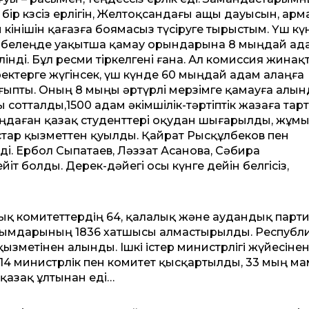
 бір көзсіз ерлігін, Желтоқсандағы ащы дауысын, ар
 өкінішін қағазға боямасыз түсіруге тырыстым. Үш күн
белеңде уақытша қамау орындарына 8 мыңдай ад
лінді. Бұл ресми тіркелгені ғана. Ал комиссия жинақ
ектерге жүгінсек, үш күнде 60 мыңдай адам алаңға
ыпты. Оның 8 мыңы әртүрлі мерзімге қамауға алын
ы сотталды,1500 адам әкімшілік-тәртіптік жазаға тар
даған қазақ студенттері оқудан шығарылды, жұм
тар қызметтен қуылды. Қайрат Рысқұлбеков пен
ді. Ербол Сыпатаев, Ләззат Асанова, Сәбира
т болды. Дерек-дәйегі осы күнге дейін белгісіз,
тық комитеттердiң 64, қалалық және аудандық парт
ұйымдарының 1836 хат­шысы алмастырылды. Республ
зметiнен алынды. Iшкi iстер министрлiгi жүйесiнен
 14 министрлiк пен комитет қысқартылды, 33 мың м
қазақ ұлтынан еді…