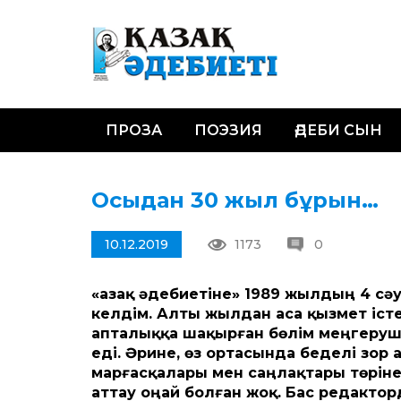
ПРОЗА
ПОЭЗИЯ
ӘДЕБИ СЫН
Осыдан 30 жыл бұрын…
10.12.2019
1173
0
«Қазақ әдебиетіне» 1989 жылдың 4 сә
келдім. Алты жылдан аса қызмет істе
апталыққа шақырған бөлім меңгеруш
еді. Әрине, өз ортасында беделі зор
марғасқалары мен саңлақтары төріне
аттау оңай болған жоқ. Бас редакто