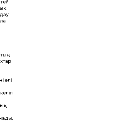
штей
тық
лдау
ала
н
ттың
ұхтар
і әлі
келіп
лық
нады.