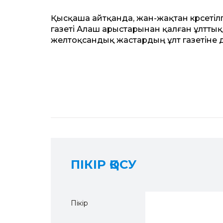
Қысқаша айтқанда, жан-жақтан көрсетіл
газеті Алаш арыстарынан қалған ұлттық
желтоқсандық жастардың ұлт газетіне д
ПІКІР ҚОСУ
Пікір