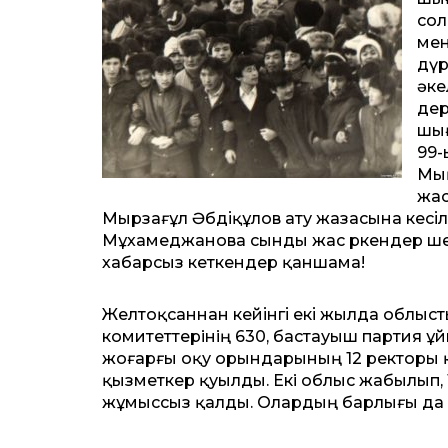
сол
мен
дүр
әке
дер
шығ
99-
Мың
жас
Мырзағұл Әбдіқұлов ату жазасына кесіл
Мұхамеджанова сынды жас өркендер шейі
хабарсыз кеткендер қаншама!
Желтоқсаннан кейінгі екі жылда облыс­
комитеттерiнiң 630, бастауыш партия 
жоғарғы оқу орындарының 12 ректоры қы
қызметкер қуылды. Екi облыс жабылып,
жұмыссыз қалды. Олардың барлығы да 