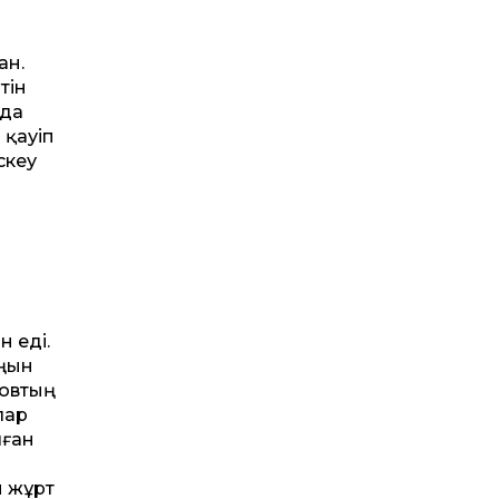
ан.
тін
нда
 қауіп
скеу
н еді.
оңын
новтың
лар
лған
н жұрт