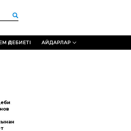
ЛЕМ ӘДЕБИЕТІ
АЙДАРЛАР
деби
анов
сынан
ет