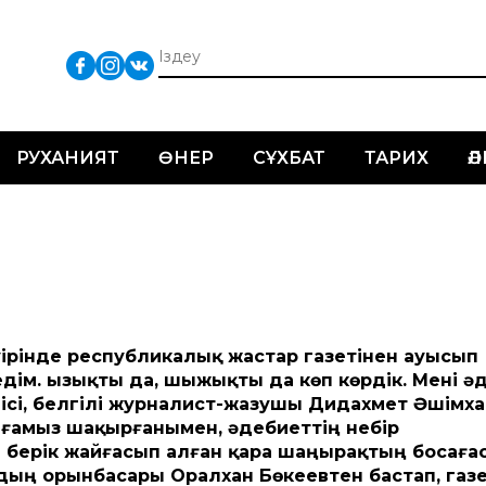
РУХАНИЯТ
ӨНЕР
СҰХБАТ
ТАРИХ
Ә
уірінде республикалық жастар газетінен ауысып
дім. Қызықты да, шыжықты да көп көрдік. Мені ә
ісі, белгілі журналист-жазушы Дидахмет Әшімх
 ағамыз шақырғанымен, әдебиеттің небір
 берік жайғасып алған қара шаңырақтың босаға
рдың орынбасары Оралхан Бөкеевтен бастап, газ