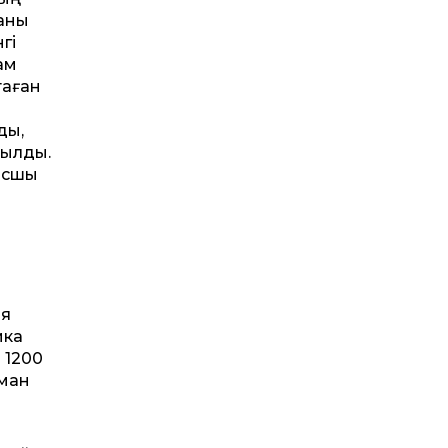
маны
гі
ам
таған
ды,
тылды.
ысшы
ия
ика
 1200
аман