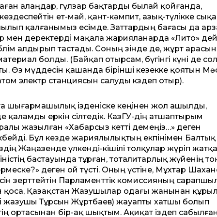
раған алаңдар, гүлзар бақтарды былай қойғанда,
ездеспейтін ет-май, қант-кәмпит, азық-түлікке сықа
шылып қалғанымыз есімде. Заттардың бағасы да арз
ар мен деректерді мақала жарияланарда «Лито» дей
өлім алдырып тастады. Соның өзінде де, жұрт арасы
ериал болды. (Байқап отырсам, бүгінгі күні де сол
ы. Өз мүддесін қашанда бірінші кезекке қоятын Мә
том электр станциясын салуды көздеп отыр).
рға шығармашылық ізденіске кеңінен жол ашылды,
де қаламды еркін сілтедік. КазГУ-дің атшаптырым
ралы жазылған «Хабарсыз кетті демеңіз…» деген
өбейді. Бұл кезде жариялылықтың екпінімен Балтық
дің Жаңаөзенде үлкенді-кішілі толқулар жүріп жатқа
іністің бастауында тұрған, тоталитарлық жүйенің т
рмеске?» деген ой түсті. Оның үстіне, Мұхтар Шаха
ісін зерттейтін Парламенттік комиссияның сарапшы
 қоса, Қазақстан Жазушылар одағы жанынан құры
ілі жазушы Тұрсын Жұртбаев) жауапты хатшы болып
ің ортасынан бір-ақ шықтым. Ақиқат іздеп сабылға