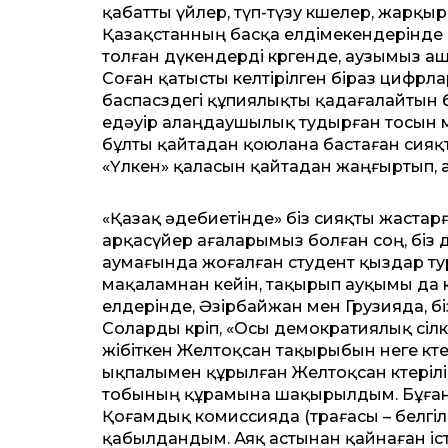
қабатты үйлер, түп-түзу көшелер, жарқы
Қазақстанның басқа елдімекендерінде к
толған дүкендерді көргенде, аузымыз а
Соған қатысты келтірілген біраз цифрл
баспасөздегі құпиялықты қадағалайтын б
едәуір алаңдаушылық тудырған тосын мат
бұлты қайтадан қоюлана бастаған сияқт
«Үлкен» қаласын қайтадан жаңғыртып, а
«Қазақ әдебиетінде» біз сияқты жаста
арқасүйер ағаларымыз болған соң, біз 
аумағында жоғалған студент қыздар ту
мақаламнан кейін, тақырып ауқымы да к
елдерінде, Әзірбайжан мен Грузияда, біз
Соларды көріп, «Осы демократиялық сілк
жібіткен Желтоқсан тақырыбын неге көте
ықпалымен құрылған Желтоқсан көтеріл
тобының құрамына шақырылдым. Бұған
Қоғамдық комиссияда (төрағасы – белг
қабылдандым. Аяқ астынан қайнаған іст