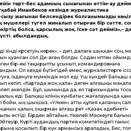
йін төрт-бес адамның сынағынан өттім-ау деймі
тқабай Иманбеков кезінде журналистика
зу-сызу жағынан белсендірек болғанымызды көңі
 мүшелері түгел жиналып отырған бір сәтте, с
кіртің болса, қарсылық жоқ. Іске сәт дейміз»,– д
үсті. Қабылдандық.
ді өзіңді көрсетуің керек», – деп, далаға шыққан соң, 
ын қуанған сол Ди-ағаң болды. Содан көптен ойымд
ген бір-екі тақырыпты ұсынып, командировкаға
андым. Ол кезде бүгінгідей емес, журналистерге ісс
уға, ізденуге мүмкіндік мол еді. Үш күндей Балқаш
ып келіп, «Картада жоқ қала» деген алғашқы мақа
рлеп әкелдім. Бұл, шынында да, ел тарихындағы тос
алық еді. Балқаш көлінің күнбатыс жағалауында қа
 бойы, ың-шыңсыз, «Үлкен» атты құпия қаланың са
қанын қалың оқырман алғаш рет «Қазақ әдебиеті»
ылы естіді. Бірден айтайын, тікелей Мәскеуге бағын
Әйтеуір, Күрті аудандық партия комитетіндегі таныс
арына қосылып, бір күн армансыз араладық. Бес, то