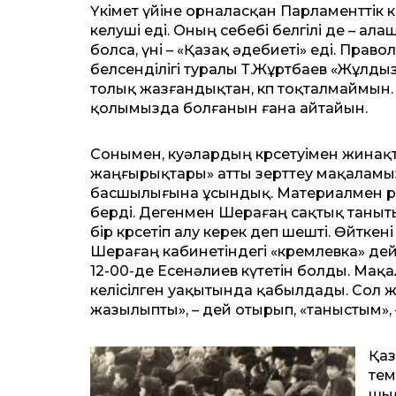
Үкімет үйіне орналасқан Парламенттік 
келуші еді. Оның себебі белгілі де – а
болса, үні – «Қазақ әдебиеті» еді. Пра
белсенділігі туралы Т.Жұртбаев «Жұлд
толық жазғандықтан, көп тоқталмаймын
қолымызда болғанын ғана айтайын.
Сонымен, куәлардың көрсетуімен жинақт
жаңғырықтары» атты зерттеу мақаламызд
басшылығына ұсындық. Материалмен ре
берді. Дегенмен Шерағаң сақтық таныты
бір көрсетіп алу керек деп шешті. Өйтке
Шерағаң кабинетіндегі «кремлевка» дей
12-00-де Есенәлиев күтетін болды. Мақ
келісілген уақытында қабылдады. Сол ж
жазылыпты», – дей отырып, «таныстым», 
Қаз
тем
шығ