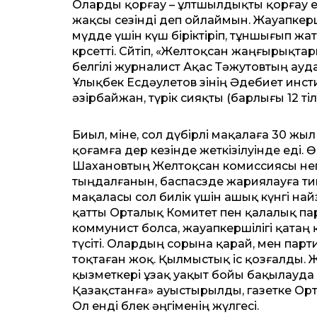
Оларды қорғау – ұлтшылдықты қорғау е
жақсы сезінді деп ойлаймын. Жауапкер
мүдде үшін күш біріктіріп, тұншығып 
көрсетті. Сөйтіп, «Желтоқсан жаңғырықт
белгілі журналист Ақас Тәжутовтың ау
Ұлықбек Есдәулетов өзінің Әдебиет инс
әзірбайжан, түрік сияқты (барлығы 12 т
Биыл, міне, сол дүбірлі мақалаға 30 жы
қоғамға дер кезінде жеткізілуінде еді.
Шахановтың Желтоқсан комиссиясы не
тыңдалғанын, баспасөзде жариялауға тиы
мақаласы сол билік үшін ашық күнгі най
қатты Орталық Комитет пен қалалық па
коммунист болса, жауапкершілігі қатаң
түсіті. Олардың сорына қарай, мен па
тоқтаған жоқ. Қылмыстық іс қозғалды. 
қызметкері ұзақ уақыт бойы бақылауда
Қазақстанға» ауыстырылды, газетке Орт
Ол енді бөлек әңгіменің жүлгесі.