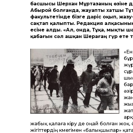
басшысы Шерхан Мұртазаның өзіне де
Абырой болғанда, жауапты хатшы Тұ
факультетінде бізге дәріс оқып, жа
сақтап қалыпты. Редакция алқасының
есіне алды. «Ал, онда, Тұқа, мықты шә
қабағын сәл ашқан Шерағаң гүр ете т
«Ен
бұр
жүр
сұр
шығ
бар
әзі
жаң
жыл
жат
арқ
жабық қалаға кіру де оңай болған жоқ. 
жігіттердің көмегімен «балықшылар» қат