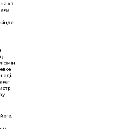
а көп
дағы
сінде
н
ің
ісімін
иевке
 еді.
ағат
нистр
ау
йеге,
ның