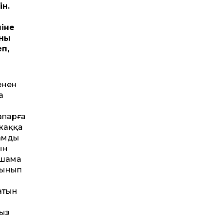
н.
ліне
оны
еп,
менен
а
апарға
 жаққа
ламды
ын
ншама
лынып
атын
ғыз