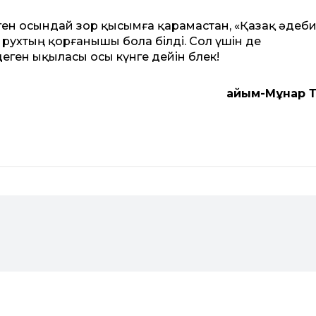
ген осындай зор қысымға қарамастан, «Қазақ әдеби
 рухтың қорғанышы бола білді. Сол үшін де
еген ықыласы осы күнге дейін бөлек!
Қайым-Мұнар 