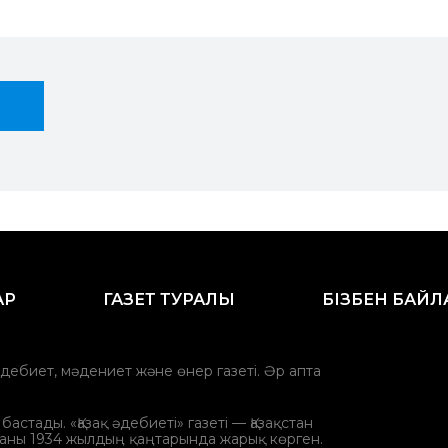
АР
ГАЗЕТ ТУРАЛЫ
БІЗБЕН БАЙ
әдебиет, мәдениет және өнер газеті. Әр апта
стады. «Қазақ әдебиеті» газеті — Қазақстан
аны 1934 жылдың қаңтарында жарық көрген.