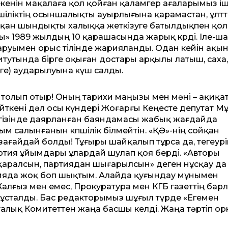
кенін мақалаға қол қойған қаламгер ағаларымыз і
шіліктің осыншалықты ауырлығына қарамастан, ұлт
жатқан шындықты халыққа жеткізуге батылдықпен қо
ары» 1989 жылдың 10 қарашасында жарық көрді. Іле-ш
даруымен орыс тілінде жарияланды. Одан кейін ақы
титутында бірге оқыған достары арқылы латыш, саха,
ілге) аударылуына күш салды.
л толып отыр! Оның тарихи маңызы мен мәні – ақиқа
 Өйткені дәл осы күндері Жоғарғы Кеңесте депутат М
гізінде даярланған баяндамасы жабық жағдайда
м салынғанын көпшілік білмейтін. «ҚӘ»-нің сойқан
зағайдай болды! Тұғыры шайқалып тұрса да, тегеурін
ртия ұйымдары ұлардай шулап қоя берді. «Авторы
 қаралсын, партиядан шығарылсын» деген нұсқау да 
ртияда жоқ боп шықтым. Алайда қуғындау мұнымен
Жалғыз мен емес, Прокуратура мен КГБ газеттің бар
 ұсталды. Бас редакторымыз шұғыл түрде «Егемен
алық Комитеттен жаңа басшы келді. Жаңа тәртіп ор