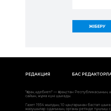
РЕДАКЦИЯ
БАС РЕДАКТОРЛ
"Қазақ әдебиеті" — Қазақстан Республикасының 
сайын, жұма күні шығады.
Газет 1934 жылдың 10 қаңтарынан бастап шыға ба
жазушылар одағының органы ретінде тұңғыш с