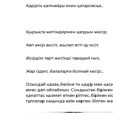
Қадірің қалмайды екен қатарласқа…
Қырықта жетімдермен қалдым жесір,
Көп өмір өксіп, жылап өтті-ау есіл.
Өсірдім төрт жетімді төредей ғып,
Жар іздеп, балаларға болмай кесір…
Осындай қазақ әйеліне тән қадір мен қ
емес деп ойлаймын. Сондықтан бірімен 
қанаттас қызмет еткен әріптес, бірімен 
тұлғалар хақында өзім көрген, білген 