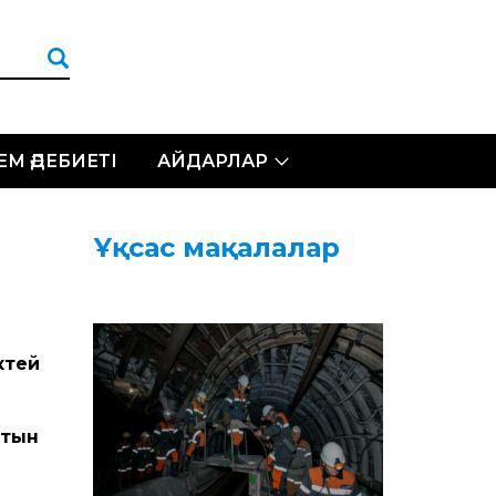
ЛЕМ ӘДЕБИЕТІ
АЙДАРЛАР
Ұқсас мақалалар
ктей
атын