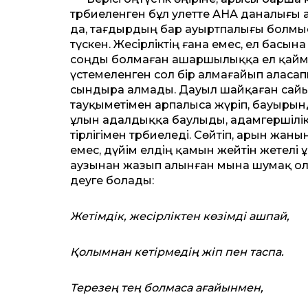
тәрбиеленген бұл әулетте АНА даналығы 
да, тағдырдың бар ауыртпалығы болмысы
түскен. Жесірліктің ғана емес, ел басы
соңды болмаған ашаршылыққа ел қайм
үстемеленген сол бір алмағайып аласап
сындыра алмады. Дауыл шайқаған сайын 
тауқыметімен арпалыса жүріп, бауырын
ұлын адалдыққа баулыды, адамгершілікке 
тірлігімен тәрбиеледі. Сөйтіп, арын жа
емес, дүйім елдің қамын жейтін жетелі ұ
аузынан жазып алынған мына шумақ ол к
деуге болады:
Жетімдік, жесірліктен көзімді ашпай,
Қолымнан кетірмедің жіп пен таспа.
Терезең тең болмаса ағайынмен,