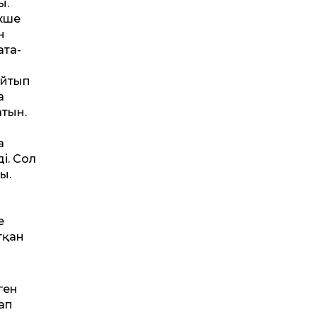
ы.
кше
н
ата-
айтып
а
атын.
а
і. Сол
ы.
е
тқан
ген
ап