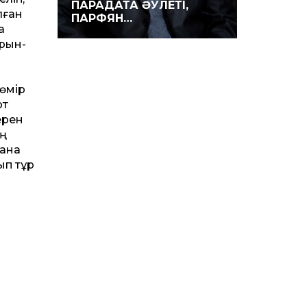
ПАРАДАТА ӘУЛЕТІ,
лған
ПАРФЯН…
а
ұрын-
өмір
рт
ерен
ың
 ана
ып тұр