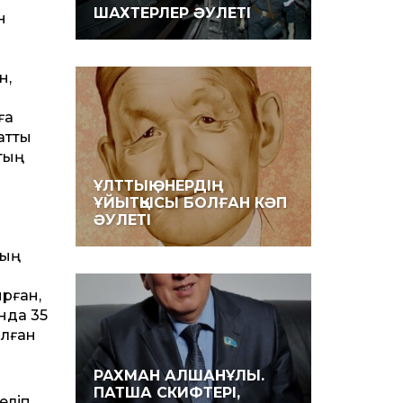
ШАХТЕРЛЕР ӘУЛЕТІ
н
н,
ға
ратты
тың
ҰЛТ­ТЫҚ ӨНЕРДІҢ
ң
ҰЙЫТҚЫСЫ БОЛҒАН КӘП
ӘУЛЕТІ
тың
ырған,
ында 35
олған
РАХМАН АЛШАНҰЛЫ.
ПАТША СКИФТЕРІ,
еліп,