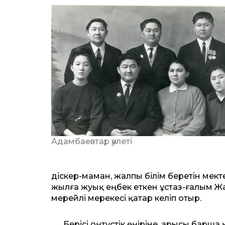
Адамбаевтар әулеті
әдіскер-маман, жалпы білім беретін мект
жылға жуық еңбек еткен ұстаз-ғалым 
мерейлі мерекесі қатар келіп отыр.
Берісі оңтүстік өңіріне, арысы барша қ