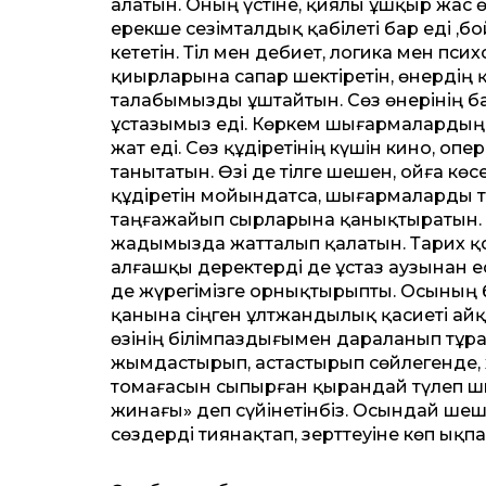
алатын. Оның үстіне, қиялы ұшқыр жас 
ерекше сезімталдық қабілеті бар еді ,бо
кететін. Тіл мен әдебиет, логика мен пс
қиырларына сапар шектіретін, өнердің 
талабымызды ұштайтын. Сөз өнерінің ба
ұстазымыз еді. Көркем шығармалардың м
жат еді. Сөз құдіретінің күшін кино, оп
танытатын. Өзі де тілге шешен, ойға кө
құдіретін мойындатса, шығармаларды та
таңғажайып сырларына қанықтыратын. 
жадымызда жатталып қалатын. Тарих қ
алғашқы деректерді де ұстаз аузынан е
де жүрегімізге орнықтырыпты. Осының
қанына сіңген ұлтжандылық қасиеті айқ
өзінің білімпаздығымен дараланып тұрат
жымдастырып, астастырып сөйлегенде, 
томағасын сыпырған қырандай түлеп шығ
жинағы» деп сүйінетінбіз. Осындай шеше
сөздерді тиянақтап, зерттеуіне көп ықпа