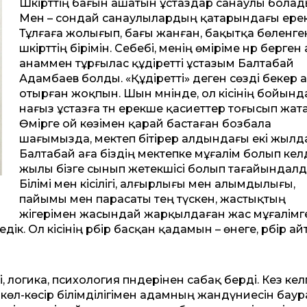
Шәкірттің бағын ашатын ұстаздар санаулы болад
Мен – сондай санаулылардың қатарындағы ере
Тұлғаға жолығып, бағы жанған, бақытқа бөленге
шәкірттің бірімін. Себебі, менің өміріме нәр берген 
анаммен тұрғылас құдіретті ұстазым Балтабай
Адамбаев болды. «Құдіретті» деген сөзді бекер 
отырған жоқпын. Шын мәнінде, ол кісінің бойынд
нағыз ұстазға тән ерекше қасиеттер тоғысып жат
Өмірге ой көзімен қарай бастаған бозбала
шағымызда, мектеп бітірер алдындағы екі жылд
Балтабай аға біздің мектепке мұғалім болып келд
жылы бізге сынып жетекшісі болып тағайындалд
Білімі мен кісілігі, алғырлығы мен алымдылығы,
пайымы мен парасаты тең түскен, жастықтың
жігерімен жасындай жарқылдаған жас мұғалімг
. Ол кісінің әрбір басқан қадамын – өнеге, әрбір ай
ті, логика, психология пәндерінен сабақ берді. Кез кел
, көл-көсір білімділігімен адамның жандүниесін баур