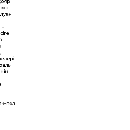
қояр
алып
алуан
 –
сіге
а
л
ң
мелері
уралы
нін
н
-мәтел