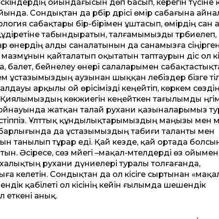
өскіндердің ойындағысын дөп басып, керегін түсіне 
йында. Сондықтан да әрбір дәрісі өмір сабағына айн
ихология сабақтары бір-бірімен ұштасып, өмірдің сан 
құдіретіне табындыратын, талғамымызды тәрбиелеп,
р өнердің алды саналатынын да санамызға сіңірген
азмұнын қайталатып оқытатын таптаурын әдіс ол кі
ера, балет, бейнелеу өнері салаларымен сабақтастықт
сем ұстазымыздың аузынан шыққан лебіздер бізге ті
лдауы арқылы ой өрісімізді кеңейтіп, көркем сөзді
Қиялымыздың көкжиегін кеңейткен тағылымды әңгі
ойнауында жатқан талай рухани қазыналарымыз т
стіппіз. Ұлттық құндылықтарымыздың маңызы мен мә
 барлығында да ұстазымыздың табиғи таланты мен
ын танылып тұрар еді. Қай кезде, қай ортада болсы
ын. Әсіресе, сөз мәйегі –мақал-мәтелдерді өз ойымен
халықтың рухани дүниелері туралы толғағанда,
а келетін. Сондықтан да ол кісіге сыртынан «мақал
ндік қабілеті ол кісінің кейін ғылымда шешендік
л еткені анық.