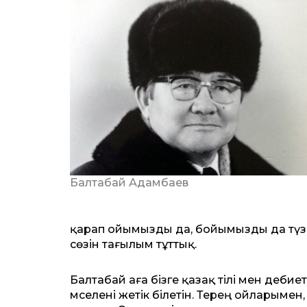
Балтабай Адамбаев
қарап ойымызды да, бойымызды да түзедік
сөзін тағылым тұттық.
Балтабай аға бізге қазақ тілі мен әдебие
мәселені жетік білетін. Терең ойларымен