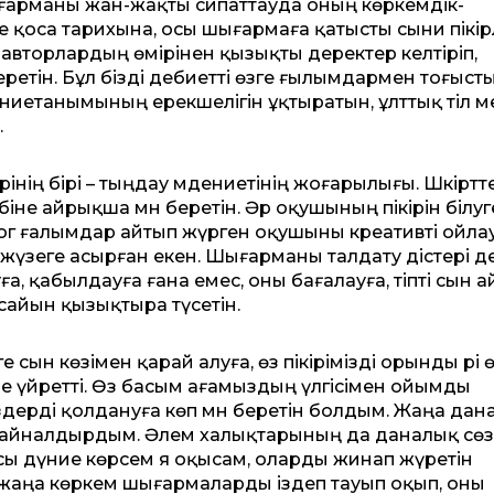
арманы жан-жақты сипаттауда оның көркемдік-
не қоса тарихына, осы шығармаға қатысты сыни пікі
авторлардың өмірінен қызықты деректер келтіріп,
тін. Бұл бізді әдебиетті өзге ғылымдармен тоғыст
ниета­нымының ерекшелігін ұқтыратын, ұлт­тық тіл м
.
нің бірі – тыңдау мәдениетінің жоға­рылығы. Шәкіртт
дебіне айрықша мән беретін. Әр оқушының пікірін білуг
гог ғалымдар айтып жүрген оқушыны креативті ойла
 жүзеге асырған екен. Шығарманы талдату әдістері д
 қабылдауға ғана емес, оны бағалауға, тіпті сын а
 сайын қызықтыра түсетін.
е сын көзімен қарай алуға, өз пікірімізді орынды әрі ө
ріне үйретті. Өз басым ағамыздың үлгісімен ойымды
өздерді қолдануға көп мән беретін болдым. Жаңа дан
ке айналдырдым. Әлем халықтарының да даналық сөз
ақсы дүние көрсем я оқысам, оларды жинап жүретін
, жаңа көркем шығармаларды іздеп тауып оқып, оны