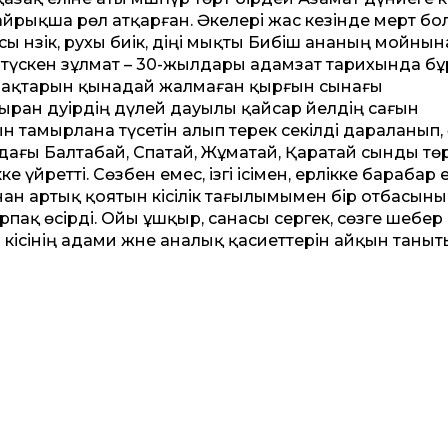
айрықша рөл атқарған. Әкелері жас кезінде мерт бо
 нәзік, рухы биік, діңі мықты Бибіш ананың мойнын
на түскен зұлмат – 30-жылдары адамзат тарихында б
ақтарын қынадай жалмаған қырғын сынағы
ыран дәуірдің дүлей дауылы қайсар әйелдің сағын
тамырлана түсетін алып терек секілді дараланып, 
дағы Балтабай, Спатай, Жұматай, Қаратай сынды тө
үйретті. Сөзбен емес, ізгі ісімен, ерлікке барабар 
нынан артық қоятын кісілік тағылымымен бір отбасын
рпақ өсірді. Ойы ұшқыр, санасы сергек, сөзге шебер
ісінің адами және аналық қасиеттерін айқын таныт