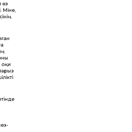
л өз
 Міне,
сінің
лған
ға
ың
оны
а оқи
 парыз
ілікті
етінде
нез-