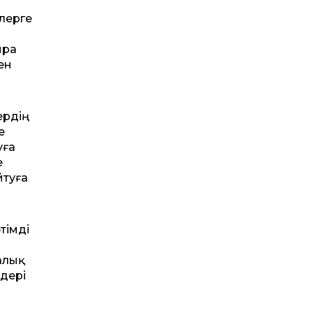
рлерге
ыра
ен
ердің
е
уға
е
йтуға
тімді
алық
дері