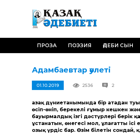
ПРОЗА
ПОЭЗИЯ
ӘДЕБИ СЫН
Адамбаевтар әулеті
01.10.2019
2536
2
Қазақ дүниетанымында бір атадан туы
өсіп-өніп, берекелі ғұмыр кешкен 
бауырмалдық ізгі дәстүрлері берік 
ұстанатын, өнегесі мол, ұлағатты іс
озық үрдіс бар.
Өзім білетін сондай, 