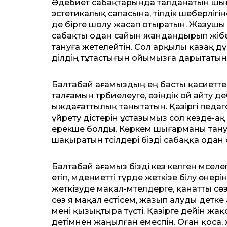
Әдебиет сабақтарында талданатын шығ
эстетикалық сапасына, тілдік шеберлігі
де бірге шолу жасап отыратын. Жазушы 
сабақты одан сайын жандандырып жібере
тануға жетелейтін. Сол арқылы қазақ дү
ділдің тұтастығын ойымызға дарытатын
Балтабай ағамыздың ең басты қасиет­тері
талғамын тәрбие­леуге, өзіндік ой айту ә
ыждағаттылық танытатын. Қазіргі педа
үйрету әдістерін ұстазымыз сол кезде-ақ
ерекше болды. Көркем шығарманы тануға,
шақыратын тәсілдері бізді сабаққа одан
Балтабай ағамыз бізді кез келген мәселег
етіп, мәдениетті түрде жеткізе білу өне
жеткізуде мақал-мәтелдерге, қанатты с
сөз я мақал естісем, жазып алуды әдет
мені қызықтыра түсті. Қазірге дейін ж
әдетімнен жаңылған емеспін. Оған қоса