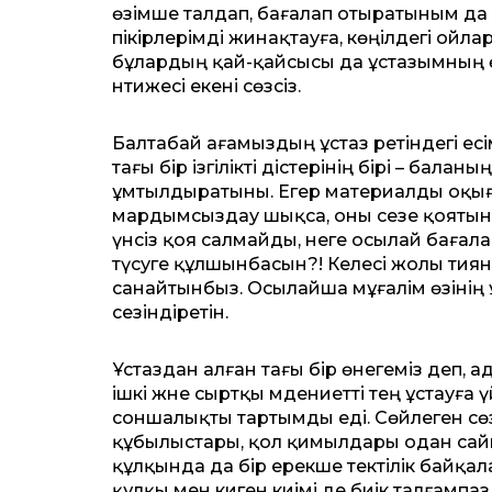
өзімше талдап, бағалап отыратыным да ба
пікірлерімді жинақтауға, көңілдегі ойл
бұлардың қай-қайсысы да ұстазымның өмі
нәтижесі екені сөзсіз.
Балтабай ағамыздың ұстаз ретіндегі есі
тағы бір ізгілікті әдістерінің бірі ­­– ба
ұмтылдыратыны. Егер материалды оқыға
мардымсыздау шықса, оны сезе қоятын д
үнсіз қоя салмайды, неге осылай бағал
түсуге құлшынбасын?! Келесі жолы тиян
санайтынбыз. Осылайша мұғалім өзінің ұт
сезіндіретін.
Ұстаздан алған тағы бір өнегеміз деп, а
ішкі және сыртқы мәдениетті тең ұстауға ү
соншалықты тартымды еді. Сөйлеген сөзі
құбылыстары, қол қимылдары одан сайын 
құлқында да бір ерекше тектілік байқала
құлқы мен киген киімі де биік талғампаз