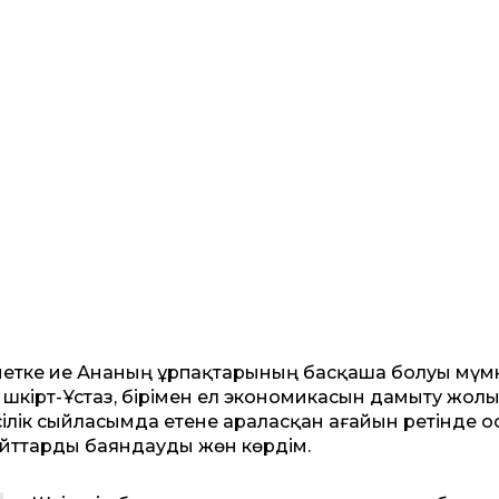
асиетке ие Ананың ұрпақтарының басқаша болуы мүмк
шәкірт-Ұстаз, бірімен ел экономикасын дамыту жол
кісілік сыйласымда етене араласқан ағайын ретінде о
жайттарды баяндауды жөн көрдім.