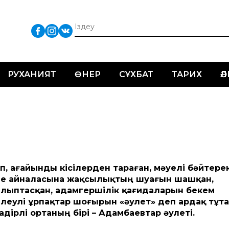
РУХАНИЯТ
ӨНЕР
СҰХБАТ
ТАРИХ
Ә
п, ағайынды кісілерден тараған, мәуелі бәйтере
және айналасына жақсылықтың шуағын шашқан,
қалыптасқан, адамгершілік қағидаларын бекем
і елеулі ұрпақтар шоғырын «әулет» деп ардақ тұт
қадірлі ортаның бірі – Адамбаевтар әулеті.