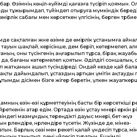
р. Өзімнің көңіл-күйімді қағазға түсіріп қоямын. О
арды тұжырымдап, түйіндеп отыруға мүмкіндік береді.
рлік сабағы мен көрсеткен үлгісінің, берген тәрбие
мде сақталған және өзіме де өмірлік ұстанымға айна
ланың тауын шақпай, керісінше, дем беріп, көтермелеп, ал
ның, оны түсінгенің аңғарылып тұрса, бірақ жауаб
а, бағаны көтермелеп қоятын. Әділдігі соншалық, 
ап жатқанын ашып түсіндіреді. Ондай кезде қай бал
ақты дайындалып, ұстаздың артқан үмітін ақтауды
ымды әдісімен бізге жігер беретін, үлкен жауапкерш
дамның өзін-өзі құрметтеуінің басты бір көрсеткіші р
йреткенін атар едім. Ортада өзін ұстау мәнері еркін әрі
ндегі мазмұндық тереңдікті дауыс мәнері, бет-жүз
әрлендіре, нәрлендіре түсетін. Жүзінде де, мінез-
тын. Барлық сөзі мен әрекеті қалай үндесіп тұрса, мі
дығын танытып, әдемі үйлесіп тұратын. Ешкімді