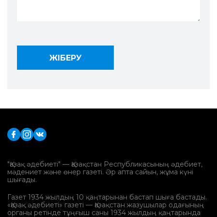
"Қазақ әдебиеті" — Қазақстан Республикасының әдебиет,
мәдениет және өнер газеті. Әр апта сайын, жұма күні
шығады.
Газет 1934 жылдың 10 қаңтарынан бастап шыға бастады.
«Қазақ әдебиеті» газеті — Қазақстан жазушылар одағының
органы ретінде тұңғыш саны 1934 жылдың қаңтарында