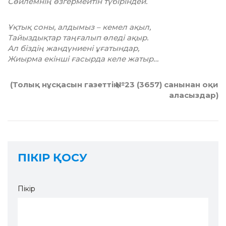
Сөйлемнің өзгермейтін түбіріндей.
Ұқтық соны, алдымыз – кемел ақыл,
Тайыздықтар таңғалып өледі ақыр.
Ал біздің жандүниені ұғатындар,
Жиырма екінші ғасырда келе жатыр…
(Толық нұсқасын газеттің №23 (3657) санынан оқи
аласыздар)
ПІКІР ҚОСУ
Пікір