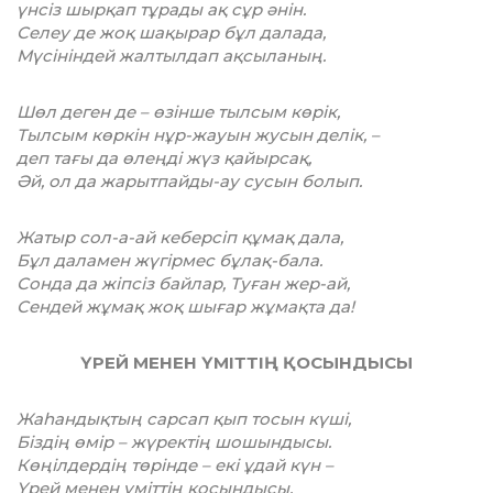
үнсіз шырқап тұрады ақ сұр әнін.
Селеу де жоқ шақырар бұл далада,
Мүсініндей жалтылдап ақсыланың.
Шөл деген де – өзінше тылсым көрік,
Тылсым көркін нұр-жауын жусын делік, –
деп тағы да өлеңді жүз қайырсақ,
Әй, ол да жарытпайды-ау сусын болып.
Жатыр сол-а-ай кеберсіп құмақ дала,
Бұл даламен жүгірмес бұлақ-бала.
Сонда да жіпсіз байлар, Туған жер-ай,
Сендей жұмақ жоқ шығар жұмақта да!
ҮРЕЙ МЕНЕН ҮМІТТІҢ ҚОСЫНДЫСЫ
Жаһандықтың сарсап қып тосын күші,
Біздің өмір – жүректің шошындысы.
Көңілдердің төрінде – екі ұдай күн –
Үрей менен үміттің қосындысы.