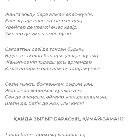
Жанға жылу бере алмай елес-күнің,
Елес күнде елес-сөз көп естідің.
Үрейлер де үрейлі емес қазір,
Үміттер де үмітті емес бүгін.
Саясаттың сөзі де тоқсан бұрым,
Бірдеңе айтқан болады қашқан құның.
Жанып-сөніп тұрады ұлы армандар,
Кімге айтарын біле алмай астар-мұңын.
Сөзің мықты болғанмен, сырың ұяң,
Желісінен жібермес құлын-ұяң.
Сен де алаңсың, әйтеуір, мен де алаңмын,
Шетің де, бетің де жоқ ұлы қиян!
ҚАЙДА ЗЫТЫП БАРАСЫҢ, ҚҰМАЙ-ЗАМАН?
Талай бетін тарихтың ылайлаған,