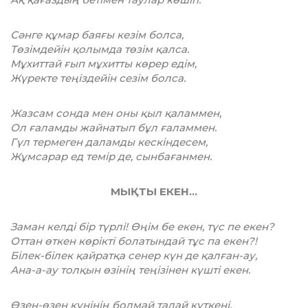
Сәнге құмар баяғы кезім болса,
Төзімдейін қолымда төзім қалса.
Мұхиттай ғып мұхитты көрер едім,
Жүректе теңіздейін сезім болса.
Жазсам сонда мен оны қыл қаламмен,
Ол ғаламды жайнатып бұл ғаламмен.
Гүл термеген даламды кескіндесем,
Жұмсарар ед темір де, сынбағанмен.
МЫҚТЫ ЕКЕН…
Заман келді бір түрлі! Өңім бе екен, түс пе екен?
Оттан өткен көрікті болатындай тұс па екен?!
Білек-білек қайратқа сенер күн де қалған-ау,
Ана-а-ау толқын өзінің теңізінен күшті екен.
Өзен-өзен күнінің болмай талай күткені,