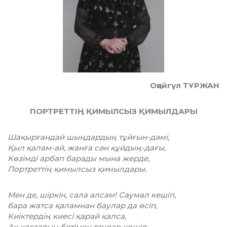
Оңайгүл ТҰРЖАН
ПОРТРЕТТІҢ ҚИМЫЛСЫЗ ҚИМЫЛДАРЫ
Шақырғандай шыңдардың тұйғын-дәмі,
Қыл қалам-ай, жанға сән құйдың-дағы,
Көзімді арбап барады мына жерде,
Портреттің қимылсыз қимылдары.
Мен де, шіркін, сала алсам! Саумал кешіп,
бара жатса қаламнан баулар да өсіп,
Киіктердің киесі қарай қалса,
Ақ қағаздың бетімен таулар көшіп.