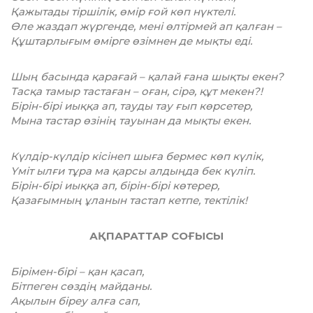
Қажытады тіршілік, өмір ғой көп нүктелі.
Өле жаздап жүргенде, мені өлтірмей ап қалған –
Құштарлығым өмірге өзімнен де мықты еді.
Шың басында қарағай – қалай ғана шықты екен?
Тасқа тамыр тастаған – оған, сірә, құт мекен?!
Бірін-бірі иыққа ап, тауды тау ғып көрсетер,
Мына тастар өзінің тауынан да мықты екен.
Күлдір-күлдір кісінеп шыға бермес көп күлік,
Үміт ылғи тұра ма қарсы алдыңда бек күліп.
Бірін-бірі иыққа ап, бірін-бірі көтерер,
Қазағымның ұланын тастап кетпе, тектілік!
АҚПАРАТТАР СОҒЫСЫ
Бірімен-бірі – қан қасап,
Бітпеген сөздің майданы.
Ақылын біреу алға сап,