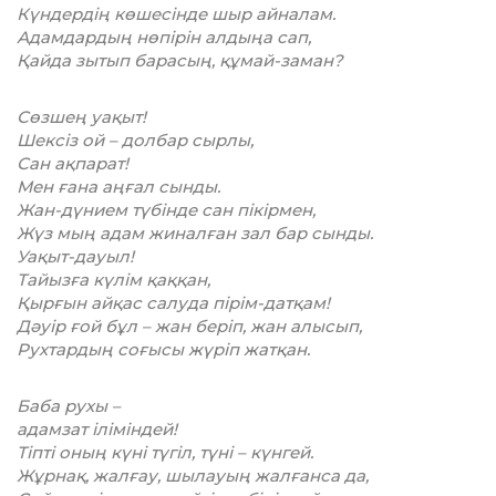
Күндердің көшесінде шыр айналам.
Адамдардың нөпірін алдыңа сап,
Қайда зытып барасың, құмай-заман?
Сөзшең уақыт!
Шексіз ой – долбар сырлы,
Сан ақпарат!
Мен ғана аңғал сынды.
Жан-дүнием түбінде сан пікірмен,
Жүз мың адам жиналған зал бар сынды.
Уақыт-дауыл!
Тайызға күлім қаққан,
Қырғын айқас салуда пірім-датқам!
Дәуір ғой бұл – жан беріп, жан алысып,
Рухтардың соғысы жүріп жатқан.
Баба рухы –
адамзат іліміндей!
Тіпті оның күні түгіл, түні – күнгей.
Жұрнақ, жалғау, шылауың жалғанса да,