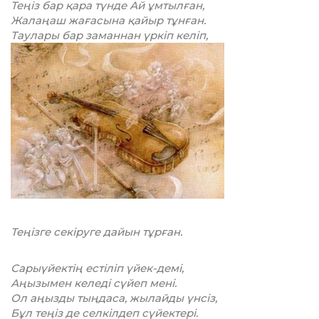
Теңіз бар қара түнде Ай ұмтылған,
Жалаңаш жағасына қайыр тұнған.
Таулары бар заманнан үркіп келіп,
Теңізге секіруге дайын тұрған.
Сарыүйектің естіліп үйек-демі,
Аңызымен келеді сүйеп мені.
Ол аңызды тыңдаса, жылайды үнсіз,
Бұл теңіз де селкілдеп сүйектері.