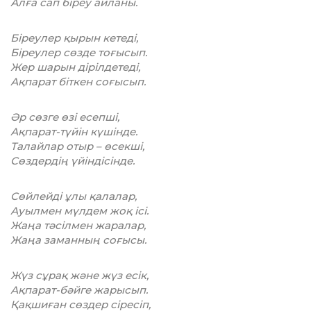
Алға сап біреу айланы.
Біреулер қырын кетеді,
Біреулер сөзде тоғысып.
Жер шарын дірілдетеді,
Ақпарат біткен соғысып.
Әр сөзге өзі есепші,
Ақпарат-түйін күшінде.
Талайлар отыр – өсекші,
Сөздердің үйіндісінде.
Сөйлейді ұлы қалалар,
Ауылмен мүлдем жоқ ісі.
Жаңа тәсілмен жаралар,
Жаңа заманның соғысы.
Жүз сұрақ және жүз есік,
Ақпарат-бәйге жарысып.
Қақшиған сөздер сіресіп,