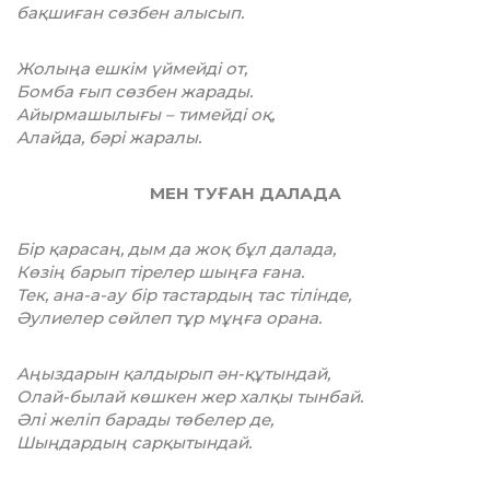
бақшиған сөзбен алысып.
Жолыңа ешкім үймейді от,
Бомба ғып сөзбен жарады.
Айырмашылығы – тимейді оқ,
Алайда, бәрі жаралы.
МЕН ТУҒАН ДАЛАДА
Бір қарасаң, дым да жоқ бұл далада,
Көзің барып тірелер шыңға ғана.
Тек, ана-а-ау бір тастардың тас тілінде,
Әулиелер сөйлеп тұр мұңға орана.
Аңыздарын қалдырып ән-құтындай,
Олай-былай көшкен жер халқы тынбай.
Әлі желіп барады төбелер де,
Шыңдардың сарқытындай.