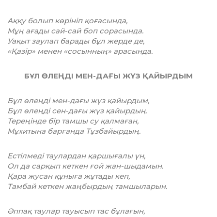
Аққу болып көрініп қоғасында,
Мұң ағады сай-сай боп сорасында.
Уақыт заулап барады бұл жерде де,
«Қазір» менен «сосынның» арасында.
БҰЛ ӨЛЕҢДІ МЕН-ДАҒЫ ЖҮЗ ҚАЙЫРДЫМ
Бұл өлеңді мен-дағы жүз қайырдым,
Бұл өлеңді сен-дағы жүз қайырдың.
Тереңінде бір тамшы су қалмаған,
Мұхитына барғанда Тұзбайырдың.
Естілмеді таулардан қаршығалы үн,
Ол да сарқып кеткен ғой жан-шыдамын.
Қара жусан құныға жұтады кеп,
Тамбай кеткен жаңбырдың тамшыларын.
Әппақ таулар тауысып тас бұлағын,