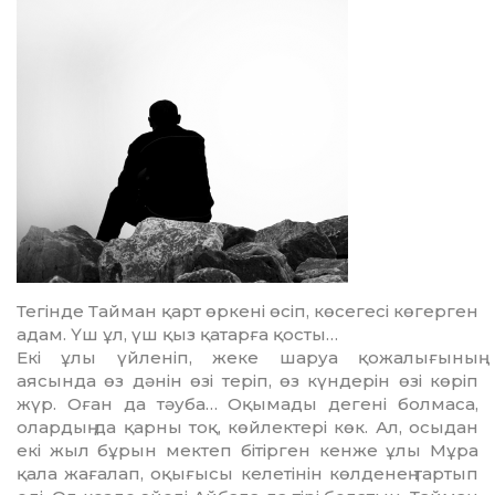
Тегінде Тайман қарт өркені өсіп, көсегесі көгерген
адам. Үш ұл, үш қыз қатарға қосты…
Екі ұлы үйленіп, жеке шаруа қожалы­ғының
аясында өз дәнін өзі теріп, өз күндерін өзі көріп
жүр. Оған да тәуба… Оқымады дегені болмаса,
олардың да қарны тоқ, көйлектері көк. Ал, осыдан
екі жыл бұрын мектеп бітірген кенже ұлы Мұра
қала жағалап, оқығысы келетінін көлденең тартып