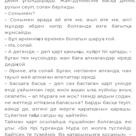
дейін ұғындырады. Жан-дүниесіне басқа діннің
рухын сеуіп, соған баулиды.
– Сонымен?
– Сонымен арада ай өте ме, жыл өте ме, әлгі
мұндар әбден кәпір болғанда өзге бағытқа
жұмсайды.
– Бұл әркімнің өз еркімен болатын шаруа ғой.
– Иә, солай.
– А дегенде, – деп қарт қамыңқы, күңгірт тіл қатады, –
бұған тек мүскіндер, жан баға алмағандар кіреді
дедің ғой.
– Әрине, ата солай. Бұған, негізінен алғанда, нан
тауып жей алмаған өлепаттар кіреді.
– Басқаға басқа, – деп сөз бастаған қарт үнінде
енді уайымнан гөрі, өксік аққан ыза, күйініш анық
сезілетін, – ал Мұраға не жоқ? Немді аядым содан,
не жетпеді иттің ғана баласына? Барды басқа теуіп,
өзімді де, өзгені де жерге қаратқанын қарашы.
Сүйегіме таңба салды-ау, қайтейін.
Тайман қарт осылайша пұшайман болғанда, екі
ұлы: «Біз тірі тұрғанда Мұра ол жолға түспейді.
Қайтсек те түзейміз. Өз қатарымызға қосамыз», –