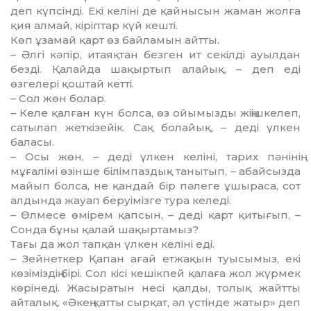
деп күпсінді. Екі келіні де қайнысын жаман жолға
қия алмай, кіріптар күй кешті.
Көп ұзамай қарт өз байламын айтты.
– Әлгі кәпір, итаяқтан безген ит секілді ауылдан
безді. Қалайда шақыртып алайық, – деп еді
өзгелері қоштай кетті.
– Сол жөн болар.
– Келе қалған күн болса, өз ойымызды жіңішкелеп,
сатылап жеткізейік. Сақ болайық, – деді үлкен
баласы.
– Осы жөн, – деді үлкен келіні, тарих пәнінің
мұғалімі өзінше білімпаздық танытып, – абайсызда
майып болса, не қандай бір пәлеге ұшыраса, сот
алдында жауап беруімізге тура келеді.
– Өлмесе өмірем қапсын, – деді қарт қитығып, –
Сонда бұны қалай шақыртамыз?
Тағы да жол тапқан үлкен келіні еді.
– Зейнеткер Қапан ағай етжақын туысымыз, екі
көзіміздің бірі. Сол кісі кешікпей қалаға жол жүрмек
көрінеді. Жасыратын несі қалды, толық жайтты
айталық. «Әкең қатты сырқат, әл үстінде жатыр» деп