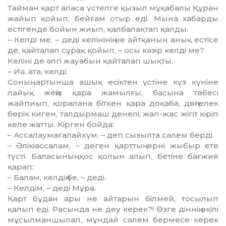
Тайман қарт аласа үстелге қызыл мұқабалы Құран
жайып қойып, бейғам отыр еді. Мына хабарды
естігенде бойын жиып, қалбалақтап қалды.
– Келді ме, – деді келінінің не айтқанын анық естісе
де, қайталап сұрақ қойып, – осы кәзір келді ме?
Келіні де әлгі жауабын қайталап шықты.
– Иә, ата, келді.
Соның артынша ашық есіктен үстіне күз күніне
лайық жеңіл қара жамылғы, басына төбесі
жайпиып, қоралана біткен қара доқаба, дөңгелек
бөрік киген, талдырмаш денелі, жап-жас жігіт кіріп
келе жатты. Кірген бойда:
– Ассалаумағалайкүм, – деп сызылта сәлем берді.
– Әлікіассалам, – деген қарттың ерні жыбыр ете
түсті. Баласының қос қолын алып, бетіне бағжия
қарап:
– Балам, келдің бе, – деді.
– Келдім, – деді Мұра.
Қарт бұдан ары не айтарын білмей, тосылып
қалып еді. Расында не деу керек?! Өзге діннің өкілі
мұсылманшылап, мұндай сәлем бермесе керек