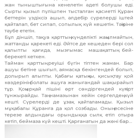
жан тыныш­тығына кенелетін әдеті болушы еді.
Сырты қызыл пүлішпен тысталған қасиетті Құран
беттерін үздіксіз ашып, әлдебір сүрелерді іштей
қайталап, бет сипап, сопылық күй кешетін. Тәңіріне
тәубе ететін.
Бұл діншіл, тақуа қарттың күнделікті жаңылмайтын,
жаттанды қарекеті еді. Әйтсе де кешеден бері сол
қалыпты қағида, мызғымас машақаттың бей-
берекеті кеткен.
Тайман қарттың реуіші бүгін тіптен жаман. Бар
ашуы бетіне шығып, аямасқа бекінгендей болып,
долырып алыпты. Қабағы қатыңқы, қисықтау қой
көздерінің болаты ашуға жанығандай шақырайып
тұр. Қоңырқай пішіні өрт сөндіргендей күңгірт
тұнжырайды. Таң намазынан кейін сергелдең күй
кешті. Сүрелерді де ұзақ қайталамады. Қызыл
мұқабалы Құранға да қол созбады. Оның есесіне
терезе алдындағы орындыққа сылқ етіп отыра
кетіп, беймаза күй кешті. Қарғанатын да жөні бар…