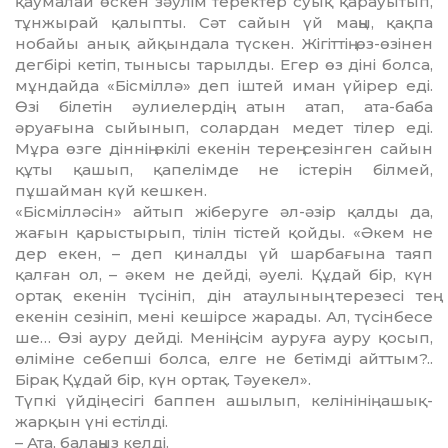
қаумалай өскен зәулім теректер суық қарауытып,
тұнжырай қалыпты. Сәт сайын үй маңы, қақпа
нобайы анық айқындала түскен. Жігіттің өз-өзінен
дегбірі кетіп, тынысы тарылды. Егер өз діні болса,
мұндайда «Бісміллә» деп іштей иман үйірер еді.
Өзі білетін әулиелердің атын атап, ата-баба
әруағына сыйынып, солардан медет тілер еді.
Мұра өзге діннің өкілі екенін терең сезінген сайын
құты қашып, қапелімде не істерін білмей,
пұшайман күй кешкен.
«Бісмілләсін» айтып жіберуге әл-әзір қалды да,
жағын қарыстырып, тілін тістей қойды. «Әкем не
дер екен, – деп қиналды үй шарбағына таяп
қалған ол, – әкем не дейді, әуелі. Құдай бір, күн
ортақ екенін түсініп, дін атаулының терезесі тең
екенін сезініп, мені кешірсе жарады. Ал, түсінбесе
ше… Өзі ауру дейді. Менің ісім ауруға ауру қосып,
өліміне себепші болса, елге не бетімді айттым?..
Бірақ Құдай бір, күн ортақ. Тәуекел».
Түпкі үйдің есігі баппен ашылып, келінінің ашық-
жарқын үні естілді.
– Ата, балаңыз келді.