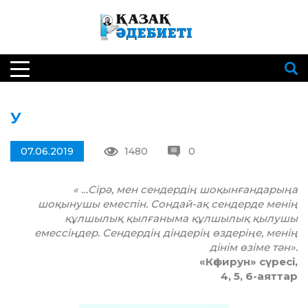
У
07.06.2019
1480
0
« …Сірә, мен сендердің шоқынғандарыңа
шоқынушы емеспін. Сондай-ақ сендерде менің
құлшылық қылғаныма құлшылық қылушы
емессіңдер. Сендердің діндерің өздеріңе, менің
дінім өзіме тән».
«Кәфирун» сүресі,
4, 5, 6-аяттар