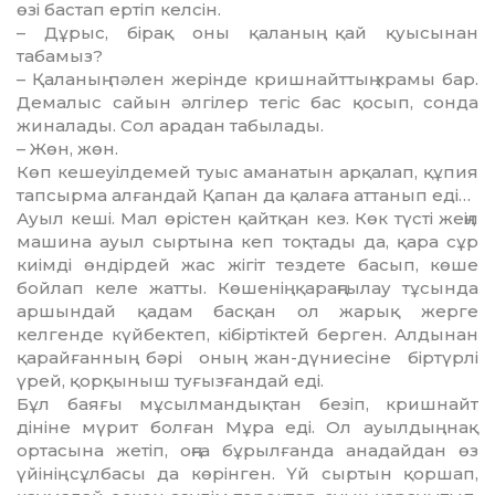
өзі бастап ертіп келсін.
– Дұрыс, бірақ оны қаланың қай қуысынан
табамыз?
– Қаланың пәлен жерінде кришнайттың храмы бар.
Демалыс сайын әлгілер тегіс бас қосып, сонда
жиналады. Сол арадан табылады.
– Жөн, жөн.
Көп кешеуілдемей туыс аманатын арқалап, құпия
тапсырма алғандай Қапан да қалаға аттанып еді…
Ауыл кеші. Мал өрістен қайтқан кез. Көк түсті жеңіл
машина ауыл сыртына кеп тоқтады да, қара сұр
киімді өндірдей жас жігіт тездете басып, көше
бойлап келе жатты. Көшенің қараңғылау тұсында
аршындай қадам басқан ол жарық жерге
келгенде күйбектеп, кібіртіктей берген. Алдынан
қарайғанның бәрі оның жан-дүниесіне біртүрлі
үрей, қорқыныш туғызғандай еді.
Бұл баяғы мұсылмандықтан безіп, кришнайт
дініне мүрит болған Мұра еді. Ол ауылдың нақ
ортасына жетіп, оңға бұрылғанда анадайдан өз
үйінің сұлбасы да көрінген. Үй сыртын қоршап,