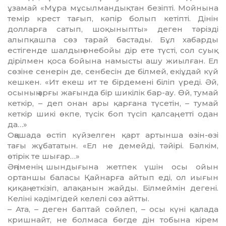
ұзамай «Мұра мұсылмандықтан безіпті. Мойнына
темір крест тағып, кәпір болып кетіпті. Дінін
долларға сатып, шоқыныпты» деген тәрізді
алыпқашпа сөз тарай бастады. Бұл хабарды
естігенде шалдың өнебойы дір ете түсті, сол суық
дірілмен қоса бойына намысты ашу жиылған. Ел
сөзіне сенерін де, сенбесін де білмей, екіұдай күй
кешкен. «Ит екеш ит те бірдемені біліп үреді. Әй,
осының арғы жағында бір шикілік бар-ау. Өй, тумай
кеткір, – деп онан ары қарғана түсетін, – тумай
кеткір шикі өкпе, түсік боп түсіп қалсаң, етті одан
да…»
Оңашада өстіп күйзелген қарт артынша өзін-өзі
тағы жұбататын. «Ел не демейді, тәйірі. Бәлкім,
өтірік те шығар…»
Әңгіменің шындығына жетпек үшін осы ойын
ортаншы баласы Қайнарға айтып еді, ол иығын
қиқаң еткізіп, алақанын жайды. Білмеймін дегені.
Келіні кәдімгідей келелі сөз айтты.
– Ата, – деген баптай сөйлеп, – осы күні қалада
кришнайт, не болмаса бөгде дін тобына кірем