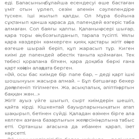
еді. Баласының бұлайша есендесуі өше бастаған
үміт отын үрлеп, сезім әлемін сәулелендіре
түскен. Іші жылып қалды. Ол Мұра бойына
сұқтанып қанша қараса да, пәлендей өзгеріс таба
алмаған. Сол баяғы қалпы. Қаланың әсері шығар,
қара торы өңі бозғылданып, тарала түсіпті. Ұялы
қара көздерін көмкерген қияқ қастары жігіт өңіне
өзгеше шырай беріп, құп жарасып тұр. Киген
киімі де пәлендей әбестік таныта қоймаған. Тек
төбесі қоралана біткен, қара доқаба бөркі ғана
қарт көңілін алаңдата берген.
«Әй, осы бас киімде бір пәле бар, – деді қарт ішкі
шошынуын жасыра алмай. – Бұл бәтшағар бекер
дөңгеленіп тігілмеген. Жә, асықпалық, әліптің артын
баққан жөн…»
Жігіт ауыз үйге шығып, сырт киімде­рін шешіп,
қайта кірді. Кішкентай бауырлары­ның атын атап
шақырып, бетінен сүйді. Қаладан өзімен бірге ала
келген азғана базарлығын жеңгесінің қолына табыс
етті. Ортаншы ағасына да ибамен қарап, ізет
көрсетті.