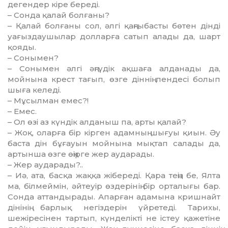
дегендер кіре береді.
– Сонда қалай болғаны?
– Қалай болғаны сол, әлгі қаңғыбасты бөтен дінді
уағыздаушылар долларға сатып алады да, шарт
қояды.
– Сонымен?
– Сонымен әлгі әңгүдік ақшаға алданады да,
мойнына крест тағып, өзге діннің пендесі болып
шыға келеді.
– Мұсылман емес?!
– Емес.
– Ол өзі аз күндік алданыш па, арты қалай?
– Жоқ, оларға бір кірген адамның шығуы қиын. Әу
баста дін бұғауын мойнына мықтап салады да,
артынша өзге өңірге жер аударады.
– Жер аударады?..
– Иә, ата, басқа жаққа жібереді. Қара теңіз бе, Ялта
ма, білмеймін, әйтеуір өзде­рінің бір орталығы бар.
Сонда аттандырады. Апарған адамына кришнайт
дінінің барлық негіздерін үйретеді. Тарихы,
шежіресінен тартып, күнделікті не істеу қажетіне