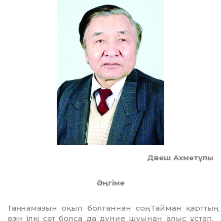
Дәнеш Ахметұлы
Әңгіме
Таң намазын оқып болғаннан соң, Тайман қарттың
өзін ілкі сәт болса да дүние шуы­нан алыс ұстап,