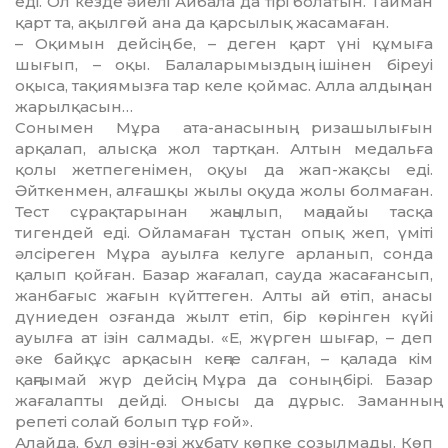
еді. Ол кезде әйелі Айбала да тірі болатын. Тайман
қарт та, ақылгөй ана да қарсылық жасамаған.
– Оқимын дейсің бе, – деген қарт үні құмыға
шығып, – оқы. Балаларымыздың ішінен біреуі
оқыса, тақиямызға тар келе қоймас. Алла алдыңнан
жарылқасын…
Сонымен Мұра ата-анасының риза­шылығын
арқалап, алысқа жол тартқан. Алтын медальға
қолы жетпегенімен, оқуы да жап-жақсы еді.
Әйткенмен, алғашқы жылы оқуда жолы болмаған.
Тест сұрақтарынан жаңылып, маңдайы тасқа
тигендей еді. Ойламаған тұстан опық жеп, үміті
әлсіреген Мұра ауылға келуге арланып, сонда
қалып қойған. Базар жағалап, сауда жасағансып,
жанбағыс жағын күйттеген. Алты ай өтіп, анасы
дүниеден озғанда жылт етіп, бір көрінген күйі
ауылға ат ізін салмады. «Е, жүрген шығар, – деп
әке байқұс арқасын кеңге салған, – қалада кім
қаңғымай жүр дейсің. Мұра да соның бірі. Базар
жағалапты дейді. Онысы да дұрыс. Заманның
репеті солай болып тұр ғой».
Алайда, бұл өзін-өзі жұбату көпке созылмады. Көп