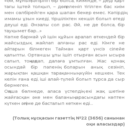
«Әй, мұның кәпірлігі бір болса, киімінде, – деді қарт
тағы іштей толқып, – дөңгеленіп тігілген бас киім
мен сөлбірейген қара шапан бекер емес. Кәпірдің
имамы ұзын киеді, тіршіліктен кекшіл болып өтеді
деуші еді. Әнзалы сол рас. Әй, не де болса, бір
тауқымет бар…»
Көпке бармай үй ішін құйын аралап өткендей бір
жайсыздық жайлап алғаны рас еді. Кімге не
айтарын білмеген Тайман қарт үнсіз сілейе
қалыпты. Ортаншы ұлы ішіп отырған асын ысыра
салып, тоңқаңдап, далаға ұмтылған. Жас қонақ
осындай бір пәленің боларын анық сезініп,
жарықтан қашқан тарақанның күйін кешкен. Тек
келін ғана еді, іші алай-түлей болып тұрса да сыр
бермеген.
Оңаша бөлмеде, аласа үстелдің екі жақ шетіне
жайғасқан әке мен баланың арасындағы көптен
күткен әңгіме де басталып кеткен еді…
(Толық нұсқасын газеттің №22 (3656) санынан
оқи аласыздар)