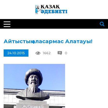
Айтыстың аласармас Алатауы!
24.10.2015
1662
0