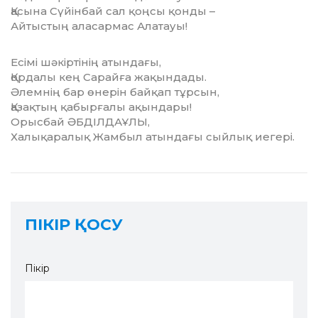
Қасына Сүйінбай сал қоңсы қонды –
Айтыстың аласармас Алатауы!
Есімі шәкіртінің атындағы,
Қордалы кең Сарайға жақындады.
Әлемнің бар өнерін байқап тұрсын,
Қазақтың қабырғалы ақындары!
Орысбай ӘБДІЛДАҰЛЫ,
Халықаралық Жамбыл атындағы сыйлық иегері.
ПІКІР ҚОСУ
Пікір