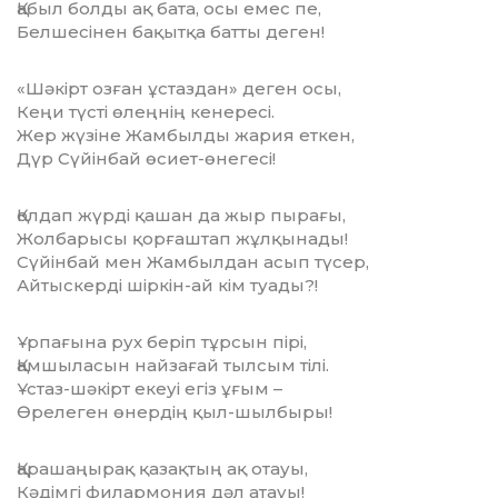
Қабыл болды ақ бата, осы емес пе,
Белшесінен бақытқа батты деген!
«Шәкірт озған ұстаздан» деген осы,
Кеңи түсті өлеңнің кенересі.
Жер жүзіне Жамбылды жария еткен,
Дүр Сүйінбай өсиет-өнегесі!
Қолдап жүрді қашан да жыр пырағы,
Жолбарысы қорғаштап жұлқынады!
Сүйінбай мен Жамбылдан асып түсер,
Айтыскерді шіркін-ай кім туады?!
Ұрпағына рух беріп тұрсын пірі,
Қамшыласын найзағай тылсым тілі.
Ұстаз-шәкірт екеуі егіз ұғым –
Өрелеген өнердің қыл-шылбыры!
Қарашаңырақ қазақтың ақ отауы,
Кәдімгі филармония дәл атауы!