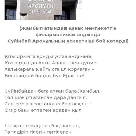
(Жамбыл атындағы қазақ мемлекеттік
филармониясы алдында
Сүйінбай Аронұлының ескерткіші бой көтерді)
Құтты орынға қонды ұстаз енді міне,
Көз алдында Алты Алаш – кең дүние!
Халықаралық айтыста Ел қорғаған –
Белгісіндей болды бұл Ерлігіне!
Сүйінбайдан бата алған бала Жамбыл,
Төл шәкірті атанған дара даңғыл.
Сал-серілік салтанат сабақтасқан –
Өмір бақи өтпеген арадан қыл!
Шәкіртіне мәңгілік бақ тілеген,
Төгілдіріп тілегін тәттілеген.