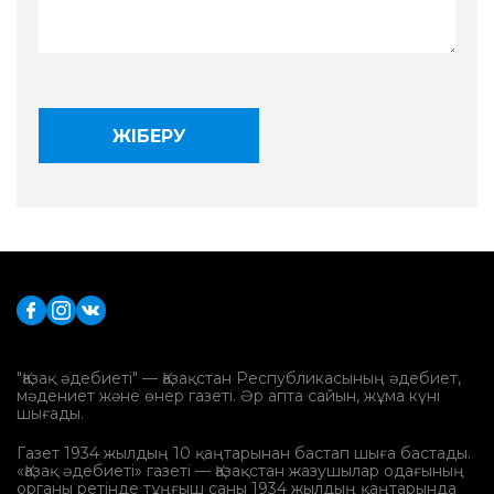
"Қазақ әдебиеті" — Қазақстан Республикасының әдебиет,
мәдениет және өнер газеті. Әр апта сайын, жұма күні
шығады.
Газет 1934 жылдың 10 қаңтарынан бастап шыға бастады.
«Қазақ әдебиеті» газеті — Қазақстан жазушылар одағының
органы ретінде тұңғыш саны 1934 жылдың қаңтарында