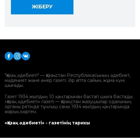
"Қазақ әдебиеті" — Қазақстан Республикасының әдебиет,
мәдениет және өнер газеті. Әр апта сайын, жұма күні
шығады.
Газет 1934 жылдың 10 қаңтарынан бастап шыға бастады.
«Қазақ әдебиеті» газеті — Қазақстан жазушылар одағының
органы ретінде тұңғыш саны 1934 жылдың қаңтарында
жарық көрген.
«Қазақ әдебиеті» - газетінің тарихы