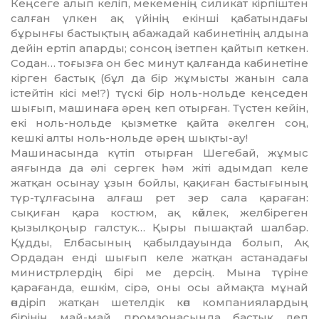
Кеңсеге алып келіп, мекеменің силикат кірпіштен
салған үлкен ақ үйінің екінші қабатындағы
бұрынғы бастықтың абажадай кабинетінің алдына
дейін ертіп апарды; сонсоң ізетпен қайтып кеткен.
Содан… тоғызға он бес минут қалғанда кабинетіне
кірген бастық (бұл да бір жұ­мыс­ты жанын сала
істейтін кісі ме!?) түскі бір ноль-нольде кеңседен
шығып, машинаға әр­ең кеп отырған. Түстен кейін,
екі ноль-но­льде қызметке қайта әкелген соң,
кешкі алты ноль-нольде әрең шықты-ау!
Машинасында күтіп отырған Шегебай, жұмыс
аяғында да әлі сергек һәм жіті адым­дап келе
жатқан осынау ұзын бойлы, қақиған бастығының
түр-тұлғасына алғаш рет зер сала қараған:
сықиған қара костюм, ақ көйлек, желбіреген
қызылқоңыр гал­стук… Қыры пышақтай шалбар.
Құдды, Елба­сының қабылдауында болып, Ақ
Орда­дан енді шығып келе жатқан астанадағы
министрлердің бірі ме дерсің. Мына түріне
қарағанда, ешкім, сірә, оны осы аймақта мұ­най
өндіріп жатқан шетелдік көп компа­ния­лардың
бірінің май-май промзонасында бастық деп