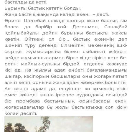
басталды да кетті.
Бұрынғы бастық кететін болды.
Жаңа бастық жақында келеді екен… – десті.
Әрине, Шегебай секілді шопыр кісіге бас­тық кім
болса да бәрібір ғой. Дегенмен, Санақбай
Қойлыбайұлы дейтін бұрынғы бастықты жақсы
көретін. Өйткені, ол бір… бастық екенмін деп
шәниіп тұру дегенді білмейтін; мекеменің ішкі-
сыртқы жұмыс­та­рына білекті сыбанып жіберіп,
кейде жұмысшылармен бірге өзі де кірісіп кете бе­­
ре­тін; майлық-сулығы бірдей, егделеу қа­­за­ғуар
кісі еді. Көп жылғы адал еңбегі ба­ға­лан­­ғандығы
шығар, кәсіпорын басшыла­ры оны жоғарылатып
алып кетіп, орнына жаңа адам жібермек болыпты.
Ал «жаңа адам» да, естуінше, көз көрместің кісісі
емес көрінеді, мына іргелес аудандағы осындай
бір промбаза бастығының орынбасары екен;
жоғарыдағылар бұ жолы бастықтыққа сол кісіні
қолай десіпті.