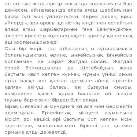
он соттық жері, түкпір жағында қорасымағы бар
демесең, айналасында аласа ағаш шарбағынан
басқа түгі жоқ үйлер-тұғын. Керек десең, көрші
үйлердің ара-арасы да кісінің кіндігінен аспайтын
аласа ағаш шарбақтармен ғана бөлінген­діктен,
іргелес көршілер көлденең көзден қам­сау қыларлық
еш қорғанышсыз еді.
Осы бір жері… (әр отбасының өз құпия­сымағы
болатындықтан), әрине, ыңғайсыз-ақ. Ыңғайсыз
болғанмен, не шара?! Жағдай солай… Жағдай
солай болғандықтан да, Шегебайдың жаңа
бастығы көшіп келген күні-ақ, мұның үй-іші оның
орта жасқа кеп қалған әдеміше әйелі, ержетіп
қалған екі-үш баласы, екі бұзаулы сиыры,
кекірейген қы­зыл қораз бастаған он шақты
тауығы бар екенін бірден біліп алған.
Бірақ Шегебай өзі мұндайға көп аса мән бермейтін
адам-тұғын. Ертесіне-ақ, міндетті жұмысына
кірісіп, әрі көршісі, әрі бастығы боп келген кісіні
әдеттегіше, машинасымен бі­­рін­ші рет қызмет
орнына алды да жөнел­ді…