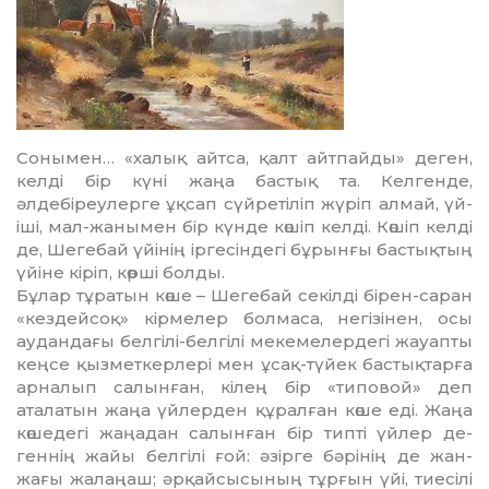
Сонымен… «халық айтса, қалт айтпай­ды» деген,
келді бір күні жаңа бастық та. Келгенде,
әлдебіреулерге ұқсап сүйретіліп жүріп алмай, үй-
іші, мал-жанымен бір күнде көшіп келді. Көшіп келді
де, Шегебай үйінің іргесіндегі бұрынғы бастықтың
үйіне кіріп, көрші болды.
Бұлар тұратын көше – Шегебай секілді бірен-саран
«кездейсоқ» кірмелер болмаса, не­гізінен, осы
аудандағы белгілі-белгілі меке­мелердегі жауапты
кеңсе қызметкерлері мен ұсақ-түйек бастықтарға
арналып са­лынған, кілең бір «типовой» деп
аталатын жаңа үйлерден құралған көше еді. Жаңа
көшедегі жаңадан салынған бір типті үйлер де­
геннің жайы белгілі ғой: әзірге бәрінің де жан-
жағы жалаңаш; әрқайсысының тұрғын үйі, тиесілі