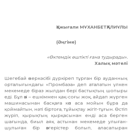
Қажығали МҰХАНБЕТҚАЛИҰЛЫ
(Әңгіме)
«Өктемдік өштікті ғана тудырады».
Халық мәтелі
Шегебай өнеркәсібі дүркіреп тұрған бір ауданның
орталығындағы «Промбаза» деп аталатын үлкен
мекемеде біраз жылдан бері бастықтың шопыры
еді. Бұл өзі – ешкіммен қақ-соғы жоқ, айдап жүрген
машинасынан басқаға көп аса мойын бұра да
қоймайтын, нәті біртоға, тұйықтау жігіт-тұғын. Өстіп
жүріп, қырықтың қырқасынан енді аса бер­ген
шағында, биыл аяқ астынан мекемеде улы­ған-
шулыған бір өзгерістер болып, ала­сапыран