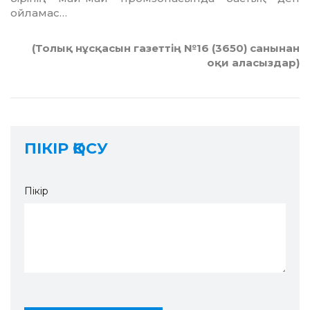
ойламас…
(Толық нұсқасын газеттің №16 (3650) санынан
оқи аласыздар)
ПІКІР ҚОСУ
Пікір