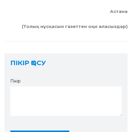
Астана
(Толық нұсқасын газеттен оқи аласыздар)
ПІКІР ҚОСУ
Пікір