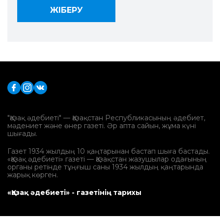
"Қазақ әдебиеті" — Қазақстан Республикасының әдебиет,
мәдениет және өнер газеті. Әр апта сайын, жұма күні
шығады.
Газет 1934 жылдың 10 қаңтарынан бастап шыға бастады.
«Қазақ әдебиеті» газеті — Қазақстан жазушылар одағының
органы ретінде тұңғыш саны 1934 жылдың қаңтарында
жарық көрген.
«Қазақ әдебиеті» - газетінің тарихы