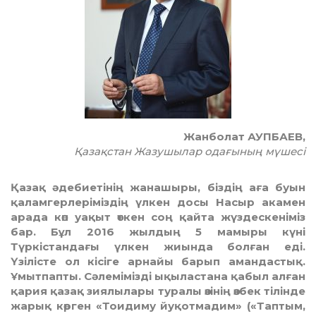
Жанболат АУПБАЕВ,
Қазақстан Жазушылар одағының мүшесі
Қазақ әдебиетінің жанашыры, біздің аға буын
қаламгерлеріміздің үлкен досы Насыр акамен
арада көп уақыт өткен соң қайта жүздескеніміз
бар. Бұл 2016 жылдың 5 мамыры күні
Түркістандағы үлкен жиында болған еді.
Үзілісте ол кісіге арнайы барып амандастық.
Ұмытпапты. Сәлемімізді ықыластана қабыл алған
қария қазақ зиялылары туралы өзінің өзбек тілінде
жарық көрген «Тоидиму йуқотмадим» («Таптым,