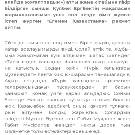
алайда жоғалтпадым») атты жаңа кітабына пікір
білдірген сыншы Құлбек Ергөбектің мақаласын
жариялағанымыз үшін сол кезде өзіміз жұмыс
істеп жүрген «Егемен Қазақстанға» рахмет
айтты.
Сөйтті де жиыннан соң өзімен бірге жүріп, қаланы
қатар аралауы­мызды өтінді. Солай еттік те. Жұ­бы­
мыз жазылмаған күйі алдымен шаһар шетіндегі
«Түрік тілдес ха­лық­тар кітапханасының» ашылуы­
на қатыстық. Содан кейін «Түрік халықтары
музейіндегі» лента қию іс-шарасын тамашаладық.
Ақыр соңында «Түрік халықтары көрке­м­ө­нер
галереясындағы» тұсауке­сер­ден ат басын
қайырып, қонақ үйге қарай аяңдадық. Соның
бәрінде Насыр аканың аузында тыным болған
жоқ. Қазақ-өзбек әде­биеті, оның көрнекті тұлғала­
рын айтумен болды, жарықтық. Солардың
ішіндегі Мұхтар Әуезов пен Сәбит Мұқанов және
Ғабит Мү­сірепов жөніндегі нақты дерек, тың
мәліметке толы естеліктері ерекше еді…