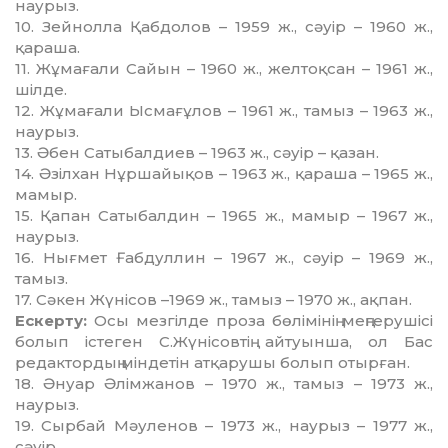
наурыз.
10. Зейнолла Қабдолов – 1959 ж., сәуір – 1960 ж.,
қараша.
11. Жұмағали Сайын – 1960 ж., желтоқсан – 1961 ж.,
шілде.
12. Жұмағали Ысмағұлов – 1961 ж., тамыз – 1963 ж.,
наурыз.
13. Әбен Сатыбалдиев – 1963 ж., сәуір – қазан.
14. Әзілхан Нұршайықов – 1963 ж., қараша – 1965 ж.,
мамыр.
15. Қапан Сатыбалдин – 1965 ж., мамыр – 1967 ж.,
наурыз.
16. Нығмет Ғабдуллин – 1967 ж., сәуір – 1969 ж.,
тамыз.
17. Сәкен Жүнісов –1969 ж., тамыз – 1970 ж., ақпан.
Ескерту:
Осы мезгілде проза бөлімінің меңгерушісі
болып істеген С.Жүнісовтің айтуынша, ол Бас
редактордың міндетін атқарушы болып отырған.
18. Әнуар Әлімжанов – 1970 ж., тамыз – 1973 ж.,
наурыз.
19. Сырбай Мәуленов – 1973 ж., наурыз – 1977 ж.,
сәуір.