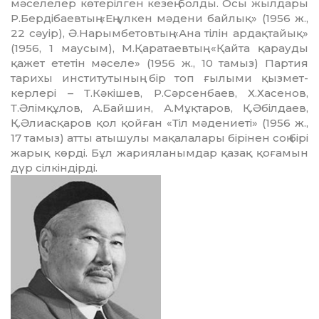
мәселелер көтерілген кезең бол­ды. Осы жылдары
Р.Бердібаевтың «Ең үлкен мәдени байлық» (1956 ж.,
22 сә­уір), Ә.На­рымбетовтың «Ана тілін ардақ­­тайық»
(1956, 1 маусым), М.Қара­таев­­тың «Қайта қарауды
қажет ететін мәселе» (1956 ж., 10 тамыз) Пар­тия
тарихы институтының бір топ ғылыми қызмет­
керлері – Т.Кәкішев, Р.Сәрсен­баев, Х.Хасенов,
Т.Әлімқұлов, А.Бай­шин, А.Мұқтаров, Қ.Әбілдаев,
Қ.Әли­асқаров қол қойған «Тіл мәдениеті» (1956 ж.,
17 тамыз) атты атышулы мақа­лалары бірі­нен соң бірі
жарық көрді. Бұл жарияла­нымдар қазақ қоғамын
дүр сілкіндірді.