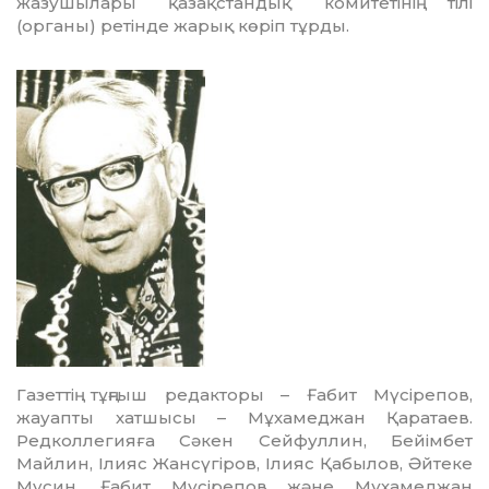
жазушылары қазақстандық комитетінің тілі
(органы) ретінде жарық көріп тұрды.
Газеттің тұңғыш редакторы – Ғабит Мүсірепов,
жауапты хатшысы – Мұха­мед­жан Қаратаев.
Редколлегияға Сәкен Сей­фул­лин, Бейімбет
Майлин, Ілияс Жансү­гіров, Ілияс Қабылов, Әйтеке
Мусин, Ғабит Мүсірепов және Мұха­мед­жан