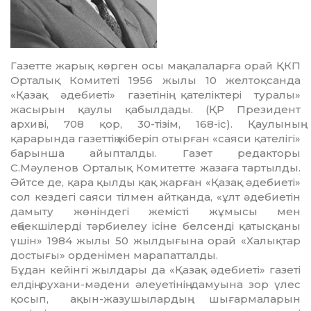
Газетте жарық көрген осы мақала­ларға орай ҚКП
Орталық Комитеті 1956 жылы 10 желтоқсанда
«Қазақ әдебиеті» газетінің қателіктері туралы»
жасырын қаулы қабылдады. (ҚР Президент
архиві, 708 қор, 30-тізім, 168-іс). Қаулының
қарарында газеттің жіберіп отырған «саяси қателігі»
барынша айыпталды. Газет редакторы
С.Мәуленов Орталық Комитетте жазаға тартылды.
Әйтсе де, қара қылды қақ жарған «Қазақ әдебиеті»
сол кездегі саяси тілмен айтқанда, «ұлт әдебиетін
дамыту жөніндегі жемісті жұмысы мен
еңбекшілерді тәрбиелеу ісіне белсенді қатысқаны
үшін» 1984 жылы 50 жыл­дығына орай «Халықтар
достығы» орде­німен марапатталды.
Бұдан кейінгі жылдары да «Қазақ әде­биеті» газеті
елдің рухани-мәдени әлеуетінің дамуына зор үлес
қосып, ақын-жазу­шы­лардың шығармаларын