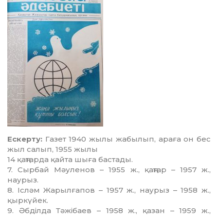
Ескерту:
Газет 1940 жылы жабылып, араға он бес
жыл салып, 1955 жылы
14 қаңтарда қайта шыға бастады.
7. Сырбай Мәуленов – 1955 ж., қаңтар – 1957 ж.,
наурыз.
8. Ісләм Жарылғапов – 1957 ж., наурыз – 1958 ж.,
қыркүйек.
9. Әбділда Тәжібаев – 1958 ж., қазан – 1959 ж.,