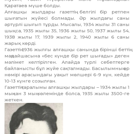
Қаратаев мүше болды.
Алғашқы жылдары газеттің белгілі бір рет­пен
шығатын жүйесі болмады. Әр жыл­дағы саны
әртүрлі шығып тұрды. Мысалы, 1934 жылы 31 саны
шық­са, 1935 жылы 35, 1936 жылы 50, 1937 жылы 54,
1938 жылы 17, 1939 жы­лы 2, 1940 жылы 6 саны
жарық көрді.
Газеттің 1936 жылғы алғашқы санында бірінші беттің
маңдайшасына «бес күнде бір рет шығады» деген
мәлі­мет келтірілген. Алайда түрлі себептерге
байланысты бұл жүйе сақталмады. Басылымның әр
нөмірі арасындағы уа­қыт мөлшері 6-9 күн, кейде
10-13 күнге созылған.
Газеттің таралымы алғашқы жыл­дары – 1934 жылы 1
мыңнан 3 мың көле­мінде болса, 1935 жылы 3500-ге
жеткен.