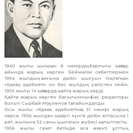
1940 жылы шыққан 6 нөмірдің бар­лығы қаңтар
айында жарық көрген. Беймәлім себептермен
1954 жылдың аяғына дейін шығуын тоқтатқан
«Қазақ әде­биеті» он бес жылдық үзілістен кейін,
1955 жылы 14 қаңтар­да қайта жа­рық көрді.
Қайта жарық көрген басылымның Бас редакторы
болып Сырбай Мәуленов тағайындалды.
Осы жылы «Қазақ әдебиетінің» 51 нөмірі жарық
көрсе, 1956 жылдан қазіргі күнге дейін аптасына 1
рет, жы­лына 52 саны шығатын жүйесі қалып­тасты.
1956 жылы газет бетінде аса өзекті ұлттық