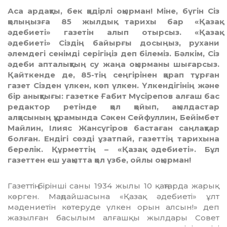
Аса ардақты, бек қадірлі оқырман! Міне, бүгін Сіз
қолыңызға 85 жылдық тарихы бар «Қазақ
әдебиеті» газетін алып отырсыз. «Қазақ
әдебиеті» Сіздің байырғы досыңыз, рухани
әлемдегі сенімді серігіңіз деп білеміз. Бәлкім, Сіз
әдеби апталықтың су жаңа оқырманы шығарсыз.
Қайткенде де, 85-тің сеңгірінен қарап тұрған
газет Сізден үлкен, көп үлкен. Үлкендігінің және
бір анықтығы: газетке Ғабит Мүсірепов алғаш бас
редактор ретінде қол қойып, ақылдастар
алқасының құрамында Сәкен Сейфуллин, Бейімбет
Майлин, Ілияс Жансүгіров бастаған саңлақтар
болған. Ендігі сөзді ұзатпай, газеттің тарихына
берелік. Құрметтің – «Қазақ әдебиеті». Бұл
газеттен еш уақытта қол үзбе, ойлы оқырман!
Газеттің бірінші саны 1934 жылы 10 қаңтарда жарық
көрген. Маңдайшасына «Қазақ әдебиеті» ұлт
мәдениетін көтеруде үлкен орын алсын!» деп
жазылған басылым алғашқы жылдары Совет