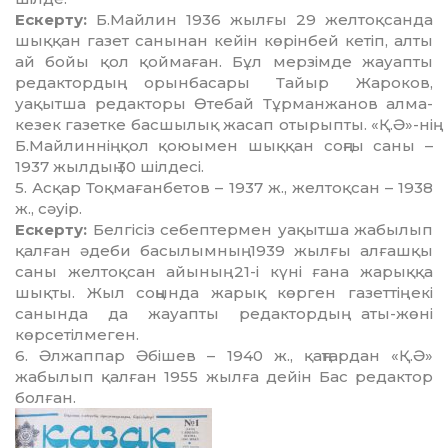
Ескерту:
Б.Майлин 1936 жылғы 29 желтоқсанда
шыққан газет санынан кейін көрінбей кетіп, алты
ай бойы қол қоймаған. Бұл мерзімде жауапты
редактордың орынбасары Тайыр Жароков,
уақытша редакторы Өтебай Тұрманжанов алма-
кезек газетке басшылық жасап отырыпты. «Қ.Ә»-нің
Б.Майлиннің қол қоюымен шыққан соңғы саны –
1937 жылдың 30 шілдесі.
5. Асқар Тоқмағанбетов – 1937 ж., желтоқсан – 1938
ж., сәуір.
Ескерту:
Белгісіз себептермен уақытша жабылып
қалған әдеби басылымның 1939 жылғы алғашқы
саны желтоқсан айының 21-і күні ғана жарыққа
шықты. Жыл соңында жарық көрген газеттің екі
санында да жауапты редактордың аты-жөні
көрсетілмеген.
6. Әлжаппар Әбішев – 1940 ж., қаңтардан «Қ.Ә»
жабылып қалған 1955 жылға дейін Бас редактор
болған.