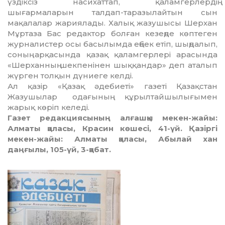
үздіксіз насихаттап, қаламгерлердің
шығармаларын талдап-таразылайтын сын
мақалалар жариялады. Халық жазушысы Шерхан
Мұртаза Бас ре­дактор болған кезеңде көптеген
жур­налис­тер осы басылымда еңбек етіп, шың­далып,
соның арқасында қазақ қаламгерлері арасында
«Шерханның шекпенінен шық­қандар» деп аталып
жүрген толқын дүниеге келді.
Ал қазір «Қазақ әдебиеті» газеті Қазақ­стан
Жазушылар одағының құрылтайшылы­ғымен
жарық көріп келеді.
Газет редакциясының алғашқы мекен-жайы:
Алматы қаласы, Красин көшесі, 41-үй. Қазіргі
мекен-жайы: Алматы қаласы, Абылай хан
даңғылы, 105-үй, 3-қабат.