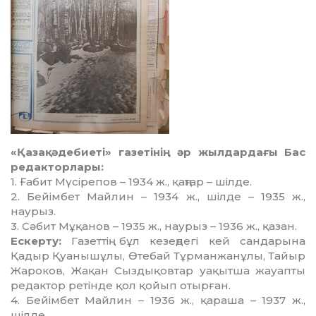
«Қазақ әдебиеті» газетінің әр жылдардағы Бас
редакторлары:
1. Ғабит Мүсірепов – 1934 ж., қаңтар – шілде.
2. Бейімбет Майлин – 1934 ж., шілде – 1935 ж.,
наурыз.
3. Сәбит Мұқанов – 1935 ж., наурыз – 1936 ж., қазан.
Ескерту:
Газеттің бұл кезеңдегі кей сандарына
Қадыр Қуанышұлы, Өтебай Тұрман­жанұлы, Тайыр
Жароков, Жақан Сыздықовтар уақытша жауапты
редактор ретінде қол қойып отырған.
4. Бейімбет Майлин – 1936 ж., қараша – 1937 ж.,
шілде.