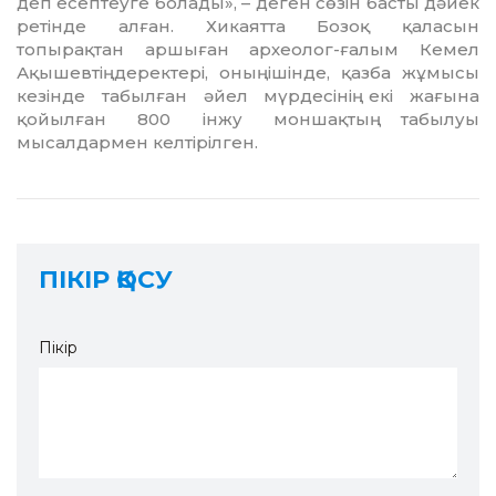
деп есептеуге болады», – деген сөзін басты дәйек
ретінде алған. Хикаятта Бозоқ қаласын
топырақтан аршыған археолог-ғалым Кемел
Ақышевтің деректері, оның ішінде, қазба жұмысы
кезінде табылған әйел мүрдесінің екі жағына
қойылған 800 інжу моншақтың табылуы
мысалдармен келтірілген.
ПІКІР ҚОСУ
Пікір