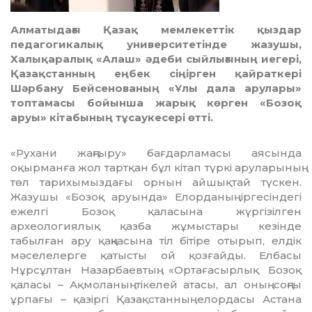
Алматыдағы Қазақ мемлекеттік қыздар
педагогикалық университетінде жазушы,
Халықаралық «Алаш» әдеби сыйлығының иегері,
Қазақстанның еңбек сіңірген қайраткері
Шәрбану Бейсенованың «Ұлы дала арулары»
топтамасы бойынша жарық көрген «Бозоқ
аруы» кітабының тұсаукесері өтті.
«Рухани жаңғыру» бағдарламасы аясында
оқырманға жол тартқан бұл кітап түркі аруларының
төл тари­хымыздағы орнын айшықтай түс­кен.
Жазушы «Бозоқ аруында» Елорданың іргесіндегі
ежелгі Бозоқ қаласына жүргізілген
археологиялық қазба жұмыстары кезінде
табылған ару қаңқасына тіл бітіре отырып, елдік
мәселелерге қатысты ой қоз­ғайды. Елбасы
Нұрсұлтан Назарбаев­тың: «Ортағасырлық Бо­зоқ
қаласы – Ақмоланың тікелей атасы, ал оның соңғы
ұрпағы – қазіргі Қазақстанның елордасы Астана