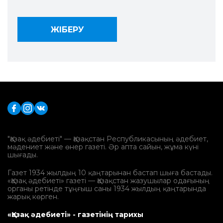
"Қазақ әдебиеті" — Қазақстан Республикасының әдебиет,
мәдениет және өнер газеті. Әр апта сайын, жұма күні
шығады.
Газет 1934 жылдың 10 қаңтарынан бастап шыға бастады.
«Қазақ әдебиеті» газеті — Қазақстан жазушылар одағының
органы ретінде тұңғыш саны 1934 жылдың қаңтарында
жарық көрген.
«Қазақ әдебиеті» - газетінің тарихы